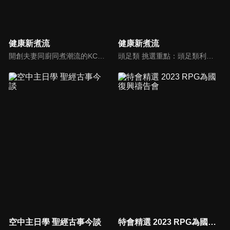
健康新煮流
健康新煮流
開創夫妻同廚同煮潮流的KC夫婦，繼《健康醫食代》後，走出攝影棚，帶大家全台走透透，發掘上帝賞賜的美味食材，內容融合新加坡南洋風和客家純樸味，加上台灣獨特的閩南風情，互相激盪交織出的火花，打造出獨一無二的美食節目。
頭足類 挑選重點：頭足類利用清洗時去除內臟可以降低膽固醇的攝取。挑選雙眼清澈明亮，眼球稍微凸出，肉質結實有彈性為佳。身體具透明感，觸腕或是吸盤一碰到活體就會吸附住便是新鮮的。
空中主日學 聖經古事今談
特會精選 2023 RPG為國復興禱告會