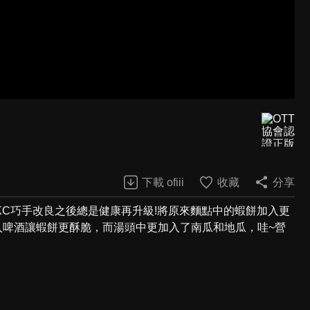
下載 ofiii
收藏
分享
C巧手改良之後總是健康再升級!將原來麵點中的蝦餅加入更
入啤酒讓蝦餅更酥脆，而湯頭中更加入了南瓜和地瓜，哇~營