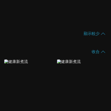
顯示較少
收合