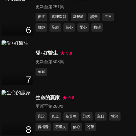
更新至第251集
第15集 甜菜根蘿蔔絲菜包、蘿
蔔燉
佈道
真理造就
基督教
讚美
主日
14
分鐘
6
牧師
聖經
信心
愛心
盼望
第16集 小吃米粉湯健康煮、藥
燉豬腦
13
分鐘
愛+好醫生
9.8
更新至第508集
第17集 南瓜雜糧花卷、酪梨南
家庭
瓜濃湯
7
13
分鐘
生命的贏家
9.8
第18集 蘿蔓蔬果卷、蘑菇沙拉
盅、葉蘿蔓蔥燒梅肉起司卷餅
更新至第268集
13
分鐘
見證
佈道
基督教
讚美
主日
牧師
8
傳福音
慕道友
信心
盼望
第19集 芒果沙沙醬蝦船、芒果