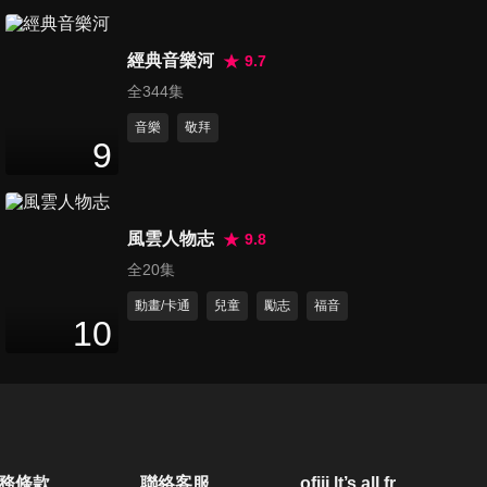
蝦球
12
分鐘
經典音樂河
9.7
第20集 俄羅斯甜菜羅宋湯、德
全344集
式麵疙瘩
音樂
敬拜
12
分鐘
9
第21集 茄汁鳳梨小排、滑蛋蒜
頭炒飯
風雲人物志
9.8
12
分鐘
全20集
第22集 創意披薩
動畫/卡通
兒童
勵志
福音
10
12
分鐘
第23集 潮州蠔煎
12
分鐘
務條款
聯絡客服
ofiii lt’s all free