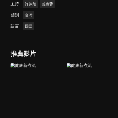
主持
許詠翔
曾惠蓉
國別
台灣
語言
國語
推薦影片