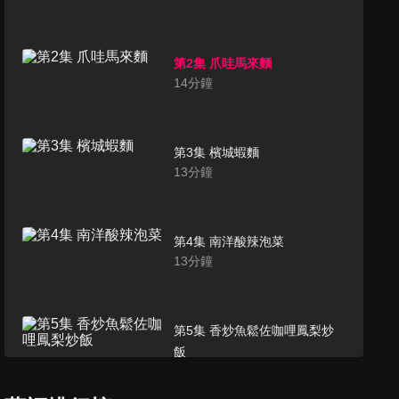
第2集 爪哇馬來麵
14
分鐘
第3集 檳城蝦麵
13
分鐘
第4集 南洋酸辣泡菜
13
分鐘
第5集 香炒魚鬆佐咖哩鳳梨炒
飯
12
分鐘