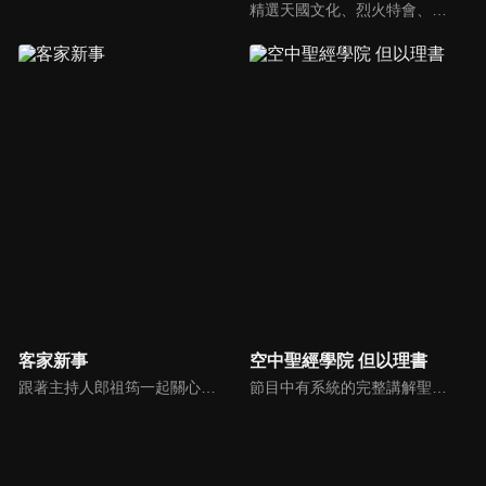
精選天國文化、烈火特會、超自然大能與使徒性教會等特會，幫助我們更加明白神的心意，好讓我們的生命能走在神的道路上進入命定。
客家新事
空中聖經學院 但以理書
跟著主持人郎祖筠一起關心客家事，體驗客家文化之美，透過見證分享一同經歷上帝的恩典。
節目中有系統的完整講解聖經真理，邀請受過解經講道訓練的老師，按著正意分解真理的道，帶領弟兄姊妹更深的了解聖經的浩瀚與偉大。