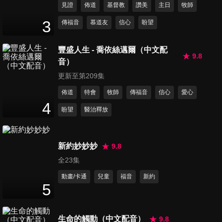
見證
佈道
基督教
讚美
主日
牧師
13
分鐘
3
傳福音
慕道友
信心
盼望
第11集 梅肉雙花、蝦仁炒碎花
13
分鐘
豐盛人生 - 喬依絲邁爾（中文配
9.8
音）
更新至第209集
第12集 娃娃菜三吃
佈道
特會
牧師
傳福音
信心
愛心
13
分鐘
4
盼望
醫治釋放
第13集 甜菜根春卷、無水烹調
新約妙妙妙
9.8
甜菜根三吃
13
分鐘
全23集
動畫/卡通
兒童
福音
新約
5
第14集 蒜苔炒香料醃肉、蒜苔
豆豉雞丁
13
分鐘
生命的觸動（中文配音）
9.8