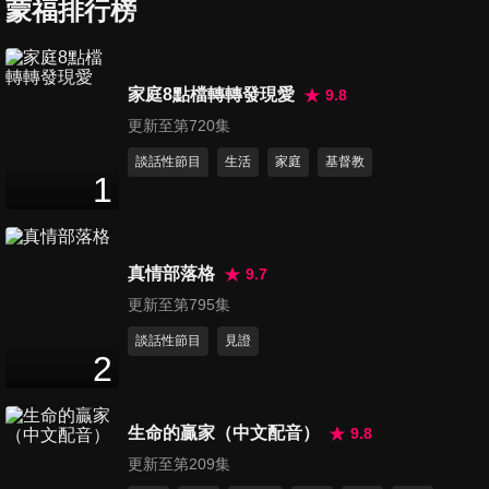
蒙福排行榜
第6集 糯山藥鮮蝦肉丸湯
12
分鐘
家庭8點檔轉轉發現愛
9.8
更新至第720集
第7集 中東香料燉羊肉
13
分鐘
談話性節目
生活
家庭
基督教
1
第8集 木薯三吃
13
分鐘
真情部落格
9.7
更新至第795集
談話性節目
見證
第9集 日式香菜豬肉潛艇堡
2
12
分鐘
生命的贏家（中文配音）
9.8
第10集 涼拌白菜乾絲、開陽冬
更新至第209集
白菜、干貝白菜心