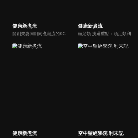
健康新煮流
健康新煮流
開創夫妻同廚同煮潮流的KC夫婦，繼《健康醫食代》後，走出攝影棚，帶大家全台走透透，發掘上帝賞賜的美味食材，內容融合新加坡南洋風和客家純樸味，加上台灣獨特的閩南風情，互相激盪交織出的火花，打造出獨一無二的美食節目。
頭足類 挑選重點：頭足類利用清洗時去除內臟可以降低膽固醇的攝取。挑選雙眼清澈明亮，眼球稍微凸出，肉質結實有彈性為佳。身體具透明感，觸腕或是吸盤一碰到活體就會吸附住便是新鮮的。
健康新煮流
空中聖經學院 利未記