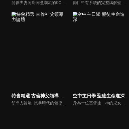
開創夫妻同廚同煮潮流的KC夫婦，繼《健康醫食代》後，走出攝影棚，帶大家全台走透透，發掘上帝賞賜的美味食材，內容融合新加坡南洋風和客家純樸味，加上台灣獨特的閩南風情，互相激盪交織出的火花，打造出獨一無二的美食節目。
節目中有系統的完整講解聖經真理，邀請受過解經講道訓練的老師，按著正意分解真理的道，帶領弟兄姊妹更深的了解聖經的浩瀚與偉大
特會精選 古倫神父領導力論壇
空中主日學 聖徒生命進深
領導力論壇_風暴時代的領導與工作，由天主教Anselm Grun古倫神父主講，會中提到領導力的原則：首在勿評斷自己，先接納自我，先處理負面情緒，在工作上落實祈禱，在態度上能充分信任下屬，亦在改善個人性工作耗竭的四個面向上得以精進： 一、從負面得到的力量 二、處在別人期待中 三、維持表面功夫 四、忽略身心疲憊 五、外在的期望 在做好領導工作前要先認識自己，好的領導者會先接納自己，察覺內在的情緒，透過察覺內在轉化為正面力量。
身為一位基督徒、神的兒女，不能只是在知識上認識這位父神，我們應該要全面認識祂，當我們越多認識祂的屬性，並且經歷祂的恩典，我們就對祂的信心就越加增，以至於在每天的生活中都能享受祂奇妙、豐盛的一切！