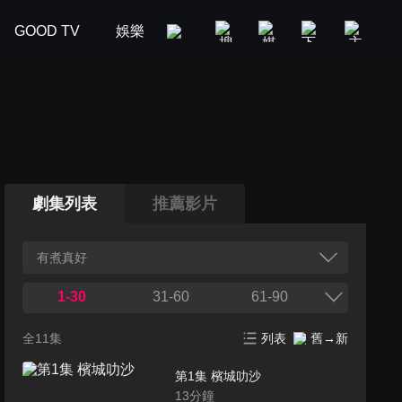
GOOD TV
娛樂
美食旅遊
新聞政論
汽車
劇集列表
推薦影片
有煮真好
1-30
31-60
61-90
全11集
列表
舊→新
第1集 檳城叻沙
13
分鐘