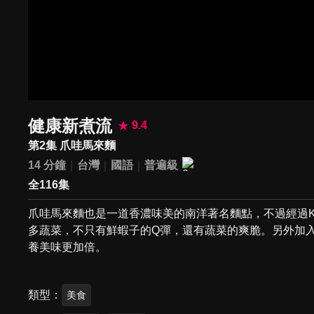
健康新煮流
9.4
第2集 爪哇馬來麵
14 分鐘
台灣
國語
普遍級
全116集
爪哇馬來麵也是一道香濃味美的南洋著名麵點，不過經過K
多蔬菜，不只有鮮蝦子的Q彈，還有蔬菜的爽脆。另外加
養美味更加倍。
類型
美食