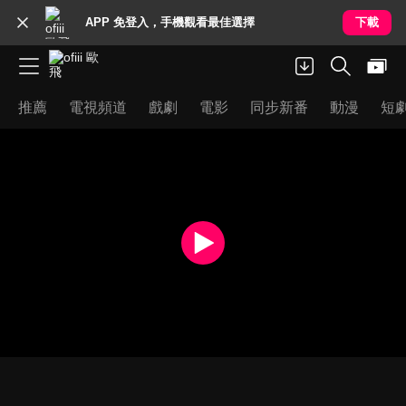
APP 免登入，手機觀看最佳選擇
下載
推薦
電視頻道
戲劇
電影
同步新番
動漫
短