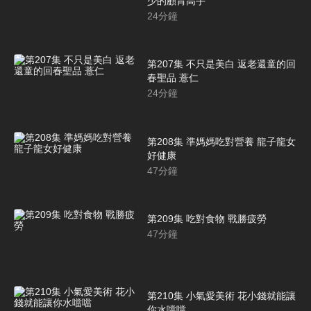
少的顧胃高手
24
分鐘
第207集 不只是美白 返老還童的回
春聖品 薏仁
24
分鐘
第208集 準媽媽吃對營養 龍子龍女
好健康
47
分鐘
第209集 吃對食物 戰勝疲勞
47
分鐘
第210集 小氣愛美術 花小錢就能讓
你水噹噹