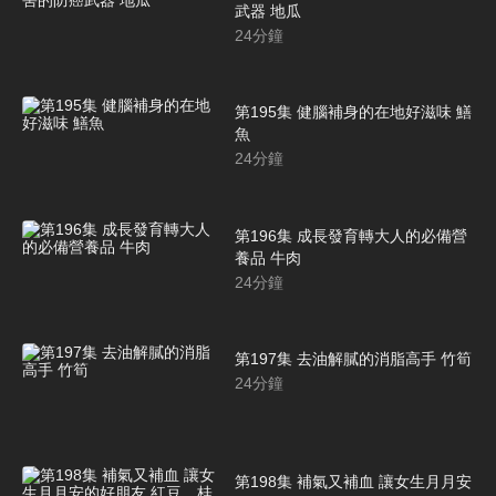
武器 地瓜
24
分鐘
第195集 健腦補身的在地好滋味 鱔
魚
24
分鐘
第196集 成長發育轉大人的必備營
養品 牛肉
24
分鐘
第197集 去油解膩的消脂高手 竹筍
24
分鐘
第198集 補氣又補血 讓女生月月安