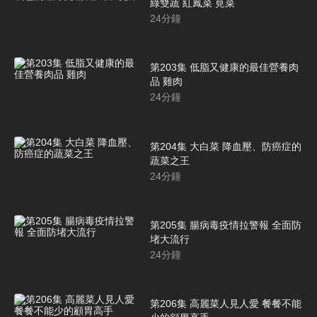
綠雙蔬 紅鳳菜 莧菜
24
分鐘
第203集 低脂又健康的最佳營養肉
品 雞肉
24
分鐘
第204集 大白菜 降血壓、防癌症的
蔬菜之王
24
分鐘
第205集 腸病毒疫情拉警報 全面防
堵大流行
24
分鐘
第206集 高麗菜人見人愛 餐餐不能