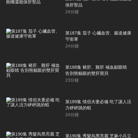
保肝聖品
24
分鐘
第187集 茄子 心臟血管、腸道健康
守衛軍
24
分鐘
第188集 豬肝、雞肝 補血顧眼睛
告別熊貓眼的雙肝寶貝
23
分鐘
第189集 情侶夫妻必備 吃了讓人活
力砰砰跳的蝦
24
分鐘
第190集 秀髮烏黑亮麗 芝麻小兵立