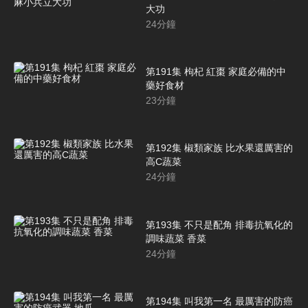
大功
24
分鐘
第191集 枸杞 紅棗 家庭必備的中
藥好食材
23
分鐘
第192集 椒類家族 比水果還厲害的
高C蔬菜
24
分鐘
第193集 不只是配角 排毒抗氧化的
調味蔬菜 香菜
24
分鐘
第194集 叫我第一名 最厲害的防癌