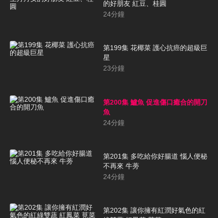
的好朋友 紅豆、桂圓
24
分鐘
第199集 花椰菜 護心抗癌的超級巨
星
23
分鐘
第200集 鱸魚 促進傷口癒合的開刀
魚
24
分鐘
第201集 多吃給你好腸道 惱人便秘
不再來 牛蒡
24
分鐘
第202集 讓你擁有紅潤好氣色的紅