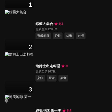
1
綜藝大集合
9.1
更新至第1280集
遊戲節目
戶外
綜藝
台灣
2
詹姆士出走料理
9
更新至第367集
烹飪
旅遊
美食
3
絕美地球 第一季
8.4