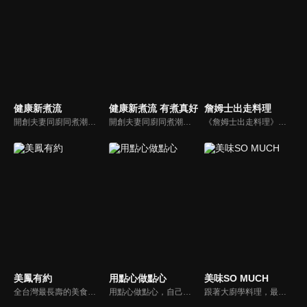
健康新煮流
健康新煮流 有煮真好
詹姆士出走料理
開創夫妻同廚同煮潮流的KC夫婦，繼《健康醫食代》後，走出攝影棚，帶大家全台走透透，發掘上帝賞賜的美味食材，內容融合新加坡南洋風和客家純樸味，加上台灣獨特的閩南風情，互相激盪交織出的火花，打造出獨一無二的美食節目。
開創夫妻同廚同煮潮流的KC夫婦，繼《健康醫食代》後，走出攝影棚，帶大家全台走透透，發掘上帝賞賜的美味食材，內容融合新加坡南洋風和客家純樸味，加上台灣獨特的閩南風情，互相激盪交織出的火花，打造出獨一無二的美食節目。
《詹姆士出走料理》以尋找詹姆士私廚菜單為節目主軸，為了尋找記憶中的美味料理，詹姆士將帶領大家探索市場，品嘗在地美味、尋訪料理達人，並在節目中展現特殊食材的處理方式、嘗試新的醬料或是新的料理作法，製作創意料理(料理教學)，最後在節目片尾時作出一道『詹姆士創意料理』。
美鳳有約
用點心做點心
美味SO MUCH
全台灣最長壽的美食節目《美鳯有約》魅力百分百！長達15年的播出時間，總是陪伴著許多婆婆媽媽們渡過一個輕鬆愉快的時光，精采內容您絕對不可錯過喔！
用點心做點心，自己動手最開心！全台唯一以點心烘焙為主題的電視節目，邀請熱愛烘焙料理的你/妳，一起加入我們DIY各式各樣的點心。
跟著大廚學料理，最強的料理小百科，美味SO MUCH！