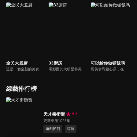
全民大煮廚
33廚房
可以給你做頓飯嗎
這是一個全新的美食節目，將為您煮出台灣的好滋味，豐富、美味的畫面，傳遞「煮廚」對料理的用心，獨特的介紹方式，要你吃得更有創意、吃得更有趣！現今飲食已趨健康走向為主，「全民大煮廚」要用「輕食輕煙」讓你吃出健康與活力，並帶觀眾們從食材開始，想成為達人級的吃貨，走～我們從「煮」開始！
電影圈的大明星林美秀首度跨足綜藝接主持棒，帶領駱進漢師傅以及黃景龍師傅大展廚藝與觀眾們一起美味上菜！
用美食慰藉心靈，在飯桌上這個中國人最傳統的聊天場域打開素人物件心門；潛移默化地引出社會熱點話題，打造一檔有趣、有用、有意義的人文類真人秀。
綜藝排行榜
天才衝衝衝
9.3
更新至第1028集
遊戲節目
綜藝