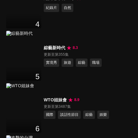
紀錄片
自然
4
綜藝新時代
8.3
更新至第355集
實境秀
旅遊
綜藝
職場
5
WTO姐妹會
8.9
更新至第3487集
國際
談話性節目
綜藝
娛樂
6