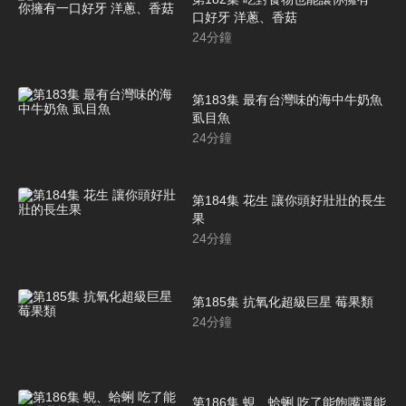
口好牙 洋蔥、香菇
24
分鐘
第183集 最有台灣味的海中牛奶魚
虱目魚
24
分鐘
第184集 花生 讓你頭好壯壯的長生
果
24
分鐘
第185集 抗氧化超級巨星 莓果類
24
分鐘
第186集 蜆、蛤蜊 吃了能飽嘴還能