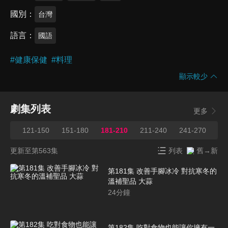
國別
台灣
語言
國語
#
健康保健
#
料理
顯示較少
劇集列表
更多
120
121-150
151-180
181-210
211-240
241-270
27
更新至第563集
列表
舊→新
第181集 改善手腳冰冷 對抗寒冬的
溫補聖品 大蒜
24
分鐘
第182集 吃對食物也能讓你擁有一