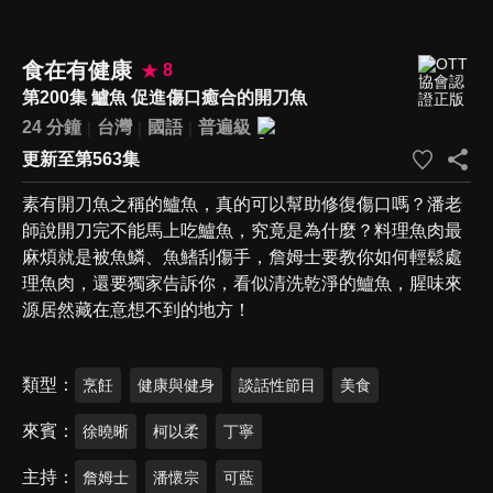
食在有健康
8
第200集 鱸魚 促進傷口癒合的開刀魚
24 分鐘
台灣
國語
普遍級
更新至第563集
素有開刀魚之稱的鱸魚，真的可以幫助修復傷口嗎？潘老
師說開刀完不能馬上吃鱸魚，究竟是為什麼？料理魚肉最
麻煩就是被魚鱗、魚鰭刮傷手，詹姆士要教你如何輕鬆處
理魚肉，還要獨家告訴你，看似清洗乾淨的鱸魚，腥味來
源居然藏在意想不到的地方！
類型
烹飪
健康與健身
談話性節目
美食
來賓
徐曉晰
柯以柔
丁寧
主持
詹姆士
潘懷宗
可藍