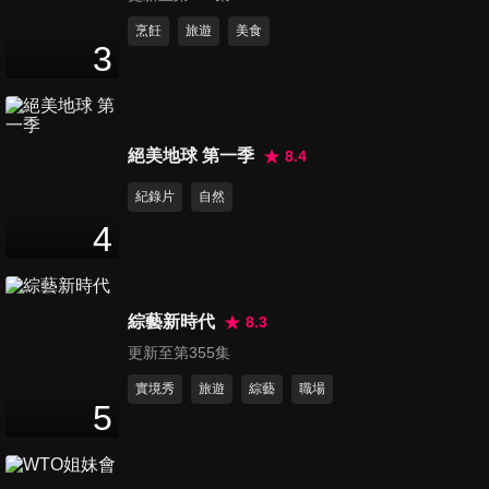
第191集 枸杞 紅棗 家庭必備的
烹飪
旅遊
美食
3
中藥好食材
23
分鐘
第192集 椒類家族 比水果還厲
絕美地球 第一季
8.4
害的高C蔬菜
24
分鐘
紀錄片
自然
4
第193集 不只是配角 排毒抗氧
化的調味蔬菜 香菜
24
分鐘
綜藝新時代
8.3
更新至第355集
第194集 叫我第一名 最厲害的
防癌武器 地瓜
實境秀
旅遊
綜藝
職場
5
24
分鐘
第195集 健腦補身的在地好滋