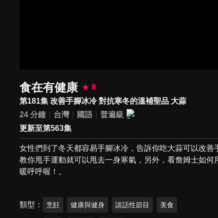
食在有健康
8
第181集 改善手腳冰冷 對抗寒冬的溫補聖品 大蒜
24 分鐘
台灣
國語
普遍級
更新至第563集
女性們到了冬天都容易手腳冰冷，告訴你吃大蒜可以改善
教你甩手運動就可以甩去一身寒氣，另外，看詹姆士如何
暖呼呼喔！。
類型
烹飪
健康與健身
談話性節目
美食