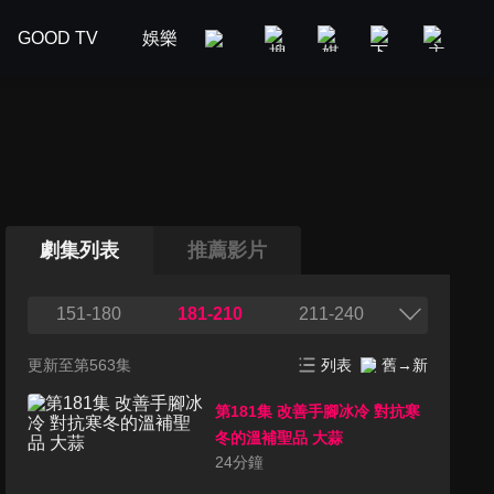
GOOD TV
娛樂
美食旅遊
新聞政論
汽車
劇集列表
推薦影片
151-180
181-210
211-240
更新至第563集
列表
舊→新
第181集 改善手腳冰冷 對抗寒
冬的溫補聖品 大蒜
24
分鐘