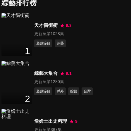
還能保肝聖品
綜藝排行榜
24
分鐘
第187集 茄子 心臟血管、腸道
天才衝衝衝
9.3
健康守衛軍
更新至第1028集
24
分鐘
遊戲節目
綜藝
1
第188集 豬肝、雞肝 補血顧眼
睛 告別熊貓眼的雙肝寶貝
23
分鐘
綜藝大集合
9.1
第189集 情侶夫妻必備 吃了讓
更新至第1280集
人活力砰砰跳的蝦
遊戲節目
戶外
綜藝
台灣
24
分鐘
2
第190集 秀髮烏黑亮麗 芝麻小
兵立大功
詹姆士出走料理
9
24
分鐘
更新至第367集