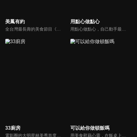
美鳳有約
用點心做點心
全台灣最長壽的美食節目《美鳯有約》魅力百分百！長達15年的播出時間，總是陪伴著許多婆婆媽媽們渡過一個輕鬆愉快的時光，精采內容您絕對不可錯過喔！
用點心做點心，自己動手最開心！全台唯一以點心烘焙為主題的電視節目，邀請熱愛烘焙料理的你/妳，一起加入我們DIY各式各樣的點心。
33廚房
可以給你做頓飯嗎
電影圈的大明星林美秀首度跨足綜藝接主持棒，帶領駱進漢師傅以及黃景龍師傅大展廚藝與觀眾們一起美味上菜！
用美食慰藉心靈，在飯桌上這個中國人最傳統的聊天場域打開素人物件心門；潛移默化地引出社會熱點話題，打造一檔有趣、有用、有意義的人文類真人秀。