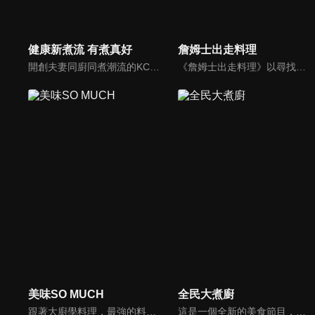
健康新煮流 有煮真好
詹姆士出走料理
開創夫妻同廚同煮潮流的KC夫婦，繼《健康醫食代》後，走出攝影棚，帶大家全台走透透，發掘上帝賞賜的美味食材，內容融合新加坡南洋風和客家純樸味，加上台灣獨特的閩南風情，互相激盪交織出的火花，打造出獨一無二的美食節目。
《詹姆士出走料理》以尋找詹姆士私廚菜單為節目主軸，為了尋找記憶中的美味料理，詹姆士將帶領大家探索市場，品嘗在地美味、尋訪料理達人，並在節目中展現特殊食材的處理方式、嘗試新的醬料或是新的料理作法，製作創意料理(料理教學)，最後在節目片尾時作出一道『詹姆士創意料理』。
美味SO MUCH
全民大煮廚
跟著大廚學料理，最強的料理小百科，美味SO MUCH！
這是一個全新的美食節目，將為您煮出台灣的好滋味，豐富、美味的畫面，傳遞「煮廚」對料理的用心，獨特的介紹方式，要你吃得更有創意、吃得更有趣！現今飲食已趨健康走向為主，「全民大煮廚」要用「輕食輕煙」讓你吃出健康與活力，並帶觀眾們從食材開始，想成為達人級的吃貨，走～我們從「煮」開始！