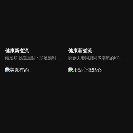
健康新煮流
健康新煮流
頭足類 挑選重點：頭足類利用清洗時去除內臟可以降低膽固醇的攝取。挑選雙眼清澈明亮，眼球稍微凸出，肉質結實有彈性為佳。身體具透明感，觸腕或是吸盤一碰到活體就會吸附住便是新鮮的。
開創夫妻同廚同煮潮流的KC夫婦，繼《健康醫食代》後，走出攝影棚，帶大家全台走透透，發掘上帝賞賜的美味食材，內容融合新加坡南洋風和客家純樸味，加上台灣獨特的閩南風情，互相激盪交織出的火花，打造出獨一無二的美食節目。