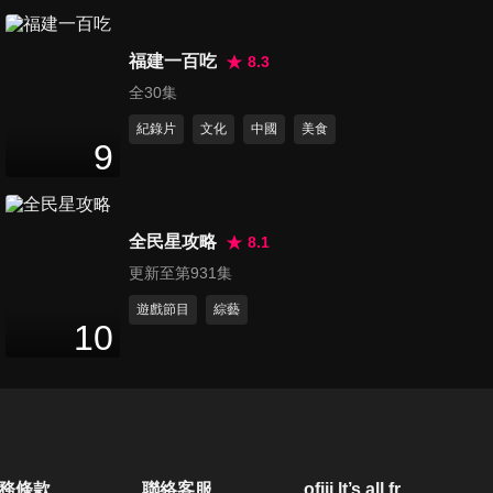
第200集 鱸魚 促進傷口癒合的
福建一百吃
開刀魚
8.3
24
分鐘
全30集
紀錄片
文化
中國
美食
第201集 多吃給你好腸道 惱人
9
便秘不再來 牛蒡
24
分鐘
全民星攻略
8.1
第202集 讓你擁有紅潤好氣色
更新至第931集
的紅綠雙蔬 紅鳳菜 莧菜
24
分鐘
遊戲節目
綜藝
10
第203集 低脂又健康的最佳營
養肉品 雞肉
24
分鐘
第204集 大白菜 降血壓、防癌
務條款
聯絡客服
ofiii lt’s all free