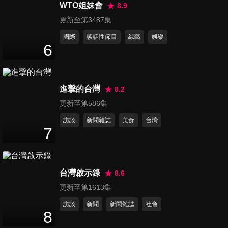
味 鱔魚
WTO姐妹會
8.9
24
分鐘
更新至第3487集
國際
談話性節目
綜藝
娛樂
第196集 成長發育轉大人的必
6
備營養品 牛肉
24
分鐘
進擊的台灣
8.2
第197集 去油解膩的消脂高手
更新至第586集
竹筍
24
分鐘
訪談
新聞雜誌
美食
台灣
7
第198集 補氣又補血 讓女生月
月安的好朋友 紅豆、桂圓
24
分鐘
台灣啟示錄
8.6
更新至第1613集
第199集 花椰菜 護心抗癌的超
訪談
新聞
新聞雜誌
社會
級巨星
8
23
分鐘