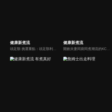
健康新煮流
健康新煮流
頭足類 挑選重點：頭足類利用清洗時去除內臟可以降低膽固醇的攝取。挑選雙眼清澈明亮，眼球稍微凸出，肉質結實有彈性為佳。身體具透明感，觸腕或是吸盤一碰到活體就會吸附住便是新鮮的。
開創夫妻同廚同煮潮流的KC夫婦，繼《健康醫食代》後，走出攝影棚，帶大家全台走透透，發掘上帝賞賜的美味食材，內容融合新加坡南洋風和客家純樸味，加上台灣獨特的閩南風情，互相激盪交織出的火花，打造出獨一無二的美食節目。