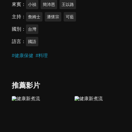
來賓
小禎
簡沛恩
王以路
主持
詹姆士
潘懷宗
可藍
國別
台灣
語言
國語
#
健康保健
#
料理
推薦影片