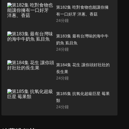
第182集 吃對食物也能讓你擁
有一口好牙 洋蔥、香菇
24
分鐘
第183集 最有台灣味的海中牛
奶魚 虱目魚
24
分鐘
第184集 花生 讓你頭好壯壯的
長生果
24
分鐘
第185集 抗氧化超級巨星 莓果
類
24
分鐘
第186集 蜆、蛤蜊 吃了能飽嘴