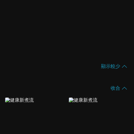
顯示較少
收合