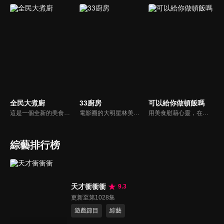
全民大煮廚
33廚房
可以給你做頓飯嗎
這是一個全新的美食節目，將為您煮出台灣的好滋味，豐富、美味的畫面，傳遞「煮廚」對料理的用心，獨特的介紹方式，要你吃得更有創意、吃得更有趣！現今飲食已趨健康走向為主，「全民大煮廚」要用「輕食輕煙」讓你吃出健康與活力，並帶觀眾們從食材開始，想成為達人級的吃貨，走～我們從「煮」開始！
電影圈的大明星林美秀首度跨足綜藝接主持棒，帶領駱進漢師傅以及黃景龍師傅大展廚藝與觀眾們一起美味上菜！
用美食慰藉心靈，在飯桌上這個中國人最傳統的聊天場域打開素人物件心門；潛移默化地引出社會熱點話題，打造一檔有趣、有用、有意義的人文類真人秀。
綜藝排行榜
天才衝衝衝
9.3
更新至第1028集
遊戲節目
綜藝