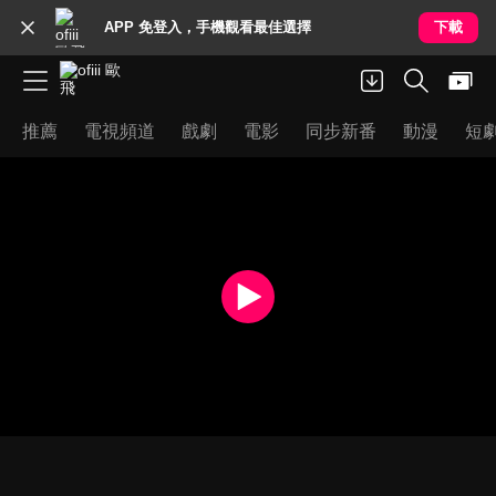
APP 免登入，手機觀看最佳選擇
下載
推薦
電視頻道
戲劇
電影
同步新番
動漫
短