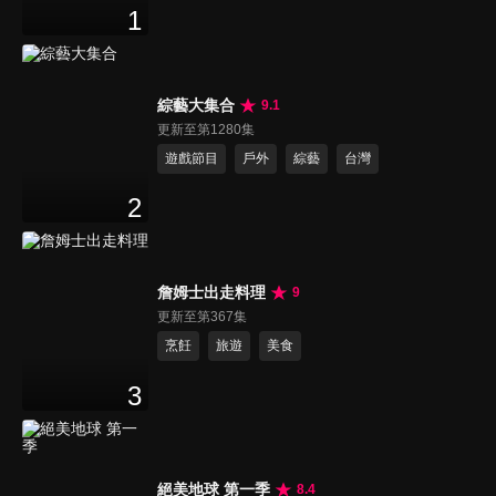
1
綜藝大集合
9.1
更新至第1280集
遊戲節目
戶外
綜藝
台灣
2
詹姆士出走料理
9
更新至第367集
烹飪
旅遊
美食
3
絕美地球 第一季
8.4