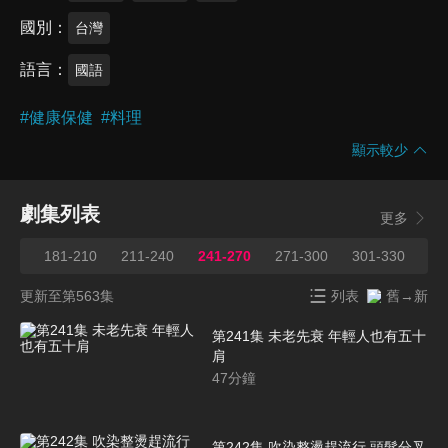
國別
台灣
語言
國語
#
健康保健
#
料理
顯示較少
劇集列表
更多
180
181-210
211-240
241-270
271-300
301-330
33
更新至第563集
列表
舊→新
第241集 未老先衰 年輕人也有五十
肩
47
分鐘
第242集 吹染整燙趕流行 頭髮分叉