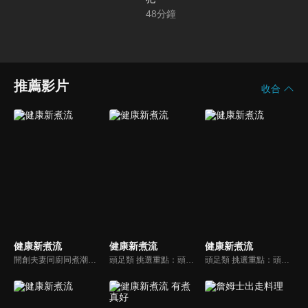
48
分鐘
推薦影片
收合
健康新煮流
健康新煮流
健康新煮流
開創夫妻同廚同煮潮流的KC夫婦，繼《健康醫食代》後，走出攝影棚，帶大家全台走透透，發掘上帝賞賜的美味食材，內容融合新加坡南洋風和客家純樸味，加上台灣獨特的閩南風情，互相激盪交織出的火花，打造出獨一無二的美食節目。
頭足類 挑選重點：頭足類利用清洗時去除內臟可以降低膽固醇的攝取。挑選雙眼清澈明亮，眼球稍微凸出，肉質結實有彈性為佳。身體具透明感，觸腕或是吸盤一碰到活體就會吸附住便是新鮮的。
頭足類 挑選重點：頭足類利用清洗時去除內臟可以降低膽固醇的攝取。挑選雙眼清澈明亮，眼球稍微凸出，肉質結實有彈性為佳。身體具透明感，觸腕或是吸盤一碰到活體就會吸附住便是新鮮的。