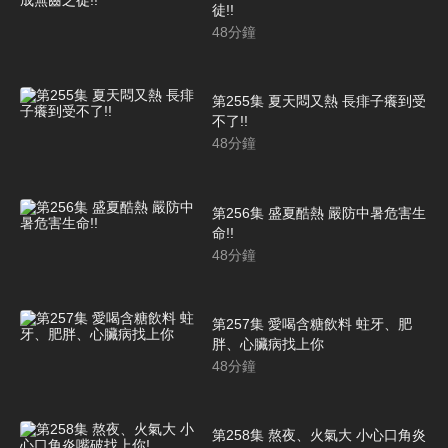
徒!!
48
分鐘
第255集 夏天悶又熱 長痱子癢到受
不了!!
48
分鐘
第256集 盛夏酷熱 嚴防中暑危害生
命!!
48
分鐘
第257集 愛喝含糖飲料 蛀牙、肥
胖、心臟病找上你
48
分鐘
第258集 熬夜、火氣大 小心口角炎