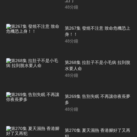
上門
48
分鐘
第267集 發燒不注意 致命危機恐上
身！！
48
分鐘
第268集 拉肚子不是小毛病 拉到脫
水要人命
48
分鐘
第269集 告別失眠 不再讓你夜長夢
多
48
分鐘
第270集 夏天濕熱 香港腳好了又再
犯