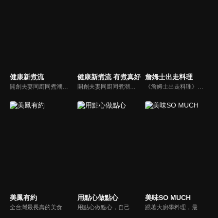
健康新煮流
健康新煮流 有煮真好
詹姆士出走料理
開創夫妻同廚同煮潮流的KC夫婦，繼《健康醫食代》後，走出攝影棚，帶大家全台走透透，發掘上帝賞賜的美味食材，內容融合新加坡南洋風和客家純樸味，加上台灣獨特的閩南風情，互相激盪交織出的火花，打造出獨一無二的美食節目。
開創夫妻同廚同煮潮流的KC夫婦，繼《健康醫食代》後，走出攝影棚，帶大家全台走透透，發掘上帝賞賜的美味食材，內容融合新加坡南洋風和客家純樸味，加上台灣獨特的閩南風情，互相激盪交織出的火花，打造出獨一無二的美食節目。
《詹姆士出走料理》以尋找詹姆士私廚菜單為節目主軸，為了尋找記憶中的美味料理，詹姆士將帶領大家探索市場，品嘗在地美味、尋訪料理達人，並在節目中展現特殊食材的處理方式、嘗試新的醬料或是新的料理作法，製作創意料理(料理教學)，最後在節目片尾時作出一道『詹姆士創意料理』。
美鳳有約
用點心做點心
美味SO MUCH
全台灣最長壽的美食節目《美鳯有約》魅力百分百！長達15年的播出時間，總是陪伴著許多婆婆媽媽們渡過一個輕鬆愉快的時光，精采內容您絕對不可錯過喔！
用點心做點心，自己動手最開心！全台唯一以點心烘焙為主題的電視節目，邀請熱愛烘焙料理的你/妳，一起加入我們DIY各式各樣的點心。
跟著大廚學料理，最強的料理小百科，美味SO MUCH！