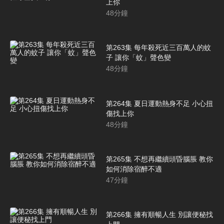
上你
48
分鐘
第263集 每年殺死近三百萬人的蚊
子 讓你「蚊」聲色變
48
分鐘
第264集 夏日運動熱身不足 小心扭
傷找上你
48
分鐘
第265集 不想再繼續頭昏腦脹 教你
如何消除宿醉不適
47
分鐘
第266集 擁有順暢人生 別讓便秘找