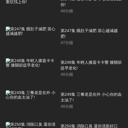
你!
48
分鐘
第247集 餓肚子減肥 當心越減越
肥!
47
分鐘
第248集 年輕人膝蓋卡卡響 膝關節
提早老化!
48
分鐘
第249集 三餐老是在外 小心你的血
太油了!
48
分鐘
第250集 消除口臭 還你清新好口