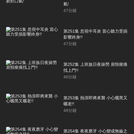
氣!
47
分鐘
第251集 忽視中耳炎 當心聽力受損
影響終身!!
47
分鐘
第252集 上班族日夜操勞 肩頸痠痛
找上門!!
48
分鐘
第253集 熱浪即將來襲 小心曬黑又
曬老!!
48
分鐘
第254集 夜夜磨牙 小心變成無齒之