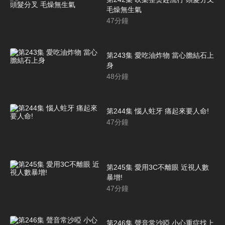
毛燥無生氣
47
分鐘
第243集 愛吃油炸物 當心膽結石上
身
48
分鐘
第244集 惱人蛀牙 痛起來要人命!
47
分鐘
第245集 愛用3C不離眼 近視人數
暴增!
47
分鐘
第246集 聲音常沙啞 小心重症找上