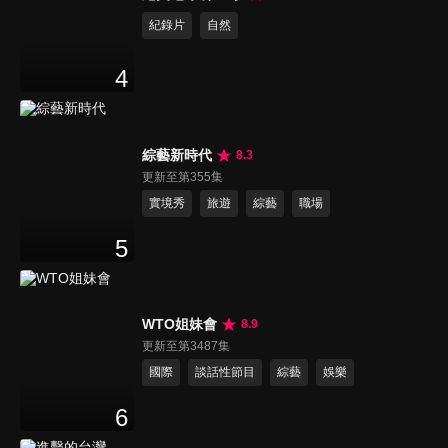
紀錄片
自然
4
綜藝新時代
8.3
更新至第355集
實境秀
旅遊
綜藝
職場
5
WTO姐妹會
8.9
更新至第3487集
國際
談話性節目
綜藝
娛樂
6