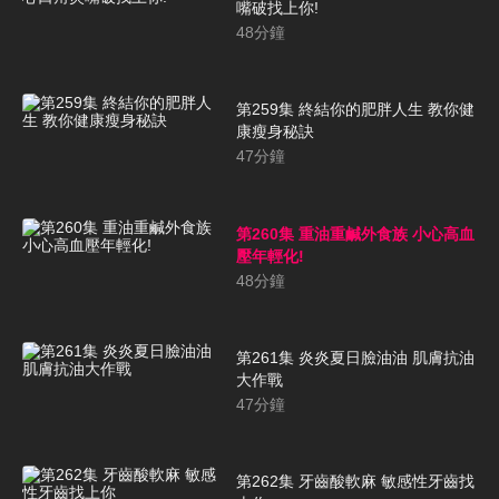
嘴破找上你!
48
分鐘
第259集 終結你的肥胖人生 教你健
康瘦身秘訣
47
分鐘
第260集 重油重鹹外食族 小心高血
壓年輕化!
48
分鐘
第261集 炎炎夏日臉油油 肌膚抗油
大作戰
47
分鐘
第262集 牙齒酸軟麻 敏感性牙齒找