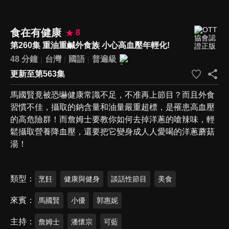
食在有健康
8
第260集 重油重鹹外食族 小心高血壓年輕化!
48 分鐘
台灣
國語
普遍級
更新至第563集
馬國賢竟被恐嚇健康常識不足，不准再上節目？而且外食
習慣不佳，攝取的鈉含量和油量嚴重超標，是罹患高血壓
的高危險群！而詹姆士要教你如何去掉洋蔥的嗆辣味，輕
鬆攝取營養降血壓，還要把它變身成人人愛喝的洋蔥蘑菇
湯！
類型
烹飪
健康與健身
談話性節目
美食
來賓
馬國賢
小優
郭惠妮
主持
詹姆士
潘懷宗
可藍