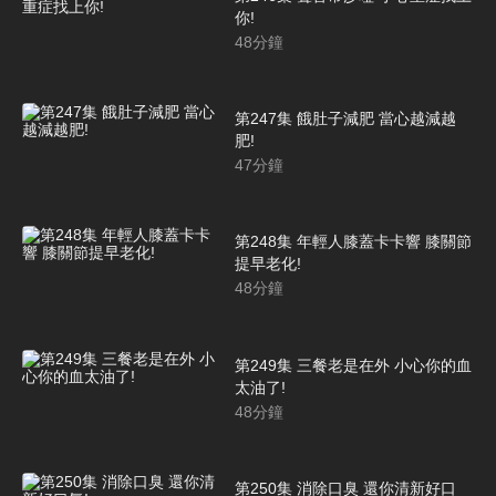
你!
48
分鐘
第247集 餓肚子減肥 當心越減越
肥!
47
分鐘
第248集 年輕人膝蓋卡卡響 膝關節
提早老化!
48
分鐘
第249集 三餐老是在外 小心你的血
太油了!
48
分鐘
第250集 消除口臭 還你清新好口