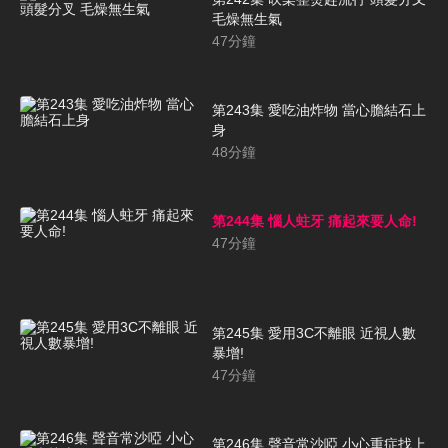
毛燥無生氣
47
分鐘
第243集 愛吃油炸物 當心膽結石上
身
48
分鐘
第244集 惱人蛀牙 痛起來要人命!
47
分鐘
第245集 愛用3C不離眼 近視人數
暴增!
47
分鐘
第246集 聲音常沙啞 小心重症找上