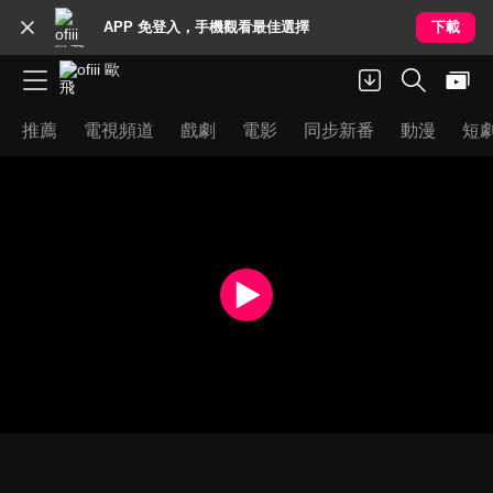
APP 免登入，手機觀看最佳選擇
下載
推薦
電視頻道
戲劇
電影
同步新番
動漫
短