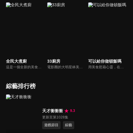
全民大煮廚
33廚房
可以給你做頓飯嗎
這是一個全新的美食節目，將為您煮出台灣的好滋味，豐富、美味的畫面，傳遞「煮廚」對料理的用心，獨特的介紹方式，要你吃得更有創意、吃得更有趣！現今飲食已趨健康走向為主，「全民大煮廚」要用「輕食輕煙」讓你吃出健康與活力，並帶觀眾們從食材開始，想成為達人級的吃貨，走～我們從「煮」開始！
電影圈的大明星林美秀首度跨足綜藝接主持棒，帶領駱進漢師傅以及黃景龍師傅大展廚藝與觀眾們一起美味上菜！
用美食慰藉心靈，在飯桌上這個中國人最傳統的聊天場域打開素人物件心門；潛移默化地引出社會熱點話題，打造一檔有趣、有用、有意義的人文類真人秀。
綜藝排行榜
天才衝衝衝
9.3
更新至第1028集
遊戲節目
綜藝