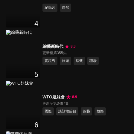
紀錄片
自然
4
綜藝新時代
8.3
更新至第355集
實境秀
旅遊
綜藝
職場
5
WTO姐妹會
8.9
更新至第3487集
國際
談話性節目
綜藝
娛樂
6