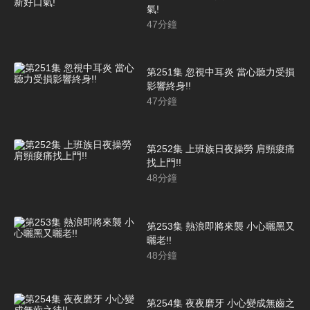
氣!
47
分鐘
第251集 忽視中耳炎 當心聽力受損
影響終身!!
47
分鐘
第252集 上班族日夜操勞 肩頸痠痛
找上門!!
48
分鐘
第253集 熱浪即將來襲 小心曬黑又
曬老!!
48
分鐘
第254集 夜夜磨牙 小心變成無齒之