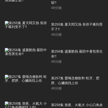
徒!!
48
分鐘
第255集 夏天悶又熱 長痱子癢到受
不了!!
48
分鐘
第256集 盛夏酷熱 嚴防中暑危害生
命!!
48
分鐘
第257集 愛喝含糖飲料 蛀牙、肥
胖、心臟病找上你
48
分鐘
第258集 熬夜、火氣大 小心口角炎