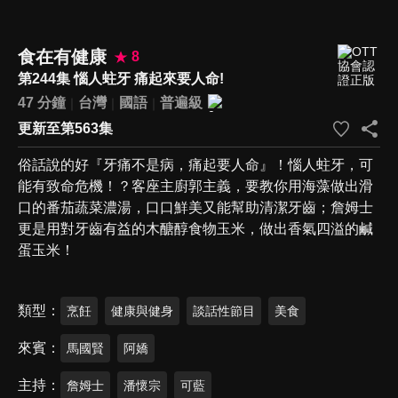
食在有健康
8
第244集 惱人蛀牙 痛起來要人命!
47 分鐘
台灣
國語
普遍級
更新至第563集
俗話說的好『牙痛不是病，痛起要人命』！惱人蛀牙，可
能有致命危機！？客座主廚郭主義，要教你用海藻做出滑
口的番茄蔬菜濃湯，口口鮮美又能幫助清潔牙齒；詹姆士
更是用對牙齒有益的木醣醇食物玉米，做出香氣四溢的鹹
蛋玉米！
類型
烹飪
健康與健身
談話性節目
美食
來賓
馬國賢
阿嬌
主持
詹姆士
潘懷宗
可藍