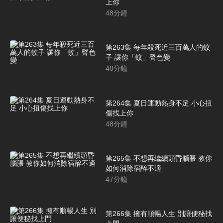
上你
48
分鐘
第263集 每年殺死近三百萬人的蚊
子 讓你「蚊」聲色變
48
分鐘
第264集 夏日運動熱身不足 小心扭
傷找上你
48
分鐘
第265集 不想再繼續頭昏腦脹 教你
如何消除宿醉不適
47
分鐘
第266集 擁有順暢人生 別讓便秘找