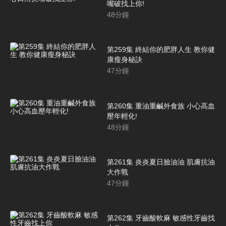
嘴破找上你!
48
分鐘
第259集 終結你的肥胖人生 教你健
康瘦身秘訣
47
分鐘
第260集 重油重鹹外食族 小心高血
壓年輕化!
48
分鐘
第261集 炎炎夏日臉油油 肌膚抗油
大作戰
47
分鐘
第262集 牙齒酸軟麻 敏感性牙齒找