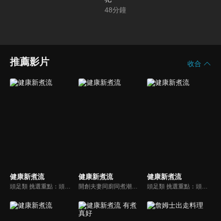
48
分鐘
推薦影片
收合
健康新煮流
健康新煮流
健康新煮流
頭足類 挑選重點：頭足類利用清洗時去除內臟可以降低膽固醇的攝取。挑選雙眼清澈明亮，眼球稍微凸出，肉質結實有彈性為佳。身體具透明感，觸腕或是吸盤一碰到活體就會吸附住便是新鮮的。
開創夫妻同廚同煮潮流的KC夫婦，繼《健康醫食代》後，走出攝影棚，帶大家全台走透透，發掘上帝賞賜的美味食材，內容融合新加坡南洋風和客家純樸味，加上台灣獨特的閩南風情，互相激盪交織出的火花，打造出獨一無二的美食節目。
頭足類 挑選重點：頭足類利用清洗時去除內臟可以降低膽固醇的攝取。挑選雙眼清澈明亮，眼球稍微凸出，肉質結實有彈性為佳。身體具透明感，觸腕或是吸盤一碰到活體就會吸附住便是新鮮的。