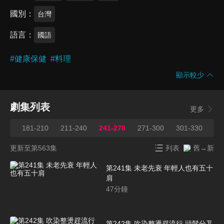
國別
台灣
語言
國語
#
健康保健
#
料理
顯示較少
劇集列表
更多
180
181-210
211-240
241-270
271-300
301-330
33
更新至第563集
列表
舊→新
第241集 未老先衰 年輕人也有五十
肩
47
分鐘
第242集 吹染整燙趕流行 頭髮分叉