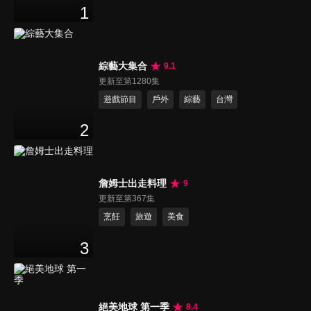
1
綜藝大集合
9.1
更新至第1280集
遊戲節目
戶外
綜藝
台灣
2
詹姆士出走料理
9
更新至第367集
烹飪
旅遊
美食
3
絕美地球 第一季
8.4