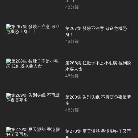
上門
48
分鐘
第267集 發燒不注意 致命危機恐上
身！！
48
分鐘
第268集 拉肚子不是小毛病 拉到脫
水要人命
48
分鐘
第269集 告別失眠 不再讓你夜長夢
多
48
分鐘
第270集 夏天濕熱 香港腳好了又再
犯