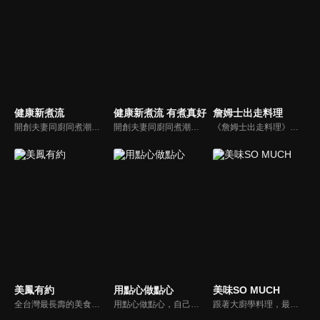
健康新煮流
健康新煮流 有煮真好
詹姆士出走料理
開創夫妻同廚同煮潮流的KC夫婦，繼《健康醫食代》後，走出攝影棚，帶大家全台走透透，發掘上帝賞賜的美味食材，內容融合新加坡南洋風和客家純樸味，加上台灣獨特的閩南風情，互相激盪交織出的火花，打造出獨一無二的美食節目。
開創夫妻同廚同煮潮流的KC夫婦，繼《健康醫食代》後，走出攝影棚，帶大家全台走透透，發掘上帝賞賜的美味食材，內容融合新加坡南洋風和客家純樸味，加上台灣獨特的閩南風情，互相激盪交織出的火花，打造出獨一無二的美食節目。
《詹姆士出走料理》以尋找詹姆士私廚菜單為節目主軸，為了尋找記憶中的美味料理，詹姆士將帶領大家探索市場，品嘗在地美味、尋訪料理達人，並在節目中展現特殊食材的處理方式、嘗試新的醬料或是新的料理作法，製作創意料理(料理教學)，最後在節目片尾時作出一道『詹姆士創意料理』。
美鳳有約
用點心做點心
美味SO MUCH
全台灣最長壽的美食節目《美鳯有約》魅力百分百！長達15年的播出時間，總是陪伴著許多婆婆媽媽們渡過一個輕鬆愉快的時光，精采內容您絕對不可錯過喔！
用點心做點心，自己動手最開心！全台唯一以點心烘焙為主題的電視節目，邀請熱愛烘焙料理的你/妳，一起加入我們DIY各式各樣的點心。
跟著大廚學料理，最強的料理小百科，美味SO MUCH！