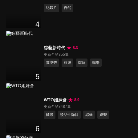
紀錄片
自然
4
綜藝新時代
8.3
更新至第355集
實境秀
旅遊
綜藝
職場
5
WTO姐妹會
8.9
更新至第3487集
國際
談話性節目
綜藝
娛樂
6