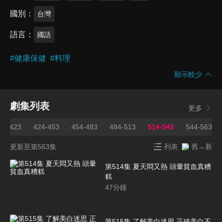
國別
台灣
語言
國語
#
健康保健
#
料理
顯示較少
劇集列表
更多
91-423
424-453
454-483
484-513
514-543
544-563
更新至第563集
列表
舊→新
第514集 夏天悶又熱 頭暈貧血真糟
糕
47
分鐘
第515集 了解美白迷思 正確美白不