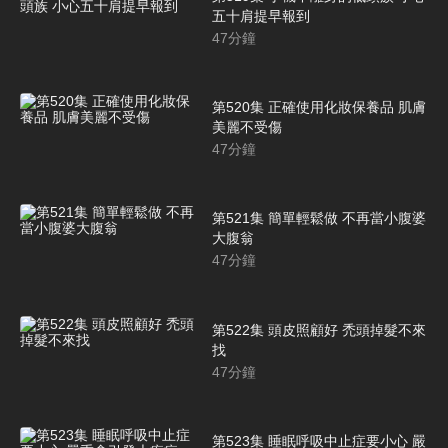
五十肩提早報到
47
分鐘
第520集 正確使用化妝保養品 肌膚
美麗不受傷
47
分鐘
第521集 簡單輕鬆做 不再當小腹婆
大腹翁
47
分鐘
第522集 頭皮照顧好 禿頭掉髮不來
找
47
分鐘
第523集 睡眠呼吸中止症要小心 嚴