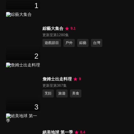
1
綜藝大集合
9.1
更新至第1280集
遊戲節目
戶外
綜藝
台灣
2
詹姆士出走料理
9
更新至第367集
烹飪
旅遊
美食
3
絕美地球 第一季
8.4