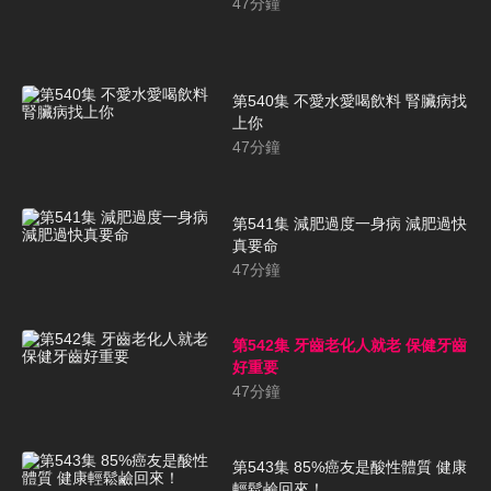
47
分鐘
第540集 不愛水愛喝飲料 腎臟病找
上你
47
分鐘
第541集 減肥過度一身病 減肥過快
真要命
47
分鐘
第542集 牙齒老化人就老 保健牙齒
好重要
47
分鐘
第543集 85%癌友是酸性體質 健康
輕鬆鹼回來！