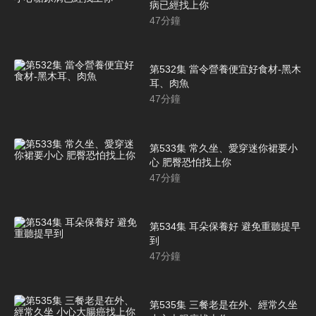
病已經找上你
47
分鐘
第532集 當令營養便宜好食材-黑木
耳、肉魚
47
分鐘
第533集 常久坐、愛穿迷你裙要小
心 肥臀恐怕找上你
47
分鐘
第534集 耳朵保養好 避免重聽提早
到
47
分鐘
第535集 三餐老是在外、經常久坐