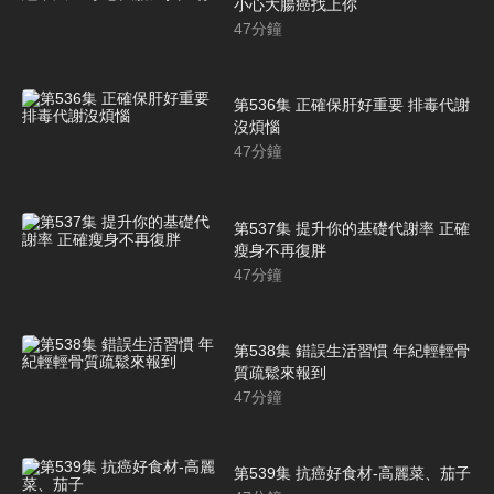
小心大腸癌找上你
47
分鐘
第536集 正確保肝好重要 排毒代謝
沒煩惱
47
分鐘
第537集 提升你的基礎代謝率 正確
瘦身不再復胖
47
分鐘
第538集 錯誤生活習慣 年紀輕輕骨
質疏鬆來報到
47
分鐘
第539集 抗癌好食材-高麗菜、茄子