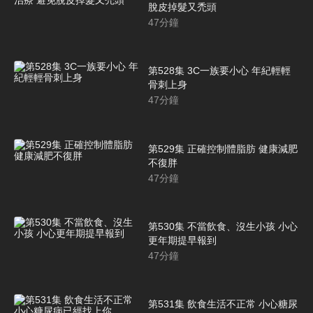
脫皮掉髮又禿頭
47
分鐘
第528集 3C一族要小心 年紀輕輕
骨刺上身
47
分鐘
第529集 正確控制體脂肪 健康減肥
不復胖
47
分鐘
第530集 不當飲食、沒生小孩 小心
更年期提早報到
47
分鐘
第531集 飲食生活不正常 小心糖尿