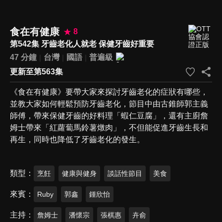
食在有健康
8
第542集 牙齒老化人就老 保健牙齒好重要
47 分鐘
台灣
國語
普遍級
更新至第563集
《食在有健康》要帶大家來探討牙齒老化的症狀有哪些，
並教大家如何輕鬆預防牙齒老化，節目中由古錐師郭主義
師傅，帶來保健牙齒的好料理「蝦仁豆腐」，還有主廚詹
姆士帶來「紅蘿蔔馬鈴薯燉肉」，不但能促進牙齒生長和
再生，同時也降低了牙齒老化的發生。
類型
烹飪
健康與健身
談話性節目
美食
來賓
Ruby
郭鑫
鍾欣怡
主持
詹姆士
潘懷宗
張棋惠
卉俞