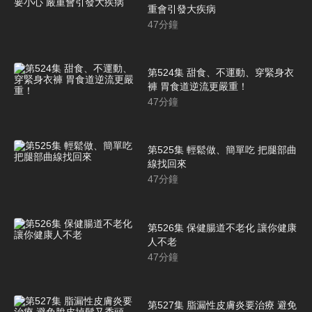
重會引發大疾病
47
分鐘
第524集 甜食、不運動、穿緊身衣
褲 胃食道逆流更嚴重！
47
分鐘
第525集 輕鬆做、簡單吃 把腿部曲
線找回來
47
分鐘
第526集 保健腸道不老化 讓你健康
人不老
47
分鐘
第527集 脂漏性皮膚炎要治療 避免