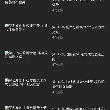
傷身
47
分鐘
第516集 亂做牙齒美白 當心牙齒壞
光光
47
分鐘
第517集 吃對食物 邁向成功減肥之
路！
47
分鐘
第518集 打破皮膚老化迷思 讓你肌
膚年輕又抗皺
47
分鐘
第519集 手機不離身的低頭族 小心