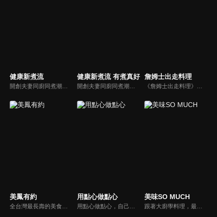
健康新煮流
健康新煮流 有煮真好
詹姆士出走料理
開創夫妻同廚同煮潮流的KC夫婦，繼《健康醫食代》後，走出攝影棚，帶大家全台走透透，發掘上帝賞賜的美味食材，內容融合新加坡南洋風和客家純樸味，加上台灣獨特的閩南風情，互相激盪交織出的火花，打造出獨一無二的美食節目。
開創夫妻同廚同煮潮流的KC夫婦，繼《健康醫食代》後，走出攝影棚，帶大家全台走透透，發掘上帝賞賜的美味食材，內容融合新加坡南洋風和客家純樸味，加上台灣獨特的閩南風情，互相激盪交織出的火花，打造出獨一無二的美食節目。
《詹姆士出走料理》以尋找詹姆士私廚菜單為節目主軸，為了尋找記憶中的美味料理，詹姆士將帶領大家探索市場，品嘗在地美味、尋訪料理達人，並在節目中展現特殊食材的處理方式、嘗試新的醬料或是新的料理作法，製作創意料理(料理教學)，最後在節目片尾時作出一道『詹姆士創意料理』。
美鳳有約
用點心做點心
美味SO MUCH
全台灣最長壽的美食節目《美鳯有約》魅力百分百！長達15年的播出時間，總是陪伴著許多婆婆媽媽們渡過一個輕鬆愉快的時光，精采內容您絕對不可錯過喔！
用點心做點心，自己動手最開心！全台唯一以點心烘焙為主題的電視節目，邀請熱愛烘焙料理的你/妳，一起加入我們DIY各式各樣的點心。
跟著大廚學料理，最強的料理小百科，美味SO MUCH！