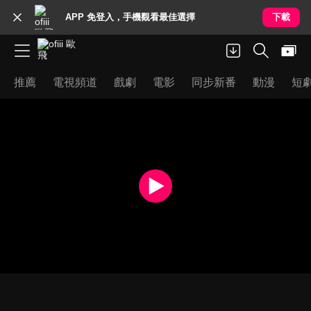
APP 免登入，手機觀看最佳選擇
下載
推薦
電視頻道
戲劇
電影
同步新番
動漫
短