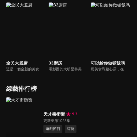
全民大煮廚
33廚房
可以給你做頓飯嗎
這是一個全新的美食節目，將為您煮出台灣的好滋味，豐富、美味的畫面，傳遞「煮廚」對料理的用心，獨特的介紹方式，要你吃得更有創意、吃得更有趣！現今飲食已趨健康走向為主，「全民大煮廚」要用「輕食輕煙」讓你吃出健康與活力，並帶觀眾們從食材開始，想成為達人級的吃貨，走～我們從「煮」開始！
電影圈的大明星林美秀首度跨足綜藝接主持棒，帶領駱進漢師傅以及黃景龍師傅大展廚藝與觀眾們一起美味上菜！
用美食慰藉心靈，在飯桌上這個中國人最傳統的聊天場域打開素人物件心門；潛移默化地引出社會熱點話題，打造一檔有趣、有用、有意義的人文類真人秀。
綜藝排行榜
天才衝衝衝
9.3
更新至第1028集
遊戲節目
綜藝