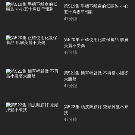
第519集 手機不離身的低頭族 小心
五十肩提早報到
47
分鐘
第520集 正確使用化妝保養品 肌膚
美麗不受傷
47
分鐘
第521集 簡單輕鬆做 不再當小腹婆
大腹翁
47
分鐘
第522集 頭皮照顧好 禿頭掉髮不來
找
47
分鐘