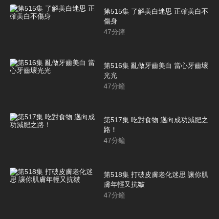
第515集 了解美白迷思 正確美白不
傷身
47
分鐘
第516集 亂做牙齒美白 當心牙齒壞
光光
47
分鐘
第517集 吃對食物 邁向成功減肥之
路！
47
分鐘
第518集 打破皮膚老化迷思 讓你肌
膚年輕又抗皺
47
分鐘