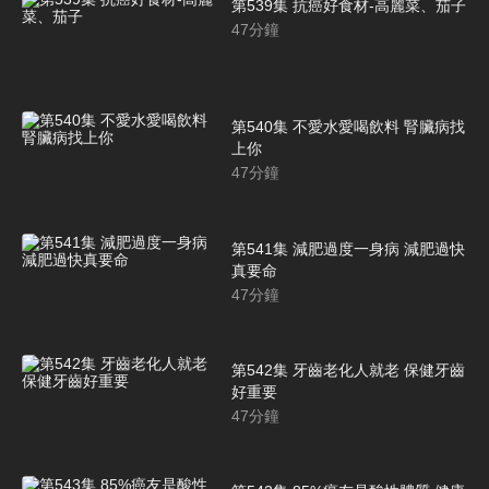
第539集 抗癌好食材-高麗菜、茄子
47
分鐘
第540集 不愛水愛喝飲料 腎臟病找
上你
47
分鐘
第541集 減肥過度一身病 減肥過快
真要命
47
分鐘
第542集 牙齒老化人就老 保健牙齒
好重要
47
分鐘