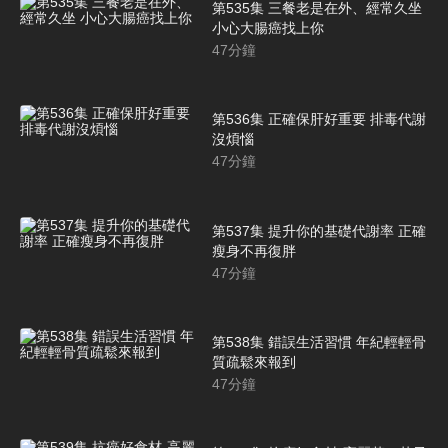
第535集 三餐老是在外、經常久坐
小心大腸癌找上你
47
分鐘
第536集 正確保肝好重要 排毒代謝
沒煩惱
47
分鐘
第537集 提升你的基礎代謝率 正確
瘦身不再復胖
47
分鐘
第538集 錯誤生活習慣 年紀輕輕骨
質疏鬆來報到
47
分鐘