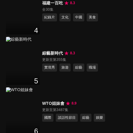
福建一百吃
8.3
全30集
紀錄片
文化
中國
美食
4
綜藝新時代
8.3
更新至第355集
實境秀
旅遊
綜藝
職場
5
WTO姐妹會
8.9
更新至第3487集
國際
談話性節目
綜藝
娛樂
6