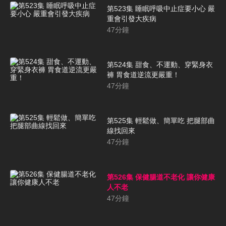
第523集 睡眠呼吸中止症要小心 嚴
重會引發大疾病
47
分鐘
第524集 甜食、不運動、穿緊身衣
褲 胃食道逆流更嚴重！
47
分鐘
第525集 輕鬆做、簡單吃 把腿部曲
線找回來
47
分鐘
第526集 保健腸道不老化 讓你健康
人不老
47
分鐘