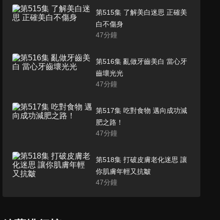
第515集 了解美白迷思 正確美
白不傷身
47
分鐘
第516集 亂做牙齒美白 當心牙
齒壞光光
47
分鐘
第517集 吃對食物 邁向成功減
肥之路！
47
分鐘
第518集 打破皮膚老化迷思 讓
你肌膚年輕又抗皺
47
分鐘
第519集 手機不離身的低頭族