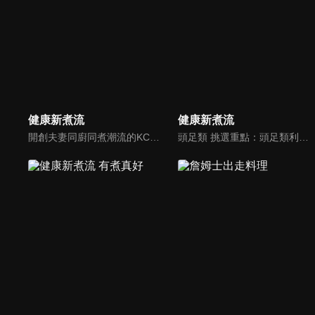
健康新煮流
健康新煮流
開創夫妻同廚同煮潮流的KC夫婦，繼《健康醫食代》後，走出攝影棚，帶大家全台走透透，發掘上帝賞賜的美味食材，內容融合新加坡南洋風和客家純樸味，加上台灣獨特的閩南風情，互相激盪交織出的火花，打造出獨一無二的美食節目。
頭足類 挑選重點：頭足類利用清洗時去除內臟可以降低膽固醇的攝取。挑選雙眼清澈明亮，眼球稍微凸出，肉質結實有彈性為佳。身體具透明感，觸腕或是吸盤一碰到活體就會吸附住便是新鮮的。