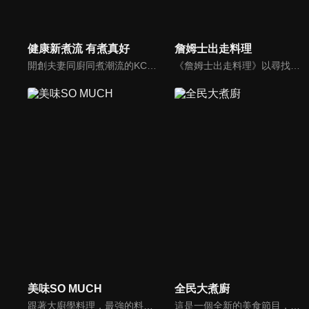
健康新煮流 有煮真好
詹姆士出走料理
開創夫妻同廚同煮潮流的KC夫婦，繼《健康醫食代》後，走出攝影棚，帶大家全台走透透，發掘上帝賞賜的美味食材，內容融合新加坡南洋風和客家純樸味，加上台灣獨特的閩南風情，互相激盪交織出的火花，打造出獨一無二的美食節目。
《詹姆士出走料理》以尋找詹姆士私廚菜單為節目主軸，為了尋找記憶中的美味料理，詹姆士將帶領大家探索市場，品嘗在地美味、尋訪料理達人，並在節目中展現特殊食材的處理方式、嘗試新的醬料或是新的料理作法，製作創意料理(料理教學)，最後在節目片尾時作出一道『詹姆士創意料理』。
美味SO MUCH
全民大煮廚
跟著大廚學料理，最強的料理小百科，美味SO MUCH！
這是一個全新的美食節目，將為您煮出台灣的好滋味，豐富、美味的畫面，傳遞「煮廚」對料理的用心，獨特的介紹方式，要你吃得更有創意、吃得更有趣！現今飲食已趨健康走向為主，「全民大煮廚」要用「輕食輕煙」讓你吃出健康與活力，並帶觀眾們從食材開始，想成為達人級的吃貨，走～我們從「煮」開始！