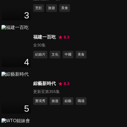
第524集 甜食、不運動、穿緊
烹飪
旅遊
美食
3
身衣褲 胃食道逆流更嚴重！
47
分鐘
第525集 輕鬆做、簡單吃 把腿
福建一百吃
8.3
部曲線找回來
全30集
47
分鐘
紀錄片
文化
中國
美食
4
第526集 保健腸道不老化 讓你
健康人不老
47
分鐘
綜藝新時代
8.3
更新至第355集
第527集 脂漏性皮膚炎要治療
避免脫皮掉髮又禿頭
實境秀
旅遊
綜藝
職場
5
47
分鐘
第528集 3C一族要小心 年紀輕