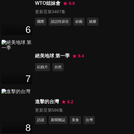
輕骨刺上身
WTO姐妹會
8.9
47
分鐘
更新至第3487集
國際
談話性節目
綜藝
娛樂
第529集 正確控制體脂肪 健康
6
減肥不復胖
47
分鐘
第530集 不當飲食、沒生小孩
絕美地球 第一季
8.4
小心更年期提早報到
紀錄片
自然
47
分鐘
7
第531集 飲食生活不正常 小心
糖尿病已經找上你
47
分鐘
進擊的台灣
8.2
更新至第586集
第532集 當令營養便宜好食材-
訪談
新聞雜誌
美食
台灣
黑木耳、肉魚
8
47
分鐘