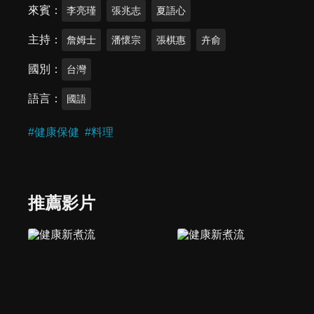
來賓
李亮瑾
張兆志
夏語心
主持
詹姆士
潘懷宗
張棋惠
卉俞
國別
台灣
語言
國語
#
健康保健
#
料理
推薦影片