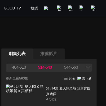
GOOD TV
娛樂
美食旅遊
新聞政論
汽車
劇集列表
推薦影片
484-513
514-543
544-563
更新至第563集
列表
舊→新
第514集 夏天悶又熱 頭暈貧血
真糟糕
47
分鐘