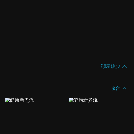
顯示較少
收合