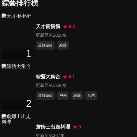
小心五十肩提早報到
綜藝排行榜
47
分鐘
第520集 正確使用化妝保養品
天才衝衝衝
9.3
肌膚美麗不受傷
更新至第1028集
47
分鐘
遊戲節目
綜藝
1
第521集 簡單輕鬆做 不再當小
腹婆大腹翁
47
分鐘
綜藝大集合
9.1
第522集 頭皮照顧好 禿頭掉髮
更新至第1280集
不來找
遊戲節目
戶外
綜藝
台灣
47
分鐘
2
第523集 睡眠呼吸中止症要小
心 嚴重會引發大疾病
詹姆士出走料理
9
47
分鐘
更新至第367集