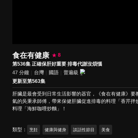
食在有健康
8
第536集 正確保肝好重要 排毒代謝沒煩惱
47 分鐘
台灣
國語
普遍級
更新至第563集
肝臟是最會受到日常生活影響的器官，《食在有健康》要
氣的吳秉承師傅，帶來保健肝臟促進排毒的料理「香芹拌
料理「海鮮咖哩炒麵」！
類型
烹飪
健康與健身
談話性節目
美食