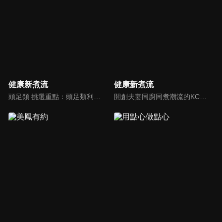
健康新煮流
健康新煮流
頭足類 挑選重點：頭足類利用清洗時去除內臟可以降低膽固醇的攝取。挑選雙眼清澈明亮，眼球稍微凸出，肉質結實有彈性為佳。身體具透明感，觸腕或是吸盤一碰到活體就會吸附住便是新鮮的。
開創夫妻同廚同煮潮流的KC夫婦，繼《健康醫食代》後，走出攝影棚，帶大家全台走透透，發掘上帝賞賜的美味食材，內容融合新加坡南洋風和客家純樸味，加上台灣獨特的閩南風情，互相激盪交織出的火花，打造出獨一無二的美食節目。