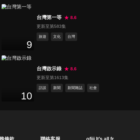
第533集 常久坐、愛穿迷你裙
台灣第一等
要小心 肥臀恐怕找上你
8.6
47
分鐘
更新至第583集
旅遊
文化
台灣
第534集 耳朵保養好 避免重聽
9
提早到
47
分鐘
台灣啟示錄
8.6
第535集 三餐老是在外、經常
更新至第1613集
久坐 小心大腸癌找上你
47
分鐘
訪談
新聞
新聞雜誌
社會
10
第536集 正確保肝好重要 排毒
代謝沒煩惱
47
分鐘
第537集 提升你的基礎代謝率
務條款
聯絡客服
ofiii lt’s all free