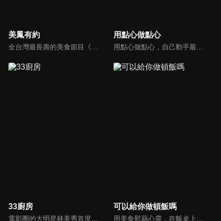
美鳳有約
用點心做點心
全台灣最長壽的美食節目《美鳯有約》魅力百分百！長達15年的播出時間，總是陪伴著許多婆婆媽媽們渡過一個輕鬆愉快的時光，精采內容您絕對不可錯過喔！
用點心做點心，自己動手最開心！全台唯一以點心烘焙為主題的電視節目，邀請熱愛烘焙料理的你/妳，一起加入我們DIY各式各樣的點心。
33廚房
可以給你做頓飯嗎
電影圈的大明星林美秀首度跨足綜藝接主持棒，帶領駱進漢師傅以及黃景龍師傅大展廚藝與觀眾們一起美味上菜！
用美食慰藉心靈，在飯桌上這個中國人最傳統的聊天場域打開素人物件心門；潛移默化地引出社會熱點話題，打造一檔有趣、有用、有意義的人文類真人秀。