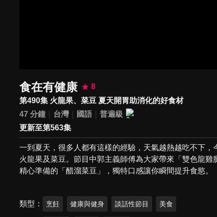
食在有健康
8
第490集 火龍果、菜豆 夏天開胃助消化的好食材
47 分鐘
台灣
國語
普遍級
更新至第563集
一到夏天，很多人都有這樣的經驗，天氣越熱越吃不下，
火龍果及菜豆。節目中郭主義師傅為大家帶來「雙色龍雞
精心準備的「醋溜菜豆」，獨特口感讓你瞬間提升食慾。
類型
烹飪
健康與健身
談話性節目
美食