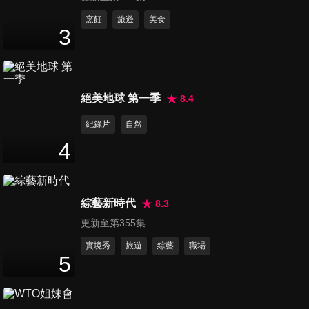
第494集 正確減肥沒煩惱 身體
烹飪
旅遊
美食
3
健康好窈窕
38
分鐘
第495集 台灣洗腎世界第一 腎
絕美地球 第一季
8.4
臟問題不可輕忽
47
分鐘
紀錄片
自然
4
第496集 反覆腳底痛 足底筋膜
炎惹的禍
47
分鐘
綜藝新時代
8.3
更新至第355集
第497集 長期聲音沙啞 小心癌
症已經找上你
實境秀
旅遊
綜藝
職場
5
47
分鐘
第498集 老是三餐不正常 小心