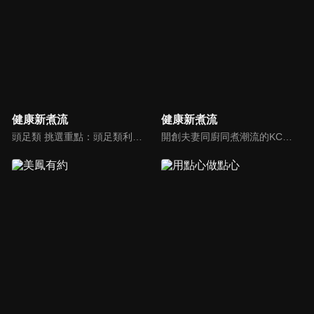
健康新煮流
健康新煮流
頭足類 挑選重點：頭足類利用清洗時去除內臟可以降低膽固醇的攝取。挑選雙眼清澈明亮，眼球稍微凸出，肉質結實有彈性為佳。身體具透明感，觸腕或是吸盤一碰到活體就會吸附住便是新鮮的。
開創夫妻同廚同煮潮流的KC夫婦，繼《健康醫食代》後，走出攝影棚，帶大家全台走透透，發掘上帝賞賜的美味食材，內容融合新加坡南洋風和客家純樸味，加上台灣獨特的閩南風情，互相激盪交織出的火花，打造出獨一無二的美食節目。