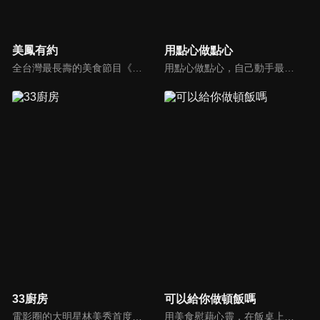
美鳳有約
用點心做點心
全台灣最長壽的美食節目《美鳯有約》魅力百分百！長達15年的播出時間，總是陪伴著許多婆婆媽媽們渡過一個輕鬆愉快的時光，精采內容您絕對不可錯過喔！
用點心做點心，自己動手最開心！全台唯一以點心烘焙為主題的電視節目，邀請熱愛烘焙料理的你/妳，一起加入我們DIY各式各樣的點心。
33廚房
可以給你做頓飯嗎
電影圈的大明星林美秀首度跨足綜藝接主持棒，帶領駱進漢師傅以及黃景龍師傅大展廚藝與觀眾們一起美味上菜！
用美食慰藉心靈，在飯桌上這個中國人最傳統的聊天場域打開素人物件心門；潛移默化地引出社會熱點話題，打造一檔有趣、有用、有意義的人文類真人秀。