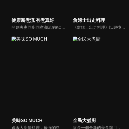
健康新煮流 有煮真好
詹姆士出走料理
開創夫妻同廚同煮潮流的KC夫婦，繼《健康醫食代》後，走出攝影棚，帶大家全台走透透，發掘上帝賞賜的美味食材，內容融合新加坡南洋風和客家純樸味，加上台灣獨特的閩南風情，互相激盪交織出的火花，打造出獨一無二的美食節目。
《詹姆士出走料理》以尋找詹姆士私廚菜單為節目主軸，為了尋找記憶中的美味料理，詹姆士將帶領大家探索市場，品嘗在地美味、尋訪料理達人，並在節目中展現特殊食材的處理方式、嘗試新的醬料或是新的料理作法，製作創意料理(料理教學)，最後在節目片尾時作出一道『詹姆士創意料理』。
美味SO MUCH
全民大煮廚
跟著大廚學料理，最強的料理小百科，美味SO MUCH！
這是一個全新的美食節目，將為您煮出台灣的好滋味，豐富、美味的畫面，傳遞「煮廚」對料理的用心，獨特的介紹方式，要你吃得更有創意、吃得更有趣！現今飲食已趨健康走向為主，「全民大煮廚」要用「輕食輕煙」讓你吃出健康與活力，並帶觀眾們從食材開始，想成為達人級的吃貨，走～我們從「煮」開始！