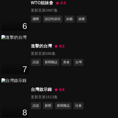
脂肪肝找上門
WTO姐妹會
8.9
47
分鐘
更新至第3487集
國際
談話性節目
綜藝
娛樂
第499集 待冷氣房、戴隱形眼
6
鏡 乾眼症找上你
47
分鐘
進擊的台灣
8.2
第500集 姿勢不正確 落枕容易
更新至第586集
找上你
47
分鐘
訪談
新聞雜誌
美食
台灣
7
第501集 銀耳和洋蔥 預防骨質
疏鬆的超級好食材
47
分鐘
台灣啟示錄
8.6
更新至第1613集
第502集 吃好料能預防膀胱
訪談
新聞
新聞雜誌
社會
炎？健康美味食譜公開
8
47
分鐘