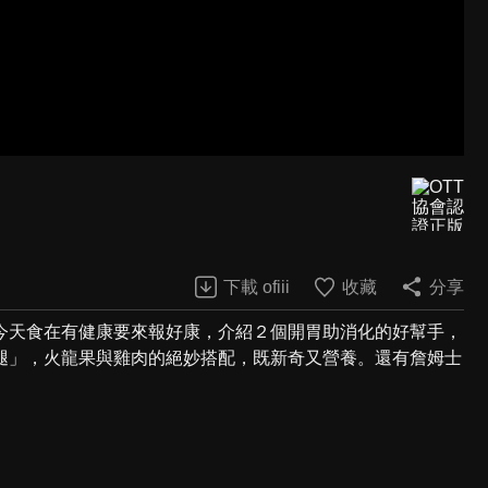
下載 ofiii
收藏
分享
今天食在有健康要來報好康，介紹２個開胃助消化的好幫手，
腿」，火龍果與雞肉的絕妙搭配，既新奇又營養。還有詹姆士