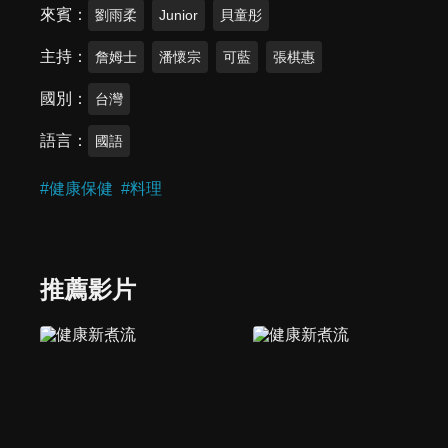
來賓
劉雨柔
Junior
貝童彤
主持
詹姆士
潘懷宗
可藍
張棋惠
國別
台灣
語言
國語
#
健康保健
#
料理
推薦影片