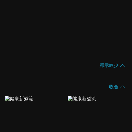
顯示較少
收合