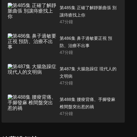
第485集 正確了解靜脈曲張 別
讓痔瘡找上你
47
分鐘
第486集 鼻子過敏要正視 預
防、治療不出事
47
分鐘
第487集 大腸急躁症 現代人的
文明病
47
分鐘
第488集 腰痠背痛、手腳發麻
椎間盤突出惹的禍
47
分鐘
第489集 夏日熱炎炎 中暑危機