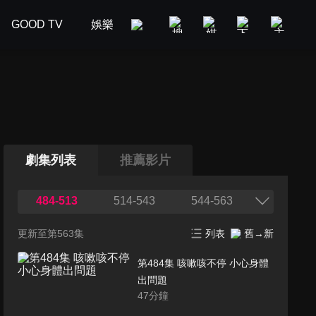
GOOD TV
娛樂
美食旅遊
新聞政論
汽車
劇集列表
推薦影片
484-513
514-543
544-563
更新至第563集
列表
舊→新
第484集 咳嗽咳不停 小心身體
出問題
47
分鐘