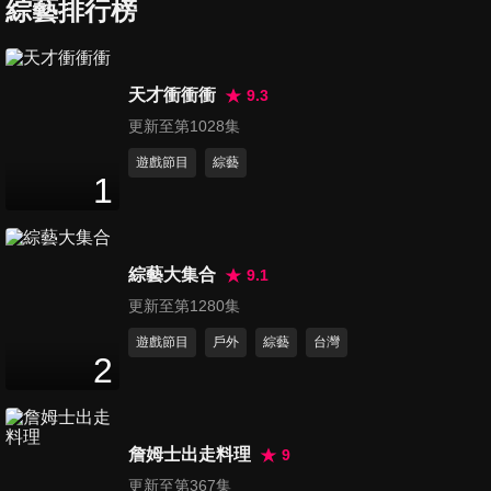
要防範
綜藝排行榜
47
分鐘
第490集 火龍果、菜豆 夏天開
天才衝衝衝
9.3
胃助消化的好食材
更新至第1028集
47
分鐘
遊戲節目
綜藝
1
第491集 預防經前症候群 生理
期不再有煩惱
47
分鐘
綜藝大集合
9.1
第492集 薏仁、香菇 預防心血
更新至第1280集
管疾病的好食材
遊戲節目
戶外
綜藝
台灣
47
分鐘
2
第493集 養成良好飲食習慣 別
讓胃病找上你
詹姆士出走料理
9
47
分鐘
更新至第367集