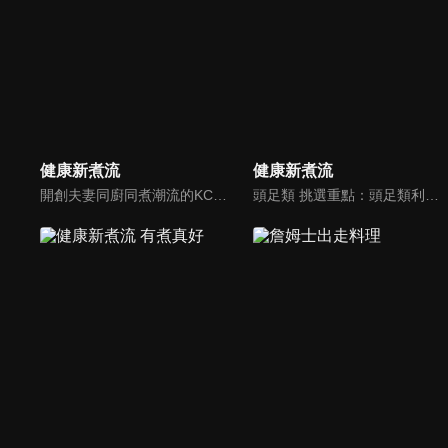
健康新煮流
健康新煮流
開創夫妻同廚同煮潮流的KC夫婦，繼《健康醫食代》後，走出攝影棚，帶大家全台走透透，發掘上帝賞賜的美味食材，內容融合新加坡南洋風和客家純樸味，加上台灣獨特的閩南風情，互相激盪交織出的火花，打造出獨一無二的美食節目。
頭足類 挑選重點：頭足類利用清洗時去除內臟可以降低膽固醇的攝取。挑選雙眼清澈明亮，眼球稍微凸出，肉質結實有彈性為佳。身體具透明感，觸腕或是吸盤一碰到活體就會吸附住便是新鮮的。