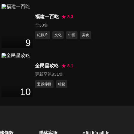
第503集 半夜老是睡不好 小心
福建一百吃
磨牙壞了你的健康
8.3
47
分鐘
全30集
紀錄片
文化
中國
美食
第504集 經常早晚酷酷嗽 當心
9
支氣管炎找上你
47
分鐘
全民星攻略
8.1
第505集 當令消暑好食材-木
更新至第931集
瓜、冬瓜
47
分鐘
遊戲節目
綜藝
10
第506集 腸道養好菌 讓你健康
人不老
47
分鐘
第507集 牙周病要當心 小心引
務條款
聯絡客服
ofiii lt’s all free