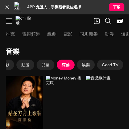
APP 免登入，手機觀看最佳選擇
下載
推薦
電視頻道
戲劇
電影
同步新番
動漫
短
音樂
電影
動漫
兒童
綜藝
娛樂
Good TV