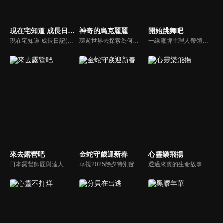
現在宅知道 成長日記(鳥屎DJ篇)
神奇的烏克麗麗
開始跳舞吧
現在宅知道 成長日記(鳥屎DJ篇)
環遊世界去探索為何這麼多來自不同國家、文化、年齡和音樂品味的人，都改用烏克麗麗來表達自己、與過去建立聯繫，以及彼此連結。
一線廠牌主理人帶領自己的少年團來到頂尖舞者嚮往的第七街區爭奪最終留名權；少年舞者們在召集人朱正廷和特別教練王晨藝、NAME帶領下，不斷通過齊舞和Battle的方式為自己的廠牌爭取徽章，熱血少年拼盡全力；究竟誰能登頂中國最強少年團戰隊？
來去露營吧
金蛇守歲迎新春
心靈樂飛揚
日本露營師匠與達人，帶著來自台灣的露營初心者-宇宙人小玉，到日本各地進行露營x音樂的冒險！在露營的過程中，職人與素人的碰撞會激起怎樣的化學反應？而最後這位露營初心者將挑戰SOLO CAMP的任務！最終有可能完成嗎？
華視2025除夕特別節目，由「綜藝大哥」胡瓜、「歌仔戲女王」陳亞蘭、「金鐘主持」許效舜、「秀場主持」澎恰恰以及樣樣都行的歐漢聲共同主持，除了重量級主持群，還有超級模仿秀、精彩小短劇、悅耳歌唱賽、動感舞力…。重金打造節目亮點，精彩可期。
透過來賓的生命故事與音樂表演，讓見證與音樂能有完美的搭配。節目內容常是一般人在生活中所遇見的難題，做為談話的主題，當然，每一位來賓都有他們自己不同的人生經驗，當他們在節目中侃侃而談時，讓我們看到上帝在每個人生命中做那奇妙的工作，對觀眾而言是另一種生命的鼓勵與學習。