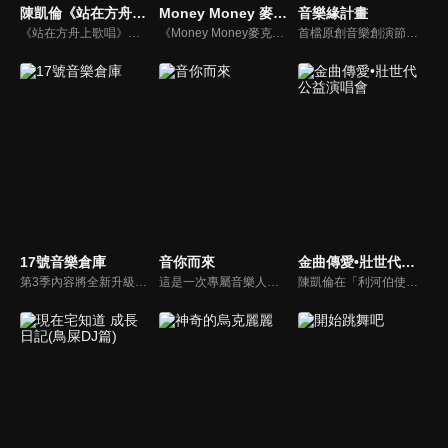
陳凱倫《站在方舟上歌唱》
Money Money 麥克瘋
音樂緣計畫
《站在方舟上歌唱》這不是一首憑空創作的流行歌曲，而是一段真實生命故事的延續。從童星、主持人、歌手，到走過家庭風暴、人生低谷，再到罹患扁桃腺癌後重生，陳凱倫用44年後重新走進錄音室的聲音，唱出一位生命重新被喚醒的人，內心最深的感謝與盼望。這首歌，也是他送給母親、家人、朋友、以及所有曾在人生風浪中努力活下去的人，最深的一份祝福。
《Money Money麥克瘋》節目強調不比音準、不比音色，也不比外型、外貌、氣質、長相等如何，只強調只要歌詞記得牢，就可以參加比賽。
首檔原創音樂創演節目，邀請了薛之謙、張靚穎、周深、單依純、黃子弘凡等歌手，同時更邀請小柯、方文山、黃國倫等樂壇前輩和眾多新生代原創音樂人加盟；由歌曲爭奪戰、首演舞臺兩大核心環節組成，用一場歌手與歌曲的奇遇，為他們提供一個自由共創的舞臺，打造華語樂壇新的高光時刻。
17號音樂倉庫
音你而來
金曲傳愛•壯世代公益演唱會
第3季內容將全新升級，新增實驗性舞台挑戰，倉庫主理人需走到戶外匿名演出，用歌聲吸引觀眾並接受打分，老朋友胡夏、白舉綱、希林娜依·高歡樂回歸，新夥伴鄧佳鑫驚喜加盟，四位倉庫主理人將結伴同行踏上全新的音樂之旅，共同探索那些藏在日常生活中的美好旋律！
這是一次專屬音樂人的集體團建。7位音樂人在不同城市通過同宿的方式開啟一段音樂社交治癒之旅，旅途中他們將兩兩搭檔完成6場雙人音樂路演，以路演之名彼此尋找自己最契合的音樂搭檔，為自己撒野、為友情吶喊、為感性唱歌。用年輕的敘事方式，講述音樂人們最真實的社交故事。
陳凱倫在「利河伯使徒中心」舉行的《金曲傳愛•壯世代公益演唱會》，是他重生後的首度音樂回饋社會的重要活動。這場演唱會對於觀眾來說，不僅是一場娛樂表演，更是一個充滿情感的回饋與關懷活動。陳凱倫將心中的感恩與對母親的思念化為音樂，用每一首歌傳遞愛與希望。