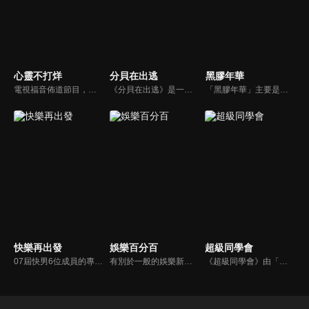
心靈不打烊
分貝在出逃
黑膠年華
電視福音佈道節目，由前主播何戎主持，有別於以往的節目風格，將繼續提供最具平安與感動的心靈音樂饗宴。
《分貝在出逃》是一檔新戶外音樂治癒綜藝，蘇醒、張遠等5位彼此相熟的嘉賓一起去戶外露營，在7天之內上演分貝出逃之旅，通過遊戲互動贏取「分貝值」來解鎖3場音樂會的舉辦權。節目集音樂元素、旅途元素和真人秀元素為一體，傳播音樂和友情的正能量。
「黑膠年華」主要是帶各位爺爺奶奶們重溫1930-1980年代的經典歌曲，內容同時具備歷史情懷、知識性和音樂性。 每次將介紹三首歌曲創作的時空背景、分享創作者的傳聞軼事，佐以台灣流行音樂的發展歷史，帶大家走入時光隧道，憶起一首首經典歌曲背後所傳達的故事。
快樂再出發
娛樂百分百
超級同學會
07屆快男6位成員的專屬團綜《快樂再出發》，來到浙江象山，他們參加的是廣大網友群策群力發起的「荒島求生」任務！「不含早」的酒店早晨，沒有錢包的6人旅程，雨天出行的會發生什麼故事？當行程資金已負，為了能繼續完成行程，6位哥哥們的又經歷了怎樣的劇組群演打工記？準備好了嗎？我們要出發嘍～
有別於一般的娛樂新聞播報，透過遊戲、粉絲互動認識大明星們的真性情，歌唱單元讓你享受歌手們天籟般的歌聲，各式專題報導是為最佳懶人包，掌握最新娛樂動態，求新求變的節目單元刺激你的感官、滿足你的視覺，帶給你滿滿的歡笑，洗去整日的疲憊！
《超級同學會》由「佼佼」黃子佼、「阿亮」卜學亮領軍，召開一場場充滿歡笑、淚水、驚喜的同學會，對演藝圈如數家珍的兩位大學長，將號召綜藝王國、戲劇界以及音樂圈的同學們，為您獻上經典男團女團、動人金曲、好久不見的大牌巨星，還有勢必將再造另一股風潮的經典遊戲 !