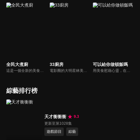
全民大煮廚
33廚房
可以給你做頓飯嗎
這是一個全新的美食節目，將為您煮出台灣的好滋味，豐富、美味的畫面，傳遞「煮廚」對料理的用心，獨特的介紹方式，要你吃得更有創意、吃得更有趣！現今飲食已趨健康走向為主，「全民大煮廚」要用「輕食輕煙」讓你吃出健康與活力，並帶觀眾們從食材開始，想成為達人級的吃貨，走～我們從「煮」開始！
電影圈的大明星林美秀首度跨足綜藝接主持棒，帶領駱進漢師傅以及黃景龍師傅大展廚藝與觀眾們一起美味上菜！
用美食慰藉心靈，在飯桌上這個中國人最傳統的聊天場域打開素人物件心門；潛移默化地引出社會熱點話題，打造一檔有趣、有用、有意義的人文類真人秀。
綜藝排行榜
天才衝衝衝
9.3
更新至第1028集
遊戲節目
綜藝