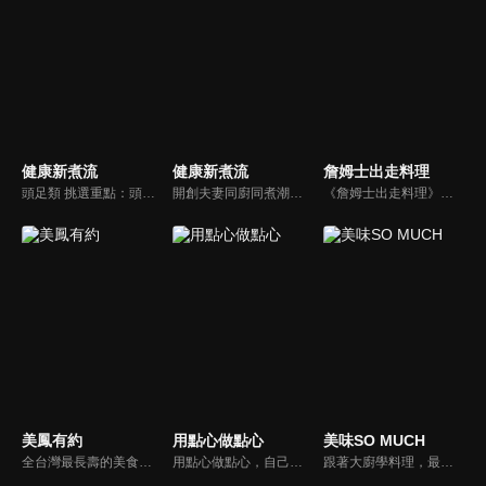
健康新煮流
健康新煮流
詹姆士出走料理
頭足類 挑選重點：頭足類利用清洗時去除內臟可以降低膽固醇的攝取。挑選雙眼清澈明亮，眼球稍微凸出，肉質結實有彈性為佳。身體具透明感，觸腕或是吸盤一碰到活體就會吸附住便是新鮮的。
開創夫妻同廚同煮潮流的KC夫婦，繼《健康醫食代》後，走出攝影棚，帶大家全台走透透，發掘上帝賞賜的美味食材，內容融合新加坡南洋風和客家純樸味，加上台灣獨特的閩南風情，互相激盪交織出的火花，打造出獨一無二的美食節目。
《詹姆士出走料理》以尋找詹姆士私廚菜單為節目主軸，為了尋找記憶中的美味料理，詹姆士將帶領大家探索市場，品嘗在地美味、尋訪料理達人，並在節目中展現特殊食材的處理方式、嘗試新的醬料或是新的料理作法，製作創意料理(料理教學)，最後在節目片尾時作出一道『詹姆士創意料理』。
美鳳有約
用點心做點心
美味SO MUCH
全台灣最長壽的美食節目《美鳯有約》魅力百分百！長達15年的播出時間，總是陪伴著許多婆婆媽媽們渡過一個輕鬆愉快的時光，精采內容您絕對不可錯過喔！
用點心做點心，自己動手最開心！全台唯一以點心烘焙為主題的電視節目，邀請熱愛烘焙料理的你/妳，一起加入我們DIY各式各樣的點心。
跟著大廚學料理，最強的料理小百科，美味SO MUCH！