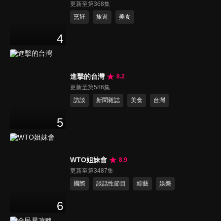
更新至第368集
烹飪
旅遊
美食
4
進擊的台灣
8.2
更新至第586集
訪談
新聞雜誌
美食
台灣
5
WTO姐妹會
8.9
更新至第3487集
國際
談話性節目
綜藝
娛樂
6