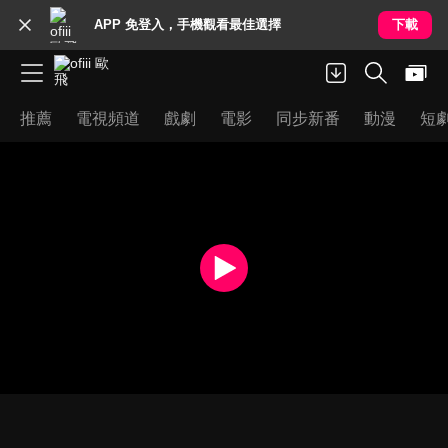
APP 免登入，手機觀看最佳選擇
下載
推薦
電視頻道
戲劇
電影
同步新番
動漫
短