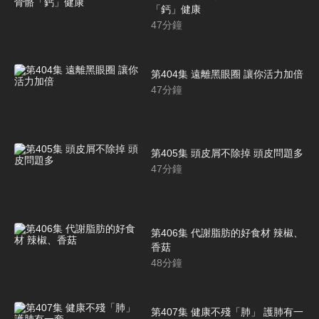
「鈣」健康
47
分鐘
第404集 遠離黑眼圈 讓你活力加倍
47
分鐘
第405集 頭皮屑不除掉 頭皮問題多
47
分鐘
第406集 代謝脂肪的好食材 辣椒、
香菇
48
分鐘
第407集 健康不殘「肺」 護肺有一