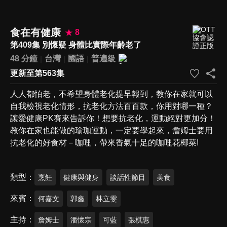
食在有健康
8
第409集 別懷疑 身體比實際年齡老了
48 分鐘
台灣
國語
普遍級
更新至第563集
人人都怕老，不希望身體老化提早報到，教你在家就可以
自我檢視老化情形，抗老化方法百百款，你用對哪一種？
讓愛健康PK賽來告訴你！想要抗老化，運動絕對更加分！
教你在家也能做的瑜珈運動，一定要學起來，詹姆士要用
抗老化的好食材－咖哩，帶來香氣十足的咖哩花椰菜!
類型
烹飪
健康與健身
談話性節目
美食
來賓
何嘉文
郭鑫
林立雯
主持
詹姆士
潘懷宗
可藍
張棋惠