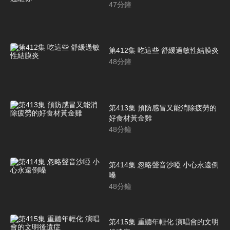
47
分鐘
第412集 吃這些 舒緩過敏性結膜炎
48
分鐘
第413集 預防感冒又能消除疲勞的
好食材黃金雞
48
分鐘
第414集 忽略聲音沙啞 小心永遠倒
嗓
48
分鐘
第415集 重聽年輕化 演唱會的文明