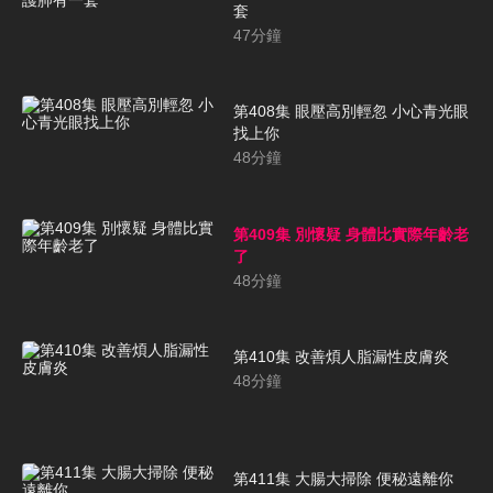
套
47
分鐘
第408集 眼壓高別輕忽 小心青光眼
找上你
48
分鐘
第409集 別懷疑 身體比實際年齡老
了
48
分鐘
第410集 改善煩人脂漏性皮膚炎
48
分鐘
第411集 大腸大掃除 便秘遠離你