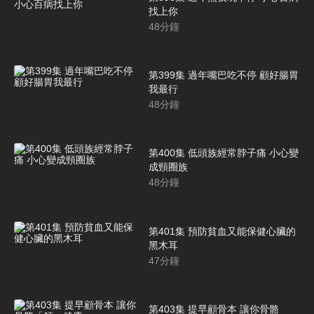
找上你
48
分鐘
第399集 過年嘴巴吃不停 顧好腸胃
我最行
48
分鐘
第400集 低頭族經常脖子痛 小心變
成頸圈族
48
分鐘
第401集 預防貧血又能保健心臟的
黑木耳
47
分鐘
第403集 提早顧骨本 讓你骨骼