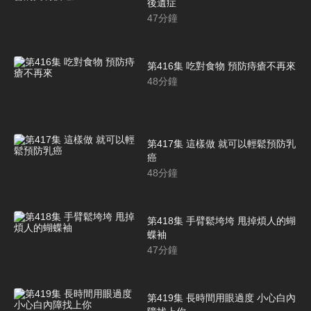
後遺症
47
分鐘
第416集 吃對食物 預防痔瘡不再來
48
分鐘
第417集 這樣做 就可以輕鬆預防乳
癌
48
分鐘
第418集 手臂鬆垮垮 甩掉煩人的蝴
蝶袖
47
分鐘
第419集 長時間用眼過度 小心白內