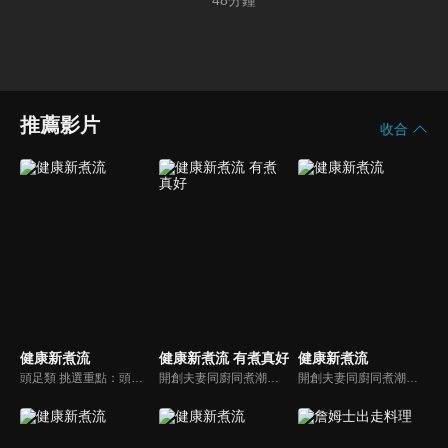
48
分鐘
推薦影片
收合
健康新煮流
健康新煮流 有煮真好
健康新煮流
頭足類 挑選重點：頭足類利用清洗時去除內臟可以降低膽固醇的攝取。挑選雙眼清澈明亮，眼球稍微凸出，肉質結實有彈性為佳。身體具透明感，觸腕或是吸盤一碰到活體就會吸附住便是新鮮的。
開創夫妻同廚同煮潮流的KC夫婦，繼《健康醫食代》後，走出攝影棚，帶大家全台走透透，發掘上帝賞賜的美味食材，內容融合新加坡南洋風和客家純樸味，加上台灣獨特的閩南風情，互相激盪交織出的火花，打造出獨一無二的美食節目。
開創夫妻同廚同煮潮流的KC夫婦，繼《健康醫食代》後，走出攝影棚，帶大家全台走透透，發掘上帝賞賜的美味食材，內容融合新加坡南洋風和客家純樸味，加上台灣獨特的閩南風情，互相激盪交織出的火花，打造出獨一無二的美食節目。