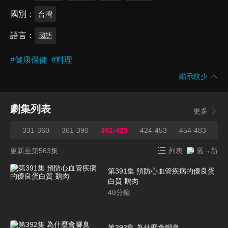
國別
台灣
語言
國語
#
健康保健
#
料理
顯示較少
劇集列表
更多
330
331-360
361-390
391-423
424-453
454-483
48
更新至第563集
列表
舊→新
第391集 預防心血管疾病的優良蛋
白質 鵝肉
48
分鐘
第392集 為什麼會腳臭