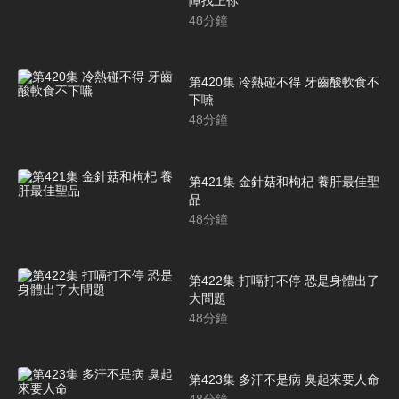
障找上你
48
分鐘
第420集 冷熱碰不得 牙齒酸軟食不
下嚥
48
分鐘
第421集 金針菇和枸杞 養肝最佳聖
品
48
分鐘
第422集 打嗝打不停 恐是身體出了
大問題
48
分鐘
第423集 多汗不是病 臭起來要人命