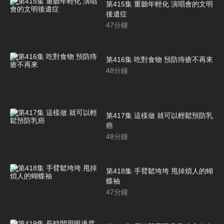
第415集 重聽年輕化 演唱會的文明
後遺症
47
分鐘
第416集 吃對食物 預防痔瘡不再來
48
分鐘
第417集 這樣做 就可以輕鬆預防乳
癌
48
分鐘
第418集 手臂鬆垮垮 甩掉煩人的蝴
蝶袖
47
分鐘