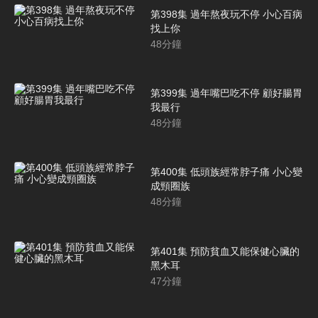
第398集 過年熬夜玩不停 小心百病
找上你
48
分鐘
第399集 過年嘴巴吃不停 顧好腸胃
我最行
48
分鐘
第400集 低頭族經常脖子痛 小心變
成頸圈族
48
分鐘
第401集 預防貧血又能保健心臟的
黑木耳
47
分鐘