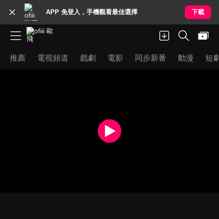
APP 免登入，手機觀看最佳選擇
下載
推薦
電視頻道
戲劇
電影
同步新番
動漫
短