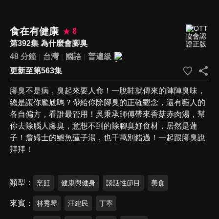
食在有健康
8
第392集 為什麼會腳臭
48 分鐘
台灣
國語
普遍級
更新至第563集
腳臭不是病，臭起來要人命！一脫鞋就傳來的陣陣臭味，
總是讓你尷尬嗎？帶給你除腳臭的正確觀念，還有藝人的
各自偏方，看誰最管用！吳秉承師傅帶來香菇赤肉湯，幫
你去除腦人腳臭，意想不到的除腳臭好食材，居然是蓮
子！詹姆士的鱸魚蓮子湯，也千萬別錯過！一起跟腳臭說
拜拜！
類型
烹飪
健康與健身
談話性節目
美食
來賓
林秀琴
汪建民
丁寧