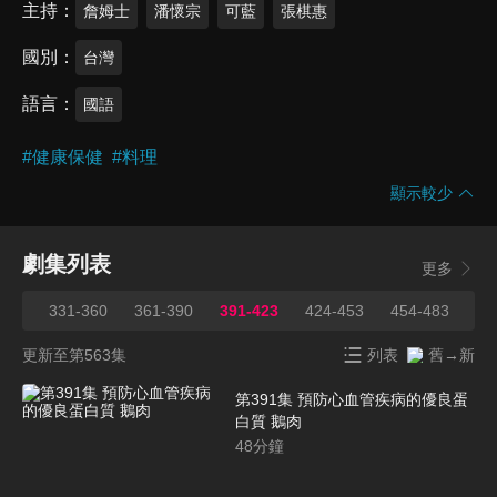
主持
詹姆士
潘懷宗
可藍
張棋惠
國別
台灣
語言
國語
#
健康保健
#
料理
顯示較少
劇集列表
更多
330
331-360
361-390
391-423
424-453
454-483
48
更新至第563集
列表
舊→新
第391集 預防心血管疾病的優良蛋
白質 鵝肉
48
分鐘