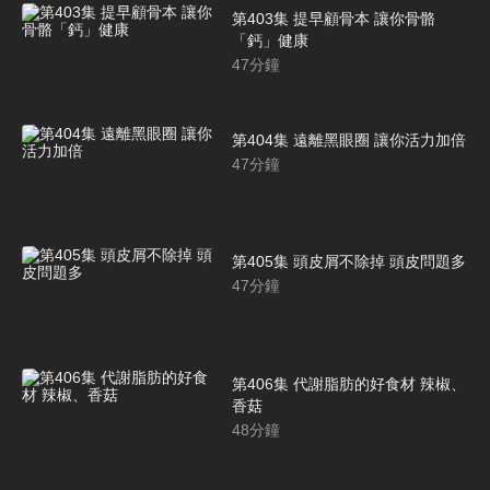
第403集 提早顧骨本 讓你骨骼
「鈣」健康
47
分鐘
第404集 遠離黑眼圈 讓你活力加倍
47
分鐘
第405集 頭皮屑不除掉 頭皮問題多
47
分鐘
第406集 代謝脂肪的好食材 辣椒、
香菇
48
分鐘