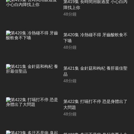
第419集 長時間用眼過度 小心白內
障找上你
48
分鐘
第420集 冷熱碰不得 牙齒酸軟食不
下嚥
48
分鐘
第421集 金針菇和枸杞 養肝最佳聖
品
48
分鐘
第422集 打嗝打不停 恐是身體出了
大問題
48
分鐘