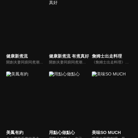
健康新煮流
健康新煮流 有煮真好
詹姆士出走料理
開創夫妻同廚同煮潮流的KC夫婦，繼《健康醫食代》後，走出攝影棚，帶大家全台走透透，發掘上帝賞賜的美味食材，內容融合新加坡南洋風和客家純樸味，加上台灣獨特的閩南風情，互相激盪交織出的火花，打造出獨一無二的美食節目。
開創夫妻同廚同煮潮流的KC夫婦，繼《健康醫食代》後，走出攝影棚，帶大家全台走透透，發掘上帝賞賜的美味食材，內容融合新加坡南洋風和客家純樸味，加上台灣獨特的閩南風情，互相激盪交織出的火花，打造出獨一無二的美食節目。
《詹姆士出走料理》以尋找詹姆士私廚菜單為節目主軸，為了尋找記憶中的美味料理，詹姆士將帶領大家探索市場，品嘗在地美味、尋訪料理達人，並在節目中展現特殊食材的處理方式、嘗試新的醬料或是新的料理作法，製作創意料理(料理教學)，最後在節目片尾時作出一道『詹姆士創意料理』。
美鳳有約
用點心做點心
美味SO MUCH