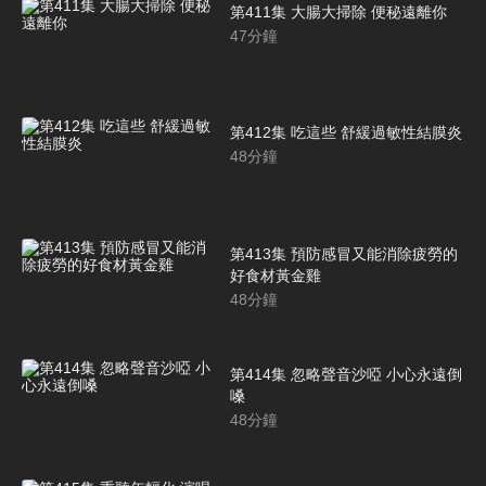
第411集 大腸大掃除 便秘遠離你
47
分鐘
第412集 吃這些 舒緩過敏性結膜炎
48
分鐘
第413集 預防感冒又能消除疲勞的
好食材黃金雞
48
分鐘
第414集 忽略聲音沙啞 小心永遠倒
嗓
48
分鐘