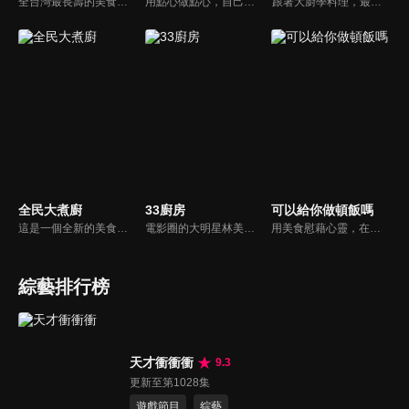
全台灣最長壽的美食節目《美鳯有約》魅力百分百！長達15年的播出時間，總是陪伴著許多婆婆媽媽們渡過一個輕鬆愉快的時光，精采內容您絕對不可錯過喔！
用點心做點心，自己動手最開心！全台唯一以點心烘焙為主題的電視節目，邀請熱愛烘焙料理的你/妳，一起加入我們DIY各式各樣的點心。
跟著大廚學料理，最強的料理小百科，美味SO MUCH！
全民大煮廚
33廚房
可以給你做頓飯嗎
這是一個全新的美食節目，將為您煮出台灣的好滋味，豐富、美味的畫面，傳遞「煮廚」對料理的用心，獨特的介紹方式，要你吃得更有創意、吃得更有趣！現今飲食已趨健康走向為主，「全民大煮廚」要用「輕食輕煙」讓你吃出健康與活力，並帶觀眾們從食材開始，想成為達人級的吃貨，走～我們從「煮」開始！
電影圈的大明星林美秀首度跨足綜藝接主持棒，帶領駱進漢師傅以及黃景龍師傅大展廚藝與觀眾們一起美味上菜！
用美食慰藉心靈，在飯桌上這個中國人最傳統的聊天場域打開素人物件心門；潛移默化地引出社會熱點話題，打造一檔有趣、有用、有意義的人文類真人秀。
綜藝排行榜
天才衝衝衝
9.3
更新至第1028集
遊戲節目
綜藝