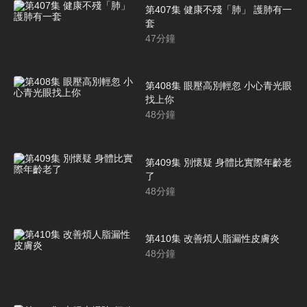
第407集 健康不殘「肺」 護肺有一
套
47
分鐘
第408集 眼壓高別輕忽 小心青光眼
找上你
48
分鐘
第409集 別懷疑 身體比實際年齡老
了
48
分鐘
第410集 改善煩人脂漏性皮膚炎
48
分鐘