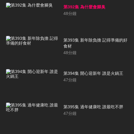
第392集 為什麼會腳臭
48
分鐘
第393集 新年除負擔 記得準備的好
食材
48
分鐘
第394集 開心迎新年 誰是火鍋王
47
分鐘
第395集 過年健康吃 誰最吃不胖
47
分鐘