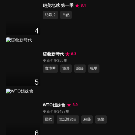
絕美地球 第一季
8.4
紀錄片
自然
4
綜藝新時代
8.3
更新至第355集
實境秀
旅遊
綜藝
職場
5
WTO姐妹會
8.9
更新至第3487集
國際
談話性節目
綜藝
娛樂
6