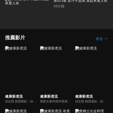
第423集 多汗不是病 臭起來要人命
48
分鐘
推薦影片
收合
健康新煮流
健康新煮流
健康新煮流
頭足類 挑選重點：頭足類利用清洗時去除內臟可以降低膽固醇的攝取。挑選雙眼清澈明亮，眼球稍微凸出，肉質結實有彈性為佳。身體具透明感，觸腕或是吸盤一碰到活體就會吸附住便是新鮮的。
開創夫妻同廚同煮潮流的KC夫婦，繼《健康醫食代》後，走出攝影棚，帶大家全台走透透，發掘上帝賞賜的美味食材，內容融合新加坡南洋風和客家純樸味，加上台灣獨特的閩南風情，互相激盪交織出的火花，打造出獨一無二的美食節目。
頭足類 挑選重點：頭足類利用清洗時去除內臟可以降低膽固醇的攝取。挑選雙眼清澈明亮，眼球稍微凸出，肉質結實有彈性為佳。身體具透明感，觸腕或是吸盤一碰到活體就會吸附住便是新鮮的。