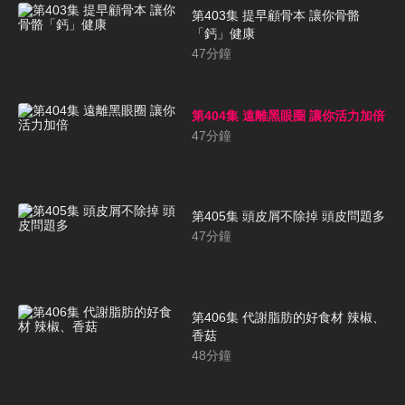
第403集 提早顧骨本 讓你骨骼
「鈣」健康
47
分鐘
第404集 遠離黑眼圈 讓你活力加倍
47
分鐘
第405集 頭皮屑不除掉 頭皮問題多
47
分鐘
第406集 代謝脂肪的好食材 辣椒、
香菇
48
分鐘