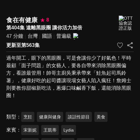
食在有健康
8
第404集 遠離黑眼圈 讓你活力加倍
47 分鐘
台灣
國語
普遍級
更新至第563集
過年開工，眼下的黑眼圈，可是會讓你少了好氣色！平時
最顧「面子問題」的女藝人，要各自帶來消除黑眼圈偏
方，看誰最管用！帥哥主廚吳秉承帶來「鮭魚起司馬鈴
薯」，健康好吃的起司醬讓現場女藝人陷入瘋狂！詹姆士
則要教你甜椒新吃法，蔥爆口味鹹香下飯，還能消除黑眼
圈！
類型
烹飪
健康與健身
談話性節目
美食
來賓
宋新妮
王凱蒂
Lydia