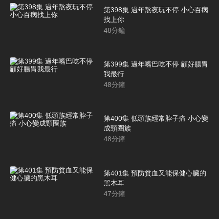
第398集 過年熬夜玩不停 小心百病
找上你
48
分鐘
第399集 過年嘴巴吃不停 顧好腸胃
我最行
48
分鐘
第400集 低頭族經常脖子痛 小心變
成頸圈族
48
分鐘
第401集 預防貧血又能保健心臟的
黑木耳
47
分鐘