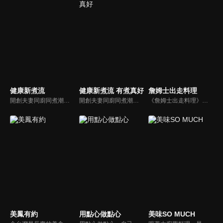
健康新煮流
健康新煮流 有煮真好
詹姆士出走料理
開創夫妻同廚同煮潮流的KC夫婦，繼《健康醫食代》後，走出攝影棚，帶大家全台走透透，發掘上帝賞賜的美味食材，內容融合新加坡南洋風和客家純樸味，加上台灣獨特的閩南風情，互相激盪交織出的火花，打造出獨一無二的美食節目。
開創夫妻同廚同煮潮流的KC夫婦，繼《健康醫食代》後，走出攝影棚，帶大家全台走透透，發掘上帝賞賜的美味食材，內容融合新加坡南洋風和客家純樸味，加上台灣獨特的閩南風情，互相激盪交織出的火花，打造出獨一無二的美食節目。
《詹姆士出走料理》以尋找詹姆士私廚菜單為節目主軸，為了尋找記憶中的美味料理，詹姆士將帶領大家探索市場，品嘗在地美味、尋訪料理達人，並在節目中展現特殊食材的處理方式、嘗試新的醬料或是新的料理作法，製作創意料理(料理教學)，最後在節目片尾時作出一道『詹姆士創意料理』。
美鳳有約
用點心做點心
美味SO MUCH