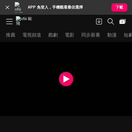
APP 免登入，手機觀看最佳選擇
下載
推薦
電視頻道
戲劇
電影
同步新番
動漫
短