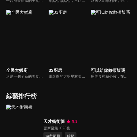
全台灣最長壽的美食節目《美鳯有約》魅力百分百！長達15年的播出時間，總是陪伴著許多婆婆媽媽們渡過一個輕鬆愉快的時光，精采內容您絕對不可錯過喔！
用點心做點心，自己動手最開心！全台唯一以點心烘焙為主題的電視節目，邀請熱愛烘焙料理的你/妳，一起加入我們DIY各式各樣的點心。
跟著大廚學料理，最強的料理小百科，美味SO MUCH！
全民大煮廚
33廚房
可以給你做頓飯嗎
這是一個全新的美食節目，將為您煮出台灣的好滋味，豐富、美味的畫面，傳遞「煮廚」對料理的用心，獨特的介紹方式，要你吃得更有創意、吃得更有趣！現今飲食已趨健康走向為主，「全民大煮廚」要用「輕食輕煙」讓你吃出健康與活力，並帶觀眾們從食材開始，想成為達人級的吃貨，走～我們從「煮」開始！
電影圈的大明星林美秀首度跨足綜藝接主持棒，帶領駱進漢師傅以及黃景龍師傅大展廚藝與觀眾們一起美味上菜！
用美食慰藉心靈，在飯桌上這個中國人最傳統的聊天場域打開素人物件心門；潛移默化地引出社會熱點話題，打造一檔有趣、有用、有意義的人文類真人秀。
綜藝排行榜
天才衝衝衝
9.3
更新至第1028集
遊戲節目
綜藝