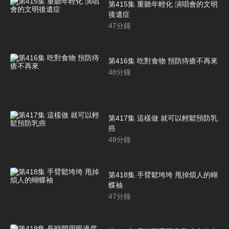
第415集 重聽年輕化 演唱會的文明
後遺症
47
分鐘
第416集 吃對食物 預防痔瘡不再來
48
分鐘
第417集 這樣做 就可以輕鬆預防乳
癌
48
分鐘
第418集 手臂鬆垮垮 甩掉煩人的蝴
蝶袖
47
分鐘