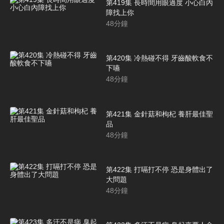
第419集 長時間用眼過度 小心白內
障找上你
48
分鐘
第420集 冷熱碰不得 牙齒酸軟食不
下嚥
48
分鐘
第421集 金針菇和枸杞 養肝最佳聖
品
48
分鐘
第422集 打嗝打不停 恐是身體出了
大問題
48
分鐘