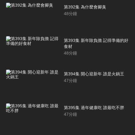
第392集 為什麼會腳臭
48
分鐘
第393集 新年除負擔 記得準備的好
食材
48
分鐘
第394集 開心迎新年 誰是火鍋王
47
分鐘
第395集 過年健康吃 誰最吃不胖
47
分鐘