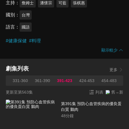
主持
詹姆士
潘懷宗
可藍
張棋惠
國別
台灣
語言
國語
#
健康保健
#
料理
顯示較少
劇集列表
更多
330
331-360
361-390
391-423
424-453
454-483
48
更新至第563集
列表
舊→新
第391集 預防心血管疾病的優良蛋
白質 鵝肉
48
分鐘