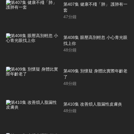
第407集 健康不殘「肺」 護肺有一
套
47
分鐘
第408集 眼壓高別輕忽 小心青光眼
找上你
48
分鐘
第409集 別懷疑 身體比實際年齡老
了
48
分鐘
第410集 改善煩人脂漏性皮膚炎
48
分鐘