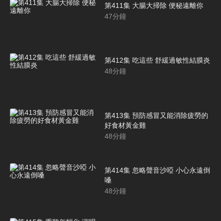
第411集 大腸大掃除 便秘遠離你
47
分鐘
第412集 吃這些 舒緩過敏性結膜炎
48
分鐘
第413集 預防感冒又能消除疲勞的
好食材黃金雞
48
分鐘
第414集 忽略聲音沙啞 小心永遠倒
嗓
48
分鐘