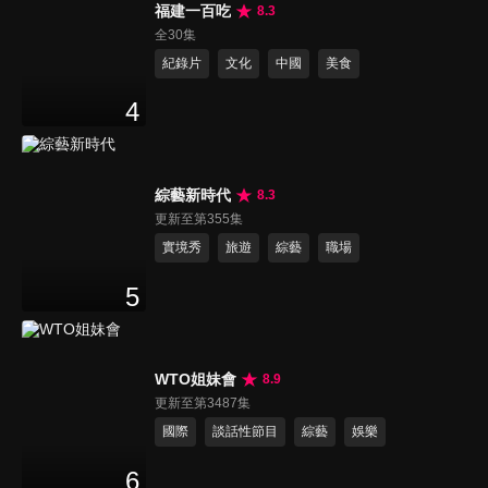
福建一百吃
8.3
全30集
紀錄片
文化
中國
美食
4
綜藝新時代
8.3
更新至第355集
實境秀
旅遊
綜藝
職場
5
WTO姐妹會
8.9
更新至第3487集
國際
談話性節目
綜藝
娛樂
6