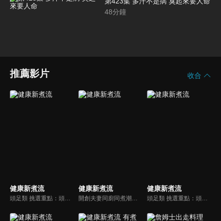
第423集 多汗不是病 臭起來要人命
48
分鐘
推薦影片
收合
健康新煮流
健康新煮流
健康新煮流
頭足類 挑選重點：頭足類利用清洗時去除內臟可以降低膽固醇的攝取。挑選雙眼清澈明亮，眼球稍微凸出，肉質結實有彈性為佳。身體具透明感，觸腕或是吸盤一碰到活體就會吸附住便是新鮮的。
開創夫妻同廚同煮潮流的KC夫婦，繼《健康醫食代》後，走出攝影棚，帶大家全台走透透，發掘上帝賞賜的美味食材，內容融合新加坡南洋風和客家純樸味，加上台灣獨特的閩南風情，互相激盪交織出的火花，打造出獨一無二的美食節目。
頭足類 挑選重點：頭足類利用清洗時去除內臟可以降低膽固醇的攝取。挑選雙眼清澈明亮，眼球稍微凸出，肉質結實有彈性為佳。身體具透明感，觸腕或是吸盤一碰到活體就會吸附住便是新鮮的。