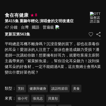
食在有健康
8
第415集 重聽年輕化 演唱會的文明後遺症
47 分鐘
台灣
國語
普遍級
更新至第563集
平時總是耳機不離身嗎？沉浸音樂的當下，卻也在荼毒你
的耳朵！愛游泳的人注意了，游泳也會造成聽力受損？潘
老師一次講給你聽！想要擁有好耳力，就要吃客座主廚郭
主義帶來的「紫菜鮮魚湯」，幫你活化耳朵聽力！說到保
健耳朵的好食材，一定不能錯過A菜，這次詹姆士會用A菜
變出什麼好菜色呢？
類型
烹飪
健康與健身
談話性節目
美食
來賓
徐小可
張兆志
貝童彤