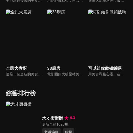
全台灣最長壽的美食節目《美鳯有約》魅力百分百！長達15年的播出時間，總是陪伴著許多婆婆媽媽們渡過一個輕鬆愉快的時光，精采內容您絕對不可錯過喔！
用點心做點心，自己動手最開心！全台唯一以點心烘焙為主題的電視節目，邀請熱愛烘焙料理的你/妳，一起加入我們DIY各式各樣的點心。
跟著大廚學料理，最強的料理小百科，美味SO MUCH！
全民大煮廚
33廚房
可以給你做頓飯嗎
這是一個全新的美食節目，將為您煮出台灣的好滋味，豐富、美味的畫面，傳遞「煮廚」對料理的用心，獨特的介紹方式，要你吃得更有創意、吃得更有趣！現今飲食已趨健康走向為主，「全民大煮廚」要用「輕食輕煙」讓你吃出健康與活力，並帶觀眾們從食材開始，想成為達人級的吃貨，走～我們從「煮」開始！
電影圈的大明星林美秀首度跨足綜藝接主持棒，帶領駱進漢師傅以及黃景龍師傅大展廚藝與觀眾們一起美味上菜！
用美食慰藉心靈，在飯桌上這個中國人最傳統的聊天場域打開素人物件心門；潛移默化地引出社會熱點話題，打造一檔有趣、有用、有意義的人文類真人秀。
綜藝排行榜
天才衝衝衝
9.3
更新至第1028集
遊戲節目
綜藝