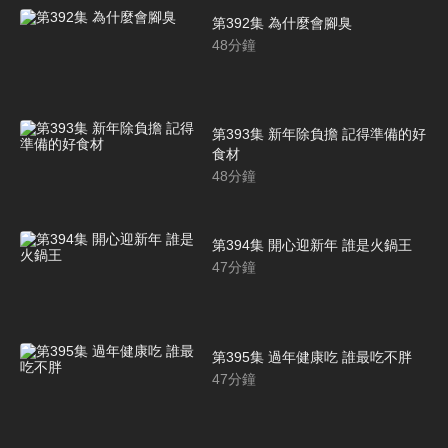
第392集 為什麼會腳臭
48
分鐘
第393集 新年除負擔 記得準備的好
食材
48
分鐘
第394集 開心迎新年 誰是火鍋王
47
分鐘
第395集 過年健康吃 誰最吃不胖
47
分鐘