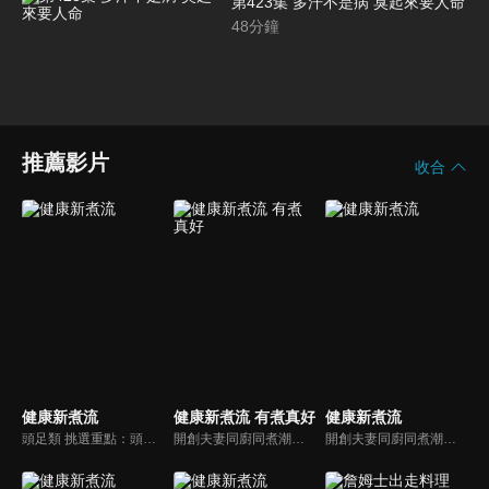
第423集 多汗不是病 臭起來要人命
48
分鐘
推薦影片
收合
健康新煮流
健康新煮流 有煮真好
健康新煮流
頭足類 挑選重點：頭足類利用清洗時去除內臟可以降低膽固醇的攝取。挑選雙眼清澈明亮，眼球稍微凸出，肉質結實有彈性為佳。身體具透明感，觸腕或是吸盤一碰到活體就會吸附住便是新鮮的。
開創夫妻同廚同煮潮流的KC夫婦，繼《健康醫食代》後，走出攝影棚，帶大家全台走透透，發掘上帝賞賜的美味食材，內容融合新加坡南洋風和客家純樸味，加上台灣獨特的閩南風情，互相激盪交織出的火花，打造出獨一無二的美食節目。
開創夫妻同廚同煮潮流的KC夫婦，繼《健康醫食代》後，走出攝影棚，帶大家全台走透透，發掘上帝賞賜的美味食材，內容融合新加坡南洋風和客家純樸味，加上台灣獨特的閩南風情，互相激盪交織出的火花，打造出獨一無二的美食節目。