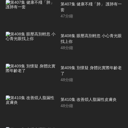
第407集 健康不殘「肺」 護肺有一
套
47
分鐘
第408集 眼壓高別輕忽 小心青光眼
找上你
48
分鐘
第409集 別懷疑 身體比實際年齡老
了
48
分鐘
第410集 改善煩人脂漏性皮膚炎
48
分鐘