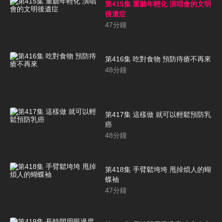
第415集 重聽年輕化 演唱會的文明
後遺症
47
分鐘
第416集 吃對食物 預防痔瘡不再來
48
分鐘
第417集 這樣做 就可以輕鬆預防乳
癌
48
分鐘
第418集 手臂鬆垮垮 甩掉煩人的蝴
蝶袖
47
分鐘