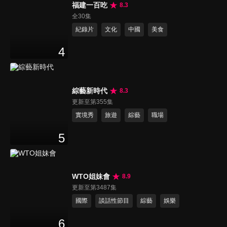
福建一百吃
8.3
全30集
紀錄片
文化
中國
美食
4
綜藝新時代
8.3
更新至第355集
實境秀
旅遊
綜藝
職場
5
WTO姐妹會
8.9
更新至第3487集
國際
談話性節目
綜藝
娛樂
6