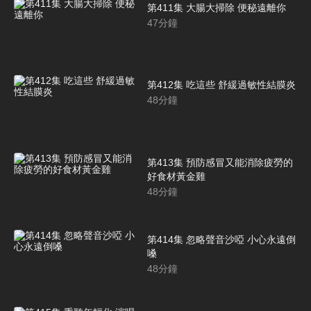
第411集 大腸大掃除 便秘遠離你
47
分鐘
第412集 吃這些 舒緩過敏性結膜炎
48
分鐘
第413集 預防感冒又能消除疲勞的
好食材黃金雞
48
分鐘
第414集 忽略聲音沙啞 小心永遠倒
嗓
48
分鐘