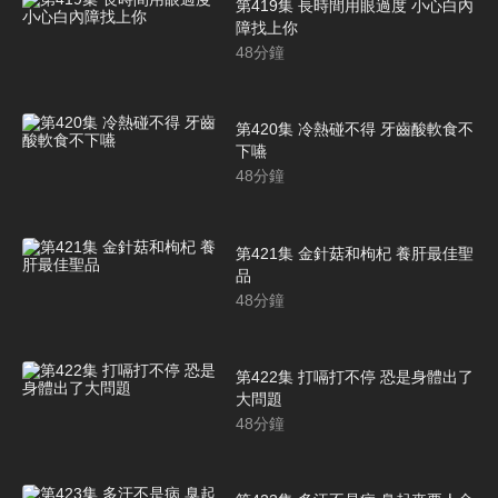
第419集 長時間用眼過度 小心白內
障找上你
48
分鐘
第420集 冷熱碰不得 牙齒酸軟食不
下嚥
48
分鐘
第421集 金針菇和枸杞 養肝最佳聖
品
48
分鐘
第422集 打嗝打不停 恐是身體出了
大問題
48
分鐘