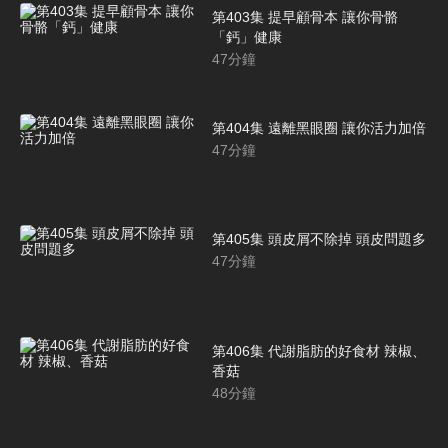
第403集 提早顧骨本 讓你骨骼
「鈣」健康
47
分鐘
第404集 遠離黑眼圈 讓你活力加倍
47
分鐘
第405集 頭皮屑不除掉 頭皮問題多
47
分鐘
第406集 代謝脂肪的好食材 辣椒、
香菇
48
分鐘