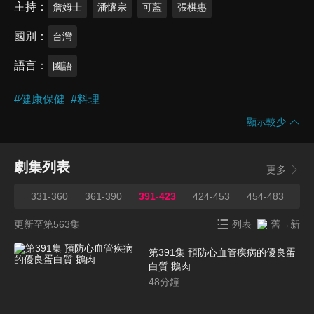
主持
詹姆士
潘懷宗
可藍
張棋惠
國別
台灣
語言
國語
#
健康保健
#
料理
顯示較少
劇集列表
更多
330
331-360
361-390
391-423
424-453
454-483
48
更新至第563集
列表
舊→新
第391集 預防心血管疾病的優良蛋
白質 鵝肉
48
分鐘