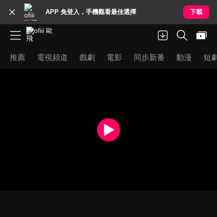
APP 免登入，手機觀看最佳選擇
下載
推薦
電視頻道
戲劇
電影
同步新番
動漫
短