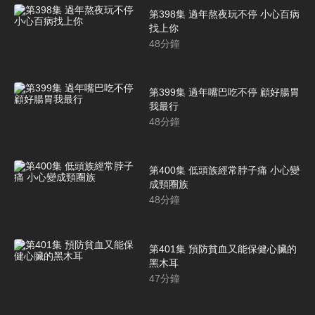
第398集 過年熬夜玩不停 小心百病
找上你
48
分鐘
第399集 過年嘴巴吃不停 顧好腸胃
我最行
48
分鐘
第400集 低頭族經常脖子痛 小心變
成頸圈族
48
分鐘
第401集 預防貧血又能保健心臟的
黑木耳
47
分鐘