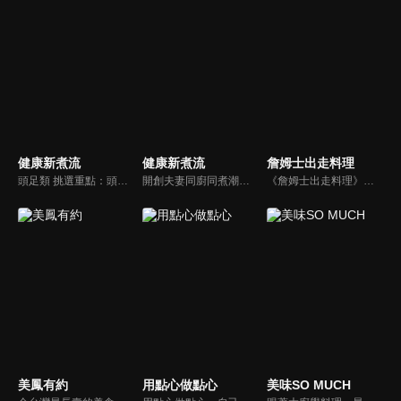
健康新煮流
健康新煮流
詹姆士出走料理
頭足類 挑選重點：頭足類利用清洗時去除內臟可以降低膽固醇的攝取。挑選雙眼清澈明亮，眼球稍微凸出，肉質結實有彈性為佳。身體具透明感，觸腕或是吸盤一碰到活體就會吸附住便是新鮮的。
開創夫妻同廚同煮潮流的KC夫婦，繼《健康醫食代》後，走出攝影棚，帶大家全台走透透，發掘上帝賞賜的美味食材，內容融合新加坡南洋風和客家純樸味，加上台灣獨特的閩南風情，互相激盪交織出的火花，打造出獨一無二的美食節目。
《詹姆士出走料理》以尋找詹姆士私廚菜單為節目主軸，為了尋找記憶中的美味料理，詹姆士將帶領大家探索市場，品嘗在地美味、尋訪料理達人，並在節目中展現特殊食材的處理方式、嘗試新的醬料或是新的料理作法，製作創意料理(料理教學)，最後在節目片尾時作出一道『詹姆士創意料理』。
美鳳有約
用點心做點心
美味SO MUCH