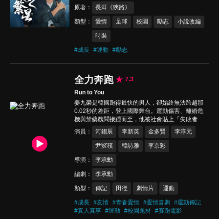
原著
長洱《狹路》
類型
愛情
足球
校園
勵志
小說改編
時裝
#
成長
#
運動
#
勵志
全力奔跑
7.3
Run to You
姜九榮是韓國跑得最快的男人，卻始終無法跨越那
0.02秒的差距，登上國際舞台。運動傷害、離婚危
機與禁藥醜聞接踵而至，他被社會貼上「失敗者」
的標籤。另一方面，高中學生姜勝烈追逐著田徑跑
演員
河錫辰
李新英
金多賢
李淳元
道上的女孩身影，就此展開一場怦然心動的青春旅
程。在人生的跑道上，九榮與勝烈能否並肩迎向終
尹㷂穦
韓詩雅
李京彩
點？
導演
李承勳
編劇
李承勳
類型
傳記
田徑
劇情片
運動
#
成長
#
友情
#
青春愛情
#
愛情喜劇
#
運動傳記
#
真人真事
#
運動
#
校園題材
#
賽跑電影