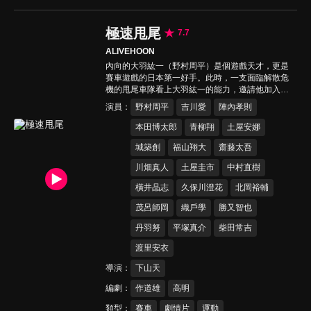
極速甩尾
7.7
ALIVEHOON
內向的大羽紘一（野村周平）是個遊戲天才，更是
賽車遊戲的日本第一好手。此時，一支面臨解散危
機的甩尾車隊看上大羽紘一的能力，邀請他加入車
隊。然而，從虛擬轉移到真實的他，要面對的是失
演員
野村周平
吉川愛
陣內孝則
敗就會喪命無法重來的後果，以及為此賭上性命的
其他車手。憑著熱情與勇氣，大羽紘一能否跨越一
本田博太郎
青柳翔
土屋安娜
道又一道的難關？
城築創
福山翔大
齋藤太吾
川畑真人
土屋圭市
中村直樹
橫井晶志
久保川澄花
北岡裕輔
茂呂師岡
織戶學
勝又智也
丹羽努
平塚真介
柴田常吉
渡里安衣
導演
下山天
編劇
作道雄
高明
類型
賽車
劇情片
運動