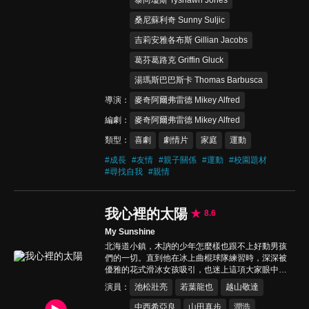
泰尚瓊斯 Tyshawn Jones
桑尼蘇利奇 Sunny Suljic
吉莉安雅各布斯 Gillian Jacobs
葛芬葛路克 Griffin Gluck
湯瑪斯巴巴斯卡 Thomas Barbusca
導演
麥奇阿爾弗雷德 Mikey Alfred
編劇
麥奇阿爾弗雷德 Mikey Alfred
類型
喜劇
劇情片
家庭
運動
#
成長
#
友情
#
親子關係
#
運動
#
校園題材
#
尋找自我
#
親情
我心裡的太陽
8.6
My Sunshine
北海道小鎮，木訥的少年怎麼樣也跟不上好動男孩
們的一切。直到他在冰上曲棍球隊練習時，深深被
優雅的花式滑冰女孩吸引，也迷上這項大家眼中陰
柔的運動。場外，擔任教練的退役名將見狀後，不
演員
池松壯亮
若葉龍也
越山敬達
但從頭教導男孩，還安排女孩和少年搭檔，準備參
加雙人滑冰舞蹈比賽。沒想到一次偶然，讓教練的
中西希亞良
山田真步
潤浩