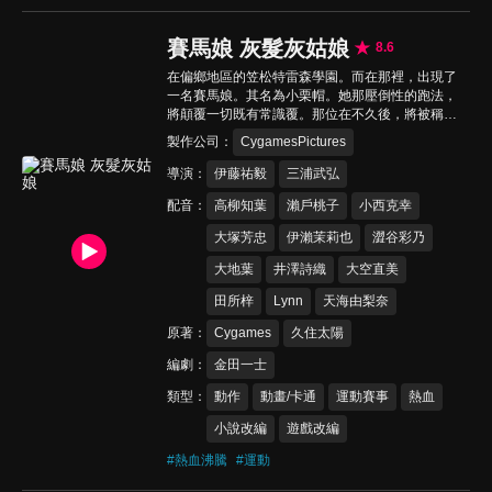
賽馬娘 灰髮灰姑娘
8.6
在偏鄉地區的笠松特雷森學園。而在那裡，出現了
一名賽馬娘。其名為小栗帽。她那壓倒性的跑法，
將顛覆一切既有常識覆。那位在不久後，將被稱為
「怪物」的灰姑娘少女，此刻，正在刻下新的傳說
製作公司
CygamesPictures
—。青春「奔馳」的灰姑娘故事，終於開跑！！
導演
伊藤祐毅
三浦武弘
配音
高柳知葉
瀨戶桃子
小西克幸
大塚芳忠
伊瀨茉莉也
澀谷彩乃
大地葉
井澤詩織
大空直美
田所梓
Lynn
天海由梨奈
原著
Cygames
久住太陽
編劇
金田一士
類型
動作
動畫/卡通
運動賽事
熱血
小說改編
遊戲改編
#
熱血沸騰
#
運動