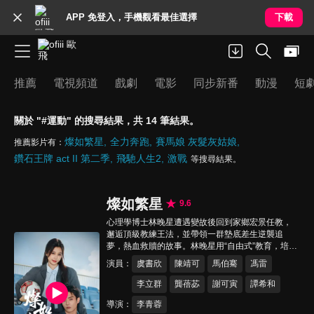
APP 免登入，手機觀看最佳選擇
下載
推薦
電視頻道
戲劇
電影
同步新番
動漫
短
關於 "#運動" 的搜尋結果，共 14 筆結果。
燦如繁星
全力奔跑
賽馬娘 灰髮灰姑娘
推薦影片有：
鑽石王牌 act II 第二季
飛馳人生2
激戰
等搜尋結果。
燦如繁星
9.6
心理學博士林晚星遭遇變故後回到家鄉宏景任教，
邂逅頂級教練王法，並帶領一群墊底差生逆襲追
夢，熱血救贖的故事。林晚星用“自由式”教育，培養
少年們的獨立人格，幫助他們學會生活，融洽自
演員
虞書欣
陳靖可
馬伯騫
馮雷
我，發現所愛，勇於追求。未來人生裡，不遠狹
路，終見光明。
李立群
龔蓓苾
謝可寅
譚希和
導演
李青蓉