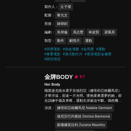
製作人
丘子傑
配樂
黎允文
剪接
鍾煒釗
編劇
吳煒倫
馮志豐
林超賢
梁鳳英
類型
動作
劇情片
運動
#
得獎電影
#
熱血沸騰
#
金馬獎
#
運動
#
拳擊電影
#
港式動作片
#
香港電影金像獎
#
師生情誼
金牌BODY
6.7
Her Body
職業捷克跳水選手安德烈亞（娜塔莉亞格爾馬尼）
才華洋溢，前途一片光明。懷抱著奧運夢的她，卻
在訓練中傷及脊椎，運動生涯被迫中斷。偶然機緣
下，安德烈亞遇見了一名攝影師，從此踏入裸體模
演員
娜塔莉亞格爾馬尼 Natalia Germani
特兒的世界，最終以成人影星莉亞德梅的身份走向
世界，重新定義自己的價值…
德尼莎巴列索娃 Denisa Baresová
蘇珊娜莫拉利 Zuzana Mauréry