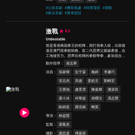
#
公路喜劇
#
機智風趣
#
得獎電影
#
運動
#
麻吉喜劇
#
賽車競技
激戰
8.2
Unbeatable
曾是香港兩屆拳王的程輝，因打假拳入獄，出獄後
逃至澳門當拳館助教。富二代思齊父親破產後，在
工地做苦力。思齊在程輝的拳館學拳，參加混合格
鬥賽，希望鼓勵父親振作。師徒互相激勵，思齊連
動作指導
凌志華
勝數場，卻在與拳壇野獸李子天對決時慘敗入院。
程輝被思齊堅持打動，決定重返擂台，為自己找回
演員
張家輝
彭于晏
梅婷
李馨巧
鬥志…
安志杰
高捷
姜皓文
劉畊宏
王寶強
盧覓雪
陳嘉輝
潘源良
梁小冰
何華超
胡櫻汶
馮志豐
歐錦棠
羅浩銘
喇英
導演
林超賢
監製
梁鳳英
攝影
謝忠道
傅嘉裕