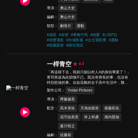
祕密意外曝光…
導演
奧山大史
編劇
奧山大史
類型
劇情片
運動
#
成長
#
友情
#
青梅竹馬
#
純愛
#
LGBTQ
#
得獎電影
#
坎城影展
#
台北電影獎
#
運動
#
校園題材
#
師生情誼
一桿青空
8.4
「再這樣下去，我就只能以村人A的身份畢業了！」
青羽美波為此煩惱不已。既沒有擅長的事，也沒有
特別想做的事。在如花般的女子高中生活中，難道
就要以這種不起眼的路人角色結束嗎！？為了尋找
製作公司
Yostar Pictures
屬於自己的「特別中的特別」，美波衝出校園。偶
然間，她來到了附近的高爾夫練習場。在那裡，她
導演
齊藤健吾
遇見了打工的茜遙，並握起了高爾夫球桿——一支
配音
高木美佑
天海由梨奈
後藤彩佐
「全能球桿」。這便是美波與高爾夫的命運邂逅。
與天才型高爾夫球手遙，以及夢想成為網紅的星美
花守由美里
井上和彥
堀內賢雄
彩花一同，美波開始追尋屬於自己「主角」的瞬
間！超級新手的美波，今天也揮起了球桿！
森川智之
編劇
佐藤裕