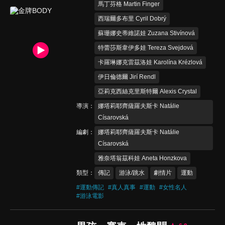
馬丁芬格 Martin Finger
西瑞爾多布里 Cyril Dobrý
蘇珊娜史蒂維諾娃 Zuzana Stivínová
特蕾莎斯韋伊多娃 Tereza Svejdová
卡羅琳娜克雷茲洛娃 Karolína Krézlová
伊日倫德爾 Jirí Rendl
亞莉克西絲克里斯特爾 Alexis Crystal
導演
娜塔莉耶齊薩羅夫斯卡 Natálie
Císarovská
編劇
娜塔莉耶齊薩羅夫斯卡 Natálie
Císarovská
雅奈塔翁茲科娃 Aneta Honzkova
類型
傳記
游泳/跳水
劇情片
運動
#
運動傳記
#
真人真事
#
運動
#
女性名人
#
游泳電影