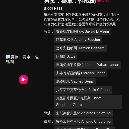
男孩．賽車．性醜聞
6.9
Block Pass
威利和喬喬從小就是形影不離的好朋友，他們共同
的愛好是越野摩托車，也渴望離開他們的小鎮。威
利努力在對這項運動的熱愛和母親對他的學業期望
之間取得平衡，而喬喬的父親和教練則將他逼到了
演員
賽義德艾爾阿拉米 Sayyid El Alami
極限。直到一天晚上，威利偶然發現了喬喬的秘
密…
阿莫里福雪 Amaury Foucher
達米安勃納爾 Damien Bonnard
阿圖斯 Artus
里奧妮達罕拉莫特 Léonie Dahan-Lamort
弗洛倫斯亞納斯 Florence Janas
馬修德米 Mathieu Demy
拉蒂蒂亞克萊門特 Laëtitia Clément
克里斯塔爾夏弗克羅斯 Crystal
Shepherd-Cross
導演
安托萬舍弗里耶 Antoine Chevrollier
編劇
安托萬舍弗里耶 Antoine Chevrollier