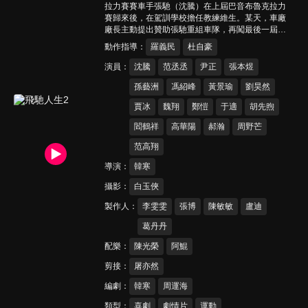
拉力賽賽車手張馳（沈騰）在上屆巴音布魯克拉力
賽歸來後，在駕訓學校擔任教練維生。某天，車廠
廠長主動提出贊助張馳重組車隊，再闖最後一屆巴
音布魯克拉力賽。張馳與老朋友孫宇強（尹正）和
動作指導
羅義民
杜自豪
記星（張本煜）、新人車手厲小海（范丞丞）、菜
鳥駕校學員劉顯德組成「辛地機械」車隊，再次踏
演員
沈騰
范丞丞
尹正
張本煜
上比賽征程…
孫藝洲
馮紹峰
黃景瑜
劉昊然
賈冰
魏翔
鄭愷
于適
胡先煦
閻鶴祥
高華陽
郝瀚
周野芒
范高翔
導演
韓寒
攝影
白玉俠
製作人
李雯雯
張博
陳敏敏
盧迪
葛丹丹
配樂
陳光榮
阿鯤
剪接
屠亦然
編劇
韓寒
周運海
類型
喜劇
劇情片
運動