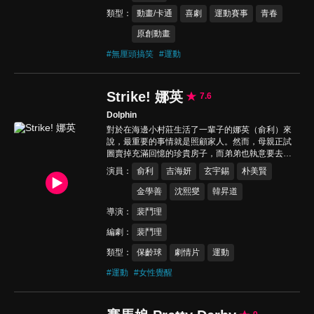
類型
動畫/卡通
喜劇
運動賽事
青春
原創動畫
#
無厘頭搞笑
#
運動
Strike! 娜英
7.6
Dolphin
對於在海邊小村莊生活了一輩子的娜英（俞利）來
說，最重要的事情就是照顧家人。然而，母親正試
圖賣掉充滿回憶的珍貴房子，而弟弟也執意要去首
爾生活。當娜英努力接受生活突如其來的改變與迷
演員
俞利
吉海妍
玄宇錫
朴美賢
惘，保齡球正好來到了娜英身邊。娜英開始花越來
越多的時間在保齡球館，並在學習保齡球的過程中
金學善
沈熙燮
韓昇道
逐漸打開心扉…
導演
裴鬥理
編劇
裴鬥理
類型
保齡球
劇情片
運動
#
運動
#
女性覺醒