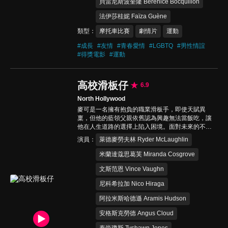
貝雷尼斯波奎隆 Bérénice Bocquillon
法伊莎桂妮 Faïza Guène
類型
摩托車比賽
劇情片
運動
#
成長
#
友情
#
青春愛情
#
LGBTQ
#
男性情誼
#
得獎電影
#
運動
高校滑板仔
6.9
North Hollywood
麥可是一名擁有抱負的職業滑板手，即使天賦異
稟，但他的藍領父親依舊認為興趣無法當飯吃，讓
他在人生道路的選擇上陷入困境。面對未來的不確
定性，麥可與職業滑板運動員建立關係，並努力開
演員
萊德麥勞夫林 Ryder McLaughlin
闢自己的道路。然而，這一決定加深了麥可生活中
的裂痕，他的人生會走往何處？
米蘭達蔻思葛芙 Miranda Cosgrove
文斯范恩 Vince Vaughn
尼科希拉加 Nico Hiraga
阿拉米斯哈德遜 Aramis Hudson
安格斯克勞德 Angus Cloud