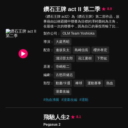
鑽石王牌 act II 第二季
8.9
《鑽石王牌 act2》為《鑽石王牌》第二部作品，故
事藉由以稱霸國中聯賽為目標的澤村榮純為主角，
在最後一次的聯賽中，因為自己的暴投而輸了比
賽。他發誓要和以前的隊友去高中一雪前恥，後
製作公司
OLM Team Yoshioka
來，因為棒球名校青道高中球探來訪，澤村去參觀
了青道高中的練習。在見習中，馬上就遭受到棒球
導演
大庭秀昭
高中名校的洗禮，不過也因此讓他遇到才華洋溢的
配音
逢坂良太
島崎信長
櫻井孝宏
捕手御幸，重新燃起了澤村對棒球的熱情。
淺沼晉太郎
花江夏樹
下野紘
原著
寺嶋裕二
編劇
古怒田健志
類型
動畫/卡通
棒球
運動賽事
熱血
漫畫改編
#
熱血沸騰
#
漫畫改編
#
運動
飛馳人生2
8.1
Pegasus 2