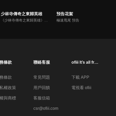
少林寺傳奇之東歸英雄
預告花絮
《少林寺傳奇之東歸英雄》陸劇線上看。清朝康熙年間，少林寺和尚們歷經千辛萬苦收復反叛勢力「西魯天會」，萬壽山將軍和冰玉公主被康熙皇帝的真誠所感動，願意進京覲見康熙。卻不料萬壽山詔安爲假，實際上是利用和尚們進入紫禁城，趁機殺掉康熙。一場血雨腥風的生死大戰即將展開。
極速甩尾 預告
務條款
聯絡客服
ofiii lt’s all free
務條款
常見問題
下載 APP
私權政策
用戶回饋
電視看 ofiii
權與商標
客服信箱
csr@ofiii.com