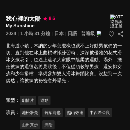
我心裡的太陽
8.6
My Sunshine
2024
1 小時 31 分鐘
日本
日語
普遍級
北海道小鎮，木訥的少年怎麼樣也跟不上好動男孩們的一
切。直到他在冰上曲棍球隊練習時，深深被優雅的花式滑
冰女孩吸引，也迷上這項大家眼中陰柔的運動。場外，擔
任教練的退役名將見狀後，不但從頭教導男孩，還安排女
孩和少年搭檔，準備參加雙人滑冰舞蹈比賽。沒想到一次
偶然，讓教練的祕密意外曝光…
類型
劇情片
運動
演員
池松壯亮
若葉龍也
越山敬達
中西希亞良
山田真步
潤浩