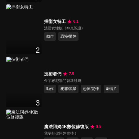
捍衛女特工
6.1
法國女性版《神鬼認證》
動作
恐怖/驚悚
2
技術者們
7.5
金宇彬犯罪鬥智新經典
動作
犯罪/黑幫
恐怖/驚悚
劇情片
3
魔法阿媽4K數位修復版
8.5
我要把你阿媽賣掉！