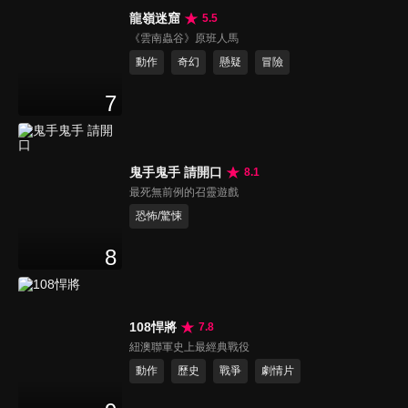
龍嶺迷窟
5.5
《雲南蟲谷》原班人馬
動作
奇幻
懸疑
冒險
7
鬼手鬼手 請開口
8.1
最死無前例的召靈遊戲
恐怖/驚悚
8
108悍將
7.8
紐澳聯軍史上最經典戰役
動作
歷史
戰爭
劇情片