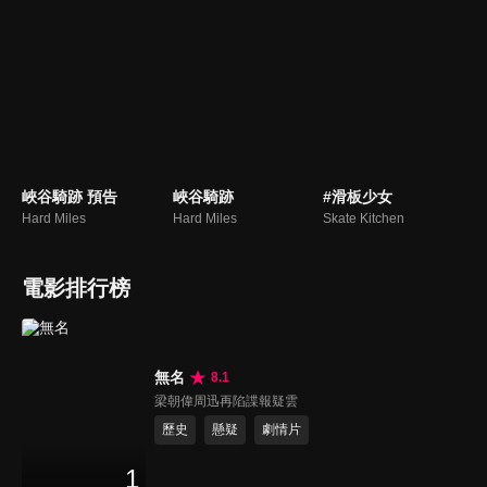
峽谷騎跡 預告
峽谷騎跡
#滑板少女
Hard Miles
Hard Miles
Skate Kitchen
電影排行榜
無名
8.1
梁朝偉周迅再陷諜報疑雲
歷史
懸疑
劇情片
1