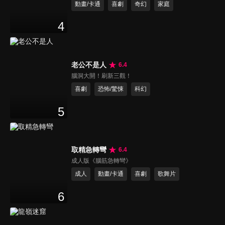
動畫/卡通
喜劇
奇幻
家庭
4
老公不是人
6.4
腦洞大開！刷新三觀！
喜劇
恐怖/驚悚
科幻
5
取精急轉彎
6.4
成人版《腦筋急轉彎》
成人
動畫/卡通
喜劇
歌舞片
6