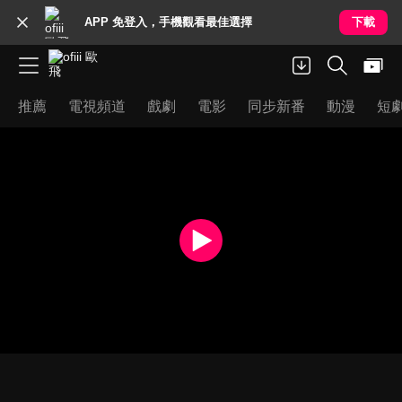
APP 免登入，手機觀看最佳選擇
下載
推薦
電視頻道
戲劇
電影
同步新番
動漫
短