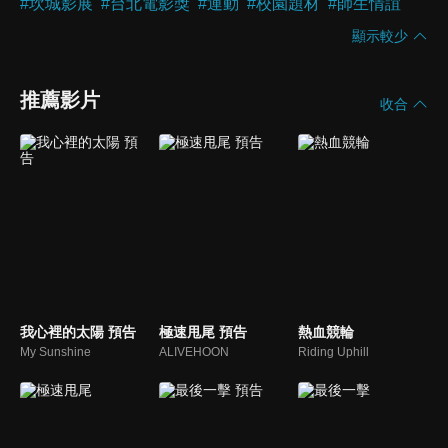
#
坎城影展
#
台北電影獎
#
運動
#
校園題材
#
師生情誼
顯示較少
推薦影片
收合
我心裡的太陽 預告
極速甩尾 預告
熱血競輪
My Sunshine
ALIVEHOON
Riding Uphill