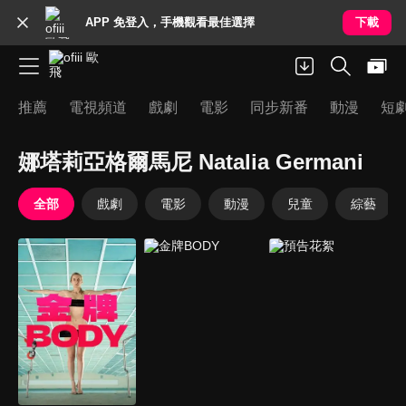
APP 免登入，手機觀看最佳選擇
下載
推薦
電視頻道
戲劇
電影
同步新番
動漫
短
娜塔莉亞格爾馬尼 Natalia Germani
全部
戲劇
電影
動漫
兒童
綜藝