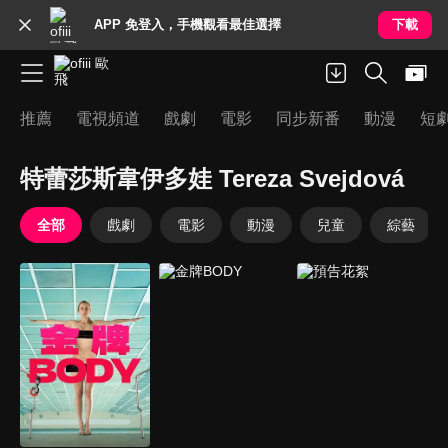
APP 免登入，手機觀看最佳選擇
下載
推薦
電視頻道
戲劇
電影
同步新番
動漫
短
特蕾莎斯韋伊多娃 Tereza Svejdová
全部
戲劇
電影
動漫
兒童
綜藝