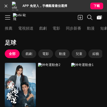
APP 免登入，手機觀看最佳選擇
下載
推薦
電視頻道
戲劇
電影
同步新番
動漫
短
足球
全部
戲劇
電影
動漫
兒童
綜藝