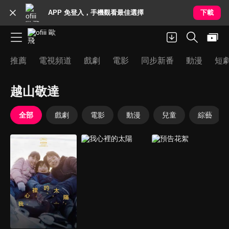
APP 免登入，手機觀看最佳選擇
下載
推薦
電視頻道
戲劇
電影
同步新番
動漫
短
越山敬達
全部
戲劇
電影
動漫
兒童
綜藝