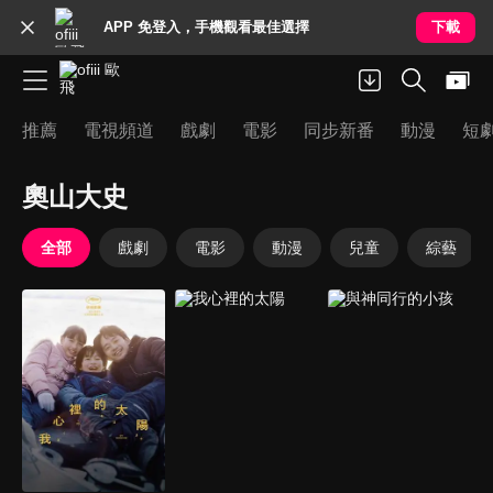
APP 免登入，手機觀看最佳選擇
下載
推薦
電視頻道
戲劇
電影
同步新番
動漫
短
奧山大史
全部
戲劇
電影
動漫
兒童
綜藝