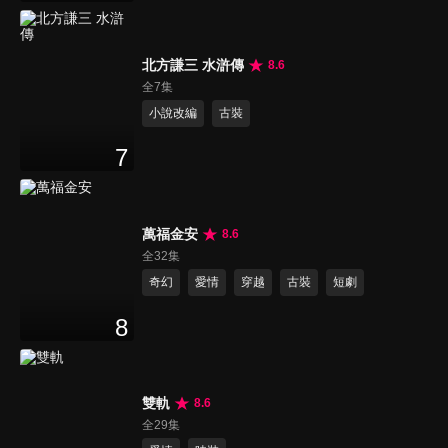
北方謙三 水滸傳
8.6
全7集
小說改編
古裝
7
萬福金安
8.6
全32集
奇幻
愛情
穿越
古裝
短劇
8
雙軌
8.6
全29集