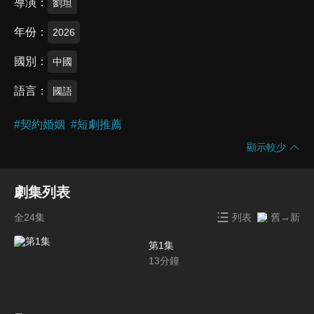
導演
劉坦
年份
2026
國別
中國
語言
國語
#
契約婚姻
#
短劇推薦
顯示較少
劇集列表
全24集
列表
舊→新
第1集
13
分鐘