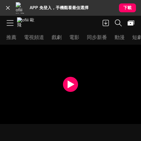
APP 免登入，手機觀看最佳選擇
下載
推薦
電視頻道
戲劇
電影
同步新番
動漫
短