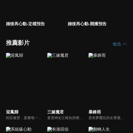
婚後再心動-定檔預告
婚後再心動-開播預告
推薦影片
收合
迎鳳歸
三嫁魔君
暴鋒雨
村莊被焚，姜樂瑤一夕之間失去全部家人，只有她與蓉兒倖存。因祖父玉佩，她嫁入寧府癡傻少爺為妻，不知蓉兒為奪富貴暗中布局，甚至曾是縱火真兇。姜樂瑤重生回到悲劇前，偽裝丫鬟潛入寧府，聯手調查官蕭景初揭露真相。她步步設局，拆穿蓉兒與寧冰清陰謀...
蒼雲神女江稚魚與狸族少年江景淮二人相知相戀，卻因階級差異，遭到了蒼雲族長南宮宵的反對，設下圈套讓他們因愛生恨。但二人在糾纏中，逐漸得知了真相，彼此之間的真愛化解了矛盾，並拯救了蒼生的故事。
患有夢魘症的女警鹿一多年來堅持暗中追查父親重傷昏迷的真相，意外結識了高冷女警林深，二人攜手破獲一系列離奇命案，情誼日漸深厚的同時，鹿一發現林深似與父親舊案有著千絲萬縷的關聯...