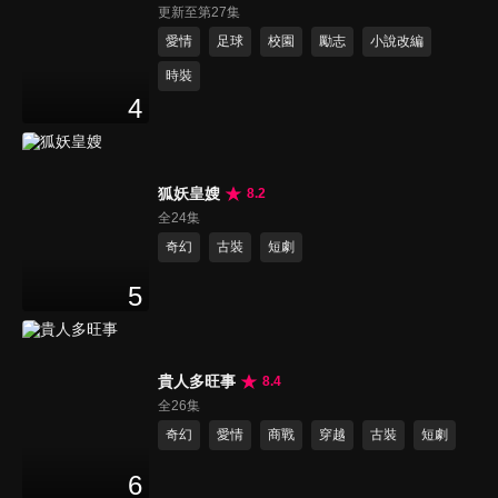
更新至第27集
愛情
足球
校園
勵志
小說改編
時裝
4
狐妖皇嫂
8.2
全24集
奇幻
古裝
短劇
5
貴人多旺事
8.4
全26集
奇幻
愛情
商戰
穿越
古裝
短劇
6