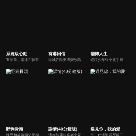
系統級心動
有港回信
翻轉人生
五年前，秦沫在駭客挑戰賽中與蕭氏集團技術負責人蕭南禹交鋒，二人陰差陽錯下秦沫懷了龍鳳胎。五年後，蕭氏內部權力鬥爭升級，唯一知道孩子身世的蕭老爺子，因自己時日無多與秦沫攤牌，要求她證明撫養能力。之後秦沫化名加入蕭氏，與蕭南禹再次相遇。二人從試探到欣賞，情感漸生。
港城許氏突遭變故陷入絕境，養女許晚信求助婚約對象沈灝，反被沈家父子要脅。緊急關頭，沈家小叔沈顧以沈氏大股東身份歸來，並與許晚信簽訂契約婚姻助其應對危機，許家爺爺在看到許晚信和沈顧後，驚覺二人酷似當年的救國情侶林書意與沈故，在他們的相互扶持中，前世未盡的緣分也被緩緩揭開的故事。
絕境少年張小北手握命運之匙，與頂級富二代盛元州互換人生！逆襲暴富護家人、揪出害姐姐的真凶，兩少年雙向救贖治癒彼此，限時30天抉擇中充滿人性考驗，最終二人聯手揭秘豪門陰謀，向幕後黑手硬核復仇！
野狗骨頭
誤情(40分鐘版)
遇見你，我的愛
陳異和苗靖因父母相識而結緣，起初陳異對苗靖有著很深的敵意，直到一次受傷，苗靖的善良讓兩人關係開始轉變。然而好景不常，隨著陳父去世、苗母消失，兩個孩子卻不得不相依為命，異樣的情愫也隨著時間滋長。當苗靖終於認清感情，準備向陳異告白，陳異卻突然捲入一起縱火案，一切都突然變了調...
清冷豔麗的高嶺之花江時淺在遭受霸淩、暴力等一系列事件後，華麗蛻變逆襲歸來，用一場精心策劃強勢開啟自己的復仇之路，最終收穫內心救贖與愛情的故事。
富二代潘海洋歷經三次失敗婚姻，認為金錢阻礙愛情。唯第一任妻子陸雪怡真心待他。好友伊軒勸他隱藏身份。他在酒吧對芭蕾舞演員韓夢瑤一見鍾情。便化身業務經理與她相戀。熱戀中潘海洋決定娶韓夢瑤，卻在婚前發現韓夢瑤三年前曾是自己公司員工，進而揭開伊軒與韓夢瑤為還債設局圖謀他財產的陰謀...