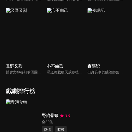
又野又烈
心不由己
夜語記
拍賣女神穆知瑜回國與繼母奪產，與神祕保鏢沈既白協議訂婚。兩人意外揭開身世翻轉：沈為穆家真繼承人，穆則是被換掉的孤女。面對繼母的偽畫陰謀與綁架，兩人智計合盟，沈更以神祕畫師身份深情守護。最終惡人伏法，兩人在反轉與博弈中假戲真做，攜手守護正義與真愛。
霸道總裁顧天成移植心臟後竟然愛上了職場對頭秘書林嘉琪，兩人逐漸在工作生活中意識到對方的心意，朝著共同的目標並肩作戰。
出身貧寒的釀酒師葉小唯遭遇愛人程桉、恩師林晚媚的雙重背叛。她從恨意中涅槃重生，借私生女桑落的身份入住程家。步步為營，周旋在各懷心思的豪門眾人間，引獵物上鉤的故事。
戲劇排行榜
野狗骨頭
8.6
全32集
愛情
時裝