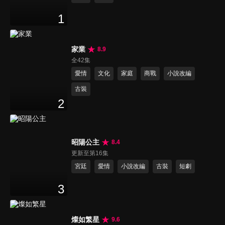
1
家業
8.9
全42集
愛情
文化
家庭
商戰
小說改編
古裝
2
昭陽公主
8.4
更新至第16集
宮廷
愛情
小說改編
古裝
短劇
3
燦如繁星
9.6