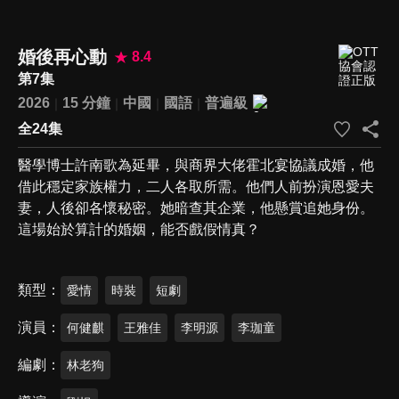
婚後再心動
8.4
第7集
2026
15 分鐘
中國
國語
普遍級
全24集
醫學博士許南歌為延畢，與商界大佬霍北宴協議成婚，他
借此穩定家族權力，二人各取所需。他們人前扮演恩愛夫
妻，人後卻各懷秘密。她暗查其企業，他懸賞追她身份。
這場始於算計的婚姻，能否戲假情真？
類型
愛情
時裝
短劇
演員
何健麒
王雅佳
李明源
李珈童
編劇
林老狗