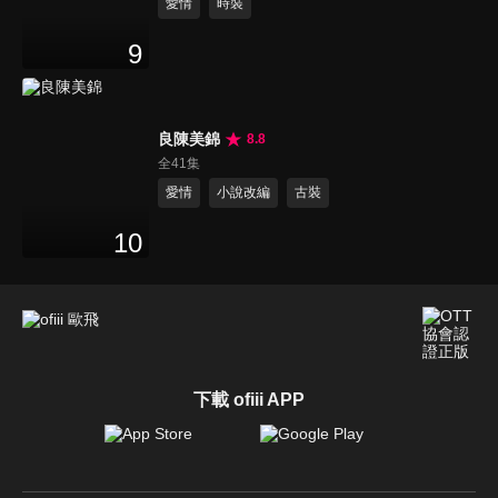
愛情
時裝
9
良陳美錦
8.8
全41集
愛情
小說改編
古裝
10
下載 ofiii APP