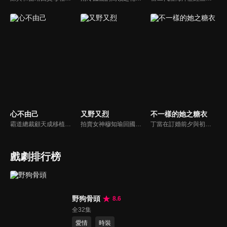
心不由己
又野又烈
不一樣的她之糖衣
霸道總裁顧天成移植心臟後竟然愛上了職場對頭秘書林嘉琪，兩人逐漸在工作生活中意識到對方的心意，朝著共同的目標並肩作戰。
拍賣女神穆知瑜回國與繼母奪產，與神祕保鏢沈既白協議訂婚。兩人意外揭開身世翻轉：沈為穆家真繼承人，穆則是被換掉的孤女。面對繼母的偽畫陰謀與綁架，兩人智計合盟，沈更以神祕畫師身份深情守護。最終惡人伏法，兩人在反轉與博弈中假戲真做，攜手守護正義與真愛。
丁當在訂婚前夕與初戀陳阿明重逢，卻不料對方竟改名餘坤並擁有了新身份。為治癒陳阿明因實驗失敗導致的人格分裂，丁當與友人暗中佈局，以“糖衣”計畫引導他直面過去的傷痛，從撕裂的情感與記憶中脫困。
戲劇排行榜
野狗骨頭
8.6
全32集
愛情
時裝