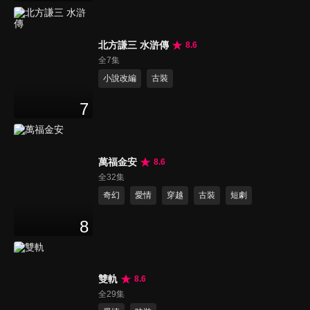
北方謙三 水滸傳
8.6
全7集
小說改編
古裝
7
萬福金安
8.6
全32集
奇幻
愛情
穿越
古裝
短劇
8
雙軌
8.6
全29集