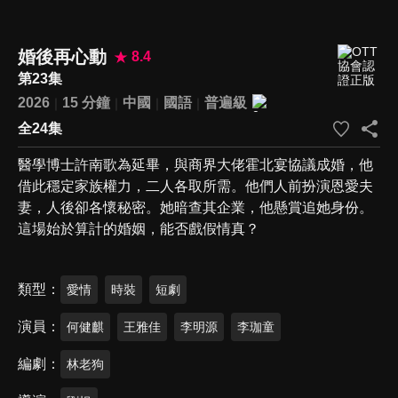
婚後再心動
8.4
第23集
2026
15 分鐘
中國
國語
普遍級
全24集
醫學博士許南歌為延畢，與商界大佬霍北宴協議成婚，他
借此穩定家族權力，二人各取所需。他們人前扮演恩愛夫
妻，人後卻各懷秘密。她暗查其企業，他懸賞追她身份。
這場始於算計的婚姻，能否戲假情真？
類型
愛情
時裝
短劇
演員
何健麒
王雅佳
李明源
李珈童
編劇
林老狗