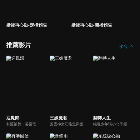
婚後再心動-定檔預告
婚後再心動-開播預告
推薦影片
收合
迎鳳歸
三嫁魔君
翻轉人生
村莊被焚，姜樂瑤一夕之間失去全部家人，只有她與蓉兒倖存。因祖父玉佩，她嫁入寧府癡傻少爺為妻，不知蓉兒為奪富貴暗中布局，甚至曾是縱火真兇。姜樂瑤重生回到悲劇前，偽裝丫鬟潛入寧府，聯手調查官蕭景初揭露真相。她步步設局，拆穿蓉兒與寧冰清陰謀...
蒼雲神女江稚魚與狸族少年江景淮二人相知相戀，卻因階級差異，遭到了蒼雲族長南宮宵的反對，設下圈套讓他們因愛生恨。但二人在糾纏中，逐漸得知了真相，彼此之間的真愛化解了矛盾，並拯救了蒼生的故事。
絕境少年張小北手握命運之匙，與頂級富二代盛元州互換人生！逆襲暴富護家人、揪出害姐姐的真凶，兩少年雙向救贖治癒彼此，限時30天抉擇中充滿人性考驗，最終二人聯手揭秘豪門陰謀，向幕後黑手硬核復仇！