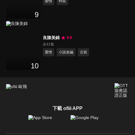
愛情
時裝
9
良陳美錦
8.8
全41集
愛情
小說改編
古裝
10
下載 ofiii APP