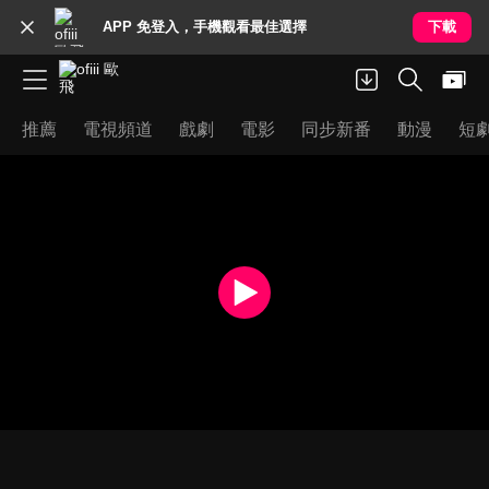
APP 免登入，手機觀看最佳選擇
下載
推薦
電視頻道
戲劇
電影
同步新番
動漫
短