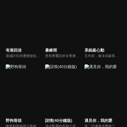
有港回信
暴鋒雨
系統級心動
港城許氏突遭變故陷入絕境，養女許晚信求助婚約對象沈灝，反被沈家父子要脅。緊急關頭，沈家小叔沈顧以沈氏大股東身份歸來，並與許晚信簽訂契約婚姻助其應對危機，許家爺爺在看到許晚信和沈顧後，驚覺二人酷似當年的救國情侶林書意與沈故，在他們的相互扶持中，前世未盡的緣分也被緩緩揭開的故事。
患有夢魘症的女警鹿一多年來堅持暗中追查父親重傷昏迷的真相，意外結識了高冷女警林深，二人攜手破獲一系列離奇命案，情誼日漸深厚的同時，鹿一發現林深似與父親舊案有著千絲萬縷的關聯...
五年前，秦沫在駭客挑戰賽中與蕭氏集團技術負責人蕭南禹交鋒，二人陰差陽錯下秦沫懷了龍鳳胎。五年後，蕭氏內部權力鬥爭升級，唯一知道孩子身世的蕭老爺子，因自己時日無多與秦沫攤牌，要求她證明撫養能力。之後秦沫化名加入蕭氏，與蕭南禹再次相遇。二人從試探到欣賞，情感漸生。
野狗骨頭
誤情(40分鐘版)
遇見你，我的愛
陳異和苗靖因父母相識而結緣，起初陳異對苗靖有著很深的敵意，直到一次受傷，苗靖的善良讓兩人關係開始轉變。然而好景不常，隨著陳父去世、苗母消失，兩個孩子卻不得不相依為命，異樣的情愫也隨著時間滋長。當苗靖終於認清感情，準備向陳異告白，陳異卻突然捲入一起縱火案，一切都突然變了調...
清冷豔麗的高嶺之花江時淺在遭受霸淩、暴力等一系列事件後，華麗蛻變逆襲歸來，用一場精心策劃強勢開啟自己的復仇之路，最終收穫內心救贖與愛情的故事。
富二代潘海洋歷經三次失敗婚姻，認為金錢阻礙愛情。唯第一任妻子陸雪怡真心待他。好友伊軒勸他隱藏身份。他在酒吧對芭蕾舞演員韓夢瑤一見鍾情。便化身業務經理與她相戀。熱戀中潘海洋決定娶韓夢瑤，卻在婚前發現韓夢瑤三年前曾是自己公司員工，進而揭開伊軒與韓夢瑤為還債設局圖謀他財產的陰謀...