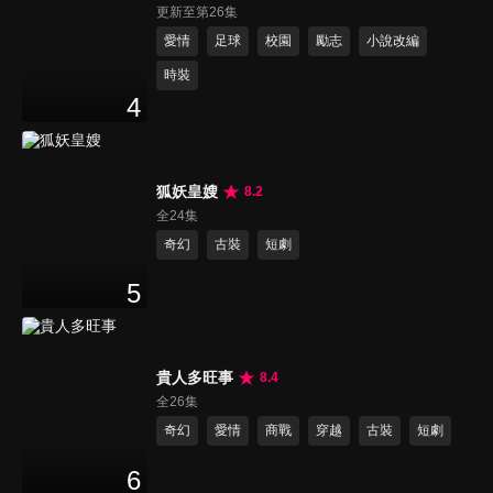
更新至第26集
愛情
足球
校園
勵志
小說改編
時裝
4
狐妖皇嫂
8.2
全24集
奇幻
古裝
短劇
5
貴人多旺事
8.4
全26集
奇幻
愛情
商戰
穿越
古裝
短劇
6