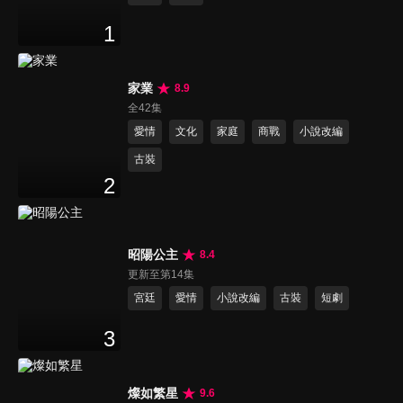
1
家業
8.9
全42集
愛情
文化
家庭
商戰
小說改編
古裝
2
昭陽公主
8.4
更新至第14集
宮廷
愛情
小說改編
古裝
短劇
3
燦如繁星
9.6