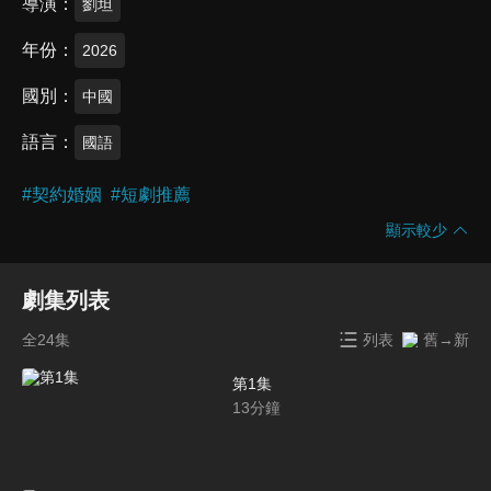
導演
劉坦
年份
2026
國別
中國
語言
國語
#
契約婚姻
#
短劇推薦
顯示較少
劇集列表
全24集
列表
舊→新
第1集
13
分鐘