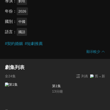
導演
劉坦
年份
2026
國別
中國
語言
國語
#
契約婚姻
#
短劇推薦
顯示較少
劇集列表
全24集
列表
舊→新
第1集
13
分鐘