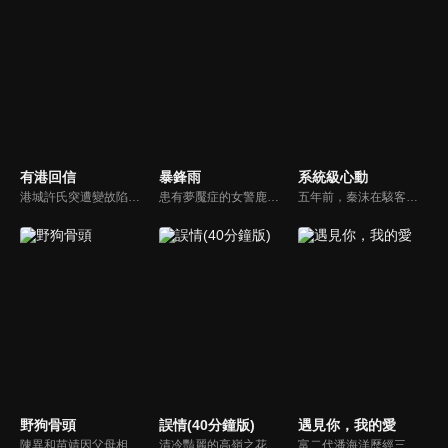
有港回信
暴鋒雨
系統級心動
港城許氏突遭變故陷入絕境，養女許晚信求助婚約對象沈灝，反被沈家父子要脅。緊急關頭，沈家小叔沈顧以沈氏大股東身份歸來，並與許晚信簽訂契約婚姻助其應對危機，許家爺爺在看到許晚信和沈顧後，驚覺二人酷似當年的救國情侶林書意與沈故，在他們的相互扶持中，前世未盡的緣分也被緩緩揭開的故事。
患有夢魘症的女警鹿一多年來堅持暗中追查父親重傷昏迷的真相，意外結識了高冷女警林深，二人攜手破獲一系列離奇命案，情誼日漸深厚的同時，鹿一發現林深似與父親舊案有著千絲萬縷的關聯...
五年前，秦沫在駭客挑戰賽中與蕭氏集團技術負責人蕭南禹交鋒，二人陰差陽錯下秦沫懷了龍鳳胎。五年後，蕭氏內部權力鬥爭升級，唯一知道孩子身世的蕭老爺子，因自己時日無多與秦沫攤牌，要求她證明撫養能力。之後秦沫化名加入蕭氏，與蕭南禹再次相遇。二人從試探到欣賞，情感漸生。
野狗骨頭
誤情(40分鐘版)
遇見你，我的愛
陳異和苗靖因父母相識而結緣，起初陳異對苗靖有著很深的敵意，直到一次受傷，苗靖的善良讓兩人關係開始轉變。然而好景不常，隨著陳父去世、苗母消失，兩個孩子卻不得不相依為命，異樣的情愫也隨著時間滋長。當苗靖終於認清感情，準備向陳異告白，陳異卻突然捲入一起縱火案，一切都突然變了調...
清冷豔麗的高嶺之花江時淺在遭受霸淩、暴力等一系列事件後，華麗蛻變逆襲歸來，用一場精心策劃強勢開啟自己的復仇之路，最終收穫內心救贖與愛情的故事。
富二代潘海洋歷經三次失敗婚姻，認為金錢阻礙愛情。唯第一任妻子陸雪怡真心待他。好友伊軒勸他隱藏身份。他在酒吧對芭蕾舞演員韓夢瑤一見鍾情。便化身業務經理與她相戀。熱戀中潘海洋決定娶韓夢瑤，卻在婚前發現韓夢瑤三年前曾是自己公司員工，進而揭開伊軒與韓夢瑤為還債設局圖謀他財產的陰謀...