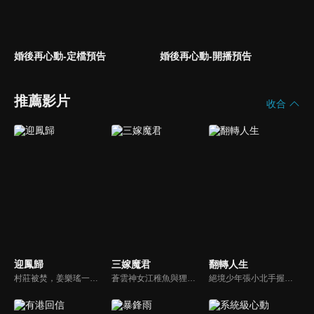
婚後再心動-定檔預告
婚後再心動-開播預告
推薦影片
收合
迎鳳歸
三嫁魔君
翻轉人生
村莊被焚，姜樂瑤一夕之間失去全部家人，只有她與蓉兒倖存。因祖父玉佩，她嫁入寧府癡傻少爺為妻，不知蓉兒為奪富貴暗中布局，甚至曾是縱火真兇。姜樂瑤重生回到悲劇前，偽裝丫鬟潛入寧府，聯手調查官蕭景初揭露真相。她步步設局，拆穿蓉兒與寧冰清陰謀...
蒼雲神女江稚魚與狸族少年江景淮二人相知相戀，卻因階級差異，遭到了蒼雲族長南宮宵的反對，設下圈套讓他們因愛生恨。但二人在糾纏中，逐漸得知了真相，彼此之間的真愛化解了矛盾，並拯救了蒼生的故事。
絕境少年張小北手握命運之匙，與頂級富二代盛元州互換人生！逆襲暴富護家人、揪出害姐姐的真凶，兩少年雙向救贖治癒彼此，限時30天抉擇中充滿人性考驗，最終二人聯手揭秘豪門陰謀，向幕後黑手硬核復仇！