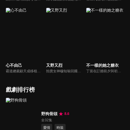
心不由己
又野又烈
不一樣的她之糖衣
霸道總裁顧天成移植心臟後竟然愛上了職場對頭秘書林嘉琪，兩人逐漸在工作生活中意識到對方的心意，朝著共同的目標並肩作戰。
拍賣女神穆知瑜回國與繼母奪產，與神祕保鏢沈既白協議訂婚。兩人意外揭開身世翻轉：沈為穆家真繼承人，穆則是被換掉的孤女。面對繼母的偽畫陰謀與綁架，兩人智計合盟，沈更以神祕畫師身份深情守護。最終惡人伏法，兩人在反轉與博弈中假戲真做，攜手守護正義與真愛。
丁當在訂婚前夕與初戀陳阿明重逢，卻不料對方竟改名餘坤並擁有了新身份。為治癒陳阿明因實驗失敗導致的人格分裂，丁當與友人暗中佈局，以“糖衣”計畫引導他直面過去的傷痛，從撕裂的情感與記憶中脫困。
戲劇排行榜
野狗骨頭
8.6
全32集
愛情
時裝