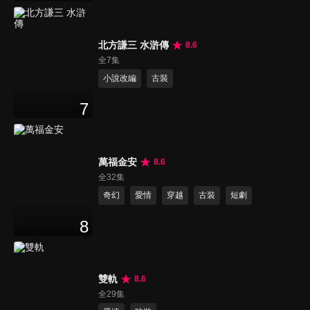
北方謙三 水滸傳
8.6
全7集
小說改編
古裝
7
萬福金安
8.6
全32集
奇幻
愛情
穿越
古裝
短劇
8
雙軌
8.6
全29集