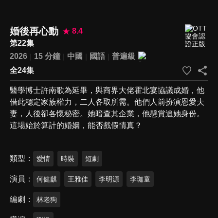
婚後再心動
8.4
第22集
2026
15 分鐘
中國
國語
普遍級
全24集
醫學博士許南歌為延畢，與商界大佬霍北宴協議成婚，他
借此穩定家族權力，二人各取所需。他們人前扮演恩愛夫
妻，人後卻各懷秘密。她暗查其企業，他懸賞追她身份。
這場始於算計的婚姻，能否戲假情真？
類型
愛情
時裝
短劇
演員
何健麒
王雅佳
李明源
李珈童
編劇
林老狗