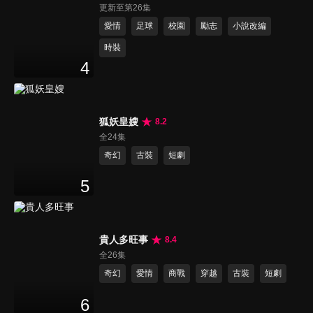
更新至第26集
愛情
足球
校園
勵志
小說改編
時裝
4
狐妖皇嫂
8.2
全24集
奇幻
古裝
短劇
5
貴人多旺事
8.4
全26集
奇幻
愛情
商戰
穿越
古裝
短劇
6