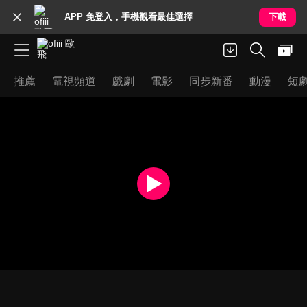
APP 免登入，手機觀看最佳選擇
下載
推薦
電視頻道
戲劇
電影
同步新番
動漫
短