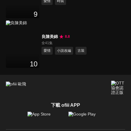
愛情
時裝
9
良陳美錦
8.8
全41集
愛情
小說改編
古裝
10
下載 ofiii APP