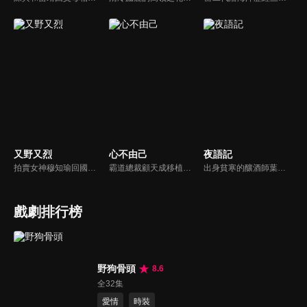
又野又烈
心不由己
夜語記
拍賣女神穆知瑜回國與繼母奪產，與神祕保鏢沈既白協議訂婚。兩人意外揭開身世翻轉：沈為穆家真繼承人，穆則是被換掉的孤女。面對繼母的偽畫陰謀與綁架，兩人智計合盟，沈更以神祕畫師身份深情守護。最終惡人伏法，兩人在反轉與博弈中假戲真做，攜手守護正義與真愛。
霸道總裁顧天成移植心臟後竟然愛上了職場對頭秘書林嘉琪，兩人逐漸在工作生活中意識到對方的心意，朝著共同的目標並肩作戰。
出身貧寒的釀酒師葉小唯遭遇愛人程桉、恩師林晚媚的雙重背叛。她從恨意中涅槃重生，借私生女桑落的身份入住程家。步步為營，周旋在各懷心思的豪門眾人間，引獵物上鉤的故事。
戲劇排行榜
野狗骨頭
8.6
全32集
愛情
時裝