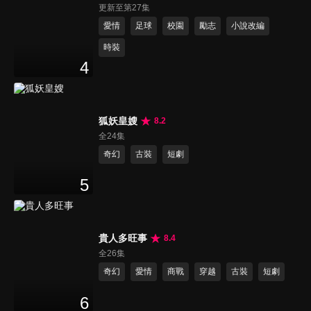
更新至第27集
愛情
足球
校園
勵志
小說改編
時裝
4
狐妖皇嫂
8.2
全24集
奇幻
古裝
短劇
5
貴人多旺事
8.4
全26集
奇幻
愛情
商戰
穿越
古裝
短劇
6