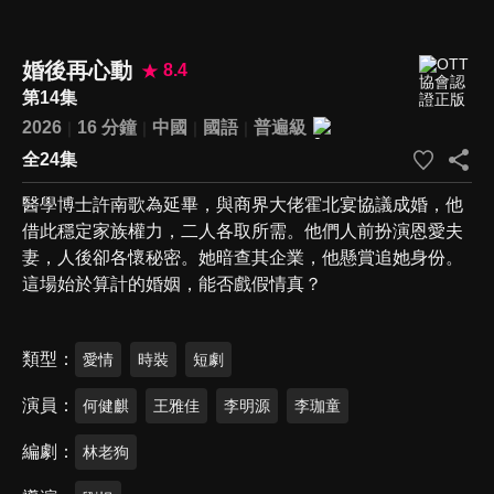
婚後再心動
8.4
第14集
2026
16 分鐘
中國
國語
普遍級
全24集
醫學博士許南歌為延畢，與商界大佬霍北宴協議成婚，他
借此穩定家族權力，二人各取所需。他們人前扮演恩愛夫
妻，人後卻各懷秘密。她暗查其企業，他懸賞追她身份。
這場始於算計的婚姻，能否戲假情真？
類型
愛情
時裝
短劇
演員
何健麒
王雅佳
李明源
李珈童
編劇
林老狗