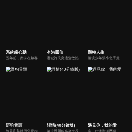
系統級心動
有港回信
翻轉人生
五年前，秦沫在駭客挑戰賽中與蕭氏集團技術負責人蕭南禹交鋒，二人陰差陽錯下秦沫懷了龍鳳胎。五年後，蕭氏內部權力鬥爭升級，唯一知道孩子身世的蕭老爺子，因自己時日無多與秦沫攤牌，要求她證明撫養能力。之後秦沫化名加入蕭氏，與蕭南禹再次相遇。二人從試探到欣賞，情感漸生。
港城許氏突遭變故陷入絕境，養女許晚信求助婚約對象沈灝，反被沈家父子要脅。緊急關頭，沈家小叔沈顧以沈氏大股東身份歸來，並與許晚信簽訂契約婚姻助其應對危機，許家爺爺在看到許晚信和沈顧後，驚覺二人酷似當年的救國情侶林書意與沈故，在他們的相互扶持中，前世未盡的緣分也被緩緩揭開的故事。
絕境少年張小北手握命運之匙，與頂級富二代盛元州互換人生！逆襲暴富護家人、揪出害姐姐的真凶，兩少年雙向救贖治癒彼此，限時30天抉擇中充滿人性考驗，最終二人聯手揭秘豪門陰謀，向幕後黑手硬核復仇！
野狗骨頭
誤情(40分鐘版)
遇見你，我的愛
陳異和苗靖因父母相識而結緣，起初陳異對苗靖有著很深的敵意，直到一次受傷，苗靖的善良讓兩人關係開始轉變。然而好景不常，隨著陳父去世、苗母消失，兩個孩子卻不得不相依為命，異樣的情愫也隨著時間滋長。當苗靖終於認清感情，準備向陳異告白，陳異卻突然捲入一起縱火案，一切都突然變了調...
清冷豔麗的高嶺之花江時淺在遭受霸淩、暴力等一系列事件後，華麗蛻變逆襲歸來，用一場精心策劃強勢開啟自己的復仇之路，最終收穫內心救贖與愛情的故事。
富二代潘海洋歷經三次失敗婚姻，認為金錢阻礙愛情。唯第一任妻子陸雪怡真心待他。好友伊軒勸他隱藏身份。他在酒吧對芭蕾舞演員韓夢瑤一見鍾情。便化身業務經理與她相戀。熱戀中潘海洋決定娶韓夢瑤，卻在婚前發現韓夢瑤三年前曾是自己公司員工，進而揭開伊軒與韓夢瑤為還債設局圖謀他財產的陰謀...