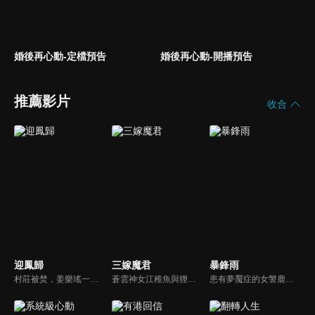
婚後再心動-定檔預告
婚後再心動-開播預告
推薦影片
收合
迎鳳歸
三嫁魔君
暴鋒雨
村莊被焚，姜樂瑤一夕之間失去全部家人，只有她與蓉兒倖存。因祖父玉佩，她嫁入寧府癡傻少爺為妻，不知蓉兒為奪富貴暗中布局，甚至曾是縱火真兇。姜樂瑤重生回到悲劇前，偽裝丫鬟潛入寧府，聯手調查官蕭景初揭露真相。她步步設局，拆穿蓉兒與寧冰清陰謀...
蒼雲神女江稚魚與狸族少年江景淮二人相知相戀，卻因階級差異，遭到了蒼雲族長南宮宵的反對，設下圈套讓他們因愛生恨。但二人在糾纏中，逐漸得知了真相，彼此之間的真愛化解了矛盾，並拯救了蒼生的故事。
患有夢魘症的女警鹿一多年來堅持暗中追查父親重傷昏迷的真相，意外結識了高冷女警林深，二人攜手破獲一系列離奇命案，情誼日漸深厚的同時，鹿一發現林深似與父親舊案有著千絲萬縷的關聯...