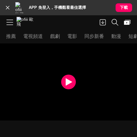
APP 免登入，手機觀看最佳選擇
下載
推薦
電視頻道
戲劇
電影
同步新番
動漫
短