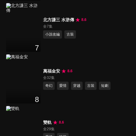
北方謙三 水滸傳
8.6
全7集
小說改編
古裝
7
萬福金安
8.6
全32集
奇幻
愛情
穿越
古裝
短劇
8
雙軌
8.6
全29集