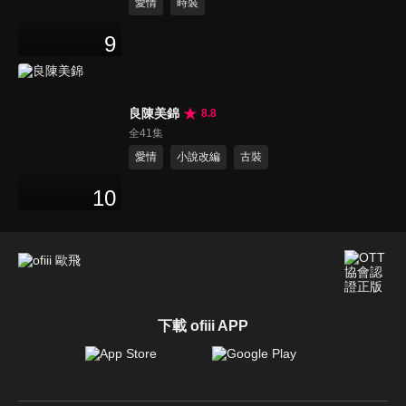
愛情
時裝
9
良陳美錦
8.8
全41集
愛情
小說改編
古裝
10
下載 ofiii APP