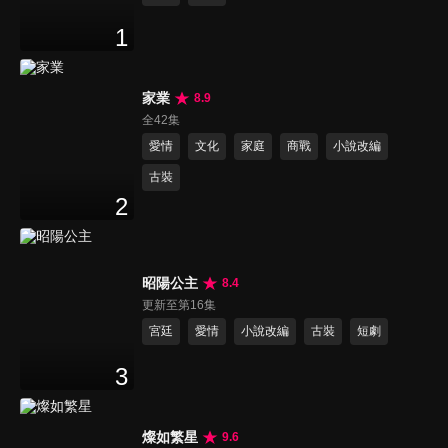
1
家業
8.9
全42集
愛情
文化
家庭
商戰
小說改編
古裝
2
昭陽公主
8.4
更新至第16集
宮廷
愛情
小說改編
古裝
短劇
3
燦如繁星
9.6