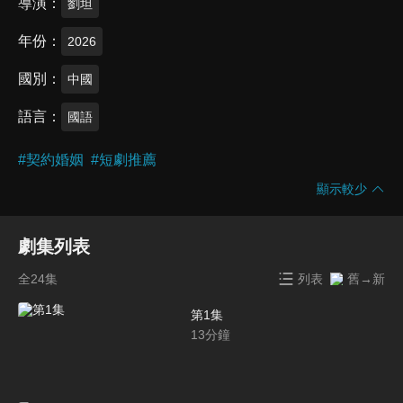
導演
劉坦
年份
2026
國別
中國
語言
國語
#
契約婚姻
#
短劇推薦
顯示較少
劇集列表
全24集
列表
舊→新
第1集
13
分鐘