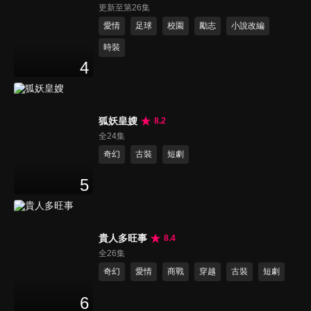
更新至第26集
愛情
足球
校園
勵志
小說改編
時裝
4
狐妖皇嫂
8.2
全24集
奇幻
古裝
短劇
5
貴人多旺事
8.4
全26集
奇幻
愛情
商戰
穿越
古裝
短劇
6