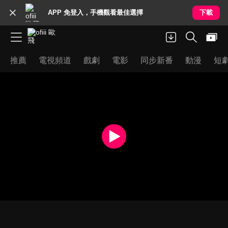
APP 免登入，手機觀看最佳選擇
下載
推薦
電視頻道
戲劇
電影
同步新番
動漫
短