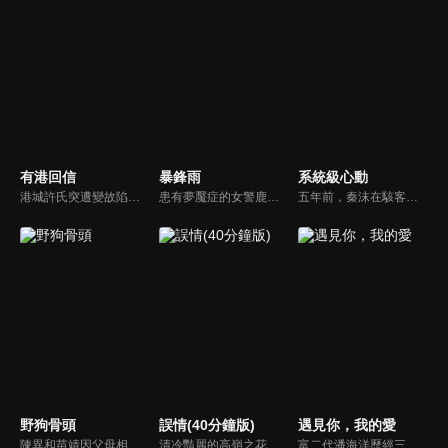
有港回信
暴鋒雨
系統級心動
港城許氏突遭變故陷入絕境，養女許晚信求助婚約對象沈灝，反被沈家父子要脅。緊急關頭，沈家小叔沈顧以沈氏大股東身份歸來，並與許晚信簽訂契約婚姻助其應對危機，許家爺爺在看到許晚信和沈顧後，驚覺二人酷似當年的救國情侶林書意與沈故，在他們的相互扶持中，前世未盡的緣分也被緩緩揭開的故事。
患有夢魘症的女警鹿一多年來堅持暗中追查父親重傷昏迷的真相，意外結識了高冷女警林深，二人攜手破獲一系列離奇命案，情誼日漸深厚的同時，鹿一發現林深似與父親舊案有著千絲萬縷的關聯...
五年前，秦沫在駭客挑戰賽中與蕭氏集團技術負責人蕭南禹交鋒，二人陰差陽錯下秦沫懷了龍鳳胎。五年後，蕭氏內部權力鬥爭升級，唯一知道孩子身世的蕭老爺子，因自己時日無多與秦沫攤牌，要求她證明撫養能力。之後秦沫化名加入蕭氏，與蕭南禹再次相遇。二人從試探到欣賞，情感漸生。
野狗骨頭
誤情(40分鐘版)
遇見你，我的愛
陳異和苗靖因父母相識而結緣，起初陳異對苗靖有著很深的敵意，直到一次受傷，苗靖的善良讓兩人關係開始轉變。然而好景不常，隨著陳父去世、苗母消失，兩個孩子卻不得不相依為命，異樣的情愫也隨著時間滋長。當苗靖終於認清感情，準備向陳異告白，陳異卻突然捲入一起縱火案，一切都突然變了調...
清冷豔麗的高嶺之花江時淺在遭受霸淩、暴力等一系列事件後，華麗蛻變逆襲歸來，用一場精心策劃強勢開啟自己的復仇之路，最終收穫內心救贖與愛情的故事。
富二代潘海洋歷經三次失敗婚姻，認為金錢阻礙愛情。唯第一任妻子陸雪怡真心待他。好友伊軒勸他隱藏身份。他在酒吧對芭蕾舞演員韓夢瑤一見鍾情。便化身業務經理與她相戀。熱戀中潘海洋決定娶韓夢瑤，卻在婚前發現韓夢瑤三年前曾是自己公司員工，進而揭開伊軒與韓夢瑤為還債設局圖謀他財產的陰謀...