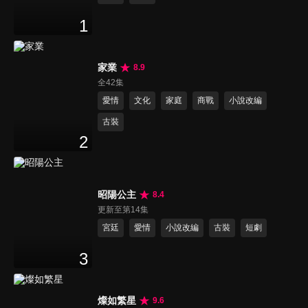
1
家業
8.9
全42集
愛情
文化
家庭
商戰
小說改編
古裝
2
昭陽公主
8.4
更新至第14集
宮廷
愛情
小說改編
古裝
短劇
3
燦如繁星
9.6