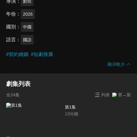
導演
劉坦
年份
2026
國別
中國
語言
國語
#
契約婚姻
#
短劇推薦
顯示較少
劇集列表
全24集
列表
舊→新
第1集
13
分鐘