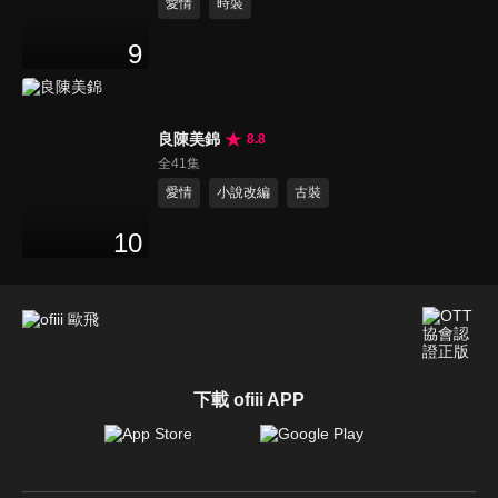
愛情
時裝
9
良陳美錦
8.8
全41集
愛情
小說改編
古裝
10
下載 ofiii APP