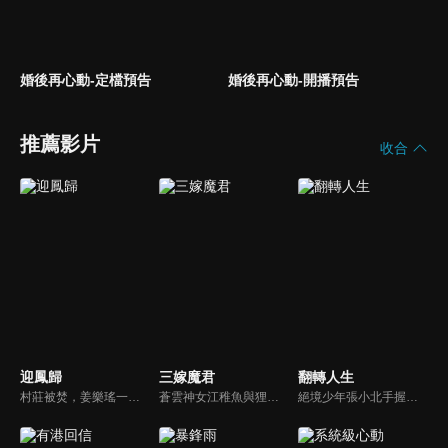
婚後再心動-定檔預告
婚後再心動-開播預告
推薦影片
收合
迎鳳歸
三嫁魔君
翻轉人生
村莊被焚，姜樂瑤一夕之間失去全部家人，只有她與蓉兒倖存。因祖父玉佩，她嫁入寧府癡傻少爺為妻，不知蓉兒為奪富貴暗中布局，甚至曾是縱火真兇。姜樂瑤重生回到悲劇前，偽裝丫鬟潛入寧府，聯手調查官蕭景初揭露真相。她步步設局，拆穿蓉兒與寧冰清陰謀...
蒼雲神女江稚魚與狸族少年江景淮二人相知相戀，卻因階級差異，遭到了蒼雲族長南宮宵的反對，設下圈套讓他們因愛生恨。但二人在糾纏中，逐漸得知了真相，彼此之間的真愛化解了矛盾，並拯救了蒼生的故事。
絕境少年張小北手握命運之匙，與頂級富二代盛元州互換人生！逆襲暴富護家人、揪出害姐姐的真凶，兩少年雙向救贖治癒彼此，限時30天抉擇中充滿人性考驗，最終二人聯手揭秘豪門陰謀，向幕後黑手硬核復仇！