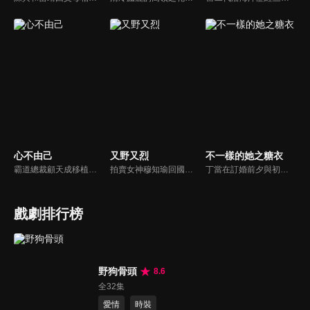
心不由己
又野又烈
不一樣的她之糖衣
霸道總裁顧天成移植心臟後竟然愛上了職場對頭秘書林嘉琪，兩人逐漸在工作生活中意識到對方的心意，朝著共同的目標並肩作戰。
拍賣女神穆知瑜回國與繼母奪產，與神祕保鏢沈既白協議訂婚。兩人意外揭開身世翻轉：沈為穆家真繼承人，穆則是被換掉的孤女。面對繼母的偽畫陰謀與綁架，兩人智計合盟，沈更以神祕畫師身份深情守護。最終惡人伏法，兩人在反轉與博弈中假戲真做，攜手守護正義與真愛。
丁當在訂婚前夕與初戀陳阿明重逢，卻不料對方竟改名餘坤並擁有了新身份。為治癒陳阿明因實驗失敗導致的人格分裂，丁當與友人暗中佈局，以“糖衣”計畫引導他直面過去的傷痛，從撕裂的情感與記憶中脫困。
戲劇排行榜
野狗骨頭
8.6
全32集
愛情
時裝