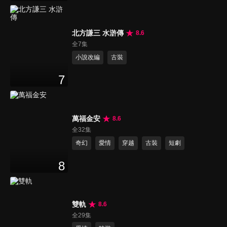
北方謙三 水滸傳
8.6
全7集
小說改編
古裝
7
萬福金安
8.6
全32集
奇幻
愛情
穿越
古裝
短劇
8
雙軌
8.6
全29集