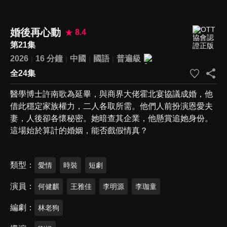
婚後再心動
8.4
第21集
2026
16 分鐘
中國
國語
普遍級
全24集
醫學博士許南歌為延畢，與商界大佬霍北宴協議成婚，他
借此穩定家族權力，二人各取所需。他們人前扮演恩愛夫
妻，人後卻各懷秘密。她暗查其企業，他懸賞追她身份。
這場始於算計的婚姻，能否戲假情真？
類型
愛情
時裝
短劇
演員
何健麒
王雅佳
李明源
李珈童
編劇
林老狗