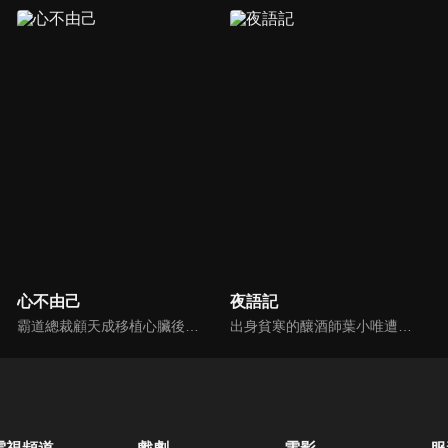
心不由己
夜語記
霸道總裁顧天成移植心臟後竟然愛上了職場對頭秘書林嘉琪，兩人逐漸在工作生活中意識到對方的心意，朝著共同的目標並肩作戰。
出身貧寒的釀酒師葉小唯遭遇愛人程桉、恩師林晚媚的雙重背叛。她從恨意中涅槃重生，借私生女桑落的身份入住程家。步步為營，周旋在各懷心思的豪門眾人間，引獵物上鉤的故事。