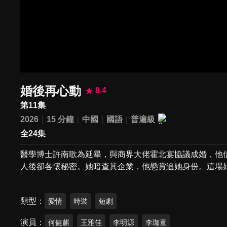
婚後再心動
8.4
第11集
2026
15 分鐘
中國
國語
普遍級
全24集
醫學博士許南歌為延畢，與商界大佬霍北宴協議成婚，他
人後卻各懷秘密。她暗查其企業，他懸賞追她身份。這場
類型
愛情
時裝
短劇
演員
何健麒
王雅佳
李明源
李珈童