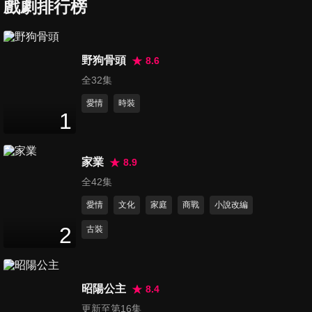
戲劇排行榜
第7集
15
分鐘
野狗骨頭
8.6
全32集
第8集
14
分鐘
愛情
時裝
1
第9集
家業
8.9
15
分鐘
全42集
愛情
文化
家庭
商戰
小說改編
第10集
2
古裝
14
分鐘
昭陽公主
8.4
第11集
更新至第16集