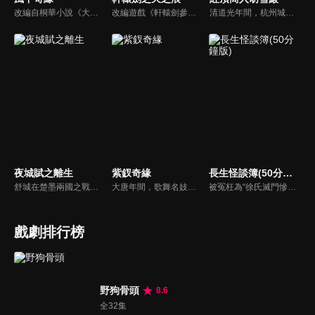
改編自桐華小說《大漠謠》。被狼群撫養長大的女孩兒莘月（劉詩詩），遇見從建安來的莫循（胡歌）和衛無忌（彭于晏）。在兩人的影響下，改名為莘月，踏上了建安。莫循溫文爾雅，莘月對他情根深種；另一方面，英姿勃發的將軍衛無忌對莘月一片癡情。莘月面對兩個痴心付出的男人心中煎熬，她會如何抉擇呢…
改編遊戲《軒轅劍參外傳-天之痕》。宇文拓和陳靖仇皆為亡國皇子，本為死仇的兩人，在因緣際會之下成為生死之交，共同踏上尋找昆侖鏡、女媧石、神農鼎、崆峒印、伏羲琴等五神器的旅程，更一路結交好友進而得到真愛。不料在魔王的操控下，宇文拓背叛好友，失去一切...
清道光年間，杭州城內信和錢莊的夥計胡雪巖在中秋節前夕來找徐瘋子要賬，不料，走投無路的徐瘋子自殺身亡，胡雪巖同情孤寡一生的徐瘋子，料理他的後事，反被人誤傳是他逼死了徐瘋子；漕幫首領七姑娘曾受恩於徐瘋子，聞訊欲為報仇，將胡雪巖抓到，要把他扔入湖中，船家女羅四見到，叫人將胡雪巖救下...
夜城賦之離生
紫釵奇緣
長生怪談簿(50分鐘版)
舒城在楚墨兩國之戰中落敗，並成為了墨國五皇女莫茴的魂器。失去自我意識的舒城跟隨姐姐莫茹回到墨國，面對失而復得的妹妹，莫茹欣喜又憂慮。為了保護親人和國家她棄醫從戎，甚至為了保護莫茴不惜被砍掉一條手臂，然而這一切都阻擋不了局勢的動盪不安...
大唐年間，歌舞名妓霍小玉、風流俠客納蘭東、書香才子李益和巾幗紅顏盧靖瀾為首的風騷人物，彼此錯綜複雜的命運與感情糾葛。一場指腹為婚的誤會，造成浪漫卻無果的錯點鴛鴦，他們在階級差異與強權壓迫中勇於追求真愛，在宮廷權謀與世俗現實的拉扯中身不由己地被推向命運的叉路...
被冤枉為“徐氏滅門慘案”兇手的主人公在多年後深陷倖存者的複仇圈套，成功說服其共同對抗真兇，並找出真相的故事。整個故事發生在一個荒山客棧，眾人鬥智斗勇，一步步揭開每個人的秘密，還原案件本來面目。
戲劇排行榜
野狗骨頭
8.6
全32集