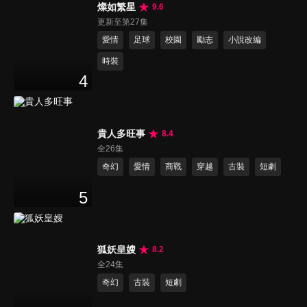
燦如繁星
9.6
更新至第27集
愛情
足球
校園
勵志
小說改編
時裝
4
貴人多旺事
8.4
全26集
奇幻
愛情
商戰
穿越
古裝
短劇
5
狐妖皇嫂
8.2
全24集
奇幻
古裝
短劇