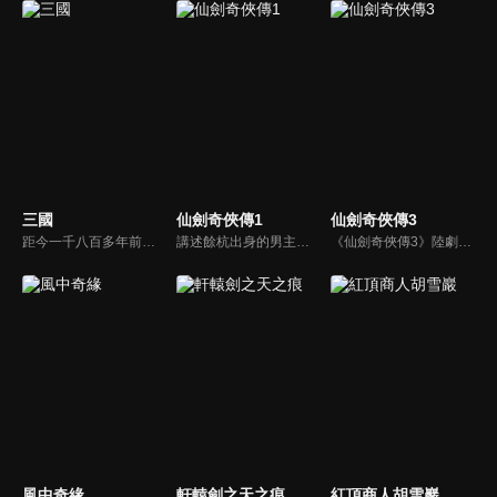
三國
仙劍奇俠傳1
仙劍奇俠傳3
距今一千八百多年前，漢帝國衰敗積重難返，長安城內董卓荒淫無度、濫殺無辜，引起舉國義憤，而以曹操為首殲滅董卓，造就了群雄割據，至赤壁之戰後三國鼎立，再到司馬氏篡魏，天下歸晉為止，這個英雄輩出、波瀾壯闊的大傳奇時代終於結束。而其中的英雄人物和動人故事，仍被傳頌至今。
講述餘杭出身的男主人公李逍遙（胡歌）因機緣巧合結識流落中原的南詔公主趙靈兒（劉亦菲），在護送其回苗疆尋母的旅途中斬妖除魔、歷經艱險，最終合力擊敗控制南詔國的拜月教主，解救了國家和人民。
《仙劍奇俠傳3》陸劇線上看。講述了男主人公景天夢想成為蜀山大俠，為了協助蜀山派封印鎖妖塔，他與唐雪見、徐長卿等人一同展開尋找五顆靈珠的冒險之旅，期間歷經艱險，最終卻引出了眾人意想不到的前世今生和愛恨糾葛。
風中奇緣
軒轅劍之天之痕
紅頂商人胡雪巖