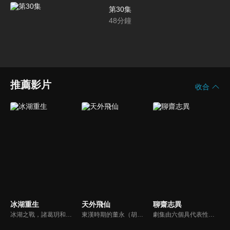
第30集
48
分鐘
推薦影片
收合
冰湖重生
天外飛仙
聊齋志異
冰湖之戰，諸葛玥和楚喬落入冰湖，楚喬被燕洵所救，得知諸葛玥已死，她尋機刺殺燕洵，為諸葛玥報仇。楚喬在卞唐幾次三番受到一位神秘男子的幫助，她有種似曾相識的感覺，不禁懷疑諸葛玥還活著。燕洵變本加厲，掀起四國紛亂。最終，楚喬能否平定天下並再與諸葛玥重聚？
東漢時期的董永（胡歌），偶遇了玉皇大帝的女兒七仙女（林依晨）進而相愛，然而人仙殊途，他們的愛情，不可能得到月老的祝福。小七更被玉帝懲罰關入幽冥園。在眾仙的求情下，玉帝批准小七與董永回到人間並且結為夫妻，但限期只有一百天。他們相信彼此真心相愛，直到天荒地老，他們一定可以相見﹗
劇集由六個具代表性的故事單元構成的，分別為《畫皮》（曾黎、江華主演）、《小翠》（林志穎、李冰冰主演）、《阿寶》（袁弘、楊丞琳主演）、《陸判》（黃曉明、胡可主演）、《小謝》（TAE、唐寧、霍思燕主演）、《小倩》（胡歌、楊冪主演）