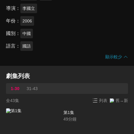
導演
李國立
年份
2006
國別
中國
語言
國語
顯示較少
劇集列表
1-30
31-43
全43集
列表
舊→新
第1集
49
分鐘