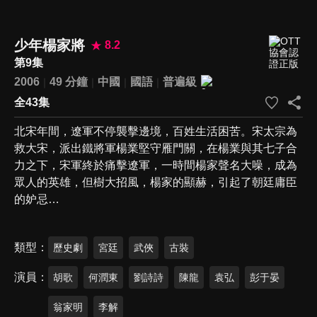
少年楊家將
8.2
第9集
2006
49 分鐘
中國
國語
普遍級
全43集
北宋年間，遼軍不停襲擊邊境，百姓生活困苦。宋太宗為
救大宋，派出鐵將軍楊業堅守雁門關，在楊業與其七子合
力之下，宋軍終於痛擊遼軍，一時間楊家聲名大噪，成為
眾人的英雄，但樹大招風，楊家的顯赫，引起了朝廷庸臣
的妒忌…
類型
歷史劇
宮廷
武俠
古裝
演員
胡歌
何潤東
劉詩詩
陳龍
袁弘
彭于晏
翁家明
李解