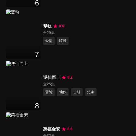
6
雙軌
8.6
全29集
愛情
時裝
7
逆仙而上
8.2
全25集
冒險
仙俠
古裝
短劇
8
萬福金安
8.6
全32集