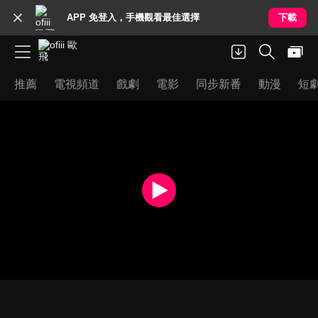
APP 免登入，手機觀看最佳選擇
下載
推薦
電視頻道
戲劇
電影
同步新番
動漫
短