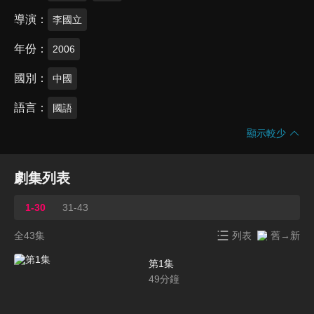
導演
李國立
年份
2006
國別
中國
語言
國語
顯示較少
劇集列表
1-30
31-43
全43集
列表
舊→新
第1集
49
分鐘