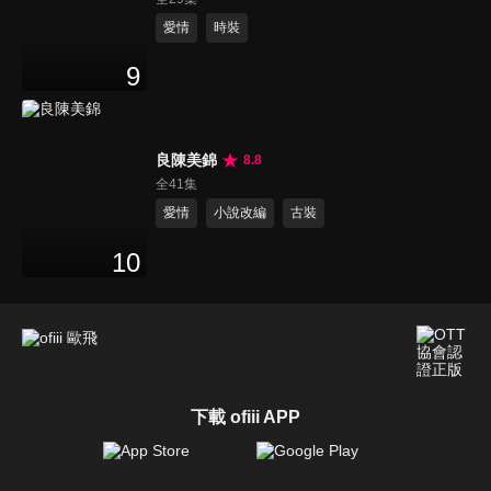
愛情
時裝
9
良陳美錦
8.8
全41集
愛情
小說改編
古裝
10
下載 ofiii APP