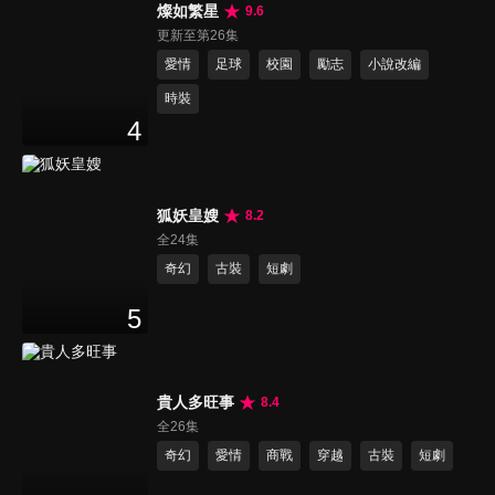
燦如繁星
9.6
更新至第26集
愛情
足球
校園
勵志
小說改編
時裝
4
狐妖皇嫂
8.2
全24集
奇幻
古裝
短劇
5
貴人多旺事
8.4
全26集
奇幻
愛情
商戰
穿越
古裝
短劇