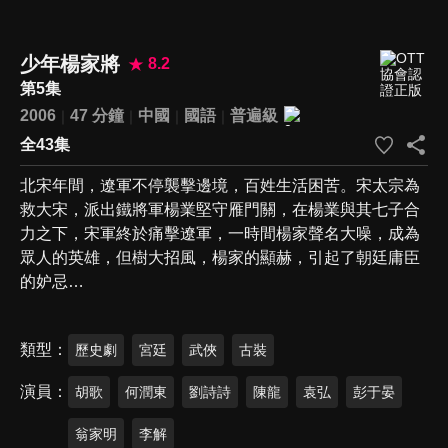
少年楊家將
8.2
第5集
2006
47 分鐘
中國
國語
普遍級
全43集
北宋年間，遼軍不停襲擊邊境，百姓生活困苦。宋太宗為
救大宋，派出鐵將軍楊業堅守雁門關，在楊業與其七子合
力之下，宋軍終於痛擊遼軍，一時間楊家聲名大噪，成為
眾人的英雄，但樹大招風，楊家的顯赫，引起了朝廷庸臣
的妒忌…
類型
歷史劇
宮廷
武俠
古裝
演員
胡歌
何潤東
劉詩詩
陳龍
袁弘
彭于晏
翁家明
李解