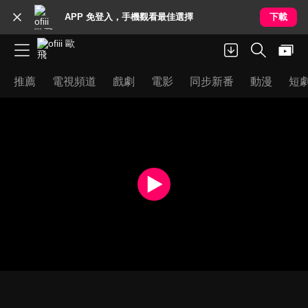
APP 免登入，手機觀看最佳選擇
下載
推薦
電視頻道
戲劇
電影
同步新番
動漫
短