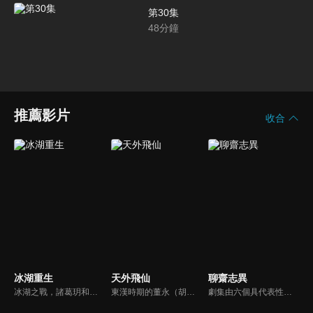
第30集
48
分鐘
推薦影片
收合
冰湖重生
天外飛仙
聊齋志異
冰湖之戰，諸葛玥和楚喬落入冰湖，楚喬被燕洵所救，得知諸葛玥已死，她尋機刺殺燕洵，為諸葛玥報仇。楚喬在卞唐幾次三番受到一位神秘男子的幫助，她有種似曾相識的感覺，不禁懷疑諸葛玥還活著。燕洵變本加厲，掀起四國紛亂。最終，楚喬能否平定天下並再與諸葛玥重聚？
東漢時期的董永（胡歌），偶遇了玉皇大帝的女兒七仙女（林依晨）進而相愛，然而人仙殊途，他們的愛情，不可能得到月老的祝福。小七更被玉帝懲罰關入幽冥園。在眾仙的求情下，玉帝批准小七與董永回到人間並且結為夫妻，但限期只有一百天。他們相信彼此真心相愛，直到天荒地老，他們一定可以相見﹗
劇集由六個具代表性的故事單元構成的，分別為《畫皮》（曾黎、江華主演）、《小翠》（林志穎、李冰冰主演）、《阿寶》（袁弘、楊丞琳主演）、《陸判》（黃曉明、胡可主演）、《小謝》（TAE、唐寧、霍思燕主演）、《小倩》（胡歌、楊冪主演）