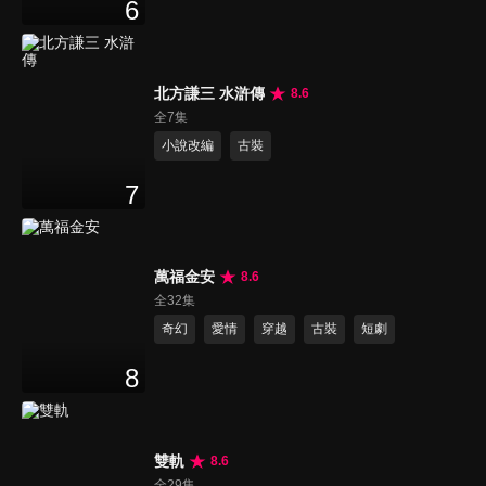
6
北方謙三 水滸傳
8.6
全7集
小說改編
古裝
7
萬福金安
8.6
全32集
奇幻
愛情
穿越
古裝
短劇
8
雙軌
8.6
全29集