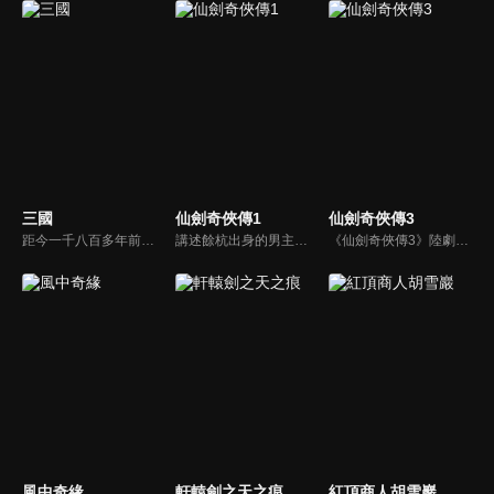
三國
仙劍奇俠傳1
仙劍奇俠傳3
距今一千八百多年前，漢帝國衰敗積重難返，長安城內董卓荒淫無度、濫殺無辜，引起舉國義憤，而以曹操為首殲滅董卓，造就了群雄割據，至赤壁之戰後三國鼎立，再到司馬氏篡魏，天下歸晉為止，這個英雄輩出、波瀾壯闊的大傳奇時代終於結束。而其中的英雄人物和動人故事，仍被傳頌至今。
講述餘杭出身的男主人公李逍遙（胡歌）因機緣巧合結識流落中原的南詔公主趙靈兒（劉亦菲），在護送其回苗疆尋母的旅途中斬妖除魔、歷經艱險，最終合力擊敗控制南詔國的拜月教主，解救了國家和人民。
《仙劍奇俠傳3》陸劇線上看。講述了男主人公景天夢想成為蜀山大俠，為了協助蜀山派封印鎖妖塔，他與唐雪見、徐長卿等人一同展開尋找五顆靈珠的冒險之旅，期間歷經艱險，最終卻引出了眾人意想不到的前世今生和愛恨糾葛。
風中奇緣
軒轅劍之天之痕
紅頂商人胡雪巖