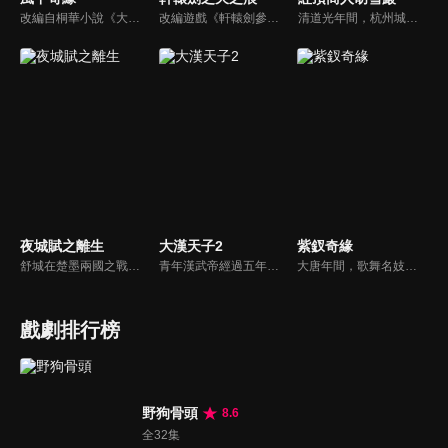
改編自桐華小說《大漠謠》。被狼群撫養長大的女孩兒莘月（劉詩詩），遇見從建安來的莫循（胡歌）和衛無忌（彭于晏）。在兩人的影響下，改名為莘月，踏上了建安。莫循溫文爾雅，莘月對他情根深種；另一方面，英姿勃發的將軍衛無忌對莘月一片癡情。莘月面對兩個痴心付出的男人心中煎熬，她會如何抉擇呢…
改編遊戲《軒轅劍參外傳-天之痕》。宇文拓和陳靖仇皆為亡國皇子，本為死仇的兩人，在因緣際會之下成為生死之交，共同踏上尋找昆侖鏡、女媧石、神農鼎、崆峒印、伏羲琴等五神器的旅程，更一路結交好友進而得到真愛。不料在魔王的操控下，宇文拓背叛好友，失去一切...
清道光年間，杭州城內信和錢莊的夥計胡雪巖在中秋節前夕來找徐瘋子要賬，不料，走投無路的徐瘋子自殺身亡，胡雪巖同情孤寡一生的徐瘋子，料理他的後事，反被人誤傳是他逼死了徐瘋子；漕幫首領七姑娘曾受恩於徐瘋子，聞訊欲為報仇，將胡雪巖抓到，要把他扔入湖中，船家女羅四見到，叫人將胡雪巖救下...
夜城賦之離生
大漢天子2
紫釵奇緣
舒城在楚墨兩國之戰中落敗，並成為了墨國五皇女莫茴的魂器。失去自我意識的舒城跟隨姐姐莫茹回到墨國，面對失而復得的妹妹，莫茹欣喜又憂慮。為了保護親人和國家她棄醫從戎，甚至為了保護莫茴不惜被砍掉一條手臂，然而這一切都阻擋不了局勢的動盪不安...
青年漢武帝經過五年執政，平息後宮勢力、抗拒外患入侵、粉碎政變陰謀，坐穩了皇帝寶座，正是開展雄才大略之時。能臣汲黯受到賞識，並引薦另一位奇才主父偃，漢武帝視其張固再世，委以重任。國力強盛使漢武帝屢屢北伐外族，只是規模巨大的戰爭使漢室逐漸捉襟見肘，諸侯勢力蠢蠢欲動。
大唐年間，歌舞名妓霍小玉、風流俠客納蘭東、書香才子李益和巾幗紅顏盧靖瀾為首的風騷人物，彼此錯綜複雜的命運與感情糾葛。一場指腹為婚的誤會，造成浪漫卻無果的錯點鴛鴦，他們在階級差異與強權壓迫中勇於追求真愛，在宮廷權謀與世俗現實的拉扯中身不由己地被推向命運的叉路...
戲劇排行榜
野狗骨頭
8.6
全32集