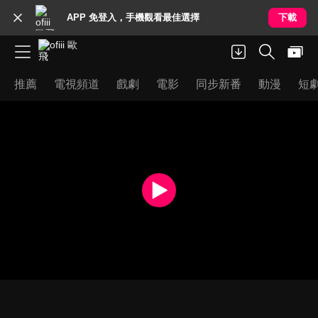
APP 免登入，手機觀看最佳選擇
下載
推薦
電視頻道
戲劇
電影
同步新番
動漫
短