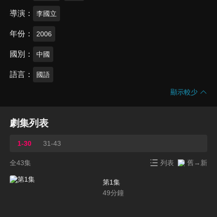
導演
李國立
年份
2006
國別
中國
語言
國語
顯示較少
劇集列表
1-30
31-43
全43集
列表
舊→新
第1集
49
分鐘