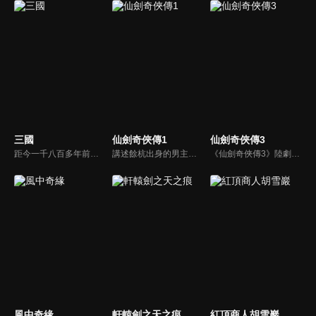
三國
仙劍奇俠傳1
仙劍奇俠傳3
距今一千八百多年前，漢帝國衰敗積重難返，長安城內董卓荒淫無度、濫殺無辜，引起舉國義憤，而以曹操為首殲滅董卓，造就了群雄割據，至赤壁之戰後三國鼎立，再到司馬氏篡魏，天下歸晉為止，這個英雄輩出、波瀾壯闊的大傳奇時代終於結束。而其中的英雄人物和動人故事，仍被傳頌至今。
講述餘杭出身的男主人公李逍遙（胡歌）因機緣巧合結識流落中原的南詔公主趙靈兒（劉亦菲），在護送其回苗疆尋母的旅途中斬妖除魔、歷經艱險，最終合力擊敗控制南詔國的拜月教主，解救了國家和人民。
《仙劍奇俠傳3》陸劇線上看。講述了男主人公景天夢想成為蜀山大俠，為了協助蜀山派封印鎖妖塔，他與唐雪見、徐長卿等人一同展開尋找五顆靈珠的冒險之旅，期間歷經艱險，最終卻引出了眾人意想不到的前世今生和愛恨糾葛。
風中奇緣
軒轅劍之天之痕
紅頂商人胡雪巖