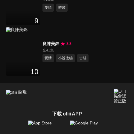
愛情
時裝
9
良陳美錦
8.8
全41集
愛情
小說改編
古裝
10
下載 ofiii APP