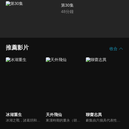
第30集
48
分鐘
推薦影片
收合
冰湖重生
天外飛仙
聊齋志異
冰湖之戰，諸葛玥和楚喬落入冰湖，楚喬被燕洵所救，得知諸葛玥已死，她尋機刺殺燕洵，為諸葛玥報仇。楚喬在卞唐幾次三番受到一位神秘男子的幫助，她有種似曾相識的感覺，不禁懷疑諸葛玥還活著。燕洵變本加厲，掀起四國紛亂。最終，楚喬能否平定天下並再與諸葛玥重聚？
東漢時期的董永（胡歌），偶遇了玉皇大帝的女兒七仙女（林依晨）進而相愛，然而人仙殊途，他們的愛情，不可能得到月老的祝福。小七更被玉帝懲罰關入幽冥園。在眾仙的求情下，玉帝批准小七與董永回到人間並且結為夫妻，但限期只有一百天。他們相信彼此真心相愛，直到天荒地老，他們一定可以相見﹗
劇集由六個具代表性的故事單元構成的，分別為《畫皮》（曾黎、江華主演）、《小翠》（林志穎、李冰冰主演）、《阿寶》（袁弘、楊丞琳主演）、《陸判》（黃曉明、胡可主演）、《小謝》（TAE、唐寧、霍思燕主演）、《小倩》（胡歌、楊冪主演）