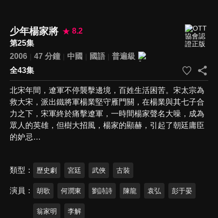
少年楊家將
8.2
第25集
2006
47 分鐘
中國
國語
普遍級
全43集
北宋年間，遼軍不停襲擊邊境，百姓生活困苦。宋太宗為
救大宋，派出鐵將軍楊業堅守雁門關，在楊業與其七子合
力之下，宋軍終於痛擊遼軍，一時間楊家聲名大噪，成為
眾人的英雄，但樹大招風，楊家的顯赫，引起了朝廷庸臣
的妒忌…
類型
歷史劇
宮廷
武俠
古裝
演員
胡歌
何潤東
劉詩詩
陳龍
袁弘
彭于晏
翁家明
李解