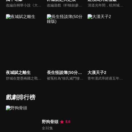
改編自桐華小說《大漠謠》。被狼群撫養長大的女孩兒莘月（劉詩詩），遇見從建安來的莫循（胡歌）和衛無忌（彭于晏）。在兩人的影響下，改名為莘月，踏上了建安。莫循溫文爾雅，莘月對他情根深種；另一方面，英姿勃發的將軍衛無忌對莘月一片癡情。莘月面對兩個痴心付出的男人心中煎熬，她會如何抉擇呢…
改編遊戲《軒轅劍參外傳-天之痕》。宇文拓和陳靖仇皆為亡國皇子，本為死仇的兩人，在因緣際會之下成為生死之交，共同踏上尋找昆侖鏡、女媧石、神農鼎、崆峒印、伏羲琴等五神器的旅程，更一路結交好友進而得到真愛。不料在魔王的操控下，宇文拓背叛好友，失去一切...
清道光年間，杭州城內信和錢莊的夥計胡雪巖在中秋節前夕來找徐瘋子要賬，不料，走投無路的徐瘋子自殺身亡，胡雪巖同情孤寡一生的徐瘋子，料理他的後事，反被人誤傳是他逼死了徐瘋子；漕幫首領七姑娘曾受恩於徐瘋子，聞訊欲為報仇，將胡雪巖抓到，要把他扔入湖中，船家女羅四見到，叫人將胡雪巖救下...
夜城賦之離生
長生怪談簿(50分鐘版)
大漢天子2
舒城在楚墨兩國之戰中落敗，並成為了墨國五皇女莫茴的魂器。失去自我意識的舒城跟隨姐姐莫茹回到墨國，面對失而復得的妹妹，莫茹欣喜又憂慮。為了保護親人和國家她棄醫從戎，甚至為了保護莫茴不惜被砍掉一條手臂，然而這一切都阻擋不了局勢的動盪不安...
被冤枉為“徐氏滅門慘案”兇手的主人公在多年後深陷倖存者的複仇圈套，成功說服其共同對抗真兇，並找出真相的故事。整個故事發生在一個荒山客棧，眾人鬥智斗勇，一步步揭開每個人的秘密，還原案件本來面目。
青年漢武帝經過五年執政，平息後宮勢力、抗拒外患入侵、粉碎政變陰謀，坐穩了皇帝寶座，正是開展雄才大略之時。能臣汲黯受到賞識，並引薦另一位奇才主父偃，漢武帝視其張固再世，委以重任。國力強盛使漢武帝屢屢北伐外族，只是規模巨大的戰爭使漢室逐漸捉襟見肘，諸侯勢力蠢蠢欲動。
戲劇排行榜
野狗骨頭
8.6
全32集