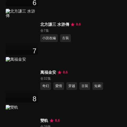
6
北方謙三 水滸傳
8.6
全7集
小說改編
古裝
7
萬福金安
8.6
全32集
奇幻
愛情
穿越
古裝
短劇
8
雙軌
8.6
全29集