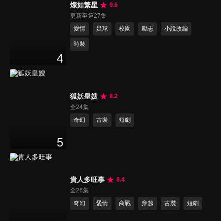
燦如繁星
9.6
更新至第27集
愛情
足球
校園
勵志
小說改編
時裝
4
狐妖皇嫂
8.2
全24集
奇幻
古裝
短劇
5
貴人多旺事
8.4
全26集
奇幻
愛情
商戰
穿越
古裝
短劇