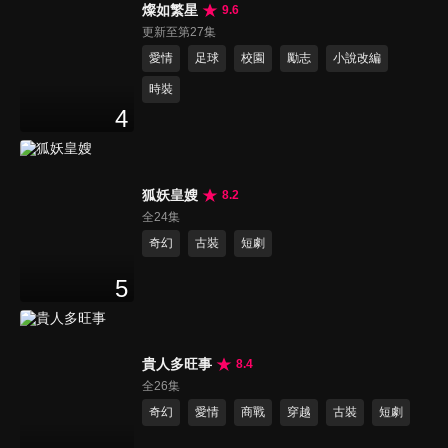
燦如繁星
9.6
更新至第27集
愛情
足球
校園
勵志
小說改編
時裝
4
狐妖皇嫂
8.2
全24集
奇幻
古裝
短劇
5
貴人多旺事
8.4
全26集
奇幻
愛情
商戰
穿越
古裝
短劇