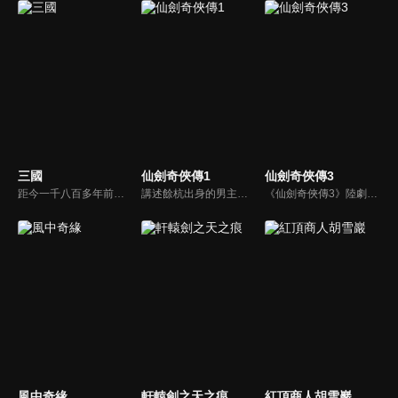
三國
仙劍奇俠傳1
仙劍奇俠傳3
距今一千八百多年前，漢帝國衰敗積重難返，長安城內董卓荒淫無度、濫殺無辜，引起舉國義憤，而以曹操為首殲滅董卓，造就了群雄割據，至赤壁之戰後三國鼎立，再到司馬氏篡魏，天下歸晉為止，這個英雄輩出、波瀾壯闊的大傳奇時代終於結束。而其中的英雄人物和動人故事，仍被傳頌至今。
講述餘杭出身的男主人公李逍遙（胡歌）因機緣巧合結識流落中原的南詔公主趙靈兒（劉亦菲），在護送其回苗疆尋母的旅途中斬妖除魔、歷經艱險，最終合力擊敗控制南詔國的拜月教主，解救了國家和人民。
《仙劍奇俠傳3》陸劇線上看。講述了男主人公景天夢想成為蜀山大俠，為了協助蜀山派封印鎖妖塔，他與唐雪見、徐長卿等人一同展開尋找五顆靈珠的冒險之旅，期間歷經艱險，最終卻引出了眾人意想不到的前世今生和愛恨糾葛。
風中奇緣
軒轅劍之天之痕
紅頂商人胡雪巖