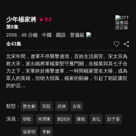
少年楊家將
8.2
第8集
2006
48 分鐘
中國
國語
普遍級
全43集
北宋年間，遼軍不停襲擊邊境，百姓生活困苦。宋太宗為
救大宋，派出鐵將軍楊業堅守雁門關，在楊業與其七子合
力之下，宋軍終於痛擊遼軍，一時間楊家聲名大噪，成為
眾人的英雄，但樹大招風，楊家的顯赫，引起了朝廷庸臣
的妒忌…
類型
歷史劇
宮廷
武俠
古裝
演員
胡歌
何潤東
劉詩詩
陳龍
袁弘
彭于晏
翁家明
李解