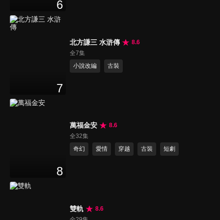
6
北方謙三 水滸傳
8.6
全7集
小說改編
古裝
7
萬福金安
8.6
全32集
奇幻
愛情
穿越
古裝
短劇
8
雙軌
8.6
全29集