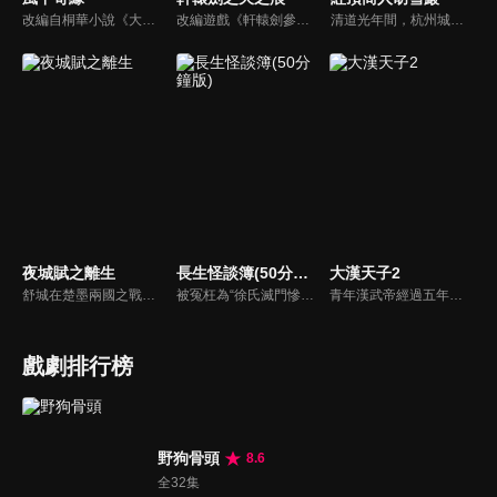
改編自桐華小說《大漠謠》。被狼群撫養長大的女孩兒莘月（劉詩詩），遇見從建安來的莫循（胡歌）和衛無忌（彭于晏）。在兩人的影響下，改名為莘月，踏上了建安。莫循溫文爾雅，莘月對他情根深種；另一方面，英姿勃發的將軍衛無忌對莘月一片癡情。莘月面對兩個痴心付出的男人心中煎熬，她會如何抉擇呢…
改編遊戲《軒轅劍參外傳-天之痕》。宇文拓和陳靖仇皆為亡國皇子，本為死仇的兩人，在因緣際會之下成為生死之交，共同踏上尋找昆侖鏡、女媧石、神農鼎、崆峒印、伏羲琴等五神器的旅程，更一路結交好友進而得到真愛。不料在魔王的操控下，宇文拓背叛好友，失去一切...
清道光年間，杭州城內信和錢莊的夥計胡雪巖在中秋節前夕來找徐瘋子要賬，不料，走投無路的徐瘋子自殺身亡，胡雪巖同情孤寡一生的徐瘋子，料理他的後事，反被人誤傳是他逼死了徐瘋子；漕幫首領七姑娘曾受恩於徐瘋子，聞訊欲為報仇，將胡雪巖抓到，要把他扔入湖中，船家女羅四見到，叫人將胡雪巖救下...
夜城賦之離生
長生怪談簿(50分鐘版)
大漢天子2
舒城在楚墨兩國之戰中落敗，並成為了墨國五皇女莫茴的魂器。失去自我意識的舒城跟隨姐姐莫茹回到墨國，面對失而復得的妹妹，莫茹欣喜又憂慮。為了保護親人和國家她棄醫從戎，甚至為了保護莫茴不惜被砍掉一條手臂，然而這一切都阻擋不了局勢的動盪不安...
被冤枉為“徐氏滅門慘案”兇手的主人公在多年後深陷倖存者的複仇圈套，成功說服其共同對抗真兇，並找出真相的故事。整個故事發生在一個荒山客棧，眾人鬥智斗勇，一步步揭開每個人的秘密，還原案件本來面目。
青年漢武帝經過五年執政，平息後宮勢力、抗拒外患入侵、粉碎政變陰謀，坐穩了皇帝寶座，正是開展雄才大略之時。能臣汲黯受到賞識，並引薦另一位奇才主父偃，漢武帝視其張固再世，委以重任。國力強盛使漢武帝屢屢北伐外族，只是規模巨大的戰爭使漢室逐漸捉襟見肘，諸侯勢力蠢蠢欲動。
戲劇排行榜
野狗骨頭
8.6
全32集