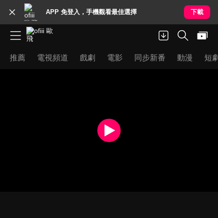
APP 免登入，手機觀看最佳選擇
下載
推薦
電視頻道
戲劇
電影
同步新番
動漫
短