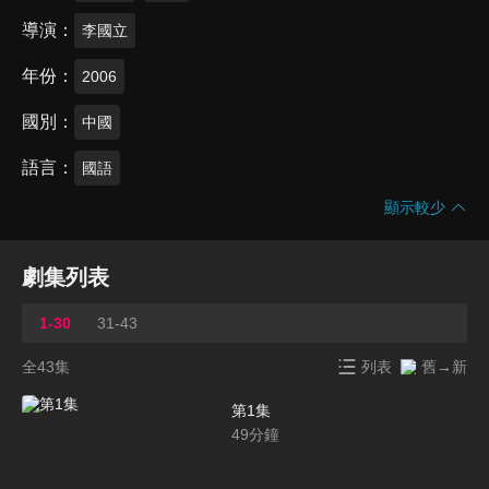
導演
李國立
年份
2006
國別
中國
語言
國語
顯示較少
劇集列表
1-30
31-43
全43集
列表
舊→新
第1集
49
分鐘