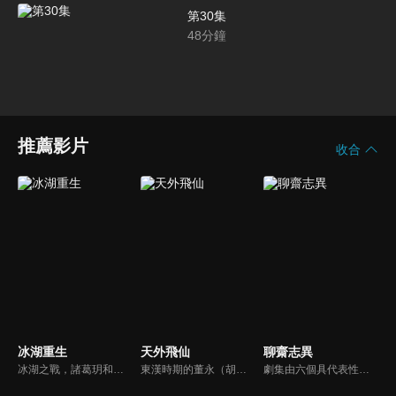
第30集
48
分鐘
推薦影片
收合
冰湖重生
天外飛仙
聊齋志異
冰湖之戰，諸葛玥和楚喬落入冰湖，楚喬被燕洵所救，得知諸葛玥已死，她尋機刺殺燕洵，為諸葛玥報仇。楚喬在卞唐幾次三番受到一位神秘男子的幫助，她有種似曾相識的感覺，不禁懷疑諸葛玥還活著。燕洵變本加厲，掀起四國紛亂。最終，楚喬能否平定天下並再與諸葛玥重聚？
東漢時期的董永（胡歌），偶遇了玉皇大帝的女兒七仙女（林依晨）進而相愛，然而人仙殊途，他們的愛情，不可能得到月老的祝福。小七更被玉帝懲罰關入幽冥園。在眾仙的求情下，玉帝批准小七與董永回到人間並且結為夫妻，但限期只有一百天。他們相信彼此真心相愛，直到天荒地老，他們一定可以相見﹗
劇集由六個具代表性的故事單元構成的，分別為《畫皮》（曾黎、江華主演）、《小翠》（林志穎、李冰冰主演）、《阿寶》（袁弘、楊丞琳主演）、《陸判》（黃曉明、胡可主演）、《小謝》（TAE、唐寧、霍思燕主演）、《小倩》（胡歌、楊冪主演）