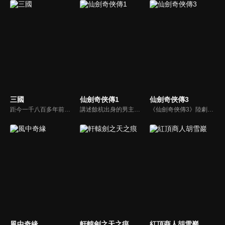
三國
仙劍奇俠傳1
仙劍奇俠傳3
距今一千八百多年前，漢帝國衰敗積重難返，長安城內董卓荒淫無度、濫殺無辜，引起舉國義憤，而以曹操為首殲滅董卓，造就了群雄割據，至赤壁之戰後三國鼎立，再到司馬氏篡魏，天下歸晉為止，這個英雄輩出、波瀾壯闊的大傳奇時代終於結束。而其中的英雄人物和動人故事，仍被傳頌至今。
講述餘杭出身的男主人公李逍遙（胡歌）因機緣巧合結識流落中原的南詔公主趙靈兒（劉亦菲），在護送其回苗疆尋母的旅途中斬妖除魔、歷經艱險，最終合力擊敗控制南詔國的拜月教主，解救了國家和人民。
《仙劍奇俠傳3》陸劇線上看。講述了男主人公景天夢想成為蜀山大俠，為了協助蜀山派封印鎖妖塔，他與唐雪見、徐長卿等人一同展開尋找五顆靈珠的冒險之旅，期間歷經艱險，最終卻引出了眾人意想不到的前世今生和愛恨糾葛。
風中奇緣
軒轅劍之天之痕
紅頂商人胡雪巖