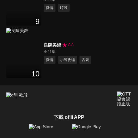
愛情
時裝
9
良陳美錦
8.8
全41集
愛情
小說改編
古裝
10
下載 ofiii APP