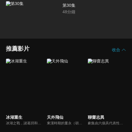
第30集
48
分鐘
推薦影片
收合
冰湖重生
天外飛仙
聊齋志異
冰湖之戰，諸葛玥和楚喬落入冰湖，楚喬被燕洵所救，得知諸葛玥已死，她尋機刺殺燕洵，為諸葛玥報仇。楚喬在卞唐幾次三番受到一位神秘男子的幫助，她有種似曾相識的感覺，不禁懷疑諸葛玥還活著。燕洵變本加厲，掀起四國紛亂。最終，楚喬能否平定天下並再與諸葛玥重聚？
東漢時期的董永（胡歌），偶遇了玉皇大帝的女兒七仙女（林依晨）進而相愛，然而人仙殊途，他們的愛情，不可能得到月老的祝福。小七更被玉帝懲罰關入幽冥園。在眾仙的求情下，玉帝批准小七與董永回到人間並且結為夫妻，但限期只有一百天。他們相信彼此真心相愛，直到天荒地老，他們一定可以相見﹗
劇集由六個具代表性的故事單元構成的，分別為《畫皮》（曾黎、江華主演）、《小翠》（林志穎、李冰冰主演）、《阿寶》（袁弘、楊丞琳主演）、《陸判》（黃曉明、胡可主演）、《小謝》（TAE、唐寧、霍思燕主演）、《小倩》（胡歌、楊冪主演）