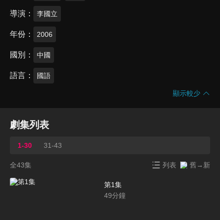
導演
李國立
年份
2006
國別
中國
語言
國語
顯示較少
劇集列表
1-30
31-43
全43集
列表
舊→新
第1集
49
分鐘