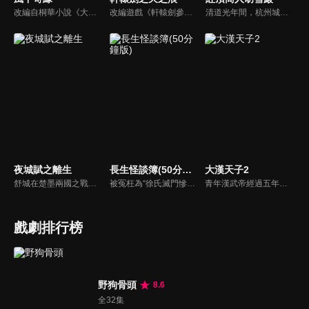
改編自桐華小說《大漠謠》。被狼群撫養長大的女孩兒莘月（劉詩詩），遇見從建安來的莫循（胡歌）和衛無忌（彭于晏）。在兩人的影響下，改名為莘月，踏上了建安。莫循溫文爾雅，莘月對他情根深種；另一方面，英姿勃發的將軍衛無忌對莘月一片癡情。莘月面對兩個痴心付出的男人心中煎熬，她會如何抉擇呢…
改編遊戲《軒轅劍參外傳-天之痕》。宇文拓和陳靖仇皆為亡國皇子，本為死仇的兩人，在因緣際會之下成為生死之交，共同踏上尋找昆侖鏡、女媧石、神農鼎、崆峒印、伏羲琴等五神器的旅程，更一路結交好友進而得到真愛。不料在魔王的操控下，宇文拓背叛好友，失去一切...
清道光年間，杭州城內信和錢莊的夥計胡雪巖在中秋節前夕來找徐瘋子要賬，不料，走投無路的徐瘋子自殺身亡，胡雪巖同情孤寡一生的徐瘋子，料理他的後事，反被人誤傳是他逼死了徐瘋子；漕幫首領七姑娘曾受恩於徐瘋子，聞訊欲為報仇，將胡雪巖抓到，要把他扔入湖中，船家女羅四見到，叫人將胡雪巖救下...
夜城賦之離生
長生怪談簿(50分鐘版)
大漢天子2
舒城在楚墨兩國之戰中落敗，並成為了墨國五皇女莫茴的魂器。失去自我意識的舒城跟隨姐姐莫茹回到墨國，面對失而復得的妹妹，莫茹欣喜又憂慮。為了保護親人和國家她棄醫從戎，甚至為了保護莫茴不惜被砍掉一條手臂，然而這一切都阻擋不了局勢的動盪不安...
被冤枉為“徐氏滅門慘案”兇手的主人公在多年後深陷倖存者的複仇圈套，成功說服其共同對抗真兇，並找出真相的故事。整個故事發生在一個荒山客棧，眾人鬥智斗勇，一步步揭開每個人的秘密，還原案件本來面目。
青年漢武帝經過五年執政，平息後宮勢力、抗拒外患入侵、粉碎政變陰謀，坐穩了皇帝寶座，正是開展雄才大略之時。能臣汲黯受到賞識，並引薦另一位奇才主父偃，漢武帝視其張固再世，委以重任。國力強盛使漢武帝屢屢北伐外族，只是規模巨大的戰爭使漢室逐漸捉襟見肘，諸侯勢力蠢蠢欲動。
戲劇排行榜
野狗骨頭
8.6
全32集