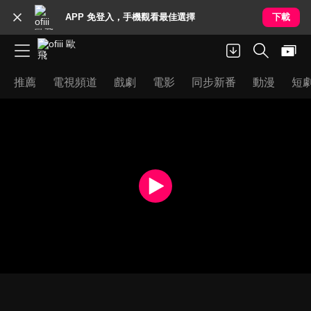
APP 免登入，手機觀看最佳選擇
下載
推薦
電視頻道
戲劇
電影
同步新番
動漫
短