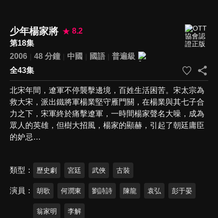
少年楊家將
8.2
第18集
2006
48 分鐘
中國
國語
普遍級
全43集
北宋年間，遼軍不停襲擊邊境，百姓生活困苦。宋太宗為
救大宋，派出鐵將軍楊業堅守雁門關，在楊業與其七子合
力之下，宋軍終於痛擊遼軍，一時間楊家聲名大噪，成為
眾人的英雄，但樹大招風，楊家的顯赫，引起了朝廷庸臣
的妒忌…
類型
歷史劇
宮廷
武俠
古裝
演員
胡歌
何潤東
劉詩詩
陳龍
袁弘
彭于晏
翁家明
李解