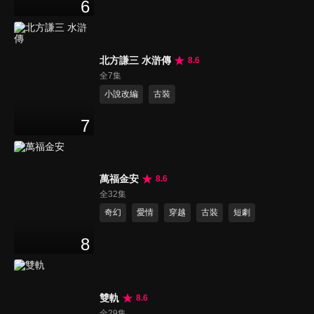
6
北方謙三 水滸傳
8.6
全7集
小說改編
古裝
7
萬福金安
8.6
全32集
奇幻
愛情
穿越
古裝
短劇
8
雙軌
8.6
全29集