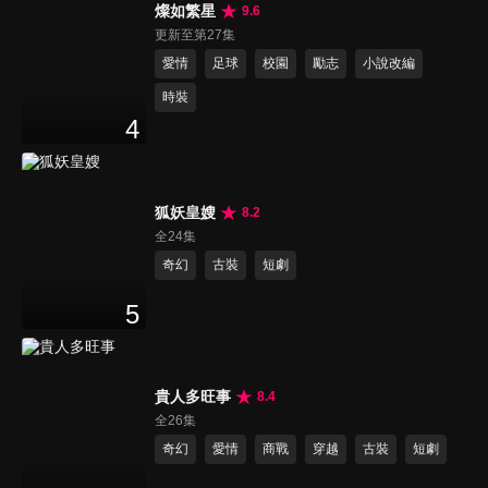
燦如繁星
9.6
更新至第27集
愛情
足球
校園
勵志
小說改編
時裝
4
狐妖皇嫂
8.2
全24集
奇幻
古裝
短劇
5
貴人多旺事
8.4
全26集
奇幻
愛情
商戰
穿越
古裝
短劇