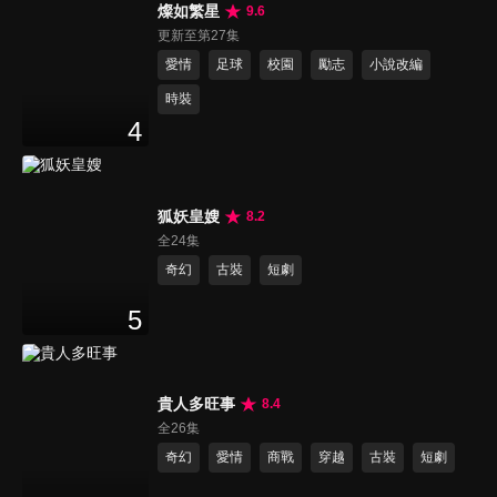
燦如繁星
9.6
更新至第27集
愛情
足球
校園
勵志
小說改編
時裝
4
狐妖皇嫂
8.2
全24集
奇幻
古裝
短劇
5
貴人多旺事
8.4
全26集
奇幻
愛情
商戰
穿越
古裝
短劇