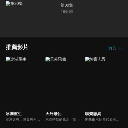
第30集
48
分鐘
推薦影片
收合
冰湖重生
天外飛仙
聊齋志異
冰湖之戰，諸葛玥和楚喬落入冰湖，楚喬被燕洵所救，得知諸葛玥已死，她尋機刺殺燕洵，為諸葛玥報仇。楚喬在卞唐幾次三番受到一位神秘男子的幫助，她有種似曾相識的感覺，不禁懷疑諸葛玥還活著。燕洵變本加厲，掀起四國紛亂。最終，楚喬能否平定天下並再與諸葛玥重聚？
東漢時期的董永（胡歌），偶遇了玉皇大帝的女兒七仙女（林依晨）進而相愛，然而人仙殊途，他們的愛情，不可能得到月老的祝福。小七更被玉帝懲罰關入幽冥園。在眾仙的求情下，玉帝批准小七與董永回到人間並且結為夫妻，但限期只有一百天。他們相信彼此真心相愛，直到天荒地老，他們一定可以相見﹗
劇集由六個具代表性的故事單元構成的，分別為《畫皮》（曾黎、江華主演）、《小翠》（林志穎、李冰冰主演）、《阿寶》（袁弘、楊丞琳主演）、《陸判》（黃曉明、胡可主演）、《小謝》（TAE、唐寧、霍思燕主演）、《小倩》（胡歌、楊冪主演）