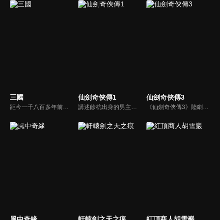
三國
仙劍奇俠傳1
仙劍奇俠傳3
距今一千八百多年前，漢帝國衰敗積重難返，長安城內董卓荒淫無度、濫殺無辜，引起舉國義憤，而以曹操為首殲滅董卓，造就了群雄割據，至赤壁之戰後三國鼎立，再到司馬氏篡魏，天下歸晉為止，這個英雄輩出、波瀾壯闊的大傳奇時代終於結束。而其中的英雄人物和動人故事，仍被傳頌至今。
講述餘杭出身的男主人公李逍遙（胡歌）因機緣巧合結識流落中原的南詔公主趙靈兒（劉亦菲），在護送其回苗疆尋母的旅途中斬妖除魔、歷經艱險，最終合力擊敗控制南詔國的拜月教主，解救了國家和人民。
《仙劍奇俠傳3》陸劇線上看。講述了男主人公景天夢想成為蜀山大俠，為了協助蜀山派封印鎖妖塔，他與唐雪見、徐長卿等人一同展開尋找五顆靈珠的冒險之旅，期間歷經艱險，最終卻引出了眾人意想不到的前世今生和愛恨糾葛。
風中奇緣
軒轅劍之天之痕
紅頂商人胡雪巖