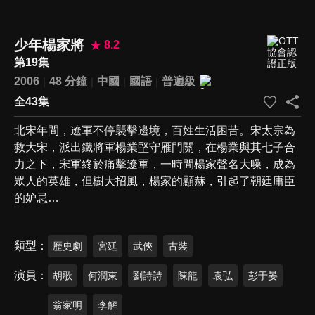
少年楊家將
8.2
第19集
2006
48 分鐘
中國
國語
普遍級
全43集
北宋年間，遼軍不停襲擊邊境，百姓生活困苦。宋太宗為
救大宋，派出鐵將軍楊業堅守雁門關，在楊業與其七子合
力之下，宋軍終於痛擊遼軍，一時間楊家聲名大噪，成為
眾人的英雄，但樹大招風，楊家的顯赫，引起了朝廷庸臣
的妒忌…
類型
歷史劇
宮廷
武俠
古裝
演員
胡歌
何潤東
劉詩詩
陳龍
袁弘
彭于晏
翁家明
李解