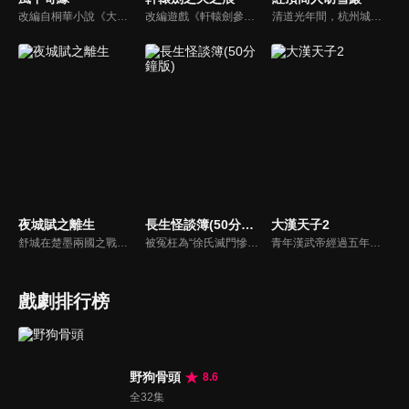
改編自桐華小說《大漠謠》。被狼群撫養長大的女孩兒莘月（劉詩詩），遇見從建安來的莫循（胡歌）和衛無忌（彭于晏）。在兩人的影響下，改名為莘月，踏上了建安。莫循溫文爾雅，莘月對他情根深種；另一方面，英姿勃發的將軍衛無忌對莘月一片癡情。莘月面對兩個痴心付出的男人心中煎熬，她會如何抉擇呢…
改編遊戲《軒轅劍參外傳-天之痕》。宇文拓和陳靖仇皆為亡國皇子，本為死仇的兩人，在因緣際會之下成為生死之交，共同踏上尋找昆侖鏡、女媧石、神農鼎、崆峒印、伏羲琴等五神器的旅程，更一路結交好友進而得到真愛。不料在魔王的操控下，宇文拓背叛好友，失去一切...
清道光年間，杭州城內信和錢莊的夥計胡雪巖在中秋節前夕來找徐瘋子要賬，不料，走投無路的徐瘋子自殺身亡，胡雪巖同情孤寡一生的徐瘋子，料理他的後事，反被人誤傳是他逼死了徐瘋子；漕幫首領七姑娘曾受恩於徐瘋子，聞訊欲為報仇，將胡雪巖抓到，要把他扔入湖中，船家女羅四見到，叫人將胡雪巖救下...
夜城賦之離生
長生怪談簿(50分鐘版)
大漢天子2
舒城在楚墨兩國之戰中落敗，並成為了墨國五皇女莫茴的魂器。失去自我意識的舒城跟隨姐姐莫茹回到墨國，面對失而復得的妹妹，莫茹欣喜又憂慮。為了保護親人和國家她棄醫從戎，甚至為了保護莫茴不惜被砍掉一條手臂，然而這一切都阻擋不了局勢的動盪不安...
被冤枉為“徐氏滅門慘案”兇手的主人公在多年後深陷倖存者的複仇圈套，成功說服其共同對抗真兇，並找出真相的故事。整個故事發生在一個荒山客棧，眾人鬥智斗勇，一步步揭開每個人的秘密，還原案件本來面目。
青年漢武帝經過五年執政，平息後宮勢力、抗拒外患入侵、粉碎政變陰謀，坐穩了皇帝寶座，正是開展雄才大略之時。能臣汲黯受到賞識，並引薦另一位奇才主父偃，漢武帝視其張固再世，委以重任。國力強盛使漢武帝屢屢北伐外族，只是規模巨大的戰爭使漢室逐漸捉襟見肘，諸侯勢力蠢蠢欲動。
戲劇排行榜
野狗骨頭
8.6
全32集