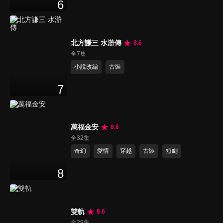
6
北方謙三 水滸傳
8.6
全7集
小說改編
古裝
7
萬福金安
8.6
全32集
奇幻
愛情
穿越
古裝
短劇
8
雙軌
8.6
全29集