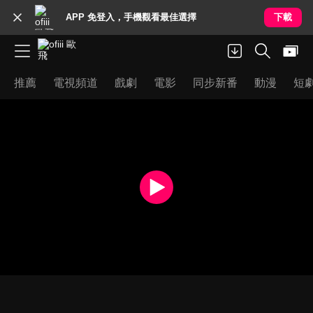
APP 免登入，手機觀看最佳選擇
下載
推薦
電視頻道
戲劇
電影
同步新番
動漫
短