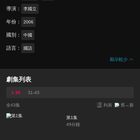
導演
李國立
年份
2006
國別
中國
語言
國語
顯示較少
劇集列表
1-30
31-43
全43集
列表
舊→新
第1集
49
分鐘