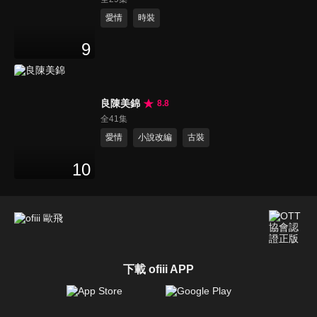
愛情
時裝
9
良陳美錦
8.8
全41集
愛情
小說改編
古裝
10
下載 ofiii APP