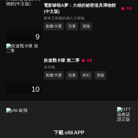
電影哆啦A夢：大雄的祕密道具博物館
9.8
(中文版)
新奇又刺激的感人大冒險
動畫/卡通
兒童
冒險
9
疾速戰卡隊 第二季
8.8
全26集
動畫/卡通
兒童
科幻
冒險
10
下載 ofiii APP