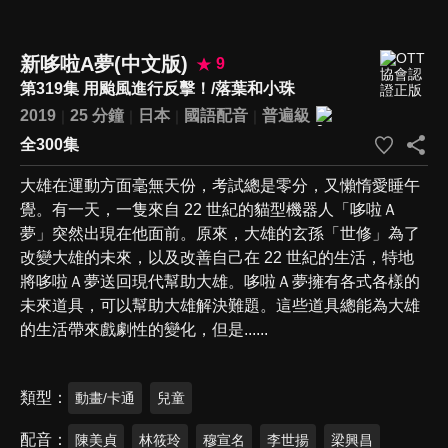
新哆啦A夢(中文版)
9
第319集 用颱風進行反擊！/落葉和小珠
2019
25 分鐘
日本
國語配音
普遍級
全300集
大雄在運動方面毫無天份，考試總是零分，又懶惰愛睡午
覺。有一天，一隻來自 22 世紀的貓型機器人「哆啦Ａ
夢」突然出現在他面前。原來，大雄的玄孫「世修」為了
改變大雄的未來，以及改善自己在 22 世紀的生活，特地
將哆啦Ａ夢送回現代幫助大雄。哆啦Ａ夢擁有各式各樣的
未來道具，可以幫助大雄解決難題。這些道具總能為大雄
的生活帶來戲劇性的變化，但是......
類型
動畫/卡通
兒童
配音
陳美貞
林筱玲
穆宣名
李世揚
梁興昌