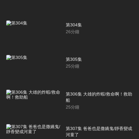
第304集
26
分鐘
第305集
25
分鐘
第306集 大雄的炸蝦/救命啊！救助
船
25
分鐘
第307集 爸爸也是撒嬌鬼/靜香變成
河童了