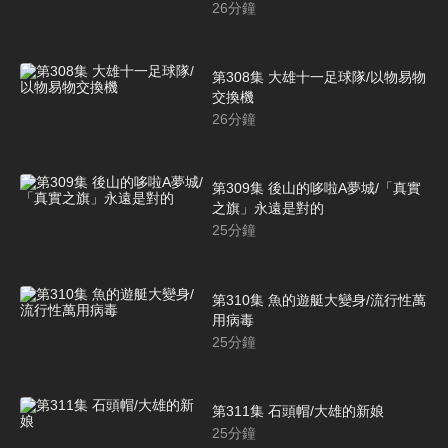
26
分鐘
第308集 大雄十一足球隊/以物易物
交換機
26
分鐘
第309集 後山的哆啦A夢城/「真實
之旗」永遠是對的
25
分鐘
第310集 魚的遊艇大變身/流行性萬
用病毒
25
分鐘
第311集 石頭帽/大雄的新娘
25
分鐘