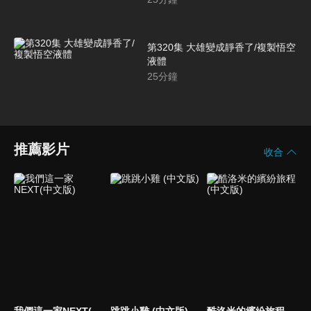
第320集 大雄變成靜香了/複製悟空
液體
25
分鐘
推薦影片
收合
我們這一家NEXT(中文版)
跳跳小雞 (中文版)
酷洛米的繽紛旅程 (中文版)