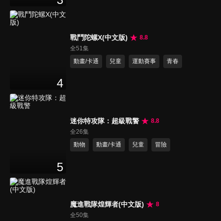
戰鬥陀螺X(中文版)
8.8
全51集
動畫/卡通
兒童
運動賽事
青春
4
迷你特攻隊：超級戰警
8.8
全26集
動物
動畫/卡通
兒童
冒險
5
魔進戰隊煌輝者(中文版)
8
全50集