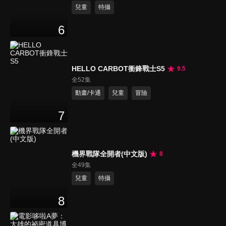
兒童
特攝
6
HELLO CARBOT衝鋒戰士S5
9.5
全52集
動畫/卡通
兒童
冒險
7
機界戰隊全開者(中文版)
8
全49集
兒童
特攝
8