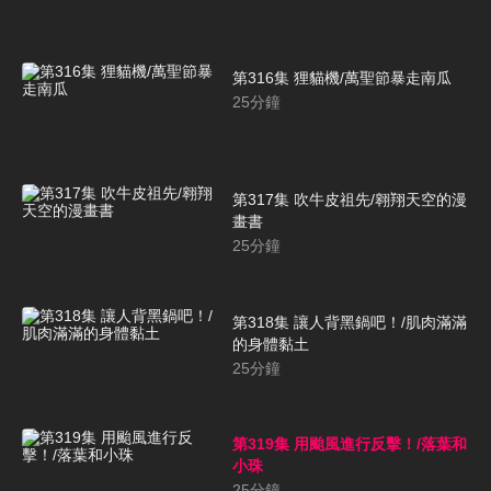
第316集 狸貓機/萬聖節暴走南瓜
25
分鐘
第317集 吹牛皮祖先/翱翔天空的漫
畫書
25
分鐘
第318集 讓人背黑鍋吧！/肌肉滿滿
的身體黏土
25
分鐘
第319集 用颱風進行反擊！/落葉和
小珠
25
分鐘