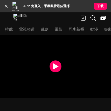
APP 免登入，手機觀看最佳選擇
下載
推薦
電視頻道
戲劇
電影
同步新番
動漫
短