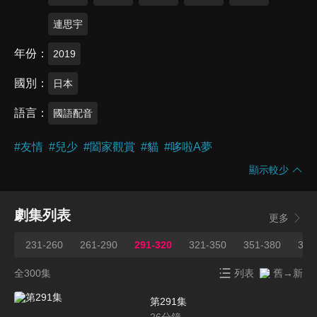
連思宇
年份
2019
國別
日本
語言
國語配音
#
友情
#
兒少
#
闔家觀賞
#
貓
#
哆啦A夢
顯示較少
劇集列表
更多
231-260
261-290
291-320
321-350
351-380
381
全300集
列表
舊→新
第291集
26
分鐘