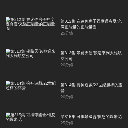
第312集 在迷你房子裡度過炎夏/充
滿正能量的正能量圈
25
分鐘
第313集 帶路天使/歡迎來到大雄航
空公司
26
分鐘
第314集 扮神遊戲/22世紀超棒的露
營
26
分鐘
第315集 可攜帶國會/憤怒的爆米花
25
分鐘