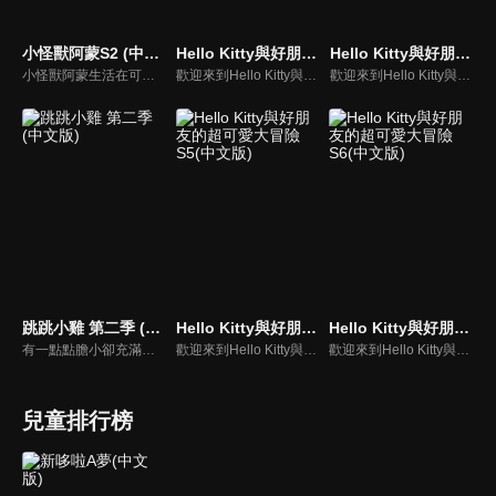
小怪獸阿蒙S2 (中文版)
Hello Kitty與好朋友的超可愛大冒險S1(中文版)
Hello Kitty與好朋友的超可愛大冒險S4(中文版)
小怪獸阿蒙生活在可愛的絨毛鎮上，他每天都會面對一些有趣的挑戰。幸運地是他是你見過最有愛心的小怪獸，並且在他的朋友們的幫助下，他會從中找到正確的事去做(即使他還不知道那是什麼)，學會跟隨他自己的內心。
歡迎來到Hello Kitty與好朋友的超可愛大冒險!與Hello Kitty, 大眼蛙, 酷企鵝, 美樂蒂, 布丁狗還有酷洛米, 準備和朋友們一起經歷有趣的冒險吧!
歡迎來到Hello Kitty與好朋友的超可愛大冒險!與Hello Kitty, 大眼蛙, 酷企鵝, 美樂蒂, 布丁狗還有酷洛米, 準備和朋友們一起經歷有趣的冒險吧!
跳跳小雞 第二季 (中文版)
Hello Kitty與好朋友的超可愛大冒險S5(中文版)
Hello Kitty與好朋友的超可愛大冒險S6(中文版)
有一點點膽小卻充滿好奇心的"帶骨雞"，和總是用小跳步靠過來的舞蹈老師"小跳步青蛙老師"，以及其他具有獨特個性的夥伴們跳舞大活耀！在家裡和各種地方以「身體動了，心也舞動了起來♪」為主題。
歡迎來到Hello Kitty與好朋友的超可愛大冒險!與Hello Kitty, 大眼蛙, 酷企鵝, 美樂蒂, 布丁狗還有酷洛米, 準備和朋友們一起經歷有趣的冒險吧!
歡迎來到Hello Kitty與好朋友的超可愛大冒險!與Hello Kitty, 大眼蛙, 酷企鵝, 美樂蒂, 布丁狗還有酷洛米, 準備和朋友們一起經歷有趣的冒險吧!
兒童排行榜