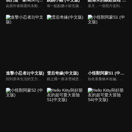
由原作者精選尚未動畫化的單行本作品中的五個故事，製作全新動畫！橘家一家四口充滿歡樂與搞笑的日常生活，嚴選精彩內容呈現給大家！
有一點點膽小卻充滿好奇心的「帶骨雞」，和總是用小跳步靠過來的舞蹈老師「小跳步青蛙老師」，以及其他具有獨特個性的夥伴們跳舞大活耀！在家裡和各種地方以「身體動了，心也舞動了起來♪」為主題的角色人物。這是關於不可思議的夥伴們與愉快舞蹈的故事。
某天，一張照片送到了酷洛米的手機中。照片中的人是酷洛米失蹤的姊姊——洛米娜。「我想去找姊姊！」酷洛米究竟能不能順利見到洛米娜呢？
進擊小忍者2(中文版)
雪后奇緣(中文版)
小怪獸阿蒙S1 (中文版)
回到原本生活的艾力克斯，正煩惱著和潔西卡之間的關係不順遂，此時忍者突然以刺蝟之姿出現在他面前，原來艾普明快要被釋放了！憑藉著艾力克斯聰明的腦袋，他們來到泰國，艾力克斯和忍者也在不斷磨合中，成為最佳拍檔，甚至團隊還多了尚恩加入！
鏡之國一座冰雪城堡，冰雪女王警告女兒艾拉神祕封印下住著邪惡的冰雪妖魔。山精旅行家來到冰雪城堡探險，卻意外打開封印，釋放出邪惡冰雪妖魔不僅擾亂鏡之國和人類世界。艾拉和山精一起尋找冒險家凱和格爾達，只有他們能幫助對付冰雪妖魔。究竟他們能否擊敗這些冰雪妖魔，解除鏡之國和人類世界的危機？
知名童書繪本改編。故事講述的是小怪獸阿蒙醜醜的外表下，有著一顆敏感細膩的心。他希望有人能愛他，包容他，陪伴他，愛他本來的樣子。這個系列圍繞“愛”的主題，恰恰是父母對孩子所有愛的表現。