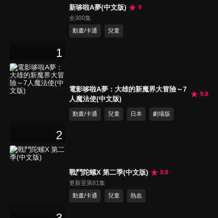
新哆啦A夢(中文版)
9
全300集
動畫/卡通
兒童
1
電影哆啦A夢：大雄的新魔界大冒險～7
9.8
人魔法使(中文版)
動畫/卡通
兒童
日本
劇場版
2
戰鬥陀螺X 第二季(中文版)
8.8
更新至第81集
動畫/卡通
兒童
熱血
3