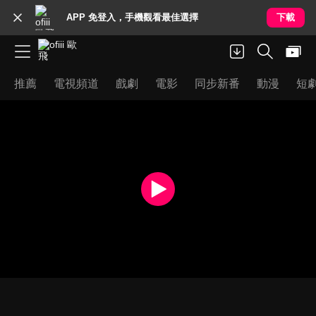
APP 免登入，手機觀看最佳選擇
下載
推薦
電視頻道
戲劇
電影
同步新番
動漫
短