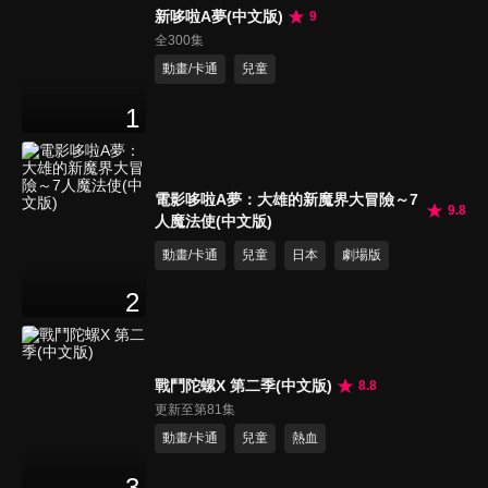
新哆啦A夢(中文版)
9
全300集
動畫/卡通
兒童
1
電影哆啦A夢：大雄的新魔界大冒險～7
9.8
人魔法使(中文版)
動畫/卡通
兒童
日本
劇場版
2
戰鬥陀螺X 第二季(中文版)
8.8
更新至第81集
動畫/卡通
兒童
熱血
3