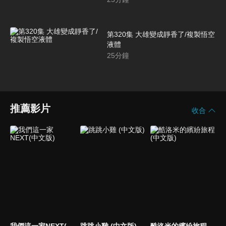
第320集 大雄變成靜香了/複製悟空
液體
25
分鐘
推薦影片
收合
我們這一家NEXT(中文版)
跳跳小雞 (中文版)
酷洛米的繽紛旅程 (中文版)