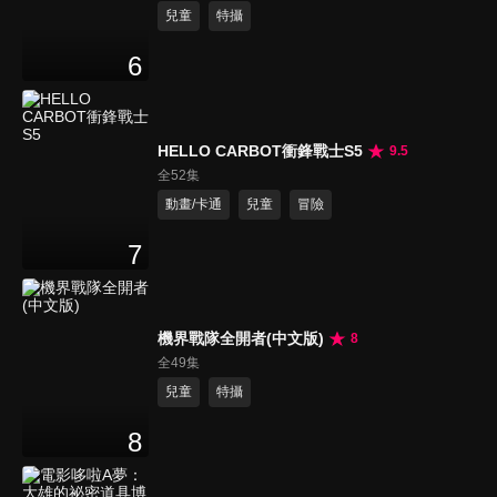
兒童
特攝
6
HELLO CARBOT衝鋒戰士S5
9.5
全52集
動畫/卡通
兒童
冒險
7
機界戰隊全開者(中文版)
8
全49集
兒童
特攝
8