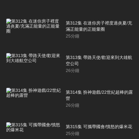
第312集 在迷你房子裡度過炎夏/充
滿正能量的正能量圈
25
分鐘
第313集 帶路天使/歡迎來到大雄航
空公司
26
分鐘
第314集 扮神遊戲/22世紀超棒的露
營
26
分鐘
第315集 可攜帶國會/憤怒的爆米花
25
分鐘