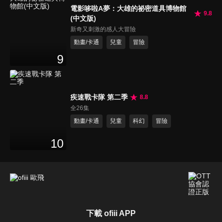
電影哆啦A夢：大雄的祕密道具博物館
9.8
(中文版)
新奇又刺激的感人大冒險
動畫/卡通
兒童
冒險
9
疾速戰卡隊 第二季
8.8
全26集
動畫/卡通
兒童
科幻
冒險
10
下載 ofiii APP