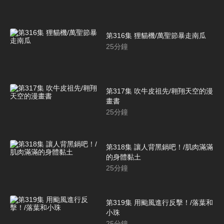
第316集 狸貓機/萬聖節暴走南瓜
25
分鐘
第317集 吹牛皮祖先/翱翔天空的漫
畫書
25
分鐘
第318集 讓人背黑鍋吧！/肌肉滿滿
的身體黏土
25
分鐘
第319集 用颱風進行反擊！/落葉和
小珠
25
分鐘