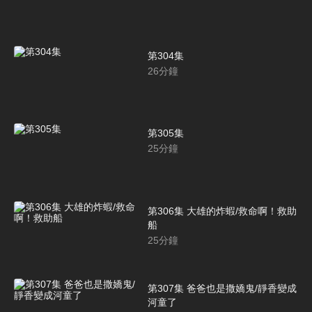
第304集
26
分鐘
第305集
25
分鐘
第306集 大雄的炸蝦/救命啊！救助
船
25
分鐘
第307集 爸爸也是撒嬌鬼/靜香變成
河童了