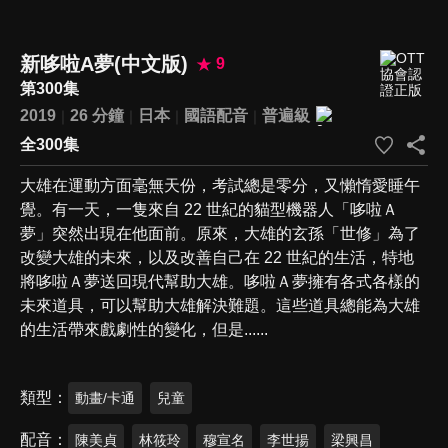
新哆啦A夢(中文版)
9
第300集
2019
26 分鐘
日本
國語配音
普遍級
全300集
大雄在運動方面毫無天份，考試總是零分，又懶惰愛睡午
覺。有一天，一隻來自 22 世紀的貓型機器人「哆啦Ａ
夢」突然出現在他面前。原來，大雄的玄孫「世修」為了
改變大雄的未來，以及改善自己在 22 世紀的生活，特地
將哆啦Ａ夢送回現代幫助大雄。哆啦Ａ夢擁有各式各樣的
未來道具，可以幫助大雄解決難題。這些道具總能為大雄
的生活帶來戲劇性的變化，但是......
類型
動畫/卡通
兒童
配音
陳美貞
林筱玲
穆宣名
李世揚
梁興昌