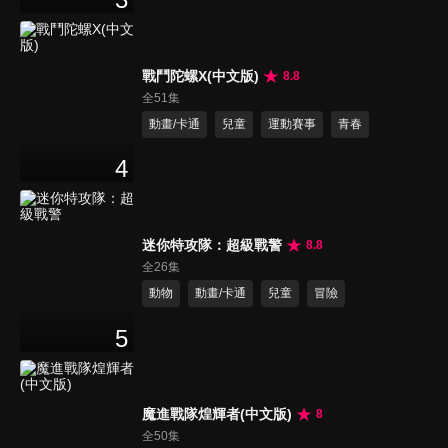
戰鬥陀螺X(中文版)
8.8
全51集
動畫/卡通
兒童
運動賽事
青春
4
迷你特攻隊：超級戰警
8.8
全26集
動物
動畫/卡通
兒童
冒險
5
魔進戰隊煌輝者(中文版)
8
全50集