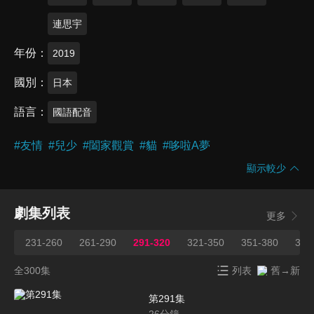
連思宇
年份
2019
國別
日本
語言
國語配音
#
友情
#
兒少
#
闔家觀賞
#
貓
#
哆啦A夢
顯示較少
劇集列表
更多
231-260
261-290
291-320
321-350
351-380
381
全300集
列表
舊→新
第291集
26
分鐘