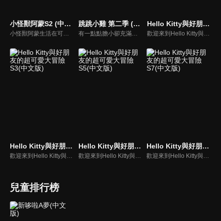
小怪獸阿蒙S2 (中文版)
跳跳小雞 第二季 (中文版)
Hello Kitty與好朋友的超可愛大冒險S1(中文版)
小怪獸阿蒙生活在可愛的絨毛鎮上，他每天都會面對一些有趣的挑戰。幸運地是他是你見過最有愛心的小怪獸，並且在他的朋友們的幫助下，他會從中找到正確的事去做(即使他還不知道那是什麼)，學會跟隨他自己的內心。
有一點點膽小卻充滿好奇心的"帶骨雞"，和總是用小跳步靠過來的舞蹈老師"小跳步青蛙老師"，以及其他具有獨特個性的夥伴們跳舞大活耀！在家裡和各種地方以「身體動了，心也舞動了起來♪」為主題。
歡迎來到Hello Kitty與好朋友的超可愛大冒險!與Hello Kitty, 大眼蛙, 酷企鵝, 美樂蒂, 布丁狗還有酷洛米, 準備和朋友們一起經歷有趣的冒險吧!
Hello Kitty與好朋友的超可愛大冒險S3(中文版)
Hello Kitty與好朋友的超可愛大冒險S5(中文版)
Hello Kitty與好朋友的超可愛大冒險S7(中文版)
歡迎來到Hello Kitty與好朋友的超可愛大冒險!與Hello Kitty, 大眼蛙, 酷企鵝, 美樂蒂, 布丁狗還有酷洛米, 準備和朋友們一起經歷有趣的冒險吧!
歡迎來到Hello Kitty與好朋友的超可愛大冒險!與Hello Kitty, 大眼蛙, 酷企鵝, 美樂蒂, 布丁狗還有酷洛米, 準備和朋友們一起經歷有趣的冒險吧!
歡迎來到Hello Kitty與好朋友的超可愛大冒險! 與Hello Kitty, 大眼蛙, 酷企鵝, 美樂蒂, 布丁狗還有酷洛米, 準備和朋友們一起經歷有趣的冒險吧!
兒童排行榜