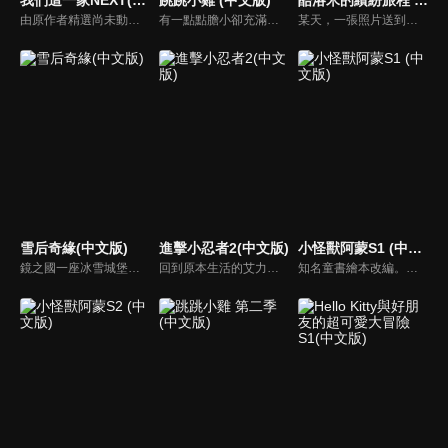
由原作者精選尚未動畫化的單行本作品中的五個故事，製作全新動畫！橘家一家四口充滿歡樂與搞笑的日常生活，嚴選精彩內容呈現給大家！
有一點點膽小卻充滿好奇心的「帶骨雞」，和總是用小跳步靠過來的舞蹈老師「小跳步青蛙老師」，以及其他具有獨特個性的夥伴們跳舞大活耀！在家裡和各種地方以「身體動了，心也舞動了起來♪」為主題的角色人物。這是關於不可思議的夥伴們與愉快舞蹈的故事。
某天，一張照片送到了酷洛米的手機中。照片中的人是酷洛米失蹤的姊姊——洛米娜。「我想去找姊姊！」酷洛米究竟能不能順利見到洛米娜呢？
雪后奇緣(中文版)
進擊小忍者2(中文版)
小怪獸阿蒙S1 (中文版)
鏡之國一座冰雪城堡，冰雪女王警告女兒艾拉神祕封印下住著邪惡的冰雪妖魔。山精旅行家來到冰雪城堡探險，卻意外打開封印，釋放出邪惡冰雪妖魔不僅擾亂鏡之國和人類世界。艾拉和山精一起尋找冒險家凱和格爾達，只有他們能幫助對付冰雪妖魔。究竟他們能否擊敗這些冰雪妖魔，解除鏡之國和人類世界的危機？
回到原本生活的艾力克斯，正煩惱著和潔西卡之間的關係不順遂，此時忍者突然以刺蝟之姿出現在他面前，原來艾普明快要被釋放了！憑藉著艾力克斯聰明的腦袋，他們來到泰國，艾力克斯和忍者也在不斷磨合中，成為最佳拍檔，甚至團隊還多了尚恩加入！
知名童書繪本改編。故事講述的是小怪獸阿蒙醜醜的外表下，有著一顆敏感細膩的心。他希望有人能愛他，包容他，陪伴他，愛他本來的樣子。這個系列圍繞“愛”的主題，恰恰是父母對孩子所有愛的表現。