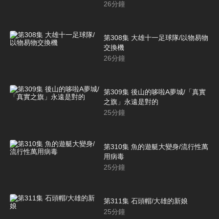
26
分鐘
第308集 大雄十一足球隊/以物易物
交換機
26
分鐘
第309集 後山的哆啦A夢城/「真實
之旗」永遠是對的
25
分鐘
第310集 魚的遊艇大變身/流行性萬
用病毒
25
分鐘
第311集 石頭帽/大雄的新娘
25
分鐘