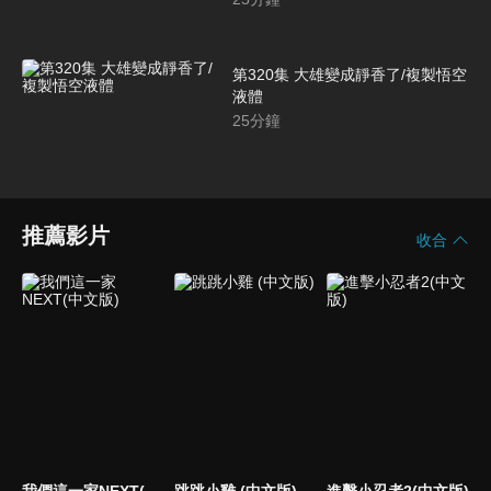
第320集 大雄變成靜香了/複製悟空
液體
25
分鐘
推薦影片
收合
我們這一家NEXT(中文版)
跳跳小雞 (中文版)
進擊小忍者2(中文版)