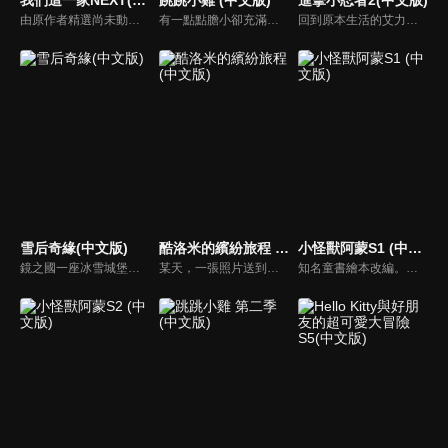
由原作者精選尚未動畫化的單行本作品中的五個故事，製作全新動畫！橘家一家四口充滿歡樂與搞笑的日常生活，嚴選精彩內容呈現給大家！
有一點點膽小卻充滿好奇心的「帶骨雞」，和總是用小跳步靠過來的舞蹈老師「小跳步青蛙老師」，以及其他具有獨特個性的夥伴們跳舞大活耀！在家裡和各種地方以「身體動了，心也舞動了起來♪」為主題的角色人物。這是關於不可思議的夥伴們與愉快舞蹈的故事。
回到原本生活的艾力克斯，正煩惱著和潔西卡之間的關係不順遂，此時忍者突然以刺蝟之姿出現在他面前，原來艾普明快要被釋放了！憑藉著艾力克斯聰明的腦袋，他們來到泰國，艾力克斯和忍者也在不斷磨合中，成為最佳拍檔，甚至團隊還多了尚恩加入！
雪后奇緣(中文版)
酷洛米的繽紛旅程 (中文版)
小怪獸阿蒙S1 (中文版)
鏡之國一座冰雪城堡，冰雪女王警告女兒艾拉神祕封印下住著邪惡的冰雪妖魔。山精旅行家來到冰雪城堡探險，卻意外打開封印，釋放出邪惡冰雪妖魔不僅擾亂鏡之國和人類世界。艾拉和山精一起尋找冒險家凱和格爾達，只有他們能幫助對付冰雪妖魔。究竟他們能否擊敗這些冰雪妖魔，解除鏡之國和人類世界的危機？
某天，一張照片送到了酷洛米的手機中。照片中的人是酷洛米失蹤的姊姊——洛米娜。「我想去找姊姊！」酷洛米究竟能不能順利見到洛米娜呢？
知名童書繪本改編。故事講述的是小怪獸阿蒙醜醜的外表下，有著一顆敏感細膩的心。他希望有人能愛他，包容他，陪伴他，愛他本來的樣子。這個系列圍繞“愛”的主題，恰恰是父母對孩子所有愛的表現。