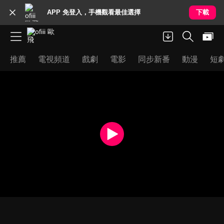
APP 免登入，手機觀看最佳選擇
下載
推薦
電視頻道
戲劇
電影
同步新番
動漫
短