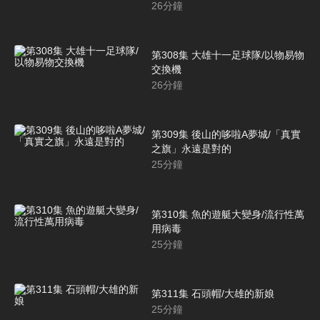
26
分鐘
第308集 大雄十一足球隊/以物易物
交換機
26
分鐘
第309集 後山的哆啦A夢城/「真實
之旗」永遠是對的
25
分鐘
第310集 魚的遊艇大變身/流行性萬
用病毒
25
分鐘
第311集 石頭帽/大雄的新娘
25
分鐘