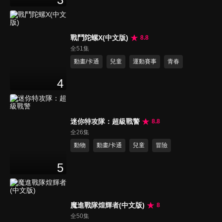
戰鬥陀螺X(中文版)
8.8
全51集
動畫/卡通
兒童
運動賽事
青春
4
迷你特攻隊：超級戰警
8.8
全26集
動物
動畫/卡通
兒童
冒險
5
魔進戰隊煌輝者(中文版)
8
全50集