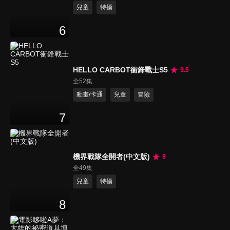
兒童
特攝
6
HELLO CARBOT衝鋒戰士S5
9.5
全52集
動畫/卡通
兒童
冒險
7
機界戰隊全開者(中文版)
8
全49集
兒童
特攝
8