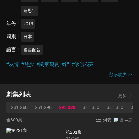
連思宇
年份
2019
國別
日本
語言
國語配音
#
友情
#
兒少
#
闔家觀賞
#
貓
#
哆啦A夢
顯示較少
劇集列表
更多
231-260
261-290
291-320
321-350
351-380
381
全300集
列表
舊→新
第291集
26
分鐘