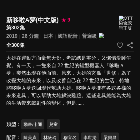
新哆啦A夢(中文版)
9
第302集
2019
26 分鐘
日本
國語配音
普遍級
全300集
大雄在運動方面毫無天份，考試總是零分，又懶惰愛睡午
覺。有一天，一隻來自 22 世紀的貓型機器人「哆啦Ａ
夢」突然出現在他面前。原來，大雄的玄孫「世修」為了
改變大雄的未來，以及改善自己在 22 世紀的生活，特地
將哆啦Ａ夢送回現代幫助大雄。哆啦Ａ夢擁有各式各樣的
未來道具，可以幫助大雄解決難題。這些道具總能為大雄
的生活帶來戲劇性的變化，但是......
類型
動畫/卡通
兒童
配音
陳美貞
林筱玲
穆宣名
李世揚
梁興昌