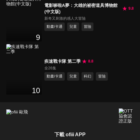
電影哆啦A夢：大雄的祕密道具博物館
9.8
(中文版)
新奇又刺激的感人大冒險
動畫/卡通
兒童
冒險
9
疾速戰卡隊 第二季
8.8
全26集
動畫/卡通
兒童
科幻
冒險
10
下載 ofiii APP