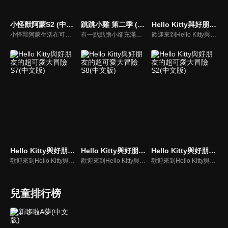
小怪獸阿蒙S2 (中文版)
跳跳小雞 第二季 (中文版)
Hello Kitty與好朋友的超可愛大冒險S5(中文版)
小怪獸阿蒙生活在可愛的絨毛鎮上，他每天都會面對一些有趣的挑戰。幸運地是他是你見過最有愛心的小怪獸，並且在他的朋友們的幫助下，他會從中找到正確的事去做(即使他還不知道那是什麼)，學會跟隨他自己的內心。
有一點點膽小卻充滿好奇心的"帶骨雞"，和總是用小跳步靠過來的舞蹈老師"小跳步青蛙老師"，以及其他具有獨特個性的夥伴們跳舞大活耀！在家裡和各種地方以「身體動了，心也舞動了起來♪」為主題。
歡迎來到Hello Kitty與好朋友的超可愛大冒險!與Hello Kitty, 大眼蛙, 酷企鵝, 美樂蒂, 布丁狗還有酷洛米, 準備和朋友們一起經歷有趣的冒險吧!
Hello Kitty與好朋友的超可愛大冒險S7(中文版)
Hello Kitty與好朋友的超可愛大冒險S8(中文版)
Hello Kitty與好朋友的超可愛大冒險S2(中文版)
歡迎來到Hello Kitty與好朋友的超可愛大冒險! 與Hello Kitty, 大眼蛙, 酷企鵝, 美樂蒂, 布丁狗還有酷洛米, 準備和朋友們一起經歷有趣的冒險吧!
歡迎來到Hello Kitty與好朋友的超可愛大冒險! 與Hello Kitty, 大眼蛙, 酷企鵝, 美樂蒂, 布丁狗還有酷洛米, 準備和朋友們一起經歷有趣的冒險吧!
歡迎來到Hello Kitty與好朋友的超可愛大冒險!與Hello Kitty, 大眼蛙, 酷企鵝, 美樂蒂, 布丁狗還有酷洛米, 準備和朋友們一起經歷有趣的冒險吧!
兒童排行榜