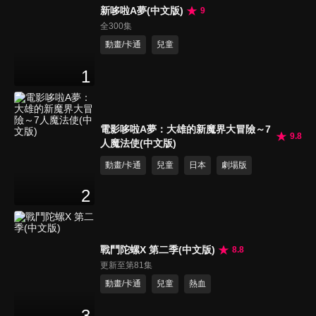
新哆啦A夢(中文版)
9
全300集
動畫/卡通
兒童
1
電影哆啦A夢：大雄的新魔界大冒險～7
9.8
人魔法使(中文版)
動畫/卡通
兒童
日本
劇場版
2
戰鬥陀螺X 第二季(中文版)
8.8
更新至第81集
動畫/卡通
兒童
熱血
3