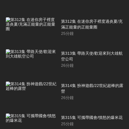
第312集 在迷你房子裡度過炎夏/充
滿正能量的正能量圈
25
分鐘
第313集 帶路天使/歡迎來到大雄航
空公司
26
分鐘
第314集 扮神遊戲/22世紀超棒的露
營
26
分鐘
第315集 可攜帶國會/憤怒的爆米花
25
分鐘