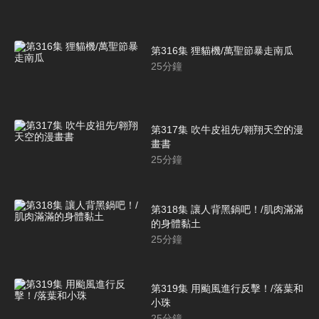
第316集 狸貓機/萬聖節暴走南瓜
25
分鐘
第317集 吹牛皮祖先/翱翔天空的漫
畫書
25
分鐘
第318集 讓人背黑鍋吧！/肌肉滿滿
的身體黏土
25
分鐘
第319集 用颱風進行反擊！/落葉和
小珠
25
分鐘