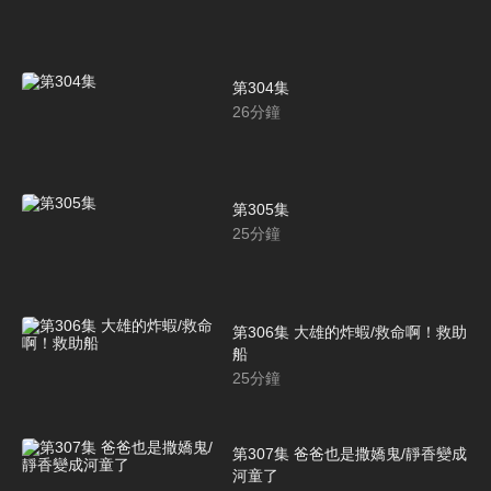
第304集
26
分鐘
第305集
25
分鐘
第306集 大雄的炸蝦/救命啊！救助
船
25
分鐘
第307集 爸爸也是撒嬌鬼/靜香變成
河童了