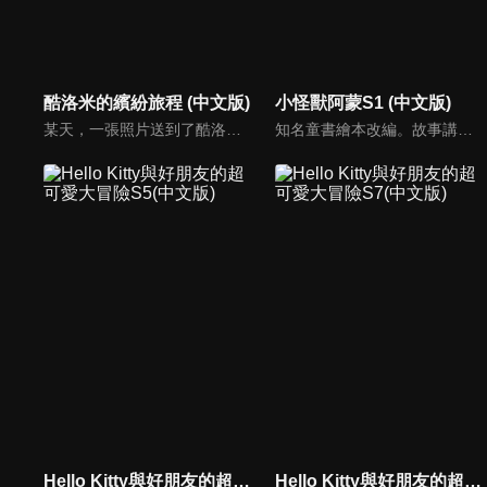
酷洛米的繽紛旅程 (中文版)
小怪獸阿蒙S1 (中文版)
某天，一張照片送到了酷洛米的手機中。照片中的人是酷洛米失蹤的姊姊——洛米娜。「我想去找姊姊！」酷洛米究竟能不能順利見到洛米娜呢？
知名童書繪本改編。故事講述的是小怪獸阿蒙醜醜的外表下，有著一顆敏感細膩的心。他希望有人能愛他，包容他，陪伴他，愛他本來的樣子。這個系列圍繞“愛”的主題，恰恰是父母對孩子所有愛的表現。
Hello Kitty與好朋友的超可愛大冒險S5(中文版)
Hello Kitty與好朋友的超可愛大冒險S7(中文版)