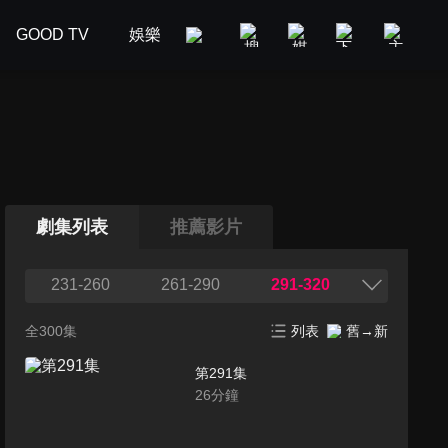
GOOD TV
娛樂
美食旅遊
新聞政論
汽車
劇集列表
推薦影片
231-260
261-290
291-320
全300集
列表
舊→新
第291集
26
分鐘