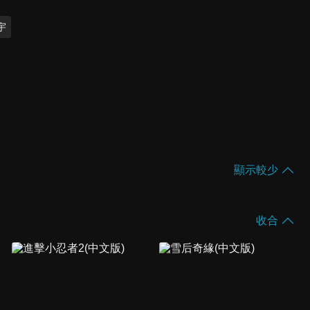
宇
顯示較少
收合