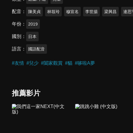
配音
陳美貞
林筱玲
穆宣名
李世揚
梁興昌
連思
年份
2019
國別
日本
語言
國語配音
#
友情
#
兒少
#
闔家觀賞
#
貓
#
哆啦A夢
推薦影片