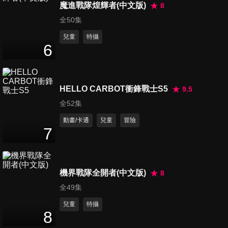
25
分鐘
魔進戰隊煌輝者(中文版)
8
全50集
兒童
特攝
第306集 大雄的炸蝦/救命啊！
6
救助船
25
分鐘
HELLO CARBOT衝鋒戰士S5
9.5
第307集 爸爸也是撒嬌鬼/靜香
全52集
變成河童了
26
分鐘
動畫/卡通
兒童
冒險
7
第308集 大雄十一足球隊/以物
易物交換機
26
分鐘
機界戰隊全開者(中文版)
8
全49集
第309集 後山的哆啦A夢城/
兒童
特攝
「真實之旗」永遠是對的
8
25
分鐘