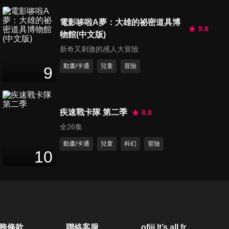
第310集 魚的遊艇大變身/流行
電影哆啦A夢：大雄的祕密道具博
性萬用病毒
9.8
物館(中文版)
25
分鐘
新奇又刺激的感人大冒險
動畫/卡通
兒童
冒險
第311集 石頭帽/大雄的新娘
9
25
分鐘
疾速戰卡隊 第二季
8.8
第312集 在迷你房子裡度過炎
全26集
夏/充滿正能量的正能量圈
25
分鐘
動畫/卡通
兒童
科幻
冒險
10
第313集 帶路天使/歡迎來到大
雄航空公司
26
分鐘
第314集 扮神遊戲/22世紀超棒
務條款
聯絡客服
ofiii lt’s all free