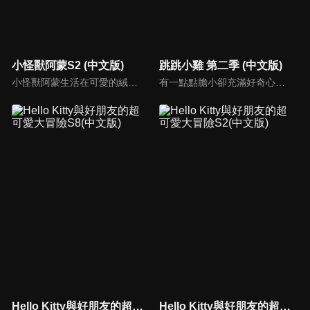
小怪獸阿蒙S2 (中文版)
跳跳小雞 第二季 (中文版)
小怪獸阿蒙生活在可愛的絨毛鎮上，他每天都會面對一些有趣的挑戰。幸運地是他是你見過最有愛心的小怪獸，並且在他的朋友們的幫助下，他會從中找到正確的事去做(即使他還不知道那是什麼)，學會跟隨他自己的內心。
有一點點膽小卻充滿好奇心的"帶骨雞"，和總是用小跳步靠過來的舞蹈老師"小跳步青蛙老師"，以及其他具有獨特個性的夥伴們跳舞大活耀！在家裡和各種地方以「身體動了，心也舞動了起來♪」為主題。
Hello Kitty與好朋友的超可愛大冒險S8(中文版)
Hello Kitty與好朋友的超可愛大冒險S2(中文版)