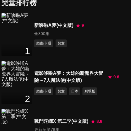
兒童排行榜
第297集
新哆啦A夢(中文版)
9
25
分鐘
全300集
動畫/卡通
兒童
1
第298集
25
分鐘
電影哆啦A夢：大雄的新魔界大冒
9.8
險～7人魔法使(中文版)
第299集
26
分鐘
動畫/卡通
兒童
日本
劇場版
2
第300集
26
分鐘
戰鬥陀螺X 第二季(中文版)
8.8
更新至第76集