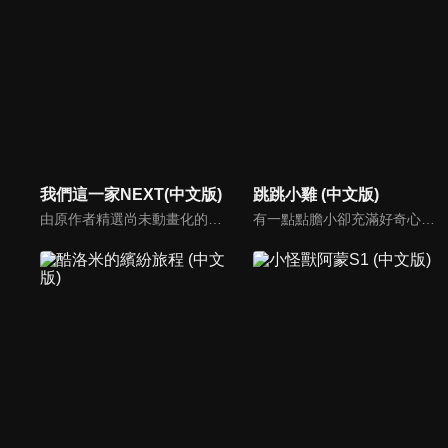
我們這一家NEXT(中文版)
跳跳小雞 (中文版)
由原作者精選尚未動畫化的單行本作品中的五個故事，製作全新動畫！橘家一家四口充滿歡樂與搞笑的日常生活，嚴選精彩內容呈現給大家！
有一點點膽小卻充滿好奇心的「帶骨雞」，和總是用小跳步靠過來的舞蹈老師「小跳步青蛙老師」，以及其他具有獨特個性的夥伴們跳舞大活耀！在家裡和各種地方以「身體動了，心也舞動了起來♪」為主題的角色人物。這是關於不可思議的夥伴們與愉快舞蹈的故事。