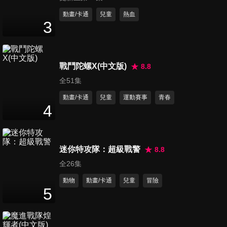
第301集
動畫/卡通
兒童
熱血
3
26
分鐘
第302集
戰鬥陀螺X(中文版)
8.8
26
分鐘
全51集
動畫/卡通
兒童
運動賽事
青春
4
第303集
26
分鐘
迷你特攻隊：超級戰警
8.8
全26集
第304集
26
分鐘
動物
動畫/卡通
兒童
冒險
5
第305集