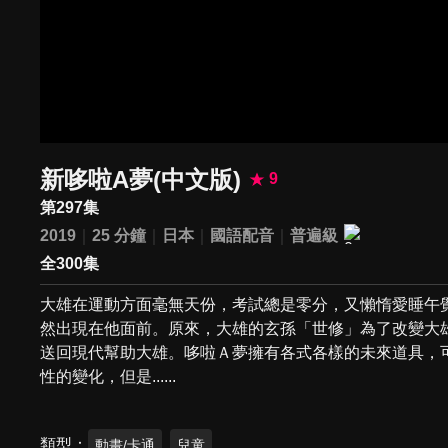
新哆啦A夢(中文版)
9
第297集
2019
25 分鐘
日本
國語配音
普遍級
全300集
大雄在運動方面毫無天份，考試總是零分，又懶惰愛睡午覺
然出現在他面前。原來，大雄的玄孫「世修」為了改變大雄
送回現代幫助大雄。哆啦Ａ夢擁有各式各樣的未來道具，
性的變化，但是......
類型
動畫/卡通
兒童