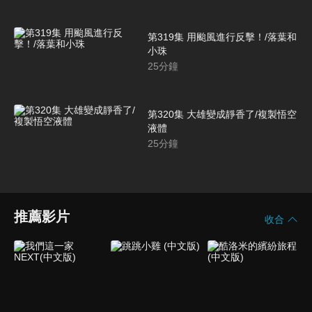
第319集 用颱風進行反擊！/落葉和
小珠
25
分鐘
第320集 大雄變成靜香了/複製悟空
液體
25
分鐘
推薦影片
收合