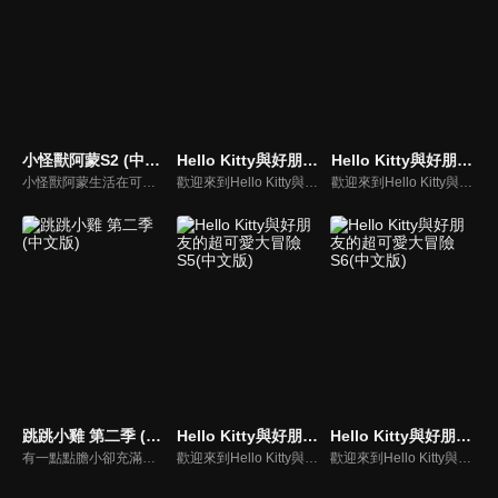
小怪獸阿蒙S2 (中文版)
Hello Kitty與好朋友的超可愛大冒險S1(中文版)
Hello Kitty與好朋友的超可愛大冒險S4(中文版)
小怪獸阿蒙生活在可愛的絨毛鎮上，他每天都會面對一些有趣的挑戰。幸運地是他是你見過最有愛心的小怪獸，並且在他的朋友們的幫助下，他會從中找到正確的事去做(即使他還不知道那是什麼)，學會跟隨他自己的內心。
歡迎來到Hello Kitty與好朋友的超可愛大冒險!與Hello Kitty, 大眼蛙, 酷企鵝, 美樂蒂, 布丁狗還有酷洛米, 準備和朋友們一起經歷有趣的冒險吧!
歡迎來到Hello Kitty與好朋友的超可愛大冒險!與Hello Kitty, 大眼蛙, 酷企鵝, 美樂蒂, 布丁狗還有酷洛米, 準備和朋友們一起經歷有趣的冒險吧!
跳跳小雞 第二季 (中文版)
Hello Kitty與好朋友的超可愛大冒險S5(中文版)
Hello Kitty與好朋友的超可愛大冒險S6(中文版)
有一點點膽小卻充滿好奇心的"帶骨雞"，和總是用小跳步靠過來的舞蹈老師"小跳步青蛙老師"，以及其他具有獨特個性的夥伴們跳舞大活耀！在家裡和各種地方以「身體動了，心也舞動了起來♪」為主題。
歡迎來到Hello Kitty與好朋友的超可愛大冒險!與Hello Kitty, 大眼蛙, 酷企鵝, 美樂蒂, 布丁狗還有酷洛米, 準備和朋友們一起經歷有趣的冒險吧!
歡迎來到Hello Kitty與好朋友的超可愛大冒險!與Hello Kitty, 大眼蛙, 酷企鵝, 美樂蒂, 布丁狗還有酷洛米, 準備和朋友們一起經歷有趣的冒險吧!