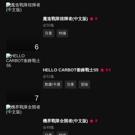
魔進戰隊煌輝者(中文版)
8
全50集
兒童
特攝
6
HELLO CARBOT衝鋒戰士S5
9.5
全52集
動畫/卡通
兒童
冒險
7
機界戰隊全開者(中文版)
8
全49集