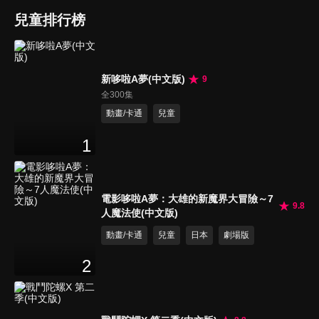
兒童排行榜
新哆啦A夢(中文版)
9
全300集
動畫/卡通
兒童
1
電影哆啦A夢：大雄的新魔界大冒險～7
9.8
人魔法使(中文版)
動畫/卡通
兒童
日本
劇場版
2