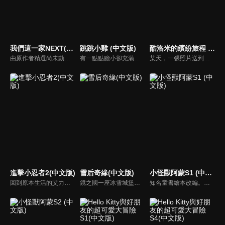
我們這一家NEXT(中文版)
跳跳小雞 (中文版)
酷洛米的繽紛旅程 (中文版)
由原作者精選尚未動畫化的單行本作品中的五個故事，製作全新動畫！橘家一家四口充滿歡樂與搞笑的日常生活，嚴選精彩內容呈現給大家！
有一點點膽小卻充滿好奇心的「帶骨雞」，和總是用小跳步靠過來的舞蹈老師「小跳步青蛙老師」，以及其他具有獨特個性的夥伴們跳舞大活耀！在家裡和各種地方以「身體動了，心也舞動了起來♪」為主題的角色人物。這是關於不可思議的夥伴們與愉快舞蹈的故事。
某天，一張照片送到了酷洛米的手機中。照片中的人是酷洛米失蹤的姊姊——洛米娜。「我想去找姊姊！」酷洛米究竟能不能順利見到洛米娜呢？
進擊小忍者2(中文版)
雪后奇緣(中文版)
小怪獸阿蒙S1 (中文版)
回到原本生活的艾力克斯，正煩惱著和潔西卡之間的關係不順遂，此時忍者突然以刺蝟之姿出現在他面前，原來艾普明快要被釋放了！憑藉著艾力克斯聰明的腦袋，他們來到泰國，艾力克斯和忍者也在不斷磨合中，成為最佳拍檔，甚至團隊還多了尚恩加入！
鏡之國一座冰雪城堡，冰雪女王警告女兒艾拉神祕封印下住著邪惡的冰雪妖魔。山精旅行家來到冰雪城堡探險，卻意外打開封印，釋放出邪惡冰雪妖魔不僅擾亂鏡之國和人類世界。艾拉和山精一起尋找冒險家凱和格爾達，只有他們能幫助對付冰雪妖魔。究竟他們能否擊敗這些冰雪妖魔，解除鏡之國和人類世界的危機？
知名童書繪本改編。故事講述的是小怪獸阿蒙醜醜的外表下，有著一顆敏感細膩的心。他希望有人能愛他，包容他，陪伴他，愛他本來的樣子。這個系列圍繞“愛”的主題，恰恰是父母對孩子所有愛的表現。