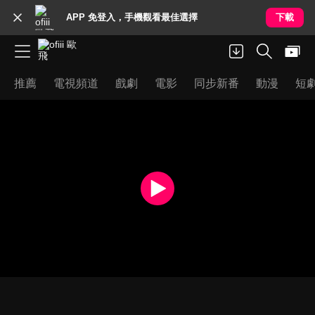
APP 免登入，手機觀看最佳選擇
下載
推薦
電視頻道
戲劇
電影
同步新番
動漫
短