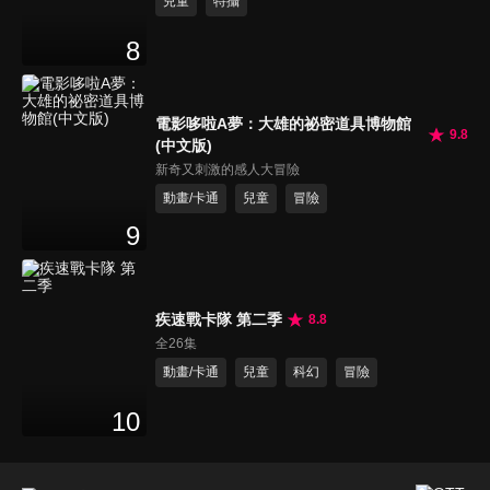
兒童
特攝
8
電影哆啦A夢：大雄的祕密道具博物館
9.8
(中文版)
新奇又刺激的感人大冒險
動畫/卡通
兒童
冒險
9
疾速戰卡隊 第二季
8.8
全26集
動畫/卡通
兒童
科幻
冒險
10