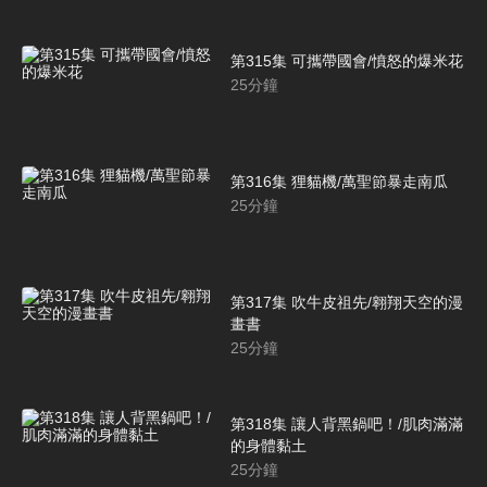
第315集 可攜帶國會/憤怒的爆米花
25
分鐘
第316集 狸貓機/萬聖節暴走南瓜
25
分鐘
第317集 吹牛皮祖先/翱翔天空的漫
畫書
25
分鐘
第318集 讓人背黑鍋吧！/肌肉滿滿
的身體黏土
25
分鐘