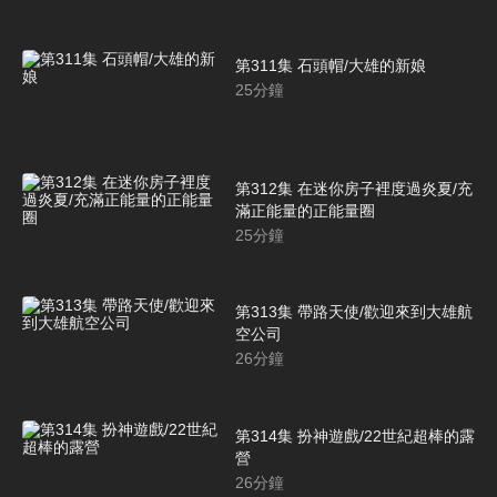
第311集 石頭帽/大雄的新娘
25
分鐘
第312集 在迷你房子裡度過炎夏/充
滿正能量的正能量圈
25
分鐘
第313集 帶路天使/歡迎來到大雄航
空公司
26
分鐘
第314集 扮神遊戲/22世紀超棒的露
營
26
分鐘