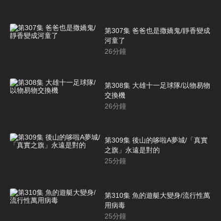
第307集 爸爸也是撒嬌鬼/靜香變成
河童了
26
分鐘
第308集 大雄十一足球隊/以物易物
交換機
26
分鐘
第309集 後山的哆啦A夢城/「真實
之旗」永遠是對的
25
分鐘
第310集 魚的遊艇大變身/流行性萬
用病毒
25
分鐘