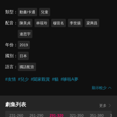
類型
動畫/卡通
兒童
配音
陳美貞
林筱玲
穆宣名
李世揚
梁興昌
連思宇
年份
2019
國別
日本
語言
國語配音
#
友情
#
兒少
#
闔家觀賞
#
貓
#
哆啦A夢
顯示較少
劇集列表
更多
231-260
261-290
291-320
321-350
351-380
381