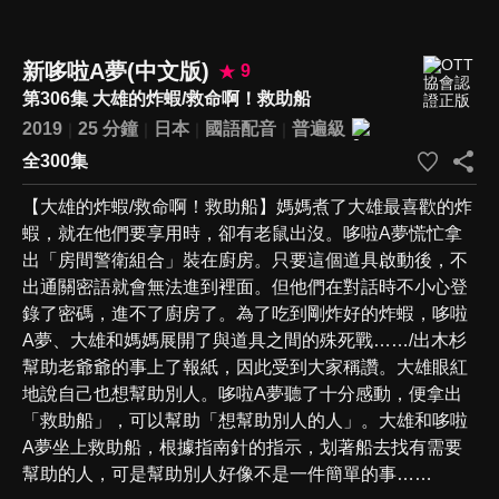
新哆啦A夢(中文版)
9
第306集 大雄的炸蝦/救命啊！救助船
2019
25 分鐘
日本
國語配音
普遍級
全300集
【大雄的炸蝦/救命啊！救助船】媽媽煮了大雄最喜歡的炸
蝦，就在他們要享用時，卻有老鼠出沒。哆啦A夢慌忙拿
出「房間警衛組合」裝在廚房。只要這個道具啟動後，不
出通關密語就會無法進到裡面。但他們在對話時不小心登
錄了密碼，進不了廚房了。為了吃到剛炸好的炸蝦，哆啦
A夢、大雄和媽媽展開了與道具之間的殊死戰……/出木杉
幫助老爺爺的事上了報紙，因此受到大家稱讚。大雄眼紅
地說自己也想幫助別人。哆啦A夢聽了十分感動，便拿出
「救助船」，可以幫助「想幫助別人的人」。大雄和哆啦
A夢坐上救助船，根據指南針的指示，划著船去找有需要
幫助的人，可是幫助別人好像不是一件簡單的事……