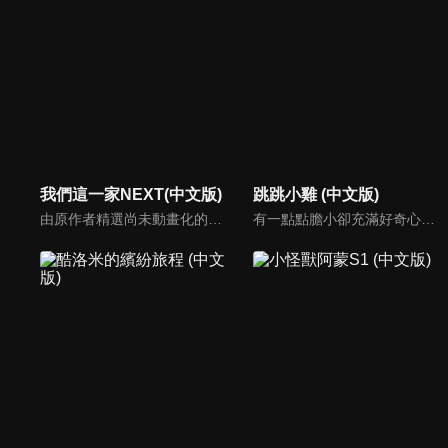
我們這一家NEXT(中文版)
跳跳小雞 (中文版)
由原作者精選尚未動畫化的單行本作品中的五個故事，製作全新動畫！橘家一家四口充滿歡樂與搞笑的日常生活，嚴選精彩內容呈現給大家！
有一點點膽小卻充滿好奇心的「帶骨雞」，和總是用小跳步靠過來的舞蹈老師「小跳步青蛙老師」，以及其他具有獨特個性的夥伴們跳舞大活耀！在家裡和各種地方以「身體動了，心也舞動了起來♪」為主題的角色人物。這是關於不可思議的夥伴們與愉快舞蹈的故事。