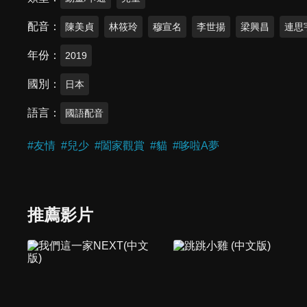
配音
陳美貞
林筱玲
穆宣名
李世揚
梁興昌
連思
年份
2019
國別
日本
語言
國語配音
#
友情
#
兒少
#
闔家觀賞
#
貓
#
哆啦A夢
推薦影片