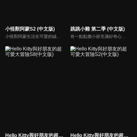
小怪獸阿蒙S2 (中文版)
跳跳小雞 第二季 (中文版)
小怪獸阿蒙生活在可愛的絨毛鎮上，他每天都會面對一些有趣的挑戰。幸運地是他是你見過最有愛心的小怪獸，並且在他的朋友們的幫助下，他會從中找到正確的事去做(即使他還不知道那是什麼)，學會跟隨他自己的內心。
有一點點膽小卻充滿好奇心的"帶骨雞"，和總是用小跳步靠過來的舞蹈老師"小跳步青蛙老師"，以及其他具有獨特個性的夥伴們跳舞大活耀！在家裡和各種地方以「身體動了，心也舞動了起來♪」為主題。
Hello Kitty與好朋友的超可愛大冒險S8(中文版)
Hello Kitty與好朋友的超可愛大冒險S2(中文版)