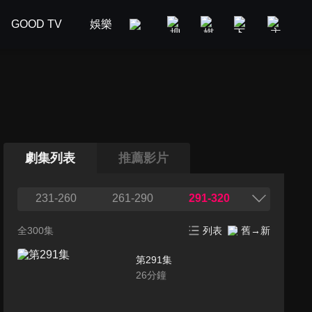
GOOD TV
娛樂
美食旅遊
新聞政論
汽車
劇集列表
推薦影片
231-260
261-290
291-320
全300集
列表
舊→新
第291集
26
分鐘