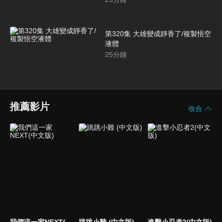
第320集 大雄變成靜香了/複製悟空
液體
25
分鐘
推薦影片
收合
我們這一家NEXT(中文版)
跳跳小雞 (中文版)
進擊小忍者2(中文版)