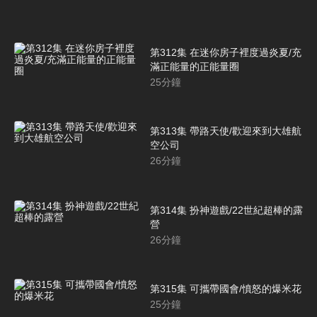
第312集 在迷你房子裡度過炎夏/充
滿正能量的正能量圈
25
分鐘
第313集 帶路天使/歡迎來到大雄航
空公司
26
分鐘
第314集 扮神遊戲/22世紀超棒的露
營
26
分鐘
第315集 可攜帶國會/憤怒的爆米花
25
分鐘