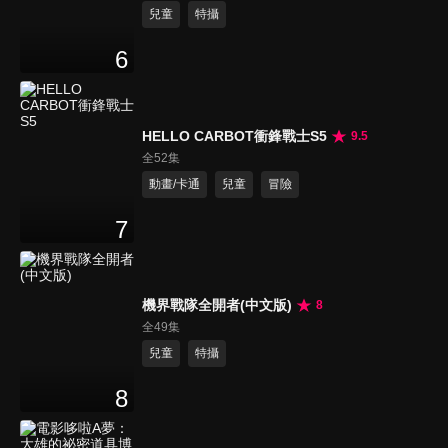
兒童
特攝
6
HELLO CARBOT衝鋒戰士S5
9.5
全52集
動畫/卡通
兒童
冒險
7
機界戰隊全開者(中文版)
8
全49集
兒童
特攝
8