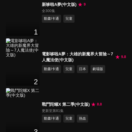
新哆啦A夢(中文版)
9
全300集
動畫/卡通
兒童
1
電影哆啦A夢：大雄的新魔界大冒險～7
9.8
人魔法使(中文版)
動畫/卡通
兒童
日本
劇場版
2
戰鬥陀螺X 第二季(中文版)
8.8
更新至第81集
動畫/卡通
兒童
熱血
3