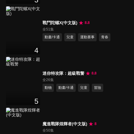
戰鬥陀螺X(中文版)
8.8
全51集
動畫/卡通
兒童
運動賽事
青春
4
迷你特攻隊：超級戰警
8.8
全26集
動物
動畫/卡通
兒童
冒險
5
魔進戰隊煌輝者(中文版)
8
全50集