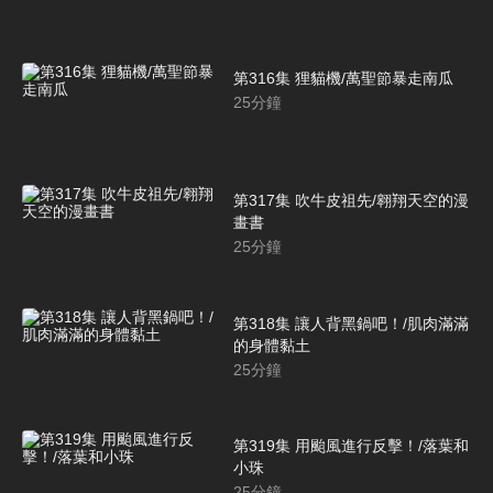
第316集 狸貓機/萬聖節暴走南瓜
25
分鐘
第317集 吹牛皮祖先/翱翔天空的漫
畫書
25
分鐘
第318集 讓人背黑鍋吧！/肌肉滿滿
的身體黏土
25
分鐘
第319集 用颱風進行反擊！/落葉和
小珠
25
分鐘