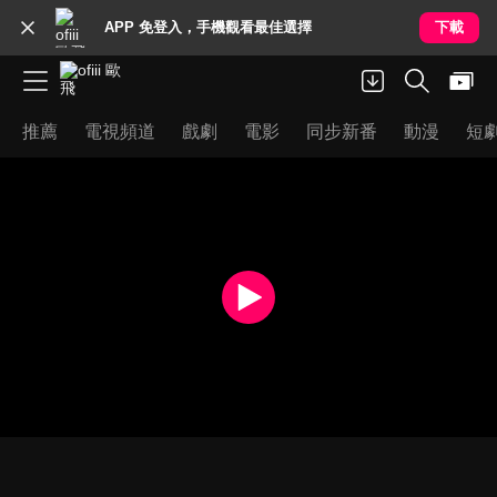
APP 免登入，手機觀看最佳選擇
下載
推薦
電視頻道
戲劇
電影
同步新番
動漫
短