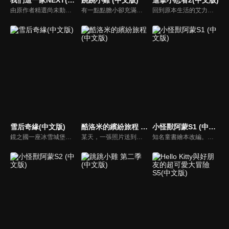
由原作者精選尚未動畫化的單行本作品中的五個故事，製作全新動畫！橘家一家四口充滿歡樂與搞笑的日常生活，嚴選精彩內容呈現給大家！
有一點點膽小卻充滿好奇心的「帶骨雞」，和總是用小跳步靠過來的舞蹈老師「小跳步青蛙老師」，以及其他具有獨特個性的夥伴們跳舞大活耀！在家裡和各種地方以「身體動了，心也舞動了起來♪」為主題的角色人物。這是關於不可思議的夥伴們與愉快舞蹈的故事。
回到原本生活的艾力克斯，正煩惱著和潔西卡之間的關係不順遂，此時忍者突然以刺蝟之姿出現在他面前，原來艾普明快要被釋放了！憑藉著艾力克斯聰明的腦袋，他們來到泰國，艾力克斯和忍者也在不斷磨合中，成為最佳拍檔，甚至團隊還多了尚恩加入！
雪后奇緣(中文版)
酷洛米的繽紛旅程 (中文版)
小怪獸阿蒙S1 (中文版)
鏡之國一座冰雪城堡，冰雪女王警告女兒艾拉神祕封印下住著邪惡的冰雪妖魔。山精旅行家來到冰雪城堡探險，卻意外打開封印，釋放出邪惡冰雪妖魔不僅擾亂鏡之國和人類世界。艾拉和山精一起尋找冒險家凱和格爾達，只有他們能幫助對付冰雪妖魔。究竟他們能否擊敗這些冰雪妖魔，解除鏡之國和人類世界的危機？
某天，一張照片送到了酷洛米的手機中。照片中的人是酷洛米失蹤的姊姊——洛米娜。「我想去找姊姊！」酷洛米究竟能不能順利見到洛米娜呢？
知名童書繪本改編。故事講述的是小怪獸阿蒙醜醜的外表下，有著一顆敏感細膩的心。他希望有人能愛他，包容他，陪伴他，愛他本來的樣子。這個系列圍繞“愛”的主題，恰恰是父母對孩子所有愛的表現。