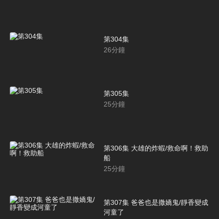
第304集
26
分鐘
第305集
25
分鐘
第306集 大雄的炸蝦/救命啊！救助
船
25
分鐘
第307集 爸爸也是撒嬌鬼/靜香變成
河童了