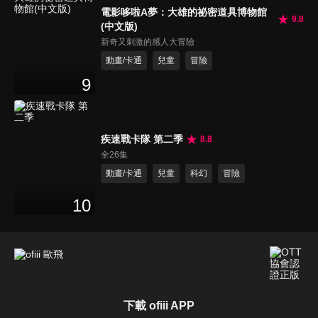
電影哆啦A夢：大雄的祕密道具博物館
9.8
(中文版)
新奇又刺激的感人大冒險
動畫/卡通
兒童
冒險
9
疾速戰卡隊 第二季
8.8
全26集
動畫/卡通
兒童
科幻
冒險
10
下載 ofiii APP