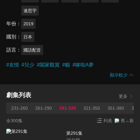
連思宇
年份
2019
國別
日本
語言
國語配音
#
友情
#
兒少
#
闔家觀賞
#
貓
#
哆啦A夢
顯示較少
劇集列表
更多
231-260
261-290
291-320
321-350
351-380
381
全300集
列表
舊→新
第291集
26
分鐘