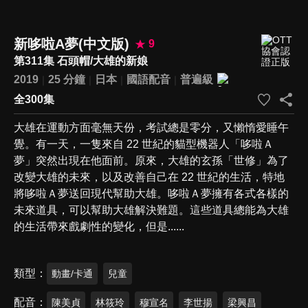
新哆啦A夢(中文版)
9
第311集 石頭帽/大雄的新娘
2019
25 分鐘
日本
國語配音
普遍級
全300集
大雄在運動方面毫無天份，考試總是零分，又懶惰愛睡午
覺。有一天，一隻來自 22 世紀的貓型機器人「哆啦Ａ
夢」突然出現在他面前。原來，大雄的玄孫「世修」為了
改變大雄的未來，以及改善自己在 22 世紀的生活，特地
將哆啦Ａ夢送回現代幫助大雄。哆啦Ａ夢擁有各式各樣的
未來道具，可以幫助大雄解決難題。這些道具總能為大雄
的生活帶來戲劇性的變化，但是......
類型
動畫/卡通
兒童
配音
陳美貞
林筱玲
穆宣名
李世揚
梁興昌