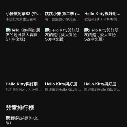
小怪獸阿蒙S2 (中文版)
跳跳小雞 第二季 (中文版)
Hello Kitty與好朋友的超可愛大冒險S5(中文版)
小怪獸阿蒙生活在可愛的絨毛鎮上，他每天都會面對一些有趣的挑戰。幸運地是他是你見過最有愛心的小怪獸，並且在他的朋友們的幫助下，他會從中找到正確的事去做(即使他還不知道那是什麼)，學會跟隨他自己的內心。
有一點點膽小卻充滿好奇心的"帶骨雞"，和總是用小跳步靠過來的舞蹈老師"小跳步青蛙老師"，以及其他具有獨特個性的夥伴們跳舞大活耀！在家裡和各種地方以「身體動了，心也舞動了起來♪」為主題。
歡迎來到Hello Kitty與好朋友的超可愛大冒險!與Hello Kitty, 大眼蛙, 酷企鵝, 美樂蒂, 布丁狗還有酷洛米, 準備和朋友們一起經歷有趣的冒險吧!
Hello Kitty與好朋友的超可愛大冒險S7(中文版)
Hello Kitty與好朋友的超可愛大冒險S8(中文版)
Hello Kitty與好朋友的超可愛大冒險S2(中文版)
歡迎來到Hello Kitty與好朋友的超可愛大冒險! 與Hello Kitty, 大眼蛙, 酷企鵝, 美樂蒂, 布丁狗還有酷洛米, 準備和朋友們一起經歷有趣的冒險吧!
歡迎來到Hello Kitty與好朋友的超可愛大冒險! 與Hello Kitty, 大眼蛙, 酷企鵝, 美樂蒂, 布丁狗還有酷洛米, 準備和朋友們一起經歷有趣的冒險吧!
歡迎來到Hello Kitty與好朋友的超可愛大冒險!與Hello Kitty, 大眼蛙, 酷企鵝, 美樂蒂, 布丁狗還有酷洛米, 準備和朋友們一起經歷有趣的冒險吧!
兒童排行榜