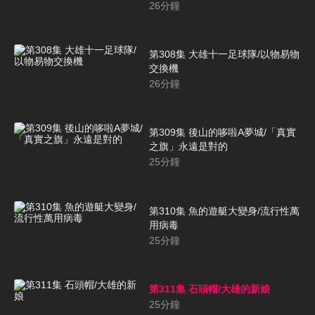
26
分鐘
第308集 大雄十一足球隊/以物易物
交換機
26
分鐘
第309集 後山的哆啦A夢城/「真實
之旗」永遠是對的
25
分鐘
第310集 魚的遊艇大變身/流行性萬
用病毒
25
分鐘
第311集 石頭帽/大雄的新娘
25
分鐘