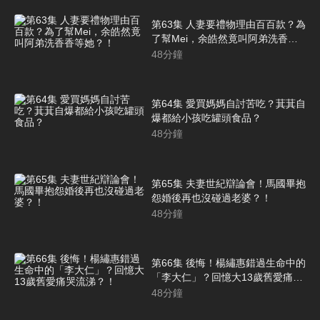
第63集 人妻要禮物理由百百款？為
了幫Mei，余皓然竟叫阿弟洗香香
等她？！
48
分鐘
第64集 愛買媽媽自討苦吃？萁萁自
爆都給小孩吃罐頭食品？
48
分鐘
第65集 夫妻世紀辯論會！馬國畢抱
怨婚後再也沒碰過老婆？！
48
分鐘
第66集 後悔！楊繡惠錯過生命中的
「李大仁」？回憶大13歲舊愛痛哭
流涕？！
48
分鐘