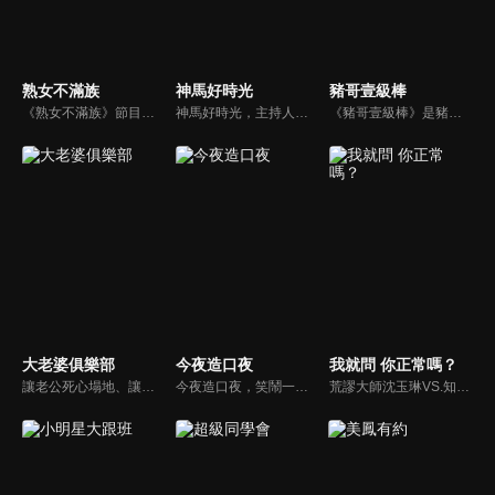
熟女不滿族
神馬好時光
豬哥壹級棒
《熟女不滿族》節目主題均有關25-49歲的未婚女性，這些熟女們漂亮卻擔心嫁不出去，獨立卻希望有人疼，最怕寂寞，只能用工作填滿時間，她們是最矛盾最不滿足的一群人。
神馬好時光，主持人為Lollipop-F的小煜、威廉以及蝴蝶姐姐。節目主打網路人氣正妹，每個神馬正妹各具特色和才藝，都會在節目中演出；節目除了會為觀眾介紹新奇的事物外，也會不定期介紹從未在電視上曝光的正妹，另外也將安排大牌藝人和神馬正妹即興演出，考驗她們的反應能力。
《豬哥壹級棒》是豬哥亮與苗可麗主持的大型綜藝節目，看秀場天王豬哥亮獨特的豬式詼諧，增添了真性情、真感動，來賓分享自身感人故事，節目笑中帶淚猶如一場真情三溫暖。
大老婆俱樂部
今夜造口夜
我就問 你正常嗎？
讓老公死心塌地、讓情場浪子甘心變成溫馴乖貓的女人們究竟有什麼驚人法寶？犀利又不失詼諧的訪談功力，加上爆炸性的辛辣話題，是您絕對不能錯過的節目。狄鶯、屈中恆聯手主持談話新節目《大老婆俱樂部》，辣媽狄鶯加上好好先生屈中恆，規劃每集都會邀請名人夫婦來討論現代婚姻的問題。
今夜造口夜，笑鬧一整夜。以網路自製嘲諷節目走紅、在網路擁有廣大支持群眾和影響力的主播「視網膜」，藉此一揉合綜藝與喜劇之談話性節目，帶觀眾以輕鬆之方式，瞭解時下最熱門、最能引起共鳴的社會議題、現象和人物。 多元的切入角度、最輕鬆易懂的議題剖析、言論尺度不設限！
荒謬大師沈玉琳VS.知性作家​​于美人，首次聯手主持！雙方展現犀利又幽默的獨特主持風格引爆辛辣話題！