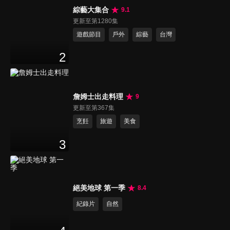
綜藝大集合
9.1
更新至第1280集
遊戲節目
戶外
綜藝
台灣
2
詹姆士出走料理
9
更新至第367集
烹飪
旅遊
美食
3
絕美地球 第一季
8.4
紀錄片
自然