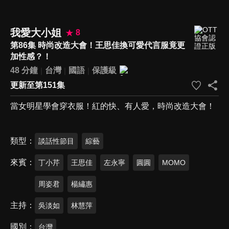
我愛大小姐
8
第86集 時尚改造大會！王思佳換可愛代言服竟更
加性感？！
48 分鐘
台灣
國語
保護級
更新至第151集
當女明星學會穿衣服！紅的快、有人愛，時尚改造大會！
類型
談話性節目
綜藝
來賓
丁小芹
王思佳
左永寧
圓圓
MOMO
周姿君
楊繡惠
主持
吳淡如
林慧萍
國別
台灣