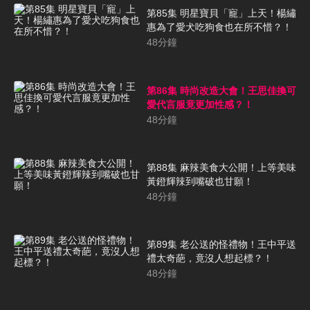
第85集 明星寶貝「寵」上天！楊繡
惠為了愛犬吃狗食也在所不惜？！
48
分鐘
第86集 時尚改造大會！王思佳換可
愛代言服竟更加性感？！
48
分鐘
第88集 麻辣美食大公開！上等美味
黃鐙輝辣到嘴破也甘願！
48
分鐘
第89集 老公送的怪禮物！王中平送
禮太奇葩，竟沒人想起標？！
48
分鐘