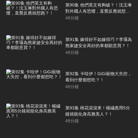
第90集 他們英文有夠破？！沈玉琳
對外國人有恐懼，直覺反應就想
跑？！
48
分鐘
第91集 嫁得好不如嫁得巧？李㼈為
熊家婕安全再好的車都願意買？！
48
分鐘
第92集 卡哇伊！GiGi寵物大失控，
看到什麼都想吃？！
48
分鐘
第93集 桃花滾滾來！楊繡惠用5分
鐘就能化身高雅美人？！
48
分鐘