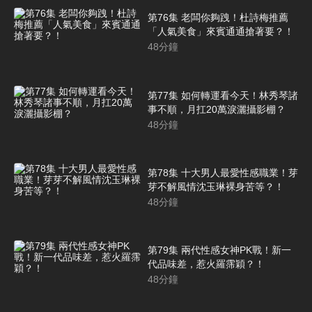
第76集 老闆你夠跩！杜詩梅推薦
「人氣美食」來賓通通搶著要？！
48
分鐘
第77集 如何轉運看今天！林秀琴諸
事不順，月扛20萬淚灑攝影棚？
48
分鐘
第78集 十大男人最愛性感職業！芽
芽不解風情沈玉琳裸身苦等？！
48
分鐘
第79集 兩代性感女神PK戰！新一
代品味差，惹火羅霈穎？！
48
分鐘