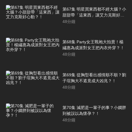
第67集 明星買東西都不經大腦？小
甜甜帶「這東西」讓艾力克斯好心
動？！
48
分鐘
第68集 Party女王戰袍大拍賣！楊
繡惠為成派對女王把內衣外穿？！
48
分鐘
第69集 從胸型看出感情順不順？劉
子瑄胸大不遮竟成大凶兆？！
48
分鐘
第70集 減肥是一輩子的事？小嫻胖
到被誤以為懷孕？！
48
分鐘