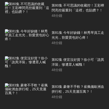
第80集 不可思議的收藏控！王彩樺
閃亮控嚴重到「這裡」也貼鑽？！
48
分鐘
第81集 今年好缺錢！林秀琴員工走
光光，割愛賣包好心疼！
48
分鐘
第82集 便宜沒好貨？徐小可「詭異
洋裝」慘遭眾人喊醜！
48
分鐘
第83集 豪奢不手軟？崔佩儀歐洲血
拼行程，25天竟灑百萬？！
48
分鐘