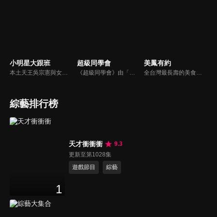
小明星大跟班
超級同學會
美鳳有約
本土天王吳宗憲與女兒吳姍儒（Sandy）搭檔主持，每集邀請來賓暢談演藝圈大小事，父女檔聯手笑果十足，老梗搭上新世代，最新組合強勢登場！
《超級同學會》由「佼佼」黃子佼、「阿亮」卜學亮領軍，召開一場場充滿歡笑、淚水、驚喜的同學會，對演藝圈如數家珍的兩位大學長，將號召綜藝王國、戲劇界以及音樂圈的同學們，為您獻上經典男團女團、動人金曲、好久不見的大牌巨星，還有勢必將再造另一股風潮的經典遊戲 !
全台灣最長壽的美食節目《美鳯有約》魅力百分百！長達15年的播出時間，總是陪伴著許多婆婆媽媽們渡過一個輕鬆愉快的時光，精采內容您絕對不可錯過喔！
綜藝排行榜
天才衝衝衝
9.3
更新至第1028集
遊戲節目
綜藝
1