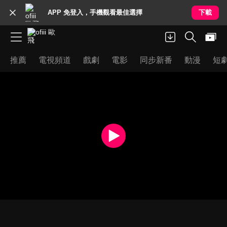
APP 免登入，手機觀看最佳選擇
下載
推薦
電視頻道
戲劇
電影
同步新番
動漫
短