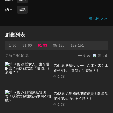
語言
國語
顯示較少
劇集列表
1-30
31-60
61-93
95-128
129-151
更新至第151集
列表
舊→新
第61集 改變女人一生命運的痣？馮
媛甄竟因「這個」引衰運？！
48
分鐘
第62集 八點檔戲服隨便賣！狄鶯竟
穿性感馬甲內衣拍戲？！
48
分鐘