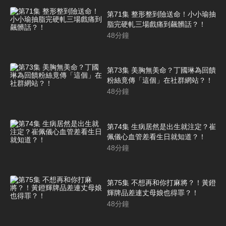
第71集 整形整到險送命！小小瑜抽
脂完硬軋三場戲痛到飆髒話？！
48
分鐘
第73集 美胸無美命？丁國琳為回饋
粉絲竟傳「這個」在社群網站？！
48
分鐘
第74集 生病居然是出生就注定？崔
佩儀心血管差看生日就知道？！
48
分鐘
第75集 不想再和你打麻將？！黃鐙
輝牌品差連丈母娘也得罪？！
48
分鐘