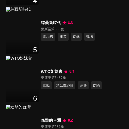
4
綜藝新時代
8.3
更新至第355集
實境秀
旅遊
綜藝
職場
5
WTO姐妹會
8.9
更新至第3487集
國際
談話性節目
綜藝
娛樂
6
進擊的台灣
8.2
更新至第586集