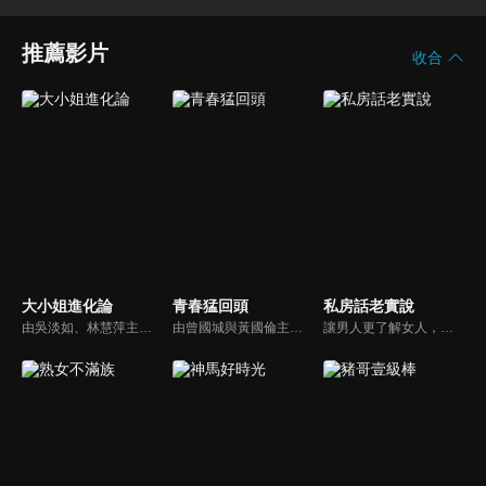
推薦影片
收合
大小姐進化論
青春猛回頭
私房話老實說
由吳淡如、林慧萍主持，為女人量身打造！首創以「女性情緒週期」，最需要抒發與關心的議題為出發點，天天伴隨女人度過忙碌的一週！
由曾國城與黃國倫主持，節目中邀請20位20歲以下青少年組成青春團，另一邊則為年紀相較成熟的藝人來賓為不老團，每集分別就一件青少年必定遇見的事件討論，看兩個不同年代的人們，所擁有的不同看法與立場。帶領讓觀眾一起回到那些年的青春歲月！
讓男人更了解女人，女人更了解自己 ，揭密女性私房話，讓療癒專家教你更愛自己！由于美人和納豆攜手主持，更多你想知道的女性私密話題都在《私房話老實說》。