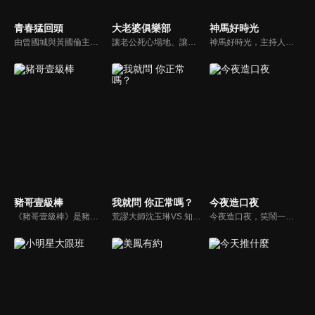
青春猛回頭
大老婆俱樂部
神馬好時光
由曾國城與黃國倫主持，節目中邀請20位20歲以下青少年組成青春團，另一邊則為年紀相較成熟的藝人來賓為不老團，每集分別就一件青少年必定遇見的事件討論，看兩個不同年代的人們，所擁有的不同看法與立場。帶領讓觀眾一起回到那些年的青春歲月！
讓老公死心塌地、讓情場浪子甘心變成溫馴乖貓的女人們究竟有什麼驚人法寶？犀利又不失詼諧的訪談功力，加上爆炸性的辛辣話題，是您絕對不能錯過的節目。狄鶯、屈中恆聯手主持談話新節目《大老婆俱樂部》，辣媽狄鶯加上好好先生屈中恆，規劃每集都會邀請名人夫婦來討論現代婚姻的問題。
神馬好時光，主持人為Lollipop-F的小煜、威廉以及蝴蝶姐姐。節目主打網路人氣正妹，每個神馬正妹各具特色和才藝，都會在節目中演出；節目除了會為觀眾介紹新奇的事物外，也會不定期介紹從未在電視上曝光的正妹，另外也將安排大牌藝人和神馬正妹即興演出，考驗她們的反應能力。
豬哥壹級棒
我就問 你正常嗎？
今夜造口夜
《豬哥壹級棒》是豬哥亮與苗可麗主持的大型綜藝節目，看秀場天王豬哥亮獨特的豬式詼諧，增添了真性情、真感動，來賓分享自身感人故事，節目笑中帶淚猶如一場真情三溫暖。
荒謬大師沈玉琳VS.知性作家​​于美人，首次聯手主持！雙方展現犀利又幽默的獨特主持風格引爆辛辣話題！
今夜造口夜，笑鬧一整夜。以網路自製嘲諷節目走紅、在網路擁有廣大支持群眾和影響力的主播「視網膜」，藉此一揉合綜藝與喜劇之談話性節目，帶觀眾以輕鬆之方式，瞭解時下最熱門、最能引起共鳴的社會議題、現象和人物。 多元的切入角度、最輕鬆易懂的議題剖析、言論尺度不設限！