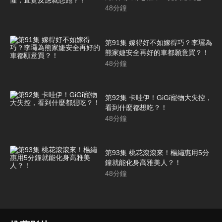
跑？！
48
分鐘
第91集 嫁得好不如嫁得巧？李㼈為
熊家婕安全再好的車都願意買？！
48
分鐘
第92集 卡哇伊！GiGi寵物大失控，
看到什麼都想吃？！
48
分鐘
第93集 桃花滾滾來！楊繡惠用5分
鐘就能化身高雅美人？！
48
分鐘