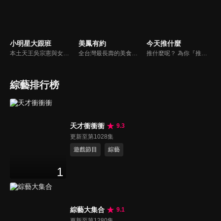
小明星大跟班
美鳳有約
今天推什麼
本土天王吳宗憲與女兒吳姍儒（Sandy）搭檔主持，每集邀請來賓暢談演藝圈大小事，父女檔聯手笑果十足，老梗搭上新世代，最新組合強勢登場！
全台灣最長壽的美食節目《美鳯有約》魅力百分百！長達15年的播出時間，總是陪伴著許多婆婆媽媽們渡過一個輕鬆愉快的時光，精采內容您絕對不可錯過喔！
推什麼呢？ 為你『推』上熱騰騰第一手消息！時下最新、最夯！吃喝玩樂食衣住行藝文活動，哪邊流行哪邊去！好物推薦真心不騙！跟著《今天推什麼》走在潮流最前線！
綜藝排行榜
天才衝衝衝
9.3
更新至第1028集
遊戲節目
綜藝
1
綜藝大集合
9.1
更新至第1280集