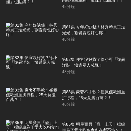
閃亮控嚴重到「這裡」也貼鑽？！
48
分鐘
第81集 今年好缺錢！林秀琴員工走
光光，割愛賣包好心疼！
48
分鐘
第82集 便宜沒好貨？徐小可「詭異
洋裝」慘遭眾人喊醜！
48
分鐘
第83集 豪奢不手軟？崔佩儀歐洲血
拼行程，25天竟灑百萬？！
48
分鐘
第85集 明星寶貝「寵」上天！楊繡
惠為了愛犬吃狗食也在所不惜？！