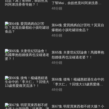
了幫Mei，余皓然竟叫阿弟洗香香
等她？！
48
分鐘
第64集 愛買媽媽自討苦吃？萁萁自
爆都給小孩吃罐頭食品？
48
分鐘
第65集 夫妻世紀辯論會！馬國畢抱
怨婚後再也沒碰過老婆？！
48
分鐘
第66集 後悔！楊繡惠錯過生命中的
「李大仁」？回憶大13歲舊愛痛哭
流涕？！
48
分鐘
第67集 明星買東西都不經大腦？小