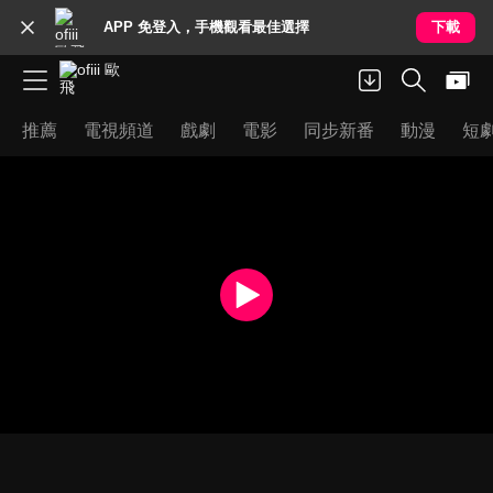
APP 免登入，手機觀看最佳選擇
下載
推薦
電視頻道
戲劇
電影
同步新番
動漫
短