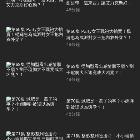
甜甜帶「這東西」讓艾力克斯好心
動？！
48
分鐘
第68集 Party女王戰袍大拍賣！楊
繡惠為成派對女王把內衣外穿？！
48
分鐘
第69集 從胸型看出感情順不順？劉
子瑄胸大不遮竟成大凶兆？！
48
分鐘
第70集 減肥是一輩子的事？小嫻胖
到被誤以為懷孕？！
48
分鐘
第71集 整形整到險送命！小小瑜抽