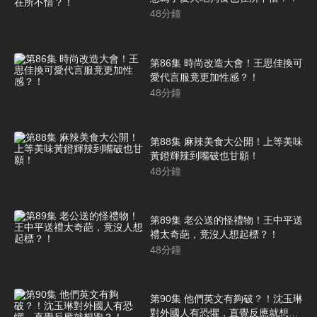
48
分鐘
第86集 時尚改造大會！王思佳換可
愛代言服竟更加性感？！
48
分鐘
第88集 麻辣美食大公開！上等美味
黃鐙輝辣到嘴破也甘願！
48
分鐘
第89集 老公送的怪禮物！王中平送
禮太奇葩，竟沒人想起標？！
48
分鐘
第90集 他們英文有夠破？！沈玉琳
對外國人有恐懼，直覺反應就想