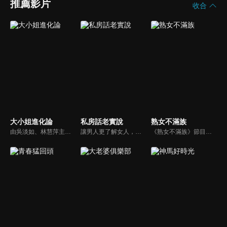
推薦影片
收合
大小姐進化論
私房話老實說
熟女不滿族
由吳淡如、林慧萍主持，為女人量身打造！首創以「女性情緒週期」，最需要抒發與關心的議題為出發點，天天伴隨女人度過忙碌的一週！
讓男人更了解女人，女人更了解自己 ，揭密女性私房話，讓療癒專家教你更愛自己！由于美人和納豆攜手主持，更多你想知道的女性私密話題都在《私房話老實說》。
《熟女不滿族》節目主題均有關25-49歲的未婚女性，這些熟女們漂亮卻擔心嫁不出去，獨立卻希望有人疼，最怕寂寞，只能用工作填滿時間，她們是最矛盾最不滿足的一群人。