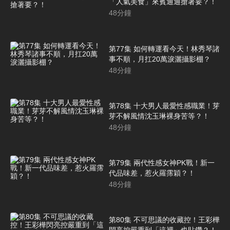
「人氣美食」來賓通通搶著要？！
48
分鐘
第77集 如何轉運看今天！林秀琴諸
事不順，月扛20萬淚灑攝影棚？
48
分鐘
第78集 十大男人最愛性感職業！芽
芽不解風情沈玉琳裸身苦等？！
48
分鐘
第79集 兩代性感女神PK戰！新一
代品味差，惹火羅霈穎？！
48
分鐘
第80集 不可思議的收藏控！王彩樺