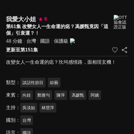
我愛大小姐
8
第61集 改變女人一生命運的痣？馮媛甄竟因「這
個」引衰運？！
48 分鐘
台灣
國語
保護級
更新至第151集
改變女人一生命運的痣？坎坷感情路，面相現玄機！
類型
談話性節目
綜藝
來賓
向娃
鄭雅勻
陳萍
馮媛甄
阿嬌
主持
吳淡如
林慧萍
國別
台灣
語言
國語