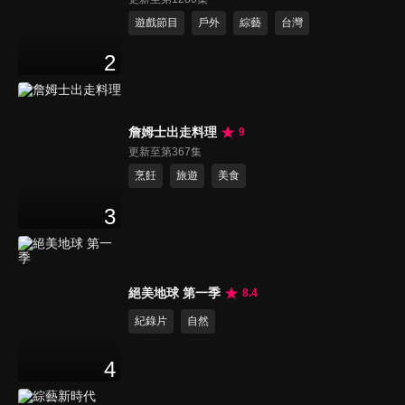
遊戲節目
戶外
綜藝
台灣
2
詹姆士出走料理
9
更新至第367集
烹飪
旅遊
美食
3
絕美地球 第一季
8.4
紀錄片
自然
4