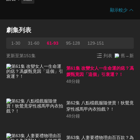
顯示較少
劇集列表
1-30
31-60
61-93
95-128
129-151
更新至第151集
列表
舊→新
第61集 改變女人一生命運的痣？馮
媛甄竟因「這個」引衰運？！
48
分鐘
第62集 八點檔戲服隨便賣！狄鶯竟
穿性感馬甲內衣拍戲？！
48
分鐘
第63集 人妻要禮物理由百百款？為