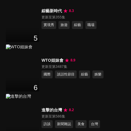
綜藝新時代
8.3
更新至第355集
實境秀
旅遊
綜藝
職場
5
WTO姐妹會
8.9
更新至第3487集
國際
談話性節目
綜藝
娛樂
6
進擊的台灣
8.2
更新至第586集
訪談
新聞雜誌
美食
台灣