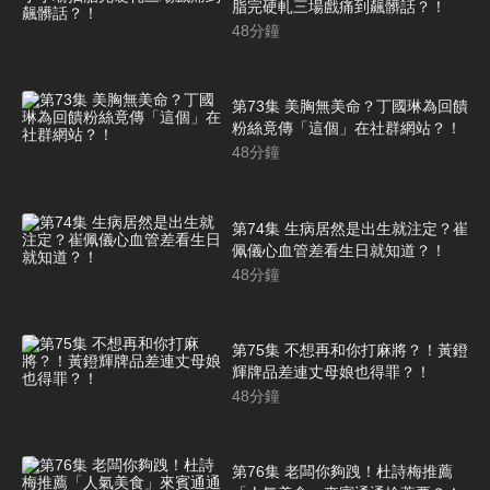
脂完硬軋三場戲痛到飆髒話？！
48
分鐘
第73集 美胸無美命？丁國琳為回饋
粉絲竟傳「這個」在社群網站？！
48
分鐘
第74集 生病居然是出生就注定？崔
佩儀心血管差看生日就知道？！
48
分鐘
第75集 不想再和你打麻將？！黃鐙
輝牌品差連丈母娘也得罪？！
48
分鐘
第76集 老闆你夠跩！杜詩梅推薦