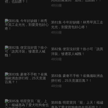
閃亮控嚴重到「這裡」也貼鑽？！
48
分鐘
第81集 今年好缺錢！林秀琴員工走
光光，割愛賣包好心疼！
48
分鐘
第82集 便宜沒好貨？徐小可「詭異
洋裝」慘遭眾人喊醜！
48
分鐘
第83集 豪奢不手軟？崔佩儀歐洲血
拼行程，25天竟灑百萬？！
48
分鐘
第85集 明星寶貝「寵」上天！楊繡
惠為了愛犬吃狗食也在所不惜？！