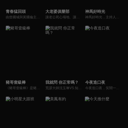
青春猛回頭
大老婆俱樂部
神馬好時光
由曾國城與黃國倫主持，節目中邀請20位20歲以下青少年組成青春團，另一邊則為年紀相較成熟的藝人來賓為不老團，每集分別就一件青少年必定遇見的事件討論，看兩個不同年代的人們，所擁有的不同看法與立場。帶領讓觀眾一起回到那些年的青春歲月！
讓老公死心塌地、讓情場浪子甘心變成溫馴乖貓的女人們究竟有什麼驚人法寶？犀利又不失詼諧的訪談功力，加上爆炸性的辛辣話題，是您絕對不能錯過的節目。狄鶯、屈中恆聯手主持談話新節目《大老婆俱樂部》，辣媽狄鶯加上好好先生屈中恆，規劃每集都會邀請名人夫婦來討論現代婚姻的問題。
神馬好時光，主持人為Lollipop-F的小煜、威廉以及蝴蝶姐姐。節目主打網路人氣正妹，每個神馬正妹各具特色和才藝，都會在節目中演出；節目除了會為觀眾介紹新奇的事物外，也會不定期介紹從未在電視上曝光的正妹，另外也將安排大牌藝人和神馬正妹即興演出，考驗她們的反應能力。
豬哥壹級棒
我就問 你正常嗎？
今夜造口夜
《豬哥壹級棒》是豬哥亮與苗可麗主持的大型綜藝節目，看秀場天王豬哥亮獨特的豬式詼諧，增添了真性情、真感動，來賓分享自身感人故事，節目笑中帶淚猶如一場真情三溫暖。
荒謬大師沈玉琳VS.知性作家​​于美人，首次聯手主持！雙方展現犀利又幽默的獨特主持風格引爆辛辣話題！
今夜造口夜，笑鬧一整夜。以網路自製嘲諷節目走紅、在網路擁有廣大支持群眾和影響力的主播「視網膜」，藉此一揉合綜藝與喜劇之談話性節目，帶觀眾以輕鬆之方式，瞭解時下最熱門、最能引起共鳴的社會議題、現象和人物。 多元的切入角度、最輕鬆易懂的議題剖析、言論尺度不設限！