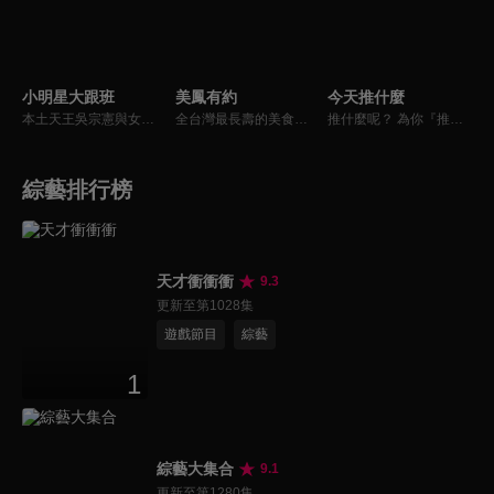
小明星大跟班
美鳳有約
今天推什麼
本土天王吳宗憲與女兒吳姍儒（Sandy）搭檔主持，每集邀請來賓暢談演藝圈大小事，父女檔聯手笑果十足，老梗搭上新世代，最新組合強勢登場！
全台灣最長壽的美食節目《美鳯有約》魅力百分百！長達15年的播出時間，總是陪伴著許多婆婆媽媽們渡過一個輕鬆愉快的時光，精采內容您絕對不可錯過喔！
推什麼呢？ 為你『推』上熱騰騰第一手消息！時下最新、最夯！吃喝玩樂食衣住行藝文活動，哪邊流行哪邊去！好物推薦真心不騙！跟著《今天推什麼》走在潮流最前線！
綜藝排行榜
天才衝衝衝
9.3
更新至第1028集
遊戲節目
綜藝
1
綜藝大集合
9.1
更新至第1280集