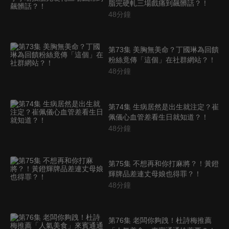
脂完硬軋三場戲痛到飆髒話？！
48
分鐘
第73集 美胸無美命？丁國琳為回饋
粉絲竟傳「這個」在社群網站？！
48
分鐘
第74集 生病居然是出生就注定？崔
佩儀心血管差看生日就知道？！
48
分鐘
第75集 不想再和你打麻將？！黃鐙
輝牌品差連丈母娘也得罪？！
48
分鐘
第76集 老闆你夠跩！杜詩梅推薦