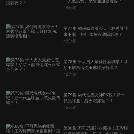
「人氣美食」來賓通通搶著要？！
48
分鐘
第77集 如何轉運看今天！林秀琴諸
事不順，月扛20萬淚灑攝影棚？
48
分鐘
第78集 十大男人最愛性感職業！芽
芽不解風情沈玉琳裸身苦等？！
48
分鐘
第79集 兩代性感女神PK戰！新一
代品味差，惹火羅霈穎？！
48
分鐘
第80集 不可思議的收藏控！王彩樺