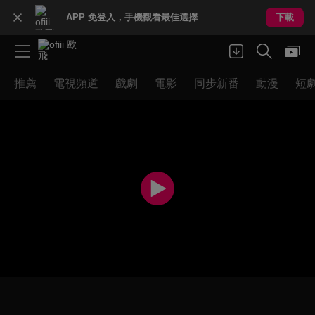
APP 免登入，手機觀看最佳選擇
下載
推薦
電視頻道
戲劇
電影
同步新番
動漫
短