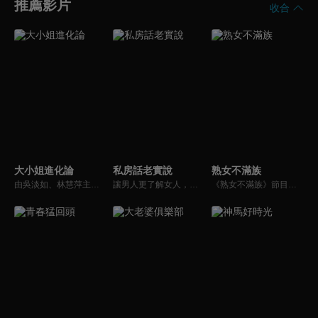
推薦影片
收合
大小姐進化論
私房話老實說
熟女不滿族
由吳淡如、林慧萍主持，為女人量身打造！首創以「女性情緒週期」，最需要抒發與關心的議題為出發點，天天伴隨女人度過忙碌的一週！
讓男人更了解女人，女人更了解自己 ，揭密女性私房話，讓療癒專家教你更愛自己！由于美人和納豆攜手主持，更多你想知道的女性私密話題都在《私房話老實說》。
《熟女不滿族》節目主題均有關25-49歲的未婚女性，這些熟女們漂亮卻擔心嫁不出去，獨立卻希望有人疼，最怕寂寞，只能用工作填滿時間，她們是最矛盾最不滿足的一群人。