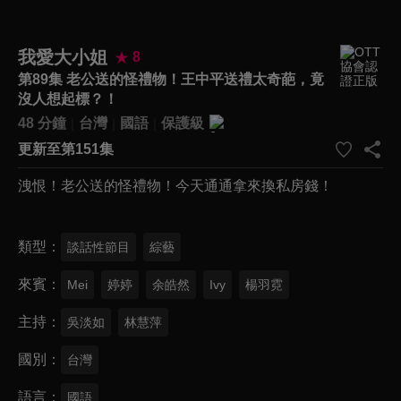
我愛大小姐
8
第89集 老公送的怪禮物！王中平送禮太奇葩，竟
沒人想起標？！
48 分鐘
台灣
國語
保護級
更新至第151集
洩恨！老公送的怪禮物！今天通通拿來換私房錢！
類型
談話性節目
綜藝
來賓
Mei
婷婷
余皓然
Ivy
楊羽霓
主持
吳淡如
林慧萍
國別
台灣
語言
國語