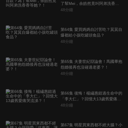
了幫Mei，余皓然竟叫阿弟洗香香
等她？！
48
分鐘
第64集 愛買媽媽自討苦吃？萁萁自
爆都給小孩吃罐頭食品？
48
分鐘
第65集 夫妻世紀辯論會！馬國畢抱
怨婚後再也沒碰過老婆？！
48
分鐘
第66集 後悔！楊繡惠錯過生命中的
「李大仁」？回憶大13歲舊愛痛哭
流涕？！
48
分鐘
第67集 明星買東西都不經大腦？小