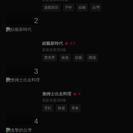
遊戲節目
戶外
綜藝
台灣
2
綜藝新時代
8.3
更新至第355集
實境秀
旅遊
綜藝
職場
3
詹姆士出走料理
9
更新至第368集
烹飪
旅遊
美食
4