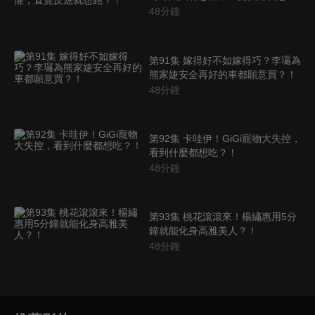
跑？！
48
分鐘
第91集 嫁得好不如嫁得巧？李㼈為
熊家婕安全再好的車都願意買？！
48
分鐘
第92集 卡哇伊！GiGi寵物大失控，
看到什麼都想吃？！
48
分鐘
第93集 桃花滾滾來！楊繡惠用5分
鐘就能化身高雅美人？！
48
分鐘