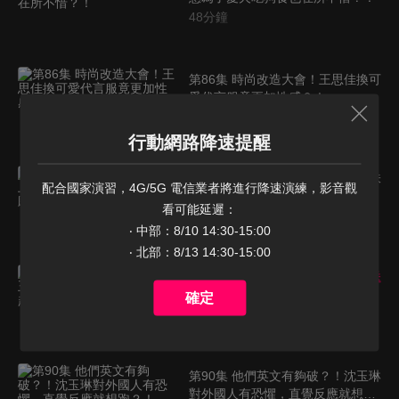
48
分鐘
第86集 時尚改造大會！王思佳換可
愛代言服竟更加性感？！
48
分鐘
行動網路降速提醒
第88集 麻辣美食大公開！上等美味
配合國家演習，4G/5G 電信業者將進行降速演練，影音觀
黃鐙輝辣到嘴破也甘願！
看可能延遲：

48
分鐘
‧ 中部：8/10 14:30-15:00

‧ 北部：8/13 14:30-15:00
第89集 老公送的怪禮物！王中平送
禮太奇葩，竟沒人想起標？！
確定
48
分鐘
第90集 他們英文有夠破？！沈玉琳
對外國人有恐懼，直覺反應就想