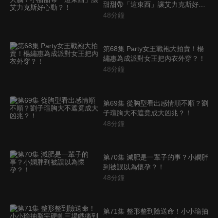
甜甜帶「這東西」讓艾力克斯好心
動？！
48
分鐘
第68集 Party女王戰袍大拍賣！楊
繡惠為成派對女王把內衣外穿？！
48
分鐘
第69集 從胸型看出感情順不順？劉
子瑄胸大不遮竟成大凶兆？！
48
分鐘
第70集 減肥是一輩子的事？小嫻胖
到被誤以為懷孕？！
48
分鐘
第71集 整形整到險送命！小小瑜抽