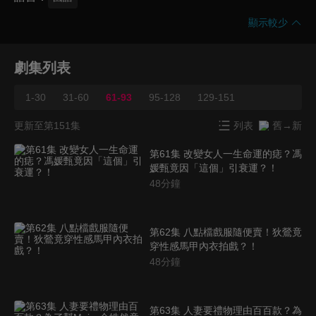
顯示較少
劇集列表
1-30
31-60
61-93
95-128
129-151
更新至第151集
列表
舊→新
第61集 改變女人一生命運的痣？馮
媛甄竟因「這個」引衰運？！
48
分鐘
第62集 八點檔戲服隨便賣！狄鶯竟
穿性感馬甲內衣拍戲？！
48
分鐘
第63集 人妻要禮物理由百百款？為