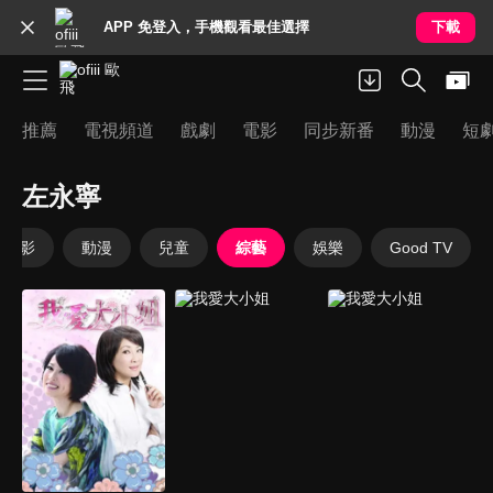
APP 免登入，手機觀看最佳選擇
下載
推薦
電視頻道
戲劇
電影
同步新番
動漫
短
左永寧
電影
動漫
兒童
綜藝
娛樂
Good TV