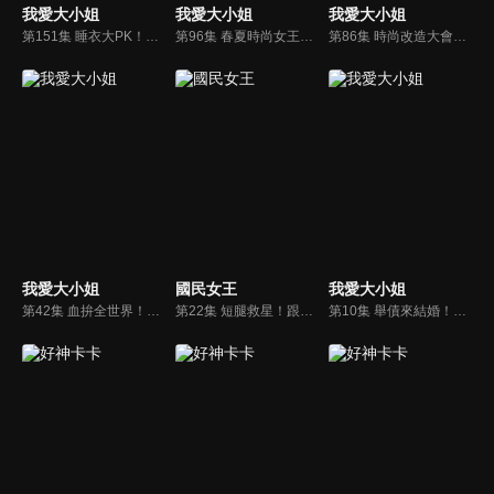
我愛大小姐
我愛大小姐
我愛大小姐
第151集 睡衣大PK！性感女王再次奪冠，王思佳超狂睡衣讓人鼻血狂流？！
第96集 春夏時尚女王！許聖梅必殺套裝，火辣滿點迷倒眾生？！
第86集 時尚改造大會！王思佳換可愛代言服竟更加性感？！
我愛大小姐
國民女王
我愛大小姐
第42集 血拚全世界！殷琦美靴戰利品收藏！
第22集 短腿救星！跟我這樣穿 美腿女王就是妳！
第10集 舉債來結婚！余皓然除了婚紗一無所有！