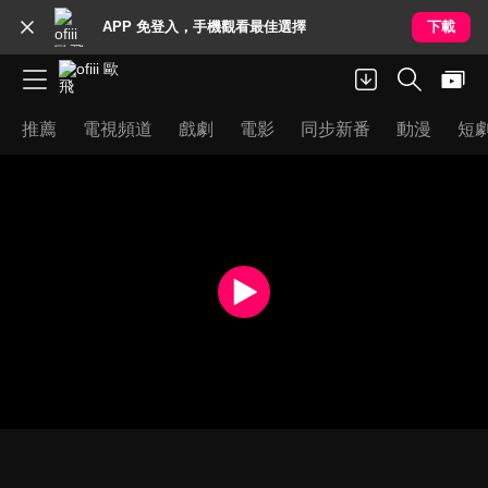
APP 免登入，手機觀看最佳選擇
下載
推薦
電視頻道
戲劇
電影
同步新番
動漫
短