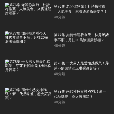
第76集 老闆你夠跩！杜詩梅推薦
「人氣美食」來賓通通搶著要？！
48
分鐘
第77集 如何轉運看今天！林秀琴諸
事不順，月扛20萬淚灑攝影棚？
48
分鐘
第78集 十大男人最愛性感職業！芽
芽不解風情沈玉琳裸身苦等？！
48
分鐘
第79集 兩代性感女神PK戰！新一
代品味差，惹火羅霈穎？！
48
分鐘