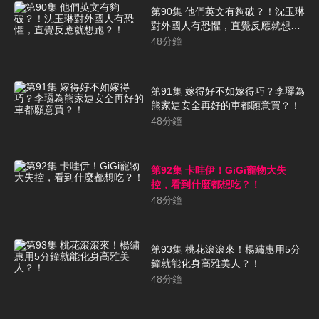
第90集 他們英文有夠破？！沈玉琳
對外國人有恐懼，直覺反應就想
跑？！
48
分鐘
第91集 嫁得好不如嫁得巧？李㼈為
熊家婕安全再好的車都願意買？！
48
分鐘
第92集 卡哇伊！GiGi寵物大失
控，看到什麼都想吃？！
48
分鐘
第93集 桃花滾滾來！楊繡惠用5分
鐘就能化身高雅美人？！
48
分鐘