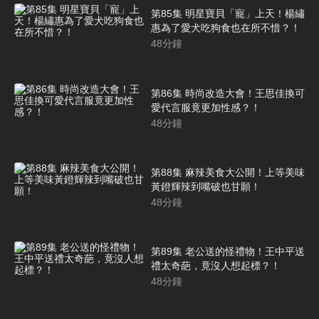
第85集 明星寶貝「寵」上天！楊繡
惠為了愛犬吃狗食也在所不惜？！
48
分鐘
第86集 時尚改造大會！王思佳換可
愛代言服竟更加性感？！
48
分鐘
第88集 麻辣美食大公開！上等美味
黃鐙輝辣到嘴破也甘願！
48
分鐘
第89集 老公送的怪禮物！王中平送
禮太奇葩，竟沒人想起標？！
48
分鐘