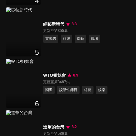
4
綜藝新時代
8.3
更新至第355集
實境秀
旅遊
綜藝
職場
5
WTO姐妹會
8.9
更新至第3487集
國際
談話性節目
綜藝
娛樂
6
進擊的台灣
8.2
更新至第586集