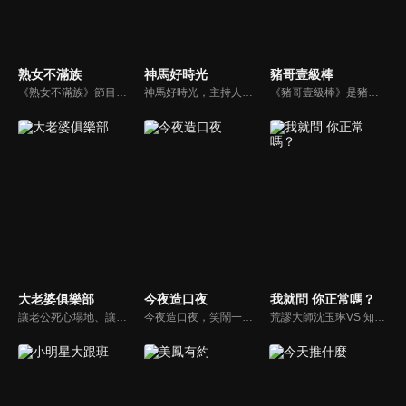
熟女不滿族
神馬好時光
豬哥壹級棒
《熟女不滿族》節目主題均有關25-49歲的未婚女性，這些熟女們漂亮卻擔心嫁不出去，獨立卻希望有人疼，最怕寂寞，只能用工作填滿時間，她們是最矛盾最不滿足的一群人。
神馬好時光，主持人為Lollipop-F的小煜、威廉以及蝴蝶姐姐。節目主打網路人氣正妹，每個神馬正妹各具特色和才藝，都會在節目中演出；節目除了會為觀眾介紹新奇的事物外，也會不定期介紹從未在電視上曝光的正妹，另外也將安排大牌藝人和神馬正妹即興演出，考驗她們的反應能力。
《豬哥壹級棒》是豬哥亮與苗可麗主持的大型綜藝節目，看秀場天王豬哥亮獨特的豬式詼諧，增添了真性情、真感動，來賓分享自身感人故事，節目笑中帶淚猶如一場真情三溫暖。
大老婆俱樂部
今夜造口夜
我就問 你正常嗎？
讓老公死心塌地、讓情場浪子甘心變成溫馴乖貓的女人們究竟有什麼驚人法寶？犀利又不失詼諧的訪談功力，加上爆炸性的辛辣話題，是您絕對不能錯過的節目。狄鶯、屈中恆聯手主持談話新節目《大老婆俱樂部》，辣媽狄鶯加上好好先生屈中恆，規劃每集都會邀請名人夫婦來討論現代婚姻的問題。
今夜造口夜，笑鬧一整夜。以網路自製嘲諷節目走紅、在網路擁有廣大支持群眾和影響力的主播「視網膜」，藉此一揉合綜藝與喜劇之談話性節目，帶觀眾以輕鬆之方式，瞭解時下最熱門、最能引起共鳴的社會議題、現象和人物。 多元的切入角度、最輕鬆易懂的議題剖析、言論尺度不設限！
荒謬大師沈玉琳VS.知性作家​​于美人，首次聯手主持！雙方展現犀利又幽默的獨特主持風格引爆辛辣話題！