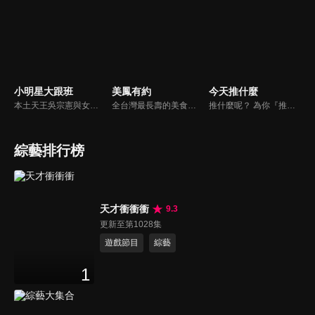
小明星大跟班
美鳳有約
今天推什麼
本土天王吳宗憲與女兒吳姍儒（Sandy）搭檔主持，每集邀請來賓暢談演藝圈大小事，父女檔聯手笑果十足，老梗搭上新世代，最新組合強勢登場！
全台灣最長壽的美食節目《美鳯有約》魅力百分百！長達15年的播出時間，總是陪伴著許多婆婆媽媽們渡過一個輕鬆愉快的時光，精采內容您絕對不可錯過喔！
推什麼呢？ 為你『推』上熱騰騰第一手消息！時下最新、最夯！吃喝玩樂食衣住行藝文活動，哪邊流行哪邊去！好物推薦真心不騙！跟著《今天推什麼》走在潮流最前線！
綜藝排行榜
天才衝衝衝
9.3
更新至第1028集
遊戲節目
綜藝
1