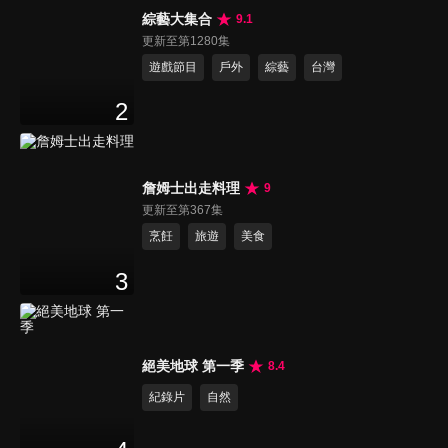
綜藝大集合
9.1
更新至第1280集
遊戲節目
戶外
綜藝
台灣
2
詹姆士出走料理
9
更新至第367集
烹飪
旅遊
美食
3
絕美地球 第一季
8.4
紀錄片
自然