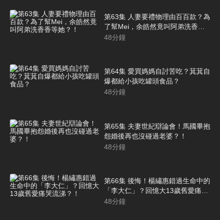
第63集 人妻要禮物理由百百款？為
了幫Mei，余皓然竟叫阿弟洗香香
等她？！
48
分鐘
第64集 愛買媽媽自討苦吃？萁萁自
爆都給小孩吃罐頭食品？
48
分鐘
第65集 夫妻世紀辯論會！馬國畢抱
怨婚後再也沒碰過老婆？！
48
分鐘
第66集 後悔！楊繡惠錯過生命中的
「李大仁」？回憶大13歲舊愛痛哭
流涕？！
48
分鐘