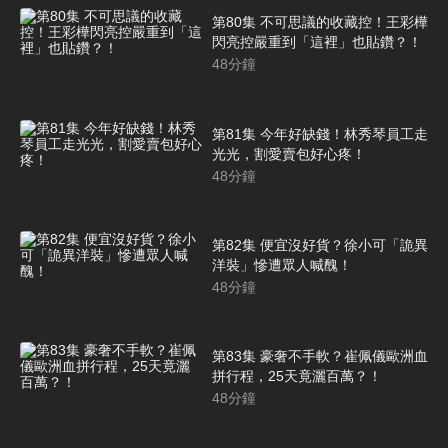
第80集 不可思議的收藏控！王彩樺
閃亮控嚴重到「這裡」也貼鑽？！
48
分鐘
第81集 今年好缺錢！林秀琴員工走
光光，割愛賣包好心疼！
48
分鐘
第82集 便宜沒好貨？徐小可「詭異
洋裝」慘遭眾人喊醜！
48
分鐘
第83集 豪奢不手軟？崔佩儀歐洲血
拼行程，25天竟灑百萬？！
48
分鐘