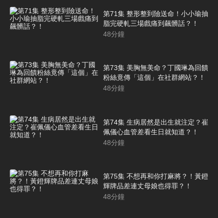
第71集 整形整到險送命！小小瑜抽
脂完硬軋三場戲痛到飆髒話？！
48
分鐘
第73集 美胸無美命？丁國琳為回饋
粉絲竟傳「這個」在社群網站？！
48
分鐘
第74集 生病居然是出生就注定？崔
佩儀心血管差看生日就知道？！
48
分鐘
第75集 不想再和你打麻將？！黃鐙
輝牌品差連丈母娘也得罪？！
48
分鐘