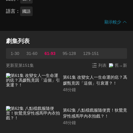
語言
國語
顯示較少
劇集列表
1-30
31-60
61-93
95-128
129-151
更新至第151集
列表
舊→新
第61集 改變女人一生命運的痣？馮
媛甄竟因「這個」引衰運？！
48
分鐘
第62集 八點檔戲服隨便賣！狄鶯竟
穿性感馬甲內衣拍戲？！
48
分鐘