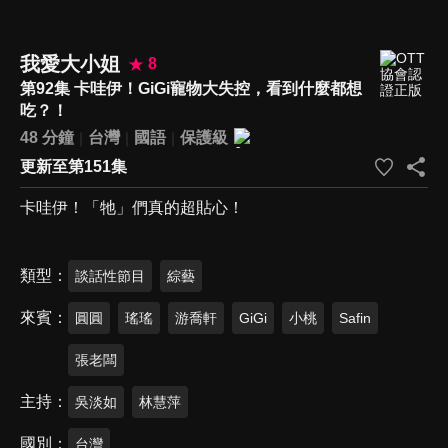
我愛大小姐
8
第92集 卡哇伊！GiGi寵物大失控，看到什麼都想
吃？！
48 分鐘
台灣
國語
保護級
更新至第151集
卡哇伊！「牠」們真的超貼心！
類型
談話性節目
綜藝
來賓
圓圓
瑤瑤
游喬軒
GiGi
小桃
Safin
張老闆
主持
吳淡如
林慧萍
國別
台灣