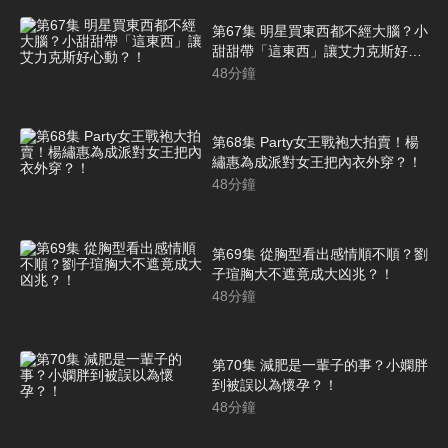
第67集 明星買東西都不經大腦？小
甜甜帶「這東西」讓艾力克斯好心
動？！
48
分鐘
第68集 Party女王戰袍大拍賣！楊
繡惠為成派對女王把內衣外穿？！
48
分鐘
第69集 從胸型看出感情順不順？劉
子瑄胸大不遮竟成大凶兆？！
48
分鐘
第70集 減肥是一輩子的事？小嫻胖
到被誤以為懷孕？！
48
分鐘