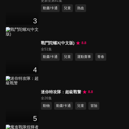
更新至第81集
動畫/卡通
兒童
熱血
3
戰鬥陀螺X(中文版)
8.8
全51集
動畫/卡通
兒童
運動賽事
青春
4
迷你特攻隊：超級戰警
8.8
全26集
動物
動畫/卡通
兒童
冒險
5