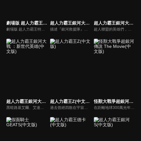
劇場版 超人力霸王特利卡：特別篇Z(中文版)
超人力霸王銀河大戰 - 巨大陰謀(中文版)
超人力霸王銀河大戰：命運的衝突(中文版)
劇場版 超人力霸王特利卡： Episode Z
描述『銀河救援隊』的精銳隊員「超人力霸王利布特」過去還是文明觀察員時的故事。利布特和超人力霸王馬克斯一起，在某個行星上察覺到異樣的氣息，然而那是燃燒著復仇的敵人的陷阱。 為了保護利布特，馬克斯陷入危機，與此同時，80和尤莉安、索拉在行星伽農也被魯格賽特襲擊。
超人聯盟的英雄們，為了營救尤莉安公主，宇宙警備隊和銀河救援隊紛紛開始行動。在此同時，阿布索留特迪亞波羅、阿布索留特泰坦也加入了阿布索留特塔爾塔羅斯的軍隊，加速了王國的侵略。宇宙危機當前，新世代英雄們再度集結！而神秘的戰士，超人力霸王雷古洛思又將會有什麼行動？
超人力霸王銀河大戰 ：新世代英雄(中文版)
超人力霸王Z(中文版)
怪獸大戰爭超銀河傳說 The Movie(中文版)
黑暗路基艾爾、艾達爾加…過去的宿敵不斷復甦！還有謎一樣的黑暗超人力霸王們—黑暗超人力霸王X和黑暗超人力霸王捷德！被稱作力霸黑暗殺手的黑暗魔人，具有創造黑暗超人戰士的能力。超人力霸王傑洛和超人女孩格麗喬落入了黑暗殺手之中！為了解決這場危機，超人力霸王太郎召集了「新世代英雄」...
過去曾經四散在宇宙各處的惡魔碎片，再度讓宇宙陷入混亂。為了奪回和平的生活，超人力霸王們不停地在宇宙中奮戰。挺身面對邪惡的是超人力霸王0和弟子超人力霸王Z！Z獨自追著怪獸，來到了地球－－。當宇宙怪獸侵襲地球的瞬間，也造就了Z和遙輝的命運相會。兩位年輕人的熱血戰鬥故事，在此揭開序幕！
在距離地球300萬光年以外的，是超人力霸王戰士們的故鄉「M78星雲光之國」， 而想要以黑暗覆蓋這閃亮光輝的邪惡戰士-超人力霸王貝利亞卻復活了！隨著超人力霸王戰士一個個倒下！曾經的強敵怪獸們也陸續回歸，全宇宙的危機迫近！滿身創傷的超人力霸王一行人，究竟能不能打倒怪獸軍團，奪回銀河之光呢？