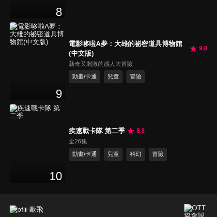
8
電影哆啦A夢：大雄的祕密道具博物館
9.8
(中文版)
新奇又刺激的感人大冒險
動畫/卡通
兒童
冒險
9
疾速戰卡隊 第二季
8.8
全26集
動畫/卡通
兒童
科幻
冒險
10