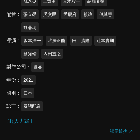
M.A.O
上坂堇
真木駿一
高橋良輔
配音
張立昂
吳文民
孟慶府
賴緯
傅其慧
魏晶琦
導演
坂本浩一
武居正能
田口清隆
辻本貴則
越知靖
內田直之
製作公司
圓谷
年份
2021
國別
日本
語言
國語配音
#
超人力霸王
顯示較少