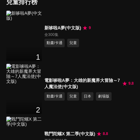
兒童排行榜
新哆啦A夢(中文版)
9
全300集
動畫/卡通
兒童
1
電影哆啦A夢：大雄的新魔界大冒險～7
9.8
人魔法使(中文版)
動畫/卡通
兒童
日本
劇場版
2
戰鬥陀螺X 第二季(中文版)
8.8