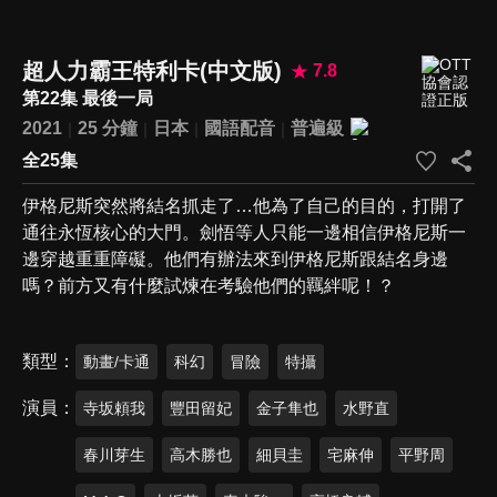
超人力霸王特利卡(中文版)
7.8
第22集 最後一局
2021
25 分鐘
日本
國語配音
普遍級
全25集
伊格尼斯突然將結名抓走了…他為了自己的目的，打開了
通往永恆核心的大門。劍悟等人只能一邊相信伊格尼斯一
邊穿越重重障礙。他們有辦法來到伊格尼斯跟結名身邊
嗎？前方又有什麼試煉在考驗他們的羈絆呢！？
類型
動畫/卡通
科幻
冒險
特攝
演員
寺坂頼我
豐田留妃
金子隼也
水野直
春川芽生
高木勝也
細貝圭
宅麻伸
平野周