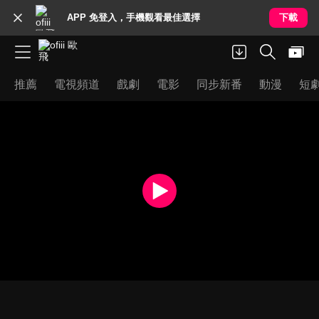
APP 免登入，手機觀看最佳選擇
下載
推薦
電視頻道
戲劇
電影
同步新番
動漫
短