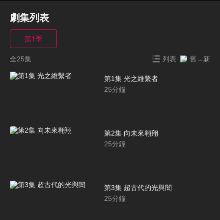
劇集列表
第1季
全25集
列表
舊→新
第1集 光之維繫者
25
分鐘
第2集 向未來翱翔
25
分鐘
第3集 超古代的光與闇
25
分鐘