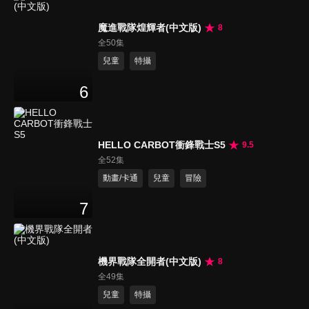
魔進戰隊煌輝者(中文版)
8
全50集
兒童
特攝
6
HELLO CARBOT衝鋒戰士S5
9.5
全52集
動畫/卡通
兒童
冒險
7
機界戰隊全開者(中文版)
8
全49集
兒童
特攝