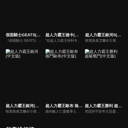
假面騎士GEATS(中文版)
超人力霸王德卡(中文版)
超人力霸王銀河S(中文版)
《假面騎士 GEATS》的故事中，為了自神祕的敵人「邪魔徒」手中保護城市和平，主角們將變身為假面騎士，參加名為「願望大賽」擊潰敵人獲得點數，藉由成為競賽的贏家獲取「實現理想世界」的權利。
"在超人力霸王特利卡擊敗闇之巨人十年後，昔日的怪獸災害已消滅，地球似乎恢復了和平。人類的目光進一步轉向宇宙，而怪獸災害的對策規模開始縮小。就在這時，突然飛來的神秘宇宙浮遊物體「索菲亞」開始襲擊地球，人類與宇宙的聯繫被斷絕，成為了「孤島般的星球」…"
暗黑路基艾爾在引發的暗黑火花戰爭中，用擁有讓所有生物陷入時間停歇的暗黑波動將所有的超人力霸王，怪獸和宇宙人變成人偶，後在突然出現的超人力霸王銀河導致兩敗俱傷，雙方因能力用盡而進入沉睡狀態。人偶變成流星降落到地球上，從外國回來的禮堂光命運般的被選中為超人力霸王銀河的繼承者。
超人力霸王銀河(中文版)
超人力霸王歐布 格鬥歐布(中文版)
超人力霸王勝利 超級戰鬥(中文版)
暗黑路基艾爾在引發的暗黑火花戰爭中用擁有讓所有生物陷入時間停歇的暗黑波動將所有的超人力霸王，怪獸和宇宙人變成人偶，後在突然出現的超人力霸王銀河導致兩敗俱傷，雙方因能力用盡而進入沉睡狀態…
新的敵人亡靈魔導士雷巴托斯，操縱著怪獸們的怨靈，企圖支配整個宇宙。歐布和傑洛還有光之國的宇宙警備隊的勇士們為了對抗他，一同聯手出擊！在戰鬥中，歐布在七號和傑洛的特訓下，得到了新的力量。他們是否能阻止雷巴托斯的野心呢！？
邪惡的宇宙帝王惡靈宙達即將從次元監獄逃脫！為了阻止帝王逃脫、拯救銀河系，超級英雄─超人勝利需要新的秘密武器，那就是劍與笛的混合體–騎士劍笛！ 超人勝利的騎士劍笛所奏出的旋律，能否阻止惡靈宙達及他的怪獸軍團摧毀一切？