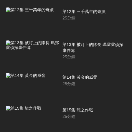
第12集 三千萬年的奇蹟
25
分鐘
第13集 被盯上的隊長 瑪露露偵探
事件簿
25
分鐘
第14集 黃金的威脅
25
分鐘
第15集 龍之作戰
25
分鐘