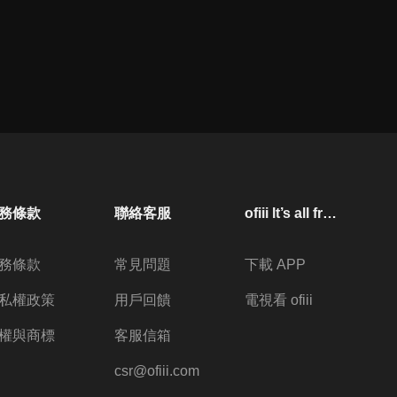
務條款
聯絡客服
ofiii lt’s all free
務條款
常見問題
下載 APP
私權政策
用戶回饋
電視看 ofiii
權與商標
客服信箱
csr@ofiii.com