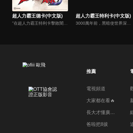
超人力霸王德卡(中文版)
超人力霸王特利卡(中文版)
"在超人力霸王特利卡擊敗闇之巨人十年後，昔日的怪獸災害已消滅，地球似乎恢復了和平。人類的目光進一步轉向宇宙，而怪獸災害的對策規模開始縮小。就在這時，突然飛來的神秘宇宙浮遊物體「索菲亞」開始襲擊地球，人類與宇宙的聯繫被斷絕，成為了「孤島般的星球」…"
3000萬年前，黑暗使世界深陷於恐怖裡，而光之巨人將其封印在遙遠的宇宙之中。 用盡力量的光之巨人便沉眠於紅色星球上。隨著時間流逝…在地球和平同盟TPU繁忙於成立專業小組GUTS-SELECT時, 真中劍悟做為一位植物學家在已開發的火星上安穩地生活著。然而那份安穩的生活, 卻在某天被宣布告終。
推薦
電視頻道
大家都在看🔥
長大才懂廣志的偉大
爸啦把8拔