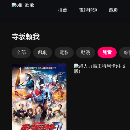
推薦
電視頻道
戲劇
寺坂頼我
全部
戲劇
電影
動漫
兒童
綜