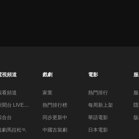
電視頻道
戲劇
電影
服
觀看頻道
家業
熱門排行
服
新聞台 LIVE 直播
熱門排行榜
每周新上架
隱
綜合台
同步更新中
華語電影
版
追劇馬拉松🏃
中國古裝劇
日本電影