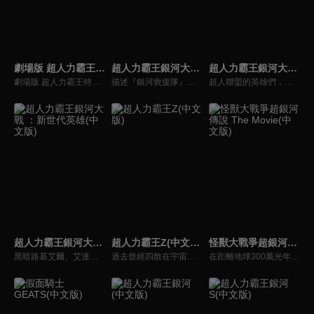
劇場版 超人力霸王特利卡：特別篇Z(中文版)
超人力霸王銀河大戰 - 巨大陰謀(中文版)
超人力霸王銀河大戰：命運的衝突(中文版)
劇場版 超人力霸王特利卡： Episode Z
描述『銀河救援隊』的精銳隊員「超人力霸王利布特」過去還是文明觀察員時的故事。利布特和超人力霸王馬克斯一起，在某個行星上察覺到異樣的氣息，然而那是燃燒著復仇的敵人的陷阱。 為了保護利布特，馬克斯陷入危機，與此同時，80和尤莉安、索拉在行星伽農也被魯格賽特襲擊。
超人聯盟的英雄們，為了營救尤莉安公主，宇宙警備隊和銀河救援隊紛紛開始行動。在此同時，阿布索留特迪亞波羅、阿布索留特泰坦也加入了阿布索留特塔爾塔羅斯的軍隊，加速了王國的侵略。宇宙危機當前，新世代英雄們再度集結！而神秘的戰士，超人力霸王雷古洛思又將會有什麼行動？
超人力霸王銀河大戰 ：新世代英雄(中文版)
超人力霸王Z(中文版)
怪獸大戰爭超銀河傳說 The Movie(中文版)
黑暗路基艾爾、艾達爾加…過去的宿敵不斷復甦！還有謎一樣的黑暗超人力霸王們—黑暗超人力霸王X和黑暗超人力霸王捷德！被稱作力霸黑暗殺手的黑暗魔人，具有創造黑暗超人戰士的能力。超人力霸王傑洛和超人女孩格麗喬落入了黑暗殺手之中！為了解決這場危機，超人力霸王太郎召集了「新世代英雄」...
過去曾經四散在宇宙各處的惡魔碎片，再度讓宇宙陷入混亂。為了奪回和平的生活，超人力霸王們不停地在宇宙中奮戰。挺身面對邪惡的是超人力霸王0和弟子超人力霸王Z！Z獨自追著怪獸，來到了地球－－。當宇宙怪獸侵襲地球的瞬間，也造就了Z和遙輝的命運相會。兩位年輕人的熱血戰鬥故事，在此揭開序幕！
在距離地球300萬光年以外的，是超人力霸王戰士們的故鄉「M78星雲光之國」， 而想要以黑暗覆蓋這閃亮光輝的邪惡戰士-超人力霸王貝利亞卻復活了！隨著超人力霸王戰士一個個倒下！曾經的強敵怪獸們也陸續回歸，全宇宙的危機迫近！滿身創傷的超人力霸王一行人，究竟能不能打倒怪獸軍團，奪回銀河之光呢？