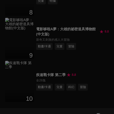
兒童
特攝
8
電影哆啦A夢：大雄的祕密道具博物館
9.8
(中文版)
新奇又刺激的感人大冒險
動畫/卡通
兒童
冒險
9
疾速戰卡隊 第二季
8.8
全26集
動畫/卡通
兒童
科幻
冒險
10