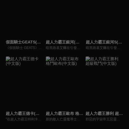
假面騎士GEATS(中文版)
超人力霸王銀河(中文版)
超人力霸王銀河S(中文版)
《假面騎士 GEATS》的故事中，為了自神祕的敵人「邪魔徒」手中保護城市和平，主角們將變身為假面騎士，參加名為「願望大賽」擊潰敵人獲得點數，藉由成為競賽的贏家獲取「實現理想世界」的權利。
暗黑路基艾爾在引發的暗黑火花戰爭中用擁有讓所有生物陷入時間停歇的暗黑波動將所有的超人力霸王，怪獸和宇宙人變成人偶，後在突然出現的超人力霸王銀河導致兩敗俱傷，雙方因能力用盡而進入沉睡狀態…
暗黑路基艾爾在引發的暗黑火花戰爭中，用擁有讓所有生物陷入時間停歇的暗黑波動將所有的超人力霸王，怪獸和宇宙人變成人偶，後在突然出現的超人力霸王銀河導致兩敗俱傷，雙方因能力用盡而進入沉睡狀態。人偶變成流星降落到地球上，從外國回來的禮堂光命運般的被選中為超人力霸王銀河的繼承者。
超人力霸王德卡(中文版)
超人力霸王歐布 格鬥歐布(中文版)
超人力霸王勝利 超級戰鬥(中文版)
"在超人力霸王特利卡擊敗闇之巨人十年後，昔日的怪獸災害已消滅，地球似乎恢復了和平。人類的目光進一步轉向宇宙，而怪獸災害的對策規模開始縮小。就在這時，突然飛來的神秘宇宙浮遊物體「索菲亞」開始襲擊地球，人類與宇宙的聯繫被斷絕，成為了「孤島般的星球」…"
新的敵人亡靈魔導士雷巴托斯，操縱著怪獸們的怨靈，企圖支配整個宇宙。歐布和傑洛還有光之國的宇宙警備隊的勇士們為了對抗他，一同聯手出擊！在戰鬥中，歐布在七號和傑洛的特訓下，得到了新的力量。他們是否能阻止雷巴托斯的野心呢！？
邪惡的宇宙帝王惡靈宙達即將從次元監獄逃脫！為了阻止帝王逃脫、拯救銀河系，超級英雄─超人勝利需要新的秘密武器，那就是劍與笛的混合體–騎士劍笛！ 超人勝利的騎士劍笛所奏出的旋律，能否阻止惡靈宙達及他的怪獸軍團摧毀一切？