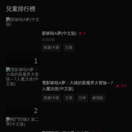
兒童排行榜
新哆啦A夢(中文版)
9
全300集
動畫/卡通
兒童
1
電影哆啦A夢：大雄的新魔界大冒險～7
9.8
人魔法使(中文版)
動畫/卡通
兒童
日本
劇場版
2