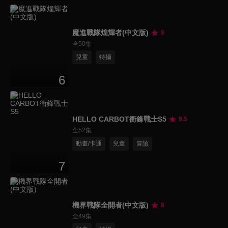
魔進戰隊煌輝者(中文版)
8
全50集
兒童
特攝
6
HELLO CARBOT衝鋒戰士S5
9.5
全52集
動畫/卡通
兒童
冒險
7
機界戰隊全開者(中文版)
8
全49集