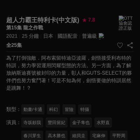
超人力霸王特利卡(中文版)
7.8
第15集 龍之作戰
2021
25 分鐘
日本
國語配音
普遍級
全25集
為了打倒強敵．阿布索留特迪亞波羅，劍悟接受利布特的
特訓，努力學習運用閃耀型態的方法。另一方面，為了解
放納斯迪賽號被封印的力量，彰人和GUTS-SELECT的夥
伴們也努力奮鬥著！可是不知為何，劍悟要做的特訓居然
是跳舞！？
類型
動畫/卡通
科幻
冒險
特攝
演員
寺坂頼我
豐田留妃
金子隼也
水野直
春川芽生
高木勝也
細貝圭
宅麻伸
平野周