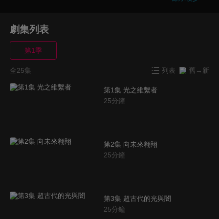
劇集列表
第1季
全25集
列表
舊→新
第1集 光之維繫者
25
分鐘
第2集 向未來翱翔
25
分鐘
第3集 超古代的光與闇
25
分鐘