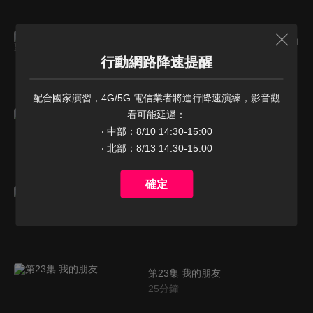
第20集 藍色的那傢伙與電擊一同前
來
行動網路降速提醒
25
分鐘
配合國家演習，4G/5G 電信業者將進行降速演練，影音觀
看可能延遲：

第21集 惡魔再次復甦
‧ 中部：8/10 14:30-15:00

25
分鐘
‧ 北部：8/13 14:30-15:00
確定
第22集 最後一局
25
分鐘
第23集 我的朋友
25
分鐘