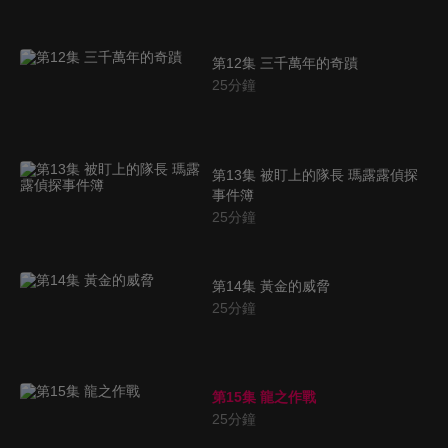
第12集 三千萬年的奇蹟
25
分鐘
第13集 被盯上的隊長 瑪露露偵探
事件簿
25
分鐘
第14集 黃金的威脅
25
分鐘
第15集 龍之作戰
25
分鐘