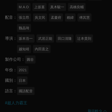
M.A.O
上坂堇
真木駿一
高橋良輔
配音
張立昂
吳文民
孟慶府
賴緯
傅其慧
魏晶琦
導演
坂本浩一
武居正能
田口清隆
辻本貴則
越知靖
內田直之
製作公司
圓谷
年份
2021
國別
日本
語言
國語配音
#
超人力霸王
顯示較少