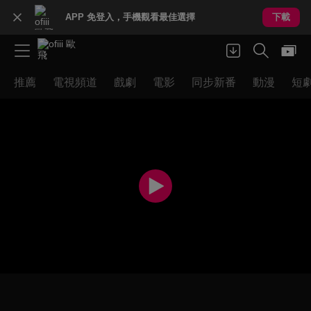
APP 免登入，手機觀看最佳選擇
下載
推薦
電視頻道
戲劇
電影
同步新番
動漫
短