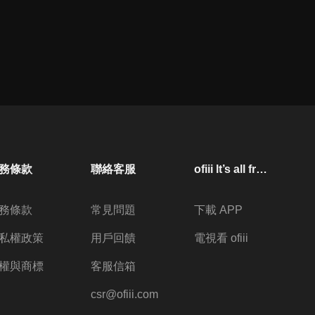
務條款
聯絡客服
ofiii lt’s all free
務條款
常見問題
下載 APP
私權政策
用戶回饋
電視看 ofiii
權與商標
客服信箱
csr@ofiii.com