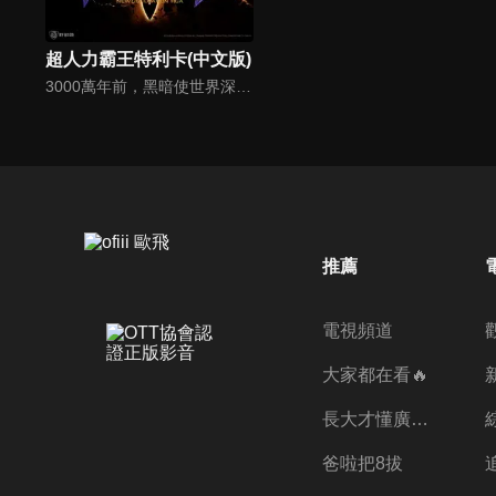
超人力霸王特利卡(中文版)
3000萬年前，黑暗使世界深陷於恐怖裡，而光之巨人將其封印在遙遠的宇宙之中。 用盡力量的光之巨人便沉眠於紅色星球上。隨著時間流逝…在地球和平同盟TPU繁忙於成立專業小組GUTS-SELECT時, 真中劍悟做為一位植物學家在已開發的火星上安穩地生活著。然而那份安穩的生活, 卻在某天被宣布告終。
推薦
電視頻道
大家都在看🔥
長大才懂廣志的偉大
爸啦把8拔