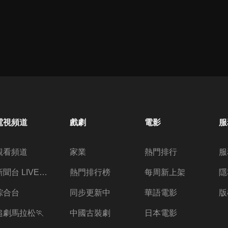
電視頻道
戲劇
電影
服
觀看頻道
家業
熱門排行
服
新聞台 LIVE 直播
熱門排行榜
每周新上架
隱
綜合台
同步更新中
華語電影
版
追劇馬拉松🏃
中國古裝劇
日本電影